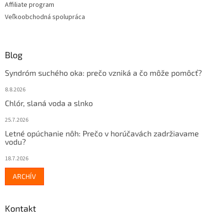
Affiliate program
Veľkoobchodná spolupráca
Blog
Syndróm suchého oka: prečo vzniká a čo môže pomôcť?
8.8.2026
Chlór, slaná voda a slnko
25.7.2026
Letné opúchanie nôh: Prečo v horúčavách zadržiavame
vodu?
18.7.2026
ARCHÍV
Kontakt