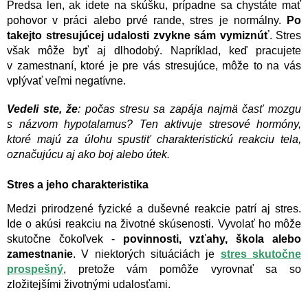
Predsa len, ak idete na skúšku, prípadne sa chystáte mať
pohovor v práci alebo prvé rande, stres je normálny.
Po
takejto stresujúcej udalosti zvykne sám vymiznúť
. Stres
však môže byť aj dlhodobý. Napríklad, keď pracujete
v zamestnaní, ktoré je pre vás stresujúce, môže to na vás
vplývať veľmi negatívne.
Vedeli ste, že
: počas stresu sa zapája najmä časť mozgu
s názvom hypotalamus? Ten aktivuje stresové hormóny,
ktoré majú za úlohu spustiť charakteristickú reakciu tela,
označujúcu aj ako boj alebo útek.
Stres a jeho charakteristika
Medzi prirodzené fyzické a duševné reakcie patrí aj stres.
Ide o akúsi reakciu na životné skúsenosti. Vyvolať ho môže
skutočne čokoľvek -
povinnosti, vzťahy, škola alebo
zamestnanie
. V niektorých situáciách je
stres skutočne
prospešný
, pretože vám pomôže vyrovnať sa so
zložitejšími životnými udalosťami.