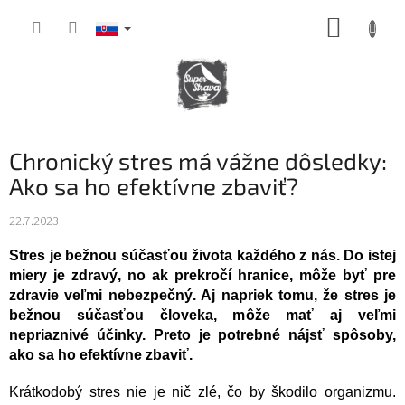
Prejsť
NÁKUP
na
obsah
KOŠÍK
Chronický stres má vážne dôsledky:
Ako sa ho efektívne zbaviť?
22.7.2023
Stres je bežnou súčasťou života každého z nás. Do istej
miery je zdravý, no ak prekročí hranice, môže byť pre
zdravie veľmi nebezpečný. Aj napriek tomu, že stres je
bežnou súčasťou človeka, môže mať aj veľmi
nepriaznivé účinky. Preto je potrebné nájsť spôsoby,
ako sa ho efektívne zbaviť.
Krátkodobý stres nie je nič zlé, čo by škodilo organizmu.