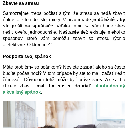
Zbavte sa stresu
Samozrejme, treba počítať s tým, že stresu sa nedá zbaviť
úplne, ale len do istej miery. V prvom rade
je
dôležité, aby
ste prišli na spúšťače
. Vďaka tomu sa vám bude stres
riešiť oveľa jednoduchšie. Našťastie tiež existuje niekoľko
spôsobov, ktoré vám pomôžu zbaviť sa stresu rýchlo
a efektívne. O ktoré ide?
Podporte svoj spánok
Máte problémy so spánkom? Neviete zaspať alebo sa často
budíte počas noci? V tom prípade by ste to mali začať riešiť
čím skôr. Dôvodom totiž môže byť práve stres. Ak sa ho
chcete zbaviť,
mali by ste si dopriať
plnohodnotný
a kvalitný spánok
.