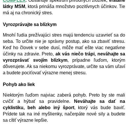
COMPLEX
. Obsahuje spektrum prírodných zložiek,
vrátane
látky MSM
, ktorá prináša množstvo pozitívnych účinkov. Tie
má aj na chronický stres.
Vyrozprávajte sa blízkym
Mnohí ľudia prežívajúci stres majú tendenciu uzavrieť sa do
seba. To určite nie je správny postup, ako sa zbaviť stresu.
Keď ho človek v sebe dusí, môže mať ešte viac negatívne
účinky na zdravie. Preto,
ak vás niečo trápi, neváhajte sa
vyrozprávať svojím blízkym
, prípadne ľuďom, ktorým
dôverujete. Ak sa niekomu vyrozprávate, určite sa vám uľaví
a budete pociťovať výrazne menej stresu.
Pohyb ako liek
Niektorým ľuďom najviac zaberá pohyb. Preto by ste mali
cvičiť a hýbať sa pravidelne.
Neváhajte sa dať na
cyklistiku, beh alebo iný šport
, ktorý vás bude baviť.
Prídete tak na iné myšlienky, načerpáte nové sily a budete
sa cítiť výrazne lepšie.