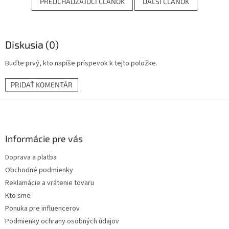
PREDCHÁDZAJÚCI ČLÁNOK
ĎALŠÍ ČLÁNOK
Diskusia (0)
Buďte prvý, kto napíše príspevok k tejto položke.
PRIDAŤ KOMENTÁR
Z
á
p
ä
Informácie pre vás
t
Doprava a platba
i
Obchodné podmienky
e
Reklamácie a vrátenie tovaru
Kto sme
Ponuka pre influencerov
Podmienky ochrany osobných údajov