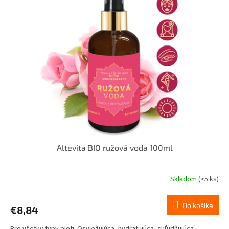
Altevita BIO ružová voda 100ml
Skladom
(>5 ks)
Do košíka
€8,84
Pre všetky typy pleti. Osviežujúca, hydratujúca, skľudňujúca,