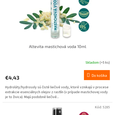
o
o
d
v
u
k
t
o
v
Altevita mastichová voda 10ml
Skladom
(>5 ks)
Priemerné
hodnotenie
produktu
Do košíka
€4,43
je
5,0
Hydroláty/hydrosoly sú čisté liečivé vody, ktoré vznikajú v procese
z
extrakcie esenciálnych olejov z rastlín (v prípade mastichovej vody
5
je to živica). Majú podobné liečivé...
hviezdičiek.
Kód:
5285