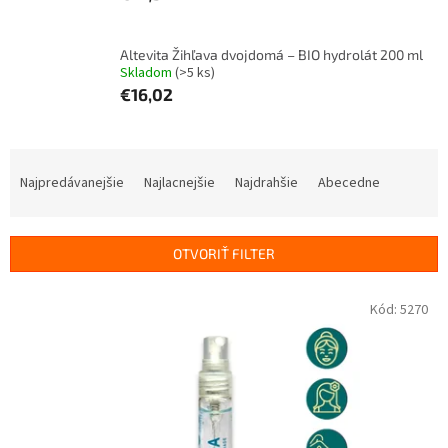
Altevita Žihľava dvojdomá – BIO hydrolát 200 ml
Skladom
(>5 ks)
€16,02
R
a
Najpredávanejšie
Najlacnejšie
Najdrahšie
Abecedne
d
e
n
OTVORIŤ FILTER
i
e
V
Kód:
5270
p
ý
r
p
o
i
d
s
u
p
k
r
t