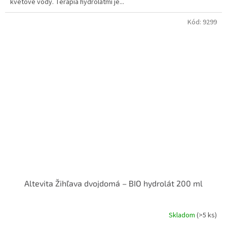
kvetové vody. Terapia hydrolátmi je...
Kód:
9299
Altevita Žihľava dvojdomá – BIO hydrolát 200 ml
Skladom
(>5 ks)