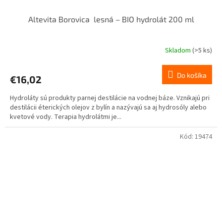
Altevita Borovica lesná – BIO hydrolát 200 ml
Skladom
(>5 ks)
Priemerné
hodnotenie
produktu
Do košíka
€16,02
je
5,0
Hydroláty sú produkty parnej destilácie na vodnej báze. Vznikajú pri
z
destilácii éterických olejov z bylín a nazývajú sa aj hydrosóly alebo
5
kvetové vody. Terapia hydrolátmi je...
hviezdičiek.
Kód:
19474