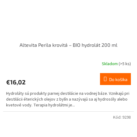
Altevita Perila krovitá – BIO hydrolát 200 ml
Skladom
(>5 ks)
Priemerné
hodnotenie
produktu
Do košíka
€16,02
je
5,0
Hydroláty sú produkty parnej destilácie na vodnej báze. Vznikajú pri
z
destilácii éterických olejov z bylín a nazývajú sa aj hydrosóly alebo
5
kvetové vody. Terapia hydrolátmi je...
hviezdičiek.
Kód:
9298