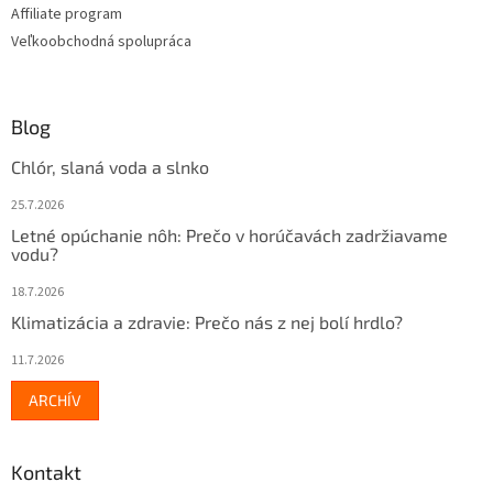
ý
Affiliate program
p
Veľkoobchodná spolupráca
i
s
u
Blog
Chlór, slaná voda a slnko
25.7.2026
Letné opúchanie nôh: Prečo v horúčavách zadržiavame
vodu?
18.7.2026
Klimatizácia a zdravie: Prečo nás z nej bolí hrdlo?
11.7.2026
ARCHÍV
Kontakt