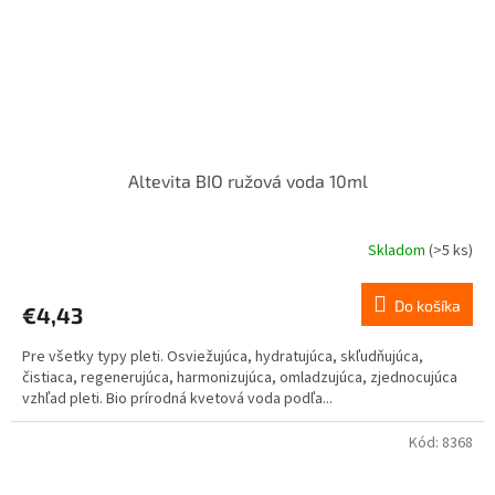
Altevita BIO ružová voda 10ml
Skladom
(>5 ks)
Do košíka
€4,43
Pre všetky typy pleti. Osviežujúca, hydratujúca, skľudňujúca,
čistiaca, regenerujúca, harmonizujúca, omladzujúca, zjednocujúca
vzhľad pleti. Bio prírodná kvetová voda podľa...
Kód:
8368