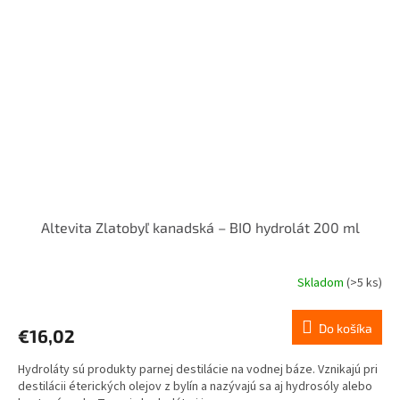
Altevita Zlatobyľ kanadská – BIO hydrolát 200 ml
Skladom
(>5 ks)
Do košíka
€16,02
Hydroláty sú produkty parnej destilácie na vodnej báze. Vznikajú pri
destilácii éterických olejov z bylín a nazývajú sa aj hydrosóly alebo