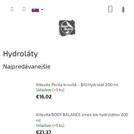
Prejsť
NÁKUP
na
obsah
KOŠÍK
Hydroláty
Najpredávanejšie
Altevita Perila krovitá – BIO hydrolát 200 ml
Skladom
(>5 ks)
€16,02
Altevita BODY BALANCE zmes bio hydrolátov 200
ml
Skladom
(>5 ks)
€21,37