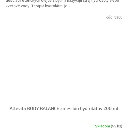
destilácii éterických olejov z bylín a nazývajú sa aj hydrosóly alebo
kvetové vody. Terapia hydrolátmi je...
Kód:
9300
Altevita BODY BALANCE zmes bio hydrolátov 200 ml
Skladom
(>5 ks)