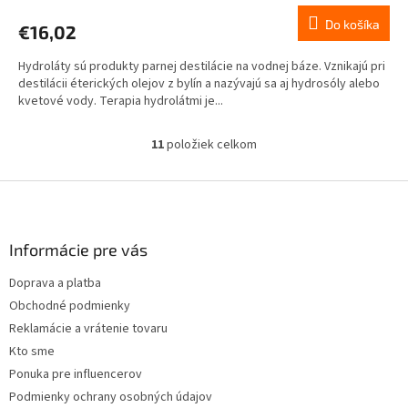
Do košíka
€16,02
Hydroláty sú produkty parnej destilácie na vodnej báze. Vznikajú pri
destilácii éterických olejov z bylín a nazývajú sa aj hydrosóly alebo
kvetové vody. Terapia hydrolátmi je...
11
položiek celkom
O
v
l
Z
á
á
d
p
a
ä
Informácie pre vás
c
t
i
Doprava a platba
i
e
Obchodné podmienky
p
e
r
Reklamácie a vrátenie tovaru
v
Kto sme
k
Ponuka pre influencerov
y
v
Podmienky ochrany osobných údajov