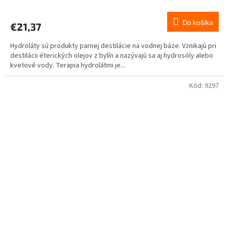
Do košíka
€21,37
Hydroláty sú produkty parnej destilácie na vodnej báze. Vznikajú pri
destilácii éterických olejov z bylín a nazývajú sa aj hydrosóly alebo
kvetové vody. Terapia hydrolátmi je...
Kód:
9297