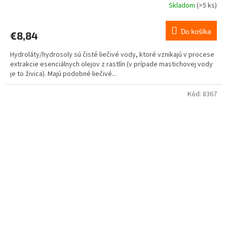
Skladom
(>5 ks)
Do košíka
€8,84
Hydroláty/hydrosoly sú čisté liečivé vody, ktoré vznikajú v procese
extrakcie esenciálnych olejov z rastlín (v prípade mastichovej vody
je to živica). Majú podobné liečivé...
Kód:
8367