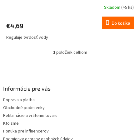
Skladom
(>5 ks)
Do košíka
€4,69
Reguluje tvrdosť vody
1
položiek celkom
O
v
l
Z
á
á
d
p
a
ä
Informácie pre vás
c
t
i
Doprava a platba
i
e
Obchodné podmienky
p
e
r
Reklamácie a vrátenie tovaru
v
Kto sme
k
Ponuka pre influencerov
y
v
Podmienky ochrany osobných údajov