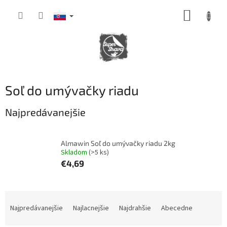
Prejsť
NÁKUP
na
obsah
KOŠÍK
Soľ do umývačky riadu
Najpredávanejšie
Almawin Soľ do umývačky riadu 2kg
Skladom
(>5 ks)
€4,69
R
a
Najpredávanejšie
Najlacnejšie
Najdrahšie
Abecedne
d