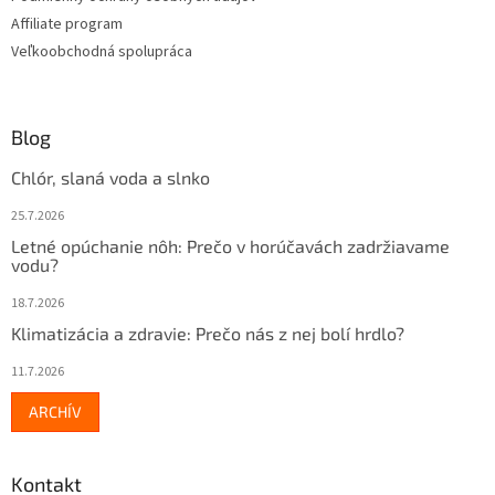
ý
Affiliate program
p
Veľkoobchodná spolupráca
i
s
u
Blog
Chlór, slaná voda a slnko
25.7.2026
Letné opúchanie nôh: Prečo v horúčavách zadržiavame
vodu?
18.7.2026
Klimatizácia a zdravie: Prečo nás z nej bolí hrdlo?
11.7.2026
ARCHÍV
Kontakt