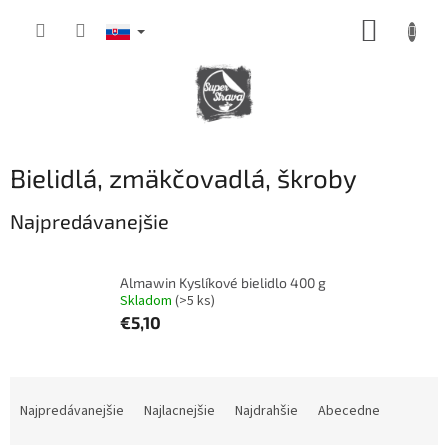
Prejsť
NÁKUP
na
obsah
KOŠÍK
Bielidlá, zmäkčovadlá, škroby
Najpredávanejšie
Almawin Kyslíkové bielidlo 400 g
Skladom
(>5 ks)
€5,10
R
a
Najpredávanejšie
Najlacnejšie
Najdrahšie
Abecedne
d