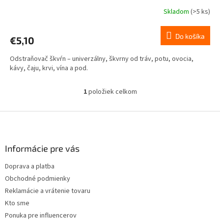
Skladom
(>5 ks)
Do košíka
€5,10
Odstraňovač škvŕn – univerzálny, škvrny od tráv, potu, ovocia,
kávy, čaju, krvi, vína a pod.
1
položiek celkom
O
v
l
Z
á
á
d
p
a
ä
Informácie pre vás
c
t
i
Doprava a platba
i
e
Obchodné podmienky
p
e
r
Reklamácie a vrátenie tovaru
v
Kto sme
k
Ponuka pre influencerov
y