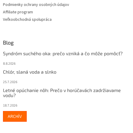
v
Podmienky ochrany osobných údajov
ý
Affiliate program
p
Veľkoobchodná spolupráca
i
s
u
Blog
Syndróm suchého oka: prečo vzniká a čo môže pomôcť?
8.8.2026
Chlór, slaná voda a slnko
25.7.2026
Letné opúchanie nôh: Prečo v horúčavách zadržiavame
vodu?
18.7.2026
ARCHÍV