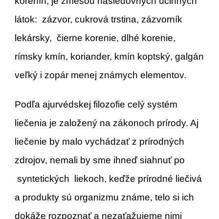
korenín, je zmesou nasledovných účinných
látok: zázvor, cukrová trstina, zázvorník
lekársky, čierne korenie, dlhé korenie,
rímsky kmín, koriander, kmín koptský, galgán
veľký i zopár menej známych elementov.
Podľa ajurvédskej filozofie celý systém
liečenia je založený na zákonoch prírody. Aj
liečenie by malo vychádzať z prírodných
zdrojov, nemali by sme ihneď siahnuť po
syntetických liekoch, keďže prírodné liečivá
a produkty sú organizmu známe, telo si ich
dokáže rozpoznať a nezaťažujeme nimi