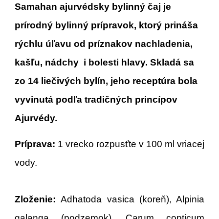
Samahan ajurvédsky bylinný čaj je
prírodný bylinný prípravok, ktorý prináša
rýchlu úľavu od príznakov nachladenia,
kašľu, nádchy i bolesti hlavy. Skladá sa
zo 14 liečivých bylín, jeho receptúra bola
vyvinutá podľa tradičných princípov
Ajurvédy.
Príprava:
1 vrecko rozpusťte v 100 ml vriacej
vody.
Zloženie:
Adhatoda vasica (koreň), Alpinia
galanga (podzemok), Carum copticum