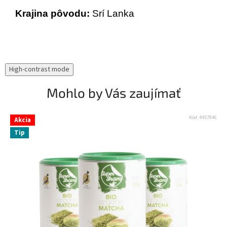
Krajina pôvodu:
Srí Lanka
High-contrast mode
Mohlo by Vás zaujímať
Kód:
4457846
Akcia
Tip