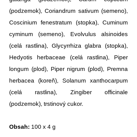
(podzemok), Coriandrum sativum (semeno),
Coscinium fenestratum (stopka), Cuminum
cyminum (semeno), Evolvulus alsinoides
(celá rastlina), Glycyrrhiza glabra (stopka),
Hedyotis herbaceae (celá rastlina), Piper
longum (plod), Piper nigrum (plod), Premna
herbacea (koreň), Solanum xanthocarpum
(celá rastlina), Zingiber officinale
(podzemok), trstinový cukor.
Obsah:
100 x 4 g