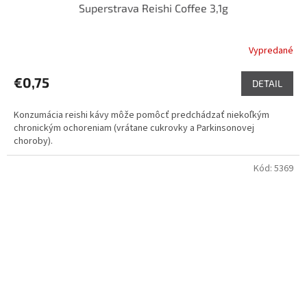
Superstrava Reishi Coffee 3,1g
Vypredané
Priemerné
hodnotenie
produktu
€0,75
DETAIL
je
5,0
Konzumácia reishi kávy môže pomôcť predchádzať niekoľkým
z
chronickým ochoreniam (vrátane cukrovky a Parkinsonovej
5
choroby).
hviezdičiek.
Kód:
5369