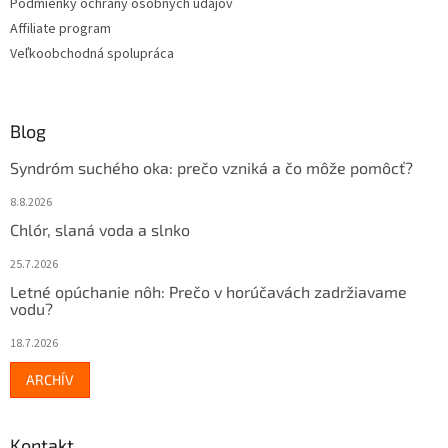
Podmienky ochrany osobných údajov
Affiliate program
Veľkoobchodná spolupráca
Blog
Syndróm suchého oka: prečo vzniká a čo môže pomôcť?
8.8.2026
Chlór, slaná voda a slnko
25.7.2026
Letné opúchanie nôh: Prečo v horúčavách zadržiavame
vodu?
18.7.2026
ARCHÍV
Kontakt