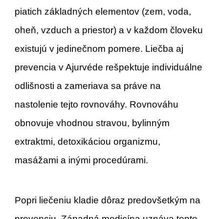
piatich základných elementov (zem, voda,
oheň, vzduch a priestor) a v každom človeku
existujú v jedinečnom pomere. Liečba aj
prevencia v Ajurvéde rešpektuje
individuálne
odlišnosti
a zameriava sa práve na
nastolenie tejto rovnováhy. Rovnováhu
obnovuje vhodnou stravou, bylinným
extraktmi, detoxikáciou organizmu,
masážami a inými procedúrami.
Popri liečeniu kladie dôraz predovšetkým na
prevenciu. Západná medicína uznáva tento