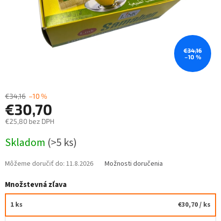
€34,16
–10 %
€34,16
–10 %
€30,70
€25,80 bez DPH
Jednotková
Skladom
(>5 ks)
cena:
Môžeme doručiť do:
11.8.2026
Možnosti doručenia
Množstevná zľava
1 ks
€30,70
/ ks