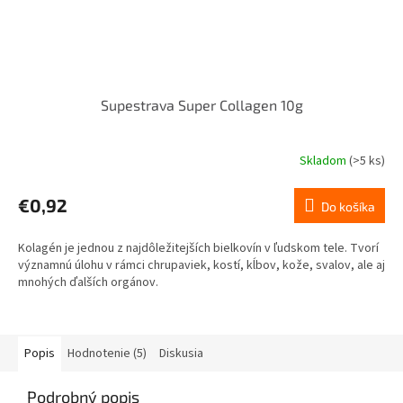
Supestrava Super Collagen 10g
Skladom
(>5 ks)
€0,92
Do košíka
Kolagén je jednou z najdôležitejších bielkovín v ľudskom tele. Tvorí
významnú úlohu v rámci chrupaviek, kostí, kĺbov, kože, svalov, ale aj
mnohých ďalších orgánov.
Popis
Hodnotenie (5)
Diskusia
Podrobný popis