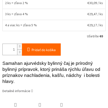
2 ks = zľava 2 %
€30,09
/ ks
3 ks = zľava 4 %
€29,47
/ ks
4 a viac ks = zľava 5 %
€29,17
/ ks
Ušetríte
€0
Pridať do košíka
Samahan ajurvédsky bylinný čaj je prírodný
bylinný prípravok, ktorý prináša rýchlu úľavu od
príznakov nachladenia, kašľu, nádchy i bolesti
hlavy.
Detailné informácie