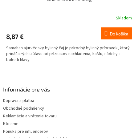
Skladom
Do košíka
8,87 €
Samahan ajurvédsky bylinný čaj je prírodný bylinný prípravok, ktorý
prináša rýchlu úľavu od príznakov nachladenia, kašľu, nádchy i
bolesti hlavy.
Z
á
p
ä
Informácie pre vás
t
Doprava a platba
i
Obchodné podmienky
e
Reklamácie a vrátenie tovaru
Kto sme
Ponuka pre influencerov