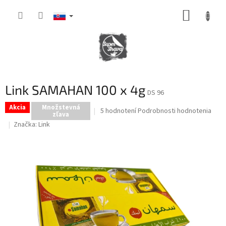
Prejsť
NÁKUP
na
obsah
KOŠÍK
Link SAMAHAN 100 x 4g
DS 96
Akcia
Množstevná
Priemerné
5 hodnotení
Podrobnosti hodnotenia
zľava
hodnotenie
Značka:
Link
produktu
je
5,0
z
5
hviezdičiek.