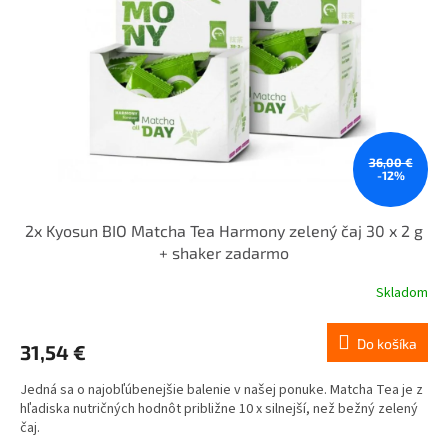
36,00 €
-12%
2x Kyosun BIO Matcha Tea Harmony zelený čaj 30 x 2 g
+ shaker zadarmo
Skladom
Do košíka
31,54 €
Jedná sa o najobľúbenejšie balenie v našej ponuke. Matcha Tea je z
hľadiska nutričných hodnôt približne 10 x silnejší, než bežný zelený
čaj.