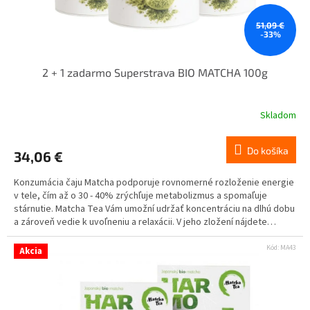
51,09 €
-33%
2 + 1 zadarmo Superstrava BIO MATCHA 100g
Skladom
Do košíka
34,06 €
Konzumácia čaju Matcha podporuje rovnomerné rozloženie energie
v tele, čím až o 30 - 40% zrýchľuje metabolizmus a spomaľuje
stárnutie. Matcha Tea Vám umožní udržať koncentráciu na dlhú dobu
a zároveň vedie k uvoľneniu a relaxácii. V jeho zložení nájdete
proteíny, kofeín, vlákninu, vitamíny A-karotén, E, minerály ako sú
železo, vápnik, draslík, zinok, katechíny, aminokyseliny.
Kód:
MA43
Akcia