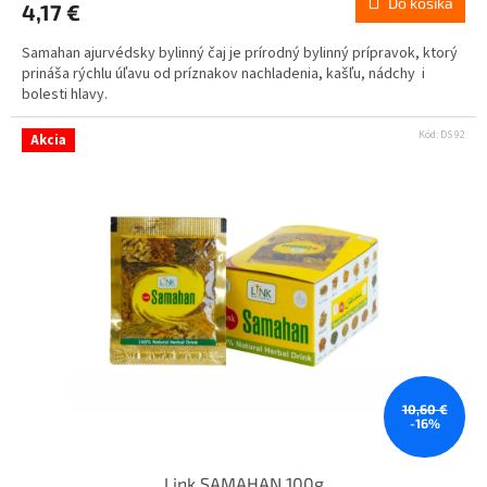
Do košíka
4,17 €
Samahan ajurvédsky bylinný čaj je prírodný bylinný prípravok, ktorý
prináša rýchlu úľavu od príznakov nachladenia, kašľu, nádchy i
bolesti hlavy.
Kód:
DS 92
Akcia
10,60 €
-16%
Link SAMAHAN 100g