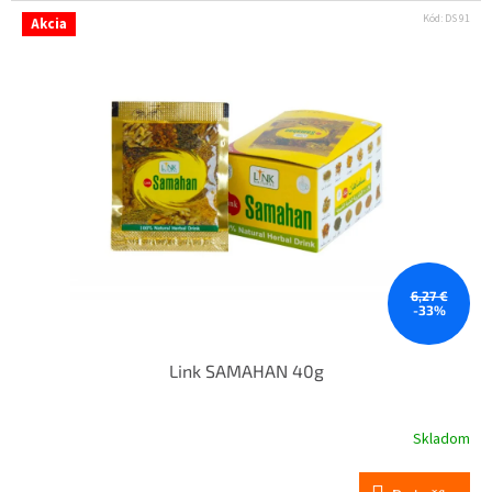
Kód:
DS 91
Akcia
6,27 €
-33%
Link SAMAHAN 40g
Skladom