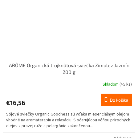
ARÔME Organická trojknôtová sviečka Zimolez Jazmín
200 g
Skladom
(>5 ks)
Do košíka
€16,56
Sójové sviečky Organic Goodness sú vďaka m esenciálnym olejom
vhodné na aromaterapiu a relaxáciu. S očarujúcou vôňou prírodných
olejov z pravej ruže a pelargónie zakončenou...