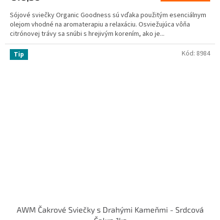
Sójové sviečky Organic Goodness sú vďaka použitým esenciálnym
olejom vhodné na aromaterapiu a relaxáciu. Osviežujúca vôňa
citrónovej trávy sa snúbi s hrejivým korením, ako je...
Kód:
8984
Tip
AWM Čakrové Sviečky s Drahými Kameňmi - Srdcová