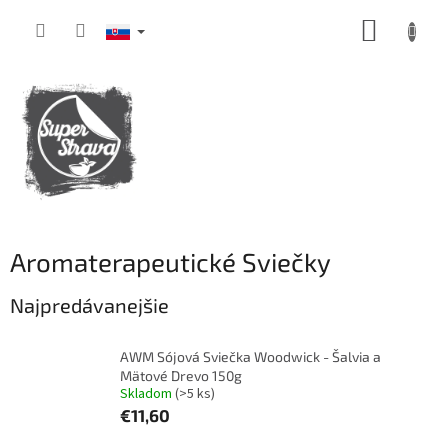
Prejsť
NÁKUP
na
obsah
KOŠÍK
Aromaterapeutické Sviečky
Najpredávanejšie
AWM Sójová Sviečka Woodwick - Šalvia a
Mätové Drevo 150g
Skladom
(>5 ks)
€11,60