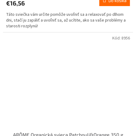
Do košíka
€16,56
Táto sviečka vám určite pomôže uvoľniť sa a relaxovať po dlhom
dni, stačí ju zapáliť a uvoľniť sa, až ucítite, ako sa vaše problémy a
starosti rozplynú!
Kód:
8956
ARÔME Organická svieca Patchouli&Orange 350 g