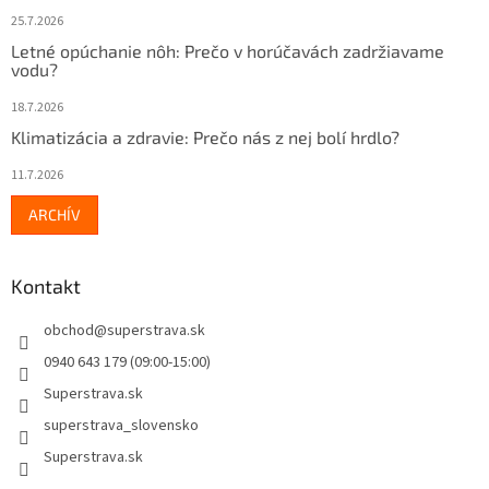
25.7.2026
Letné opúchanie nôh: Prečo v horúčavách zadržiavame
vodu?
18.7.2026
Klimatizácia a zdravie: Prečo nás z nej bolí hrdlo?
11.7.2026
ARCHÍV
Kontakt
obchod
@
superstrava.sk
0940 643 179 (09:00-15:00)
Superstrava.sk
superstrava_slovensko
Superstrava.sk