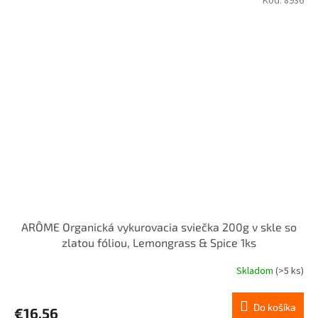
Kód:
8936
ARÔME Organická vykurovacia sviečka 200g v skle so
zlatou fóliou, Lemongrass & Spice 1ks
Skladom
(>5 ks)
Do košíka
€16,56