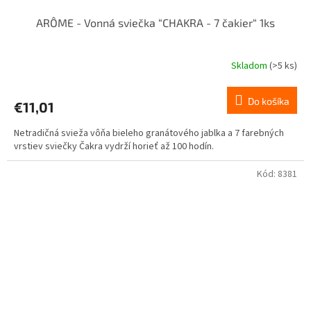
ARÔME - Vonná sviečka “CHAKRA - 7 čakier“ 1ks
Skladom
(>5 ks)
Priemerné
hodnotenie
produktu
Do košíka
€11,01
je
5,0
Netradičná svieža vôňa bieleho granátového jablka a 7 farebných
z
vrstiev sviečky Čakra vydrží horieť až 100 hodín.
5
hviezdičiek.
Kód:
8381