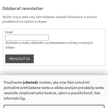
Odoberať newsletter
Vložte svoj e-mail a my Vám budeme zasielať informácie o nových
produktoch na našom e-shope.
Email
Vložením e-mailu súhlasíte s
podmienkami ochrany osobných
údajov
PRIHLÁSIŤ SA
Instagram
Používame
(chutné)
cookies, aby sme Vám umožnili
pohodlné prehliadanie webu a vďaka analýze prevádzky webu
Sledovať na Instagrame
neustále zlepšovali jeho funkcie, výkon a použiteľnosť. Viac
informácií
tu
.
Vytvoril Shoptet