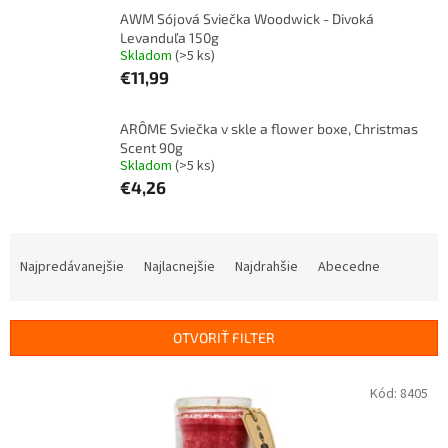
AWM Sójová Sviečka Woodwick - Divoká
Levanduľa 150g
Skladom
(>5 ks)
€11,99
ARÔME Sviečka v skle a flower boxe, Christmas
Scent 90g
Skladom
(>5 ks)
€4,26
R
a
Najpredávanejšie
Najlacnejšie
Najdrahšie
Abecedne
d
e
n
OTVORIŤ FILTER
i
e
V
Kód:
8405
p
ý
r
p
o