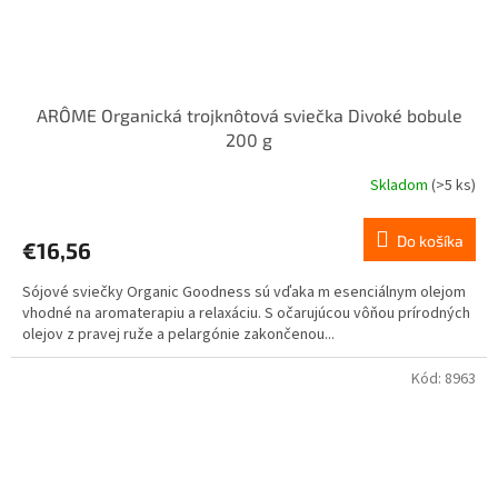
ARÔME Organická trojknôtová sviečka Divoké bobule
200 g
Skladom
(>5 ks)
Do košíka
€16,56
Sójové sviečky Organic Goodness sú vďaka m esenciálnym olejom
vhodné na aromaterapiu a relaxáciu. S očarujúcou vôňou prírodných
olejov z pravej ruže a pelargónie zakončenou...
Kód:
8963