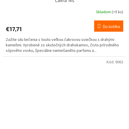
Čakra 1ks
Skladom
(>5 ks)
Do košíka
€17,71
Zažite silu liečenia s touto veľkou čakrovou sviečkou s drahými
kameňmi. Vyrobené zo skutočných drahokamov, čisto prírodného
sójového vosku, špeciálne namiešaného parfumu a...
Kód:
9063