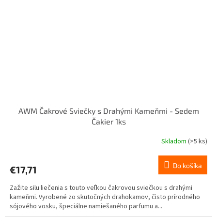
AWM Čakrové Sviečky s Drahými Kameňmi - Sedem
Čakier 1ks
Skladom
(>5 ks)
Priemerné
hodnotenie
produktu
Do košíka
€17,71
je
5,0
Zažite silu liečenia s touto veľkou čakrovou sviečkou s drahými
z
kameňmi. Vyrobené zo skutočných drahokamov, čisto prírodného
5
sójového vosku, špeciálne namiešaného parfumu a...
hviezdičiek.