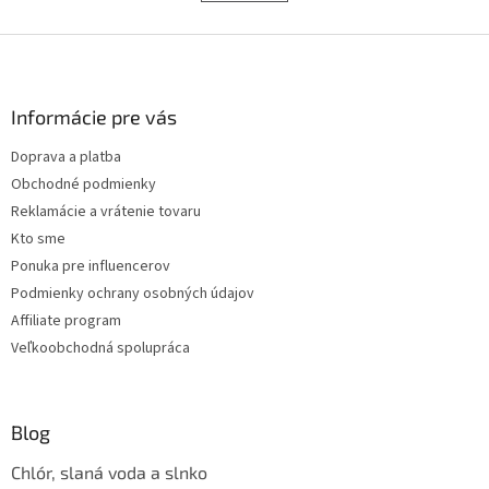
á
k
d
o
v
Z
a
a
c
á
n
i
p
i
e
ä
Informácie pre vás
e
p
t
r
Doprava a platba
i
v
Obchodné podmienky
e
k
y
Reklamácie a vrátenie tovaru
v
Kto sme
ý
Ponuka pre influencerov
p
i
Podmienky ochrany osobných údajov
s
Affiliate program
u
Veľkoobchodná spolupráca
Blog
Chlór, slaná voda a slnko