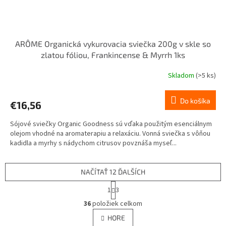
ARÔME Organická vykurovacia sviečka 200g v skle so
zlatou fóliou, Frankincense & Myrrh 1ks
Skladom
(>5 ks)
Do košíka
€16,56
Sójové sviečky Organic Goodness sú vďaka použitým esenciálnym
olejom vhodné na aromaterapiu a relaxáciu. Vonná sviečka s vôňou
kadidla a myrhy s nádychom citrusov povznáša myseľ...
NAČÍTAŤ 12 ĎALŠÍCH
S
1
3
t
O
r
36
položiek celkom
v
á
l
HORE
n