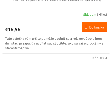
Skladom
(>5 ks)
Do košíka
€16,56
Táto sviečka vám určite pomôže uvoľniť sa a relaxovať po dlhom
dni, stačí ju zapáliť a uvoľniť sa, až ucítite, ako sa vaše problémy a
starosti rozplynú!
Kód:
8964