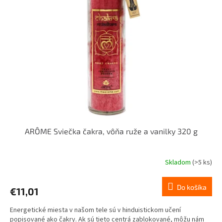
i
d
s
u
p
k
r
t
o
o
d
v
u
k
t
o
v
ARÔME Sviečka čakra, vôňa ruže a vanilky 320 g
Skladom
(>5 ks)
Do košíka
€11,01
Energetické miesta v našom tele sú v hinduistickom učení
popisované ako čakry. Ak sú tieto centrá zablokované, môžu nám