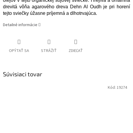
olejov v tejto organickej sójovej sviečke. Hrejivá a omamná
drevitá vôňa agarového dreva Dehn Al Oudh je pri horení
tejto sviečky úžasne príjemná a dlhotrvajúca.
Detailné informácie
OPÝTAŤ SA
STRÁŽIŤ
ZDIEĽAŤ
Súvisiaci tovar
Kód:
19274