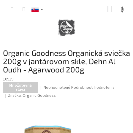
Prejsť
NÁKUP
na
obsah
KOŠÍK
Organic Goodness Organická sviečka
200g v jantárovom skle, Dehn Al
Oudh - Agarwood 200g
10919
Množstevná
Priemerné
Neohodnotené
Podrobnosti hodnotenia
zľava
hodnotenie
Značka:
Organic Goodness
produktu
je
0,0
z
5
hviezdičiek.