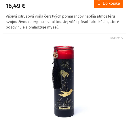
Do košíka
16,49 €
Vábivá citrusová vôňa čerstvých pomarančov napĺňa atmosféru
svojou živou energiou a vitalitou. Jej vôňa pôsobí ako kúzlo, ktoré
pozdvihuje a omladzuje myseľ.
Kód:
19477