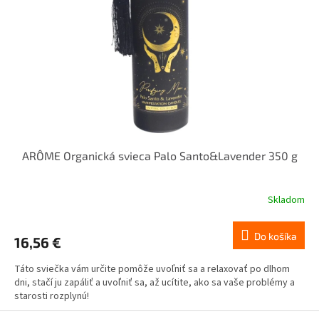
ARÔME Organická svieca Palo Santo&Lavender 350 g
Skladom
Do košíka
16,56 €
Táto sviečka vám určite pomôže uvoľniť sa a relaxovať po dlhom
dni, stačí ju zapáliť a uvoľniť sa, až ucítite, ako sa vaše problémy a
starosti rozplynú!
Z