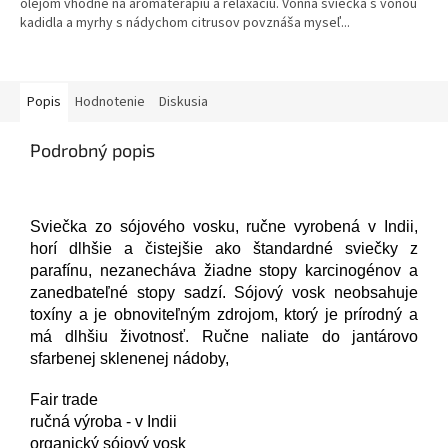
olejom vhodné na aromaterapiu a relaxáciu. Vonná sviečka s vôňou
kadidla a myrhy s nádychom citrusov povznáša myseľ...
Popis
Hodnotenie
Diskusia
Podrobný popis
Sviečka zo sójového vosku, ručne vyrobená v Indii,
horí dlhšie a čistejšie ako štandardné sviečky z
parafínu, nezanecháva žiadne stopy karcinogénov a
zanedbateľné stopy sadzí. Sójový vosk neobsahuje
toxíny a je obnoviteľným zdrojom, ktorý je prírodný a
má dlhšiu životnosť. Ručne naliate do jantárovo
sfarbenej sklenenej nádoby,
Fair trade
ručná výroba - v Indii
organický sójový vosk