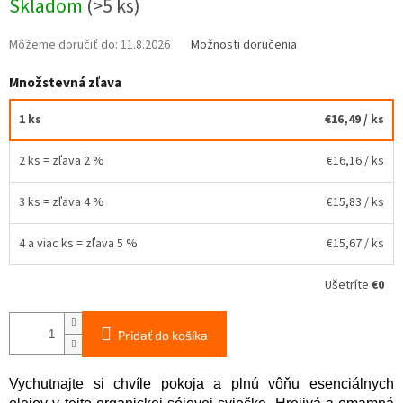
Skladom
(>5 ks)
cena:
Môžeme doručiť do:
11.8.2026
Možnosti doručenia
Množstevná zľava
1 ks
€16,49
/ ks
2 ks = zľava 2 %
€16,16
/ ks
3 ks = zľava 4 %
€15,83
/ ks
4 a viac ks = zľava 5 %
€15,67
/ ks
Ušetríte
€0
Pridať do košíka
Vychutnajte si chvíle pokoja a plnú vôňu esenciálnych