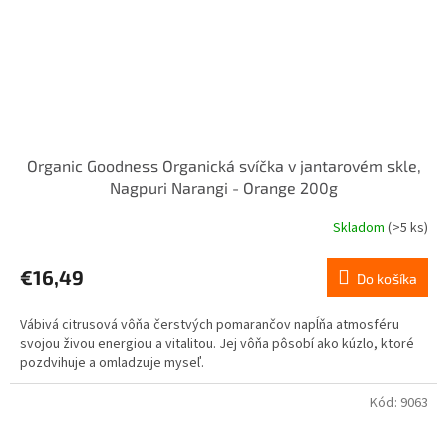
Organic Goodness Organická svíčka v jantarovém skle,
Nagpuri Narangi - Orange 200g
Skladom
(>5 ks)
€16,49
Do košíka
Vábivá citrusová vôňa čerstvých pomarančov napĺňa atmosféru
svojou živou energiou a vitalitou. Jej vôňa pôsobí ako kúzlo, ktoré
pozdvihuje a omladzuje myseľ.
Kód:
9063