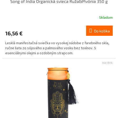
Song of India Organická svieca Ruža&Pivónia 350 g
Skladom
Do košíka
16,56 €
Lesklá manifestačná sviečka vo vysokej nádobe z farebného skla,
ručne liata zo sójového a palmového vosku bez toxínov. S
esenciálnymi olejmi a ozdobným strapcom.
Kód:
8956