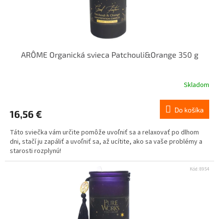
ARÔME Organická svieca Patchouli&Orange 350 g
Skladom
Do košíka
16,56 €
Táto sviečka vám určite pomôže uvoľniť sa a relaxovať po dlhom
dni, stačí ju zapáliť a uvoľniť sa, až ucítite, ako sa vaše problémy a
starosti rozplynú!
Kód:
8954