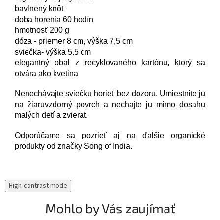
bavlnený knôt
doba horenia 60 hodín
hmotnosť 200 g
dóza - priemer 8 cm, výška 7,5 cm
sviečka- výška 5,5 cm
elegantný obal z recyklovaného kartónu, ktorý sa
otvára ako kvetina
Nenechávajte sviečku horieť bez dozoru. Umiestnite ju
na žiaruvzdorný povrch a nechajte ju mimo dosahu
malých detí a zvierat.
Odporúčame sa pozrieť aj na ďalšie organické
produkty od značky Song of India.
High-contrast mode
Mohlo by Vás zaujímať