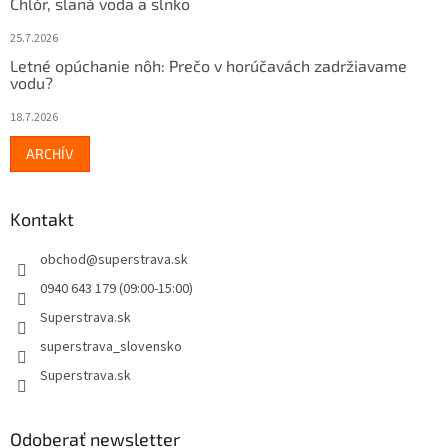
Chlór, slaná voda a slnko
25.7.2026
Letné opúchanie nôh: Prečo v horúčavách zadržiavame
vodu?
18.7.2026
ARCHÍV
Kontakt
obchod
@
superstrava.sk
0940 643 179 (09:00-15:00)
Superstrava.sk
superstrava_slovensko
Superstrava.sk
Odoberať newsletter