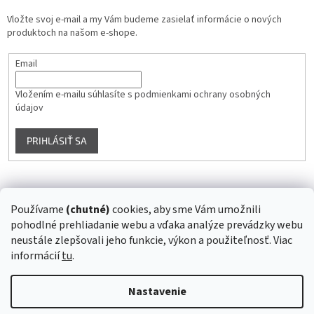
Vložte svoj e-mail a my Vám budeme zasielať informácie o nových
produktoch na našom e-shope.
Email
Vložením e-mailu súhlasíte s
podmienkami ochrany osobných
údajov
PRIHLÁSIŤ SA
Instagram
Používame
(chutné)
cookies, aby sme Vám umožnili
pohodlné prehliadanie webu a vďaka analýze prevádzky webu
Sledovať na Instagrame
neustále zlepšovali jeho funkcie, výkon a použiteľnosť. Viac
informácií
tu
.
Vytvoril Shoptet
Nastavenie