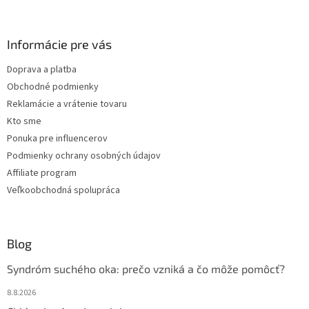
á
p
ä
Informácie pre vás
t
Doprava a platba
i
Obchodné podmienky
e
Reklamácie a vrátenie tovaru
Kto sme
Ponuka pre influencerov
Podmienky ochrany osobných údajov
Affiliate program
Veľkoobchodná spolupráca
Blog
Syndróm suchého oka: prečo vzniká a čo môže pomôcť?
8.8.2026