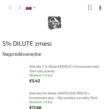
Prejsť
NÁKUP
na
obsah
KOŠÍK
5% DILUTE zmesi
Najpredávanejšie
Altevita 5 % dilute KADIDLO v hroznovom oleji
10ml olej pravdy
Skladom
(>5 ks)
€5,42
Altevita 5% dilute SANTALOVÉ DREVO v
hroznovom oleji – Olej exotiky a erotiky 10ml
Skladom
(>5 ks)
€17,60