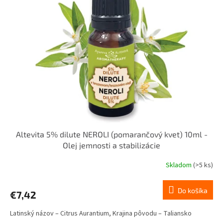
Altevita 5% dilute NEROLI (pomarančový kvet) 10ml -
Olej jemnosti a stabilizácie
Skladom
(>5 ks)
Priemerné
hodnotenie
produktu
Do košíka
€7,42
je
5,0
Latinský názov – Citrus Aurantium, Krajina pôvodu – Taliansko
z