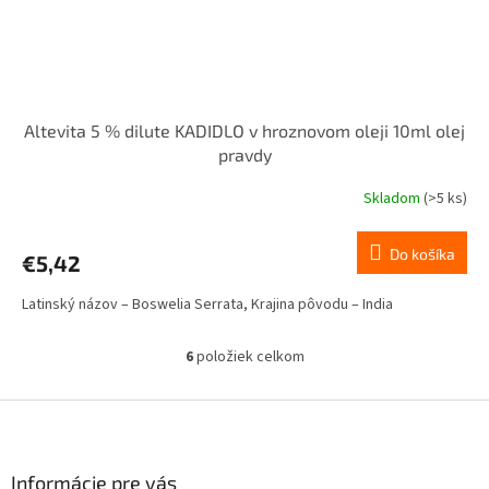
Altevita 5 % dilute KADIDLO v hroznovom oleji 10ml olej
pravdy
Skladom
(>5 ks)
Do košíka
€5,42
Latinský názov – Boswelia Serrata, Krajina pôvodu – India
6
položiek celkom
O
v
l
Z
á
á
d
p
a
ä
Informácie pre vás