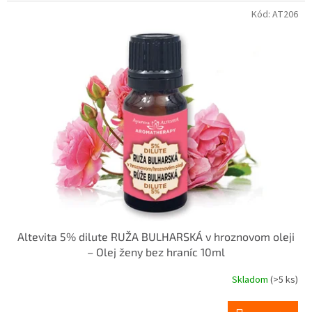
5
hviezdičiek.
Kód:
AT206
Altevita 5% dilute RUŽA BULHARSKÁ v hroznovom oleji
– Olej ženy bez hraníc 10ml
Skladom
(>5 ks)