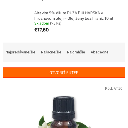
Altevita 5% dilute RUŽA BULHARSKÁ v
hroznovom oleji – Olej ženy bez hraníc 10ml
Skladom
(>5 ks)
€17,60
R
a
Najpredávanejšie
Najlacnejšie
Najdrahšie
Abecedne
d
e
n
OTVORIŤ FILTER
i
e
V
Kód:
AT10
p
ý
r
p
o
i
d
s
u
p
k
r
t