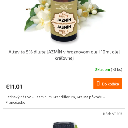
o
o
d
v
u
k
t
o
v
Altevita 5% dilute JAZMÍN v hroznovom oleji 10ml olej
kráľovnej
Skladom
(>5 ks)
Do košíka
€11,01
Latinský názov – Jasminum Grandiflorum, Krajina pôvodu –
Francúzsko
Kód:
AT205