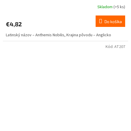
Skladom
(>5 ks)
Priemerné
hodnotenie
produktu
Do košíka
€4,82
je
5,0
Latinský názov – Anthemis Nobilis, Krajina pôvodu – Anglicko
z
5
hviezdičiek.
Kód:
AT207