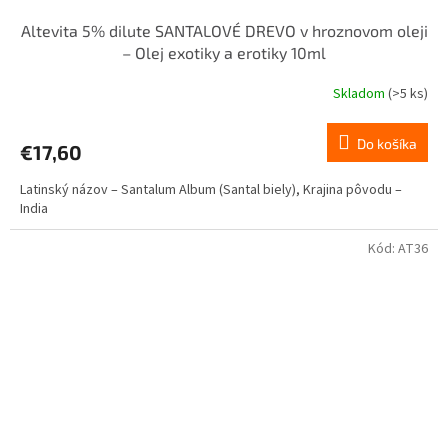
Altevita 5% dilute SANTALOVÉ DREVO v hroznovom oleji
– Olej exotiky a erotiky 10ml
Skladom
(>5 ks)
Priemerné
hodnotenie
produktu
Do košíka
€17,60
je
5,0
Latinský názov – Santalum Album (Santal biely), Krajina pôvodu –
z
India
5
hviezdičiek.
Kód:
AT36