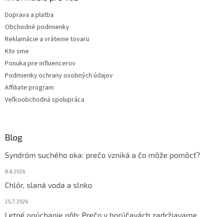
c
t
i
Doprava a platba
i
e
Obchodné podmienky
p
e
r
Reklamácie a vrátenie tovaru
v
Kto sme
k
Ponuka pre influencerov
y
v
Podmienky ochrany osobných údajov
ý
Affiliate program
p
Veľkoobchodná spolupráca
i
s
u
Blog
Syndróm suchého oka: prečo vzniká a čo môže pomôcť?
8.8.2026
Chlór, slaná voda a slnko
25.7.2026
Letné opúchanie nôh: Prečo v horúčavách zadržiavame