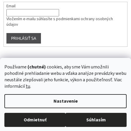
Email
Vložením e-mailu súhlasíte s
podmienkami ochrany osobných
údajov
PRIHLÁSIŤ SA
Instagram
Používame
(chutné)
cookies, aby sme Vám umožnili
pohodlné prehliadanie webu a vďaka analýze prevádzky webu
Sledovať na Instagrame
neustále zlepšovali jeho funkcie, výkon a použiteľnosť. Viac
informácií
tu
.
Vytvoril Shoptet
Nastavenie
Copyright 2026
Superstrava.sk - staráme sa o Vaše zdravie...
.
Odmietnuť
Súhlasím
Všetky práva vyhradené.
Upraviť nastavenie cookies