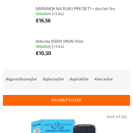
NÁRAMOK NA RUKU PRE DETI + darček 1ks
Skladom
(>5 ks)
€16,56
Altevita KIDDY IMUN 10ml
Skladom
(>5 ks)
€10,50
R
a
Najpredávanejšie
Najlacnejšie
Najdrahšie
Abecedne
d
e
n
OTVORIŤ FILTER
i
e
V
Kód:
AT301
p
ý
r
p
o