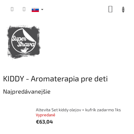
Prejsť
NÁKUP
na
obsah
KOŠÍK
KIDDY - Aromaterapia pre deti
Najpredávanejšie
Altevita Set kiddy olejov + kufrík zadarmo 1ks
Vypredané
€63,04