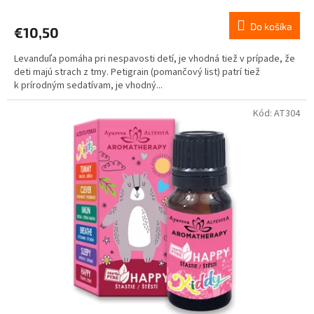
hodnotenie
produktu
Do košíka
€10,50
je
5,0
Levanduľa pomáha pri nespavosti detí, je vhodná tiež v prípade, že
z
deti majú strach z tmy. Petigrain (pomančový list) patrí tiež
5
k prírodným sedatívam, je vhodný...
hviezdičiek.
Kód:
AT304