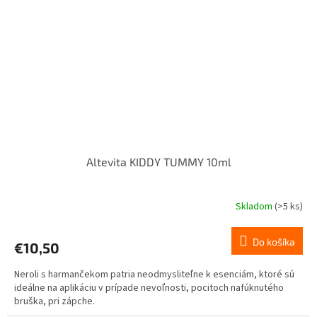
Altevita KIDDY TUMMY 10ml
Skladom
(>5 ks)
Do košíka
€10,50
Neroli s harmančekom patria neodmysliteľne k esenciám, ktoré sú
ideálne na aplikáciu v prípade nevoľnosti, pocitoch nafúknutého
bruška, pri zápche.