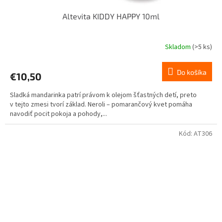
Altevita KIDDY HAPPY 10ml
Skladom
(>5 ks)
Priemerné
hodnotenie
produktu
Do košíka
€10,50
je
5,0
Sladká mandarinka patrí právom k olejom šťastných detí, preto
z
v tejto zmesi tvorí základ. Neroli – pomarančový kvet pomáha
5
navodiť pocit pokoja a pohody,...
hviezdičiek.
Kód:
AT306