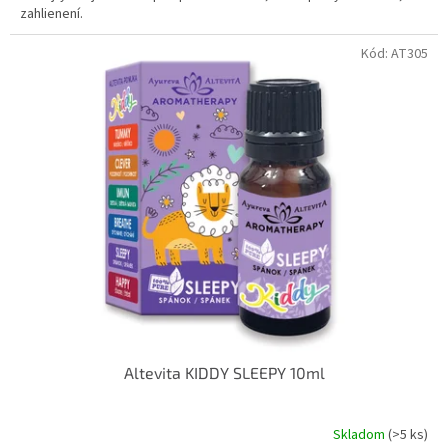
zahlienení.
hviezdičiek.
Kód:
AT305
Altevita KIDDY SLEEPY 10ml
Skladom
(>5 ks)
Priemerné