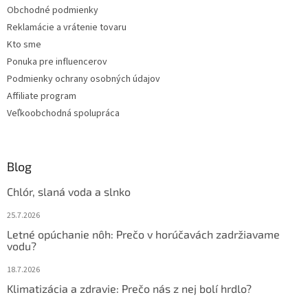
Obchodné podmienky
p
e
r
Reklamácie a vrátenie tovaru
v
Kto sme
k
Ponuka pre influencerov
y
v
Podmienky ochrany osobných údajov
ý
Affiliate program
p
Veľkoobchodná spolupráca
i
s
u
Blog
Chlór, slaná voda a slnko
25.7.2026
Letné opúchanie nôh: Prečo v horúčavách zadržiavame
vodu?
18.7.2026
Klimatizácia a zdravie: Prečo nás z nej bolí hrdlo?