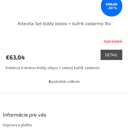
€90,60
–30 %
Altevita Set kiddy olejov + kufrík zadarmo 1ks
Vypredané
DETAIL
€63,04
Kolekcia 6 druhov Kiddy olejov + zelený kufrík zadarmo
8
položiek celkom
O
v
l
Z
á
á
d
p
a
ä
Informácie pre vás
c
t
i
Doprava a platba
i
e