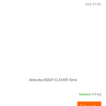
Kód:
AT302
Altevita KIDDY CLEVER 10ml
Skladom
(>5 ks)
Priemerné
hodnotenie
produktu