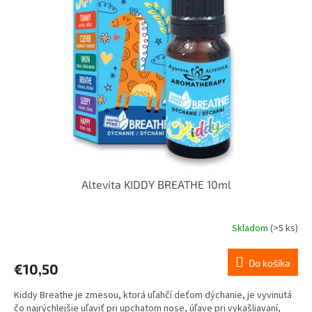
i
d
s
u
p
k
r
t
o
o
d
v
u
k
t
o
v
Altevita KIDDY BREATHE 10ml
Skladom
(>5 ks)
Priemerné
hodnotenie
produktu
Do košíka
€10,50
je
5,0
Kiddy Breathe je zmesou, ktorá uľahčí deťom dýchanie, je vyvinutá
z
čo najrýchlejšie uľaviť pri upchatom nose, úľave pri vykašliavaní,
5