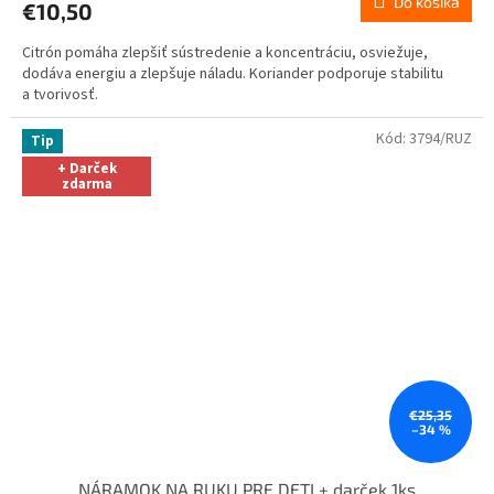
Do košíka
€10,50
je
5,0
Citrón pomáha zlepšiť sústredenie a koncentráciu, osviežuje,
z
dodáva energiu a zlepšuje náladu. Koriander podporuje stabilitu
5
a tvorivosť.
hviezdičiek.
Kód:
3794/RUZ
Tip
+ Darček
zdarma
€25,35
–34 %
NÁRAMOK NA RUKU PRE DETI + darček 1ks