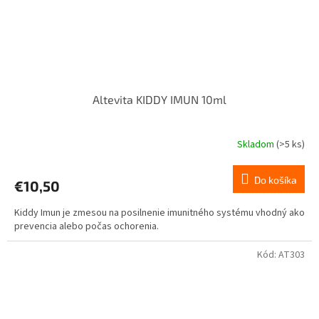
Altevita KIDDY IMUN 10ml
Skladom
(>5 ks)
Priemerné
hodnotenie
produktu
Do košíka
€10,50
je
4,0
Kiddy Imun je zmesou na posilnenie imunitného systému vhodný ako
z
prevencia alebo počas ochorenia.
5
hviezdičiek.
Kód:
AT303