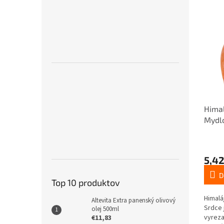
Himal
Mydlo
5,42
D
Top 10 produktov
Himalá
Altevita Extra panenský olivový
Srdce 
olej 500ml
vyreza
€11,83