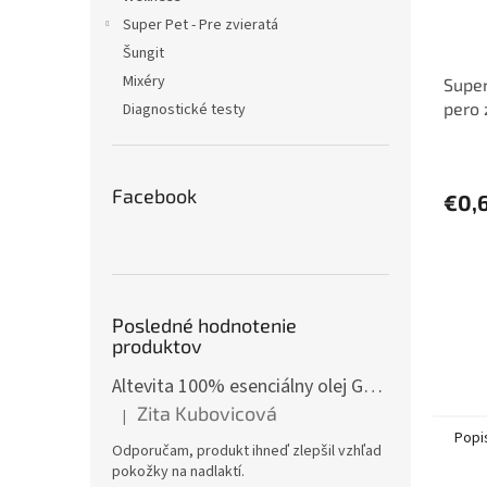
Super Pet - Pre zvieratá
Šungit
Mixéry
Super
pero 
Diagnostické testy
papie
Facebook
€0,
Posledné hodnotenie
produktov
Altevita 100% esenciálny olej GÁFOR – Olej pozitívnej energie 10ml
Zita Kubovicová
|
Hodnotenie produktu je 5 z 5 hviezdičiek.
Popi
Odporučam, produkt ihneď zlepšil vzhľad
pokožky na nadlaktí.