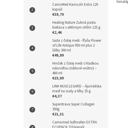
himalá
CarnoMed Karnozín Extra 120
obsahu
kapsúl
minerá
€38,79
ako je 
Healing Nature Zubná pasta
meď a 
bieliaca s aktívnym uhlím 125 g
€2,46
Sada z čistej medi - fľaša Flower
of Life Antique 950 ml plus 2
šálky 300 ml
€49,89
Hrnček z čistej medi s hladkou
rukoväťou (niklové vnútro) –
400 ml
€15,89
LINK MUSCLEGARD – Ájurvédska
masť na svaly a kĺby 25 g
€4,37
Superstrava Super Collagen
350g
€21,31
Carnomed Sulforafan EXTRA
ECOPACK 210 kapsúl