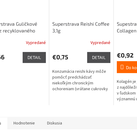
strava Guličkové
Superstrava Reishi Coffee
Supestra
z recyklovaného
3,1g
Collagen
ra 1ks
Vypredané
Vypredané
Priemerné
hodnotenie
€0,92
produktu
66
€0,75
DETAIL
DETAIL
je
5,0
Do ko
Konzumácia reishi kávy môže
z
pomôcť predchádzať
5
Kolagén je
niekoľkým chronickým
hviezdičiek.
z najdôleži
ochoreniam (vrátane cukrovky
v ľudskom 
a Parkinsonovej choroby).
významnú ú
chrupaviek,
svalov, ale
orgánov.
s
Hodnotenie
Diskusia