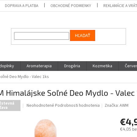
DOPRAVA A PLATBA
OBCHODNÉ PODMIENKY
REKLAMÁCIE A VRÁ
HĽADAŤ
 doplnky
Aromaterapia
Drogéria
Kozmetika
Červen
oľné Deo Mydlo - Valec 1ks
 Himalájske Soľné Deo Mydlo - Valec 
žstevná
Priemerné
Neohodnotené
Podrobnosti hodnotenia
Značka:
AWM
ľava
hodnotenie
produktu
€4,
je
0,0
€4,05 b
z