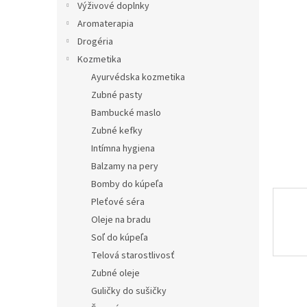
e
Výživové doplnky
l
Aromaterapia
Drogéria
Kozmetika
Ayurvédska kozmetika
Zubné pasty
Bambucké maslo
Zubné kefky
Intímna hygiena
Balzamy na pery
Bomby do kúpeľa
Pleťové séra
Oleje na bradu
Soľ do kúpeľa
Telová starostlivosť
Zubné oleje
Guličky do sušičky