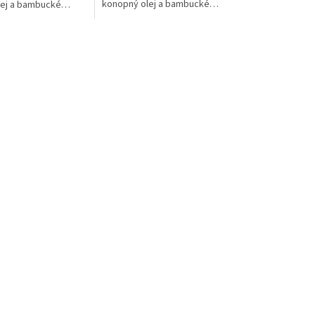
konopný olej a bambucké
lej a bambucké
maslo.