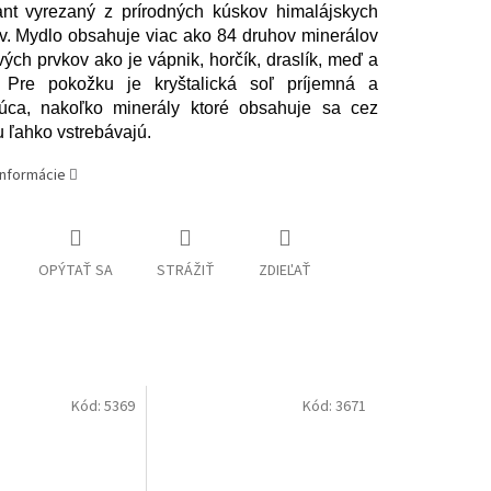
nt vyrezaný z prírodných kúskov himalájskych
ov. Mydlo obsahuje viac ako 84 druhov minerálov
vých prvkov ako je vápnik, horčík, draslík, meď a
. Pre pokožku je kryštalická soľ príjemná a
ujúca, nakoľko minerály ktoré obsahuje sa cez
 ľahko vstrebávajú.
informácie
OPÝTAŤ SA
STRÁŽIŤ
ZDIEĽAŤ
Kód:
5369
Kód:
3671