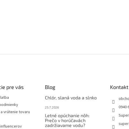
ie pre vás
Blog
Kontakt
latba
Chlór, slaná voda a slnko
obch
podmienky
0940 6
25.7.2026
a vrátenie tovaru
Letné opúchanie nôh:
Super
Prečo v horúčavách
super
zadržiavame vodu?
influencerov