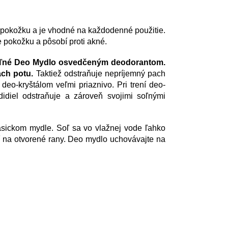
pokožku a je vhodné na každodenné použitie.
e pokožku a pôsobí proti akné.
 soľné Deo Mydlo osvedčeným deodorantom.
ach potu.
Taktiež odstraňuje nepríjemný pach
deo-kryštálom veľmi priaznivo. Pri trení deo-
idiel odstraňuje a zároveň svojimi soľnými
klasickom mydle. Soľ sa vo vlažnej vode ľahko
ť na otvorené rany. Deo mydlo uchovávajte na