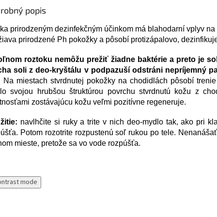
robný popis
ka prirodzeným dezinfekčným účinkom má blahodarní vplyv na 
iava prirodzené Ph pokožky a pôsobí protizápalovo, dezinfikuj
oľnom roztoku nemôžu prežiť žiadne baktérie a preto je
cha soli z deo-kryštálu v podpazuší odstráni nepríjemný p
 Na miestach stvrdnutej pokožky na chodidlách pôsobí trenie 
lo svojou hrubšou štruktúrou povrchu stvrdnutú kožu z chod
tnosťami zostávajúcu kožu veľmi pozitívne regeneruje.
itie:
navlhčite si ruky a trite v nich deo-mydlo tak, ako pri 
úšťa. Potom rozotrite rozpustenú soľ rukou po tele. Nenanáša
om mieste, pretože sa vo vode rozpúšťa.
ontrast mode