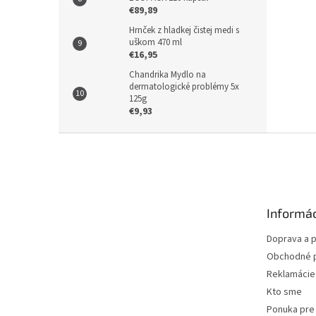
€89,89
Hrnček z hladkej čistej medi s
uškom 470 ml
€16,95
Chandrika Mydlo na
dermatologické problémy 5x
125g
€9,93
Z
á
p
ä
t
Informác
i
e
Doprava a p
Obchodné 
Reklamácie 
Kto sme
Ponuka pre 