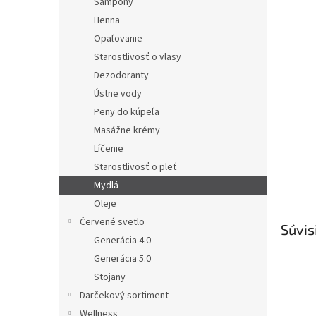
Šampóny
Henna
Opaľovanie
Starostlivosť o vlasy
Dezodoranty
Ústne vody
Peny do kúpeľa
Masážne krémy
Líčenie
Starostlivosť o pleť
Mydlá
Oleje
Červené svetlo
Súvis
Generácia 4.0
Generácia 5.0
Stojany
Darčekový sortiment
Wellness