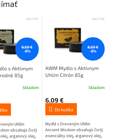
jímať
Kód:
6787
Kód:
6786
6,59 €
6,59 €
-8%
-8%
AWM Mydlo s Aktívnym
lo s Aktívnym
Uhlím Citrón 85g
írodné 85g
Skladom
Skladom
6,09 €
Do košíka
šíka
Mydlá s Dreveným Uhlím
eveným Uhlím
Ancient Wisdom obsahujú čistý
sdom obsahujú čistý
esenciálny olej, arganový olej,
olej, arganový olej,