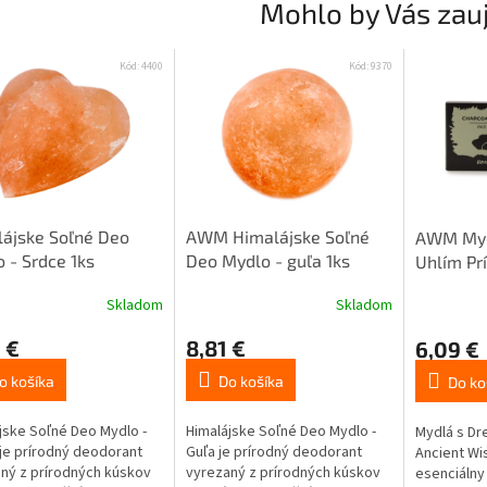
Mohlo by Vás zau
Kód:
4400
Kód:
9370
ájske Soľné Deo
AWM Himalájske Soľné
AWM Myd
 - Srdce 1ks
Deo Mydlo - guľa 1ks
Uhlím Pr
Skladom
Skladom
 €
8,81 €
6,09 €
o košíka
Do košíka
Do ko
jske Soľné Deo Mydlo -
Himalájske Soľné Deo Mydlo -
Mydlá s Dr
je prírodný deodorant
Guľa je prírodný deodorant
Ancient Wi
ný z prírodných kúskov
vyrezaný z prírodných kúskov
esenciálny 