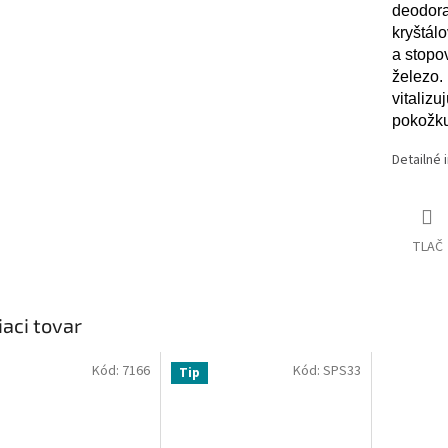
deodora
kryštál
a stopo
železo
vitaliz
pokožku
Detailné 
TLAČ
iaci tovar
Kód:
7166
Kód:
SPS33
Tip