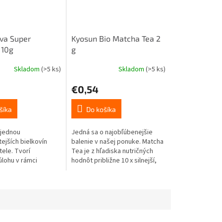
va Super
Kyosun Bio Matcha Tea 2
 10g
g
Skladom
(>5 ks)
Skladom
(>5 ks)
€0,54
šíka
Do košíka
 jednou
Jedná sa o najobľúbenejšie
tejších bielkovín
balenie v našej ponuke. Matcha
tele. Tvorí
Tea je z hľadiska nutričných
lohu v rámci
hodnôt približne 10 x silnejší,
 kostí, kĺbov, kože,
než bežný zelený čaj.
 aj mnohých ďalších