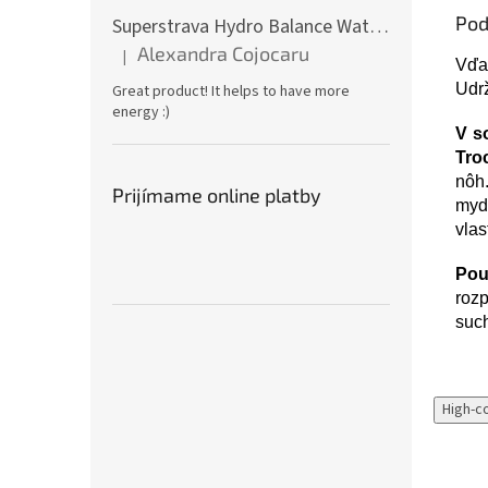
Pod
Superstrava Hydro Balance Watermelon electrolytes Box 30 x 4,7g
Alexandra Cojocaru
|
Hodnotenie produktu je 5 z 5 hviezdičiek.
Vďa
Udrž
Great product! It helps to have more
energy :)
V s
Tro
nôh.
Prijímame online platby
myd
vlas
Použ
rozp
such
High-c