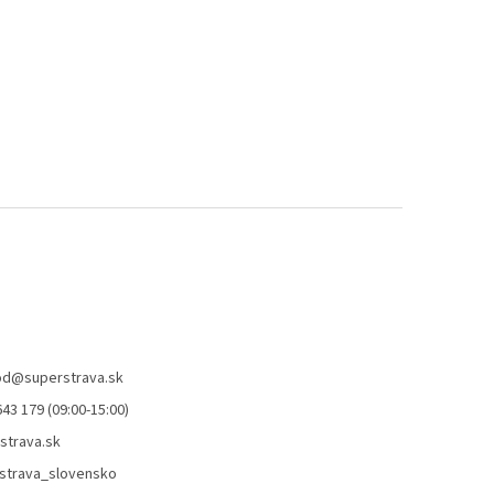
od
@
superstrava.sk
43 179 (09:00-15:00)
strava.sk
strava_slovensko