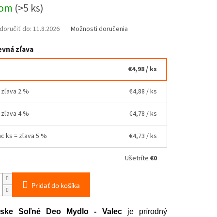
ová
dom
(>5 ks)
oručiť do:
11.8.2026
Možnosti doručenia
vná zľava
€4,98
/ ks
= zľava 2 %
€4,88
/ ks
= zľava 4 %
€4,78
/ ks
ac ks = zľava 5 %
€4,73
/ ks
Ušetríte
€0
Pridať do košíka
jske Soľné Deo Mydlo - Valec
je prírodný