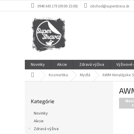
Prejsť
0940 643 179 (09:00-15:00)
obchod@superstrava.sk
na
obsah
Novinky
Akcie
Zdravá výživa
Výživové
Domov
Kozmetika
Mydlá
AWM Himalájske S
B
AWM
o
Preskočiť
č
Kategórie
kategórie
Mno
n
z
ý
Novinky
p
Akcie
a
Zdravá výživa
n