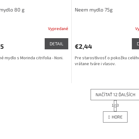
mydlo 80 g
Neem mydlo 75g
Vypredané
V
DETAIL
65
€2,44
é mydlo s Morinda citrifolia - Noni.
Pre starostlivosť o pokožku celého
vrátane tváre i vlasov.
NAČÍTAŤ 12 ĎALŠÍCH
S
1
3
O
t
r
v
HORE
á
l
n
á
k
d
o
a