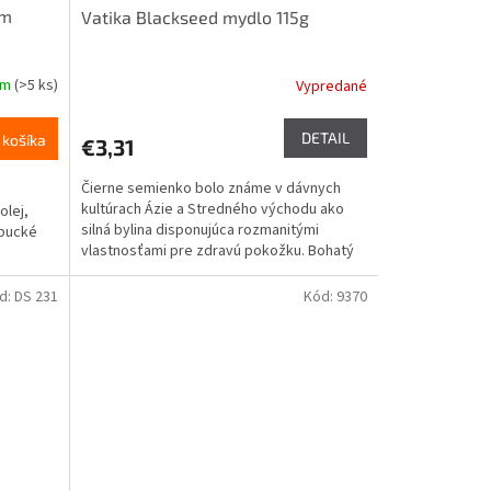
ím
Vatika Blackseed mydlo 115g
om
(>5 ks)
Vypredané
DETAIL
 košíka
€3,31
Čierne semienko bolo známe v dávnych
kultúrach Ázie a Stredného východu ako
olej,
silná bylina disponujúca rozmanitými
mbucké
vlastnosťami pre zdravú pokožku. Bohatý
zdroj vitamínov a...
d:
DS 231
Kód:
9370