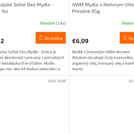
ájske Soľné Deo Mydlo -
AWM Mydlo s Aktívnym Uhl
 1ks
Prírodné 85g
Skladom
(2 ks)
Sklad
Do košíka
Do
42
€6,09
jske Soľné Deo Mydlo - Srdce je
Mydlá s Dreveným Uhlím Ancient
ný deodorant vyrezaný z prírodných
Wisdom obsahujú čistý esenciálny 
 himalájskych kryštálov. Mydlo
arganový olej, konopný olej a ba
je viac ako 84 druhov minerálov a
maslo.
ých prvkov ako...
Kód:
4166
Kó