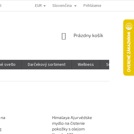
EUR
Slovenčina
TENIE TOVARU
KTO SME
PONUKA PRE INFLUENCEROV
Prihlásenie
PODMI
NÁKUPNÝ
Prázdny košík
KOŠÍK
é svetlo
Darčekový sortiment
Wellness
Super Pet - Pre
 na
Himalaya Ajurvédske
mydlo na čistenie
g
pokožky s olejom