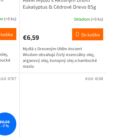
Eukalyptus & Cédrové Drevo 85g
om
(>5 ks)
Skladom
(>5 ks)
 košíka
Do košíka
€6,59
Mydlá s Dreveným Uhlím Ancient
olej,
Wisdom obsahujú čistý esenciálny olej,
mbucké
arganový olej, konopný olej a bambucké
maslo.
Kód:
6787
Kód:
4168
€6,59
–7 %