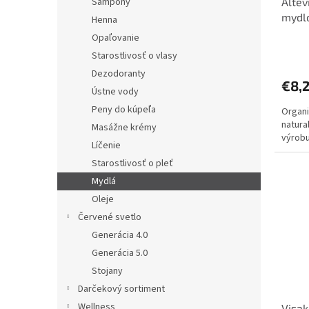
Altev
Šampóny
k
mydl
t
Henna
o
Opaľovanie
Priem
v
Starostlivosť o vlasy
hodno
produ
Dezodoranty
€8,
je
Ústne vody
4,6
Peny do kúpeľa
Organi
z
natura
5
Masážne krémy
výrob
hviezd
Líčenie
Starostlivosť o pleť
Mydlá
Oleje
Červené svetlo
Generácia 4.0
Generácia 5.0
Stojany
Darčekový sortiment
Wellness
Visak