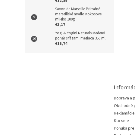
€12,89
Savon de Marseille Prírodné
marseillské mydlo Kokosové
mlieko 100g
€3,17
Yogi & Yogini Naturals Medený
pohár s fázami mesiaca 350 ml
€16,74
Z
á
p
ä
t
Informác
i
e
Doprava a p
Obchodné 
Reklamácie 
Kto sme
Ponuka pre 