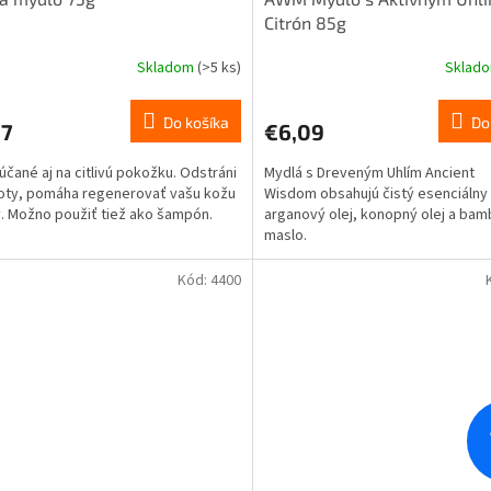
Citrón 85g
Skladom
(>5 ks)
Sklad
Do košíka
Do
27
€6,09
čané aj na citlivú pokožku. Odstráni
Mydlá s Dreveným Uhlím Ancient
oty, pomáha regenerovať vašu kožu
Wisdom obsahujú čistý esenciálny 
y. Možno použiť tiež ako šampón.
arganový olej, konopný olej a ba
maslo.
Kód:
4400