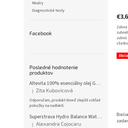
Mixéry
Diagnostické testy
€3,
Zubná 
zubnéh
Facebook
zubnú 
všetko
Akci
Posledné hodnotenie
produktov
Altevita 100% esenciálny olej GÁFOR – Olej pozitívnej energie 10ml
Zita Kubovicová
|
Hodnotenie produktu je 5 z 5 hviezdičiek.
Odporučam, produkt ihneď zlepšil vzhľad
pokožky na nadlaktí.
Bieli
Superstrava Hydro Balance Watermelon electrolytes Box 30 x 4,7g
zada
Alexandra Cojocaru
|
Hodnotenie produktu je 5 z 5 hviezdičiek.