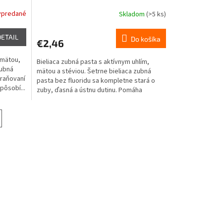
ypredané
Skladom
(>5 ks)
DETAIL
Do košíka
€2,46
 mätou,
Bieliaca zubná pasta s aktívnym uhlím,
zubná
mätou a stéviou. Šetrne bieliaca zubná
traňovaní
pasta bez fluoridu sa kompletne stará o
pôsobí...
zuby, ďasná a ústnu dutinu. Pomáha
účinne...