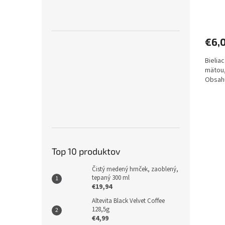
€6,
Bielia
mätou,
Obsahu
Top 10 produktov
Čistý medený hrnček, zaoblený,
tepaný 300 ml
€19,94
Altevita Black Velvet Coffee
128,5g
€4,99