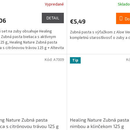
Vypredané
Sklad
DETAIL
Do
,06
€5,49
ci set na zuby obsahuje Healing
Zubná pasta s výťažkom z Aloe Ve
 Zubná pasta bieliaca s aktívnym
kompletnú starostlivosť o zuby a 
125 g, Healing Nature Zubná pasta
ca s citrónovou trávou 125 g + Altevita
ová...
Kód:
A7009
K
Tip
ng Nature Zubná pasta
Healing Nature Zubná pasta
aca s citrónovou trávou 125 g
nimbou a klinčekom 125 g