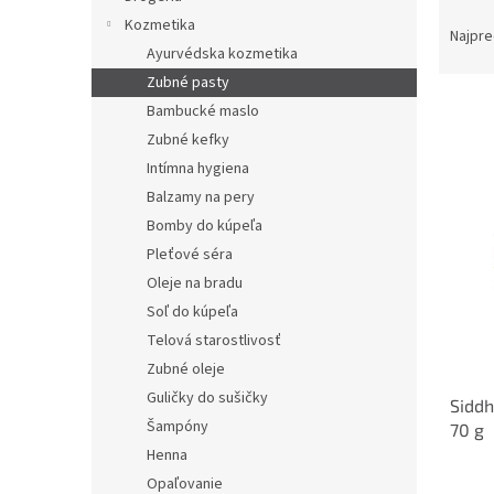
R
Kozmetika
a
Najpre
Ayurvédska kozmetika
d
e
Zubné pasty
n
Bambucké maslo
i
Zubné kefky
e
V
Intímna hygiena
p
ý
Balzamy na pery
r
p
Bomby do kúpeľa
o
i
d
Pleťové séra
s
u
Oleje na bradu
p
k
r
Soľ do kúpeľa
t
o
Telová starostlivosť
o
d
Zubné oleje
v
u
Guličky do sušičky
Siddh
k
Šampóny
70 g
t
Henna
o
Priem
v
Opaľovanie