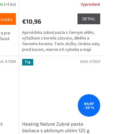
om
(>5 ks)
Vypredané
DETAIL
 košíka
€10,96
Ajurvédska zubná pasta s čiernym uhlím,
ra pre
výťažkom z koreňa zázvoru, dlhého a
ďasná
čierneho korenia. Tieto zložky chránia zuby
pred kazom, mierne ich vybielia a majú
pozitívny vplyv na...
ód:
A7008
Kód:
A7010
Tip
€4,97
–50 %
 s
Healing Nature Zubná pasta
bieliaca s aktívnym uhlím 125 g