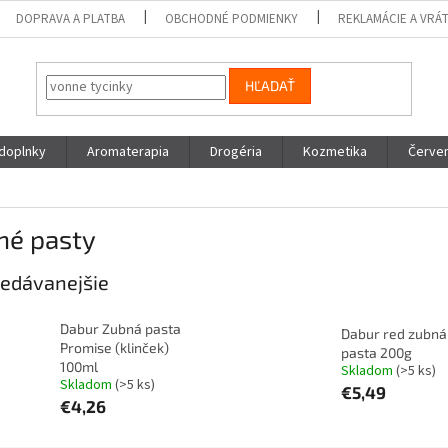
DOPRAVA A PLATBA
OBCHODNÉ PODMIENKY
REKLAMÁCIE A VRÁ
HĽADAŤ
 doplnky
Aromaterapia
Drogéria
Kozmetika
Červen
né pasty
edávanejšie
Dabur Zubná pasta
Dabur red zubná
Promise (klinček)
pasta 200g
100ml
Skladom
(>5 ks)
Skladom
(>5 ks)
€5,49
€4,26