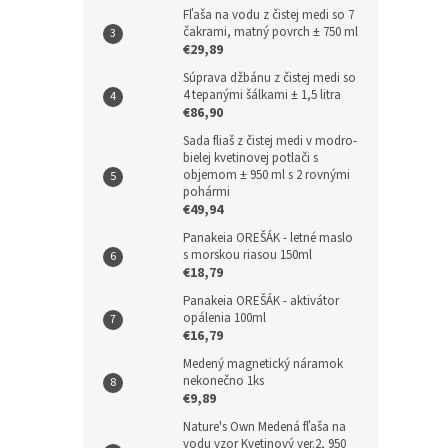
Fľaša na vodu z čistej medi so 7
čakrami, matný povrch ± 750 ml
€29,89
Súprava džbánu z čistej medi so
4 tepanými šálkami ± 1,5 litra
€86,90
Sada fliaš z čistej medi v modro-
bielej kvetinovej potlači s
objemom ± 950 ml s 2 rovnými
pohármi
€49,94
Panakeia OREŠÁK - letné maslo
s morskou riasou 150ml
€18,79
Panakeia OREŠÁK - aktivátor
opálenia 100ml
€16,79
Medený magnetický náramok
nekonečno 1ks
€9,89
Nature's Own Medená fľaša na
vodu vzor Kvetinový ver.2, 950