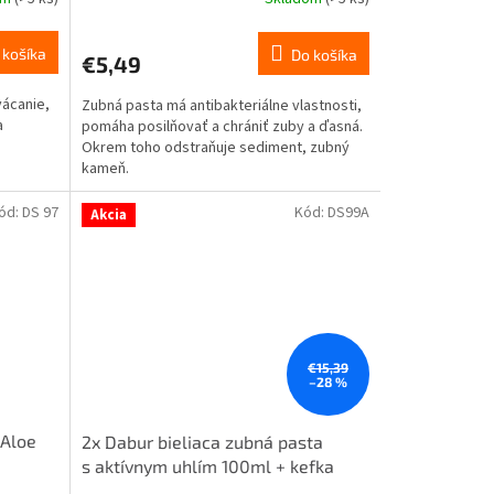
Priemerné
hodnotenie
produktu
 košíka
Do košíka
€5,49
je
5,0
ácanie,
Zubná pasta má antibakteriálne vlastnosti,
z
a
pomáha posilňovať a chrániť zuby a ďasná.
5
Okrem toho odstraňuje sediment, zubný
hviezdičiek.
kameň.
ód:
DS 97
Kód:
DS99A
Akcia
€15,39
–28 %
 Aloe
2x Dabur bieliaca zubná pasta
s aktívnym uhlím 100ml + kefka
zadarmo