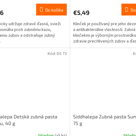
tenie
hodnotenie
ktu
produktu
Do košíka
Do
36
€5,49
je
5,0
vicky udržuje zdravé ďasná, svieži
Klinček je používaný pre jeho dez
z
pomáha proti zubnému kazu,
a antibakteriálne vlastnosti. Zubná
5
eniu zubov a odstraňuje zubný
klinčekmi je výborným prostriedk
ičiek.
hviezdičiek.
.
zdravie precitlivených zubov a ďas
Kód:
DS 73
K
alepa Detská zubná pasta
Siddhalepa Zubná pasta Su
u, 40 g
75 g
Skladom
(>5 ks)
Sklad