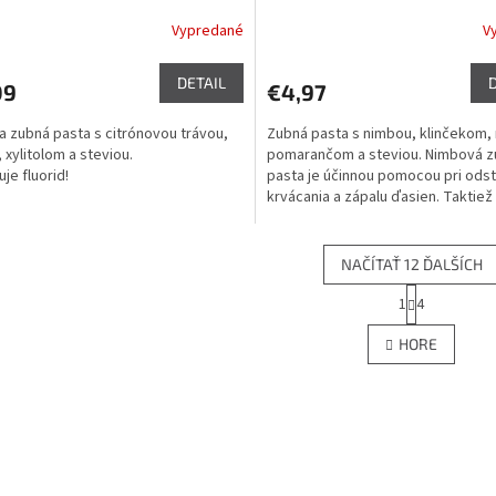
Vypredané
V
DETAIL
09
€4,97
ca zubná pasta s citrónovou trávou,
Zubná pasta s nimbou, klinčekom,
 xylitolom a steviou.
pomarančom a steviou. Nimbová 
je fluorid!
pasta je účinnou pomocou pri ods
krvácania a zápalu ďasien. Taktiež 
NAČÍTAŤ 12 ĎALŠÍCH
S
1
4
O
t
r
v
HORE
á
l
n
á
k
d
o
a
v
c
a
i
n
e
i