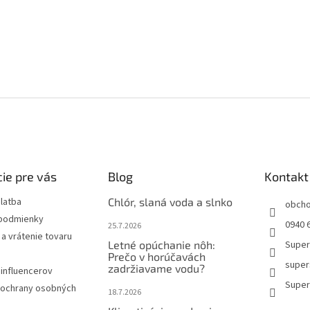
ie pre vás
Blog
Kontakt
latba
Chlór, slaná voda a slnko
obch
podmienky
0940 6
25.7.2026
a vrátenie tovaru
Letné opúchanie nôh:
Super
Prečo v horúčavách
super
zadržiavame vodu?
influencerov
Super
ochrany osobných
18.7.2026