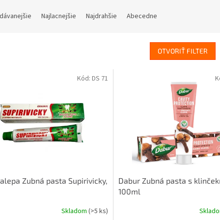
dávanejšie
Najlacnejšie
Najdrahšie
Abecedne
OTVORIŤ FILTER
Kód:
DS 71
K
alepa Zubná pasta Supirivicky,
Dabur Zubná pasta s klinče
100ml
Skladom
(>5 ks)
Sklad
erné
Priemerné