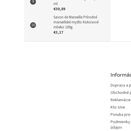
ml
€30,89
Savon de Marseille Prírodné
marseillské mydlo Kokosové
mlieko 100g
€3,17
Z
á
p
ä
t
Informác
i
e
Doprava a p
Obchodné 
Reklamácie 
Kto sme
Ponuka pre 
Podmienky 
údajov