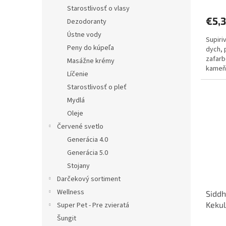
hodno
Starostlivosť o vlasy
produ
€5,
je
Dezodoranty
5,0
Ústne vody
Supiri
z
Peny do kúpeľa
dych, 
5
zafarb
hviezd
Masážne krémy
kameň
Líčenie
Starostlivosť o pleť
Mydlá
Oleje
Červené svetlo
Generácia 4.0
Generácia 5.0
Stojany
Darčekový sortiment
Wellness
Siddh
Kekul
Super Pet - Pre zvieratá
Šungit