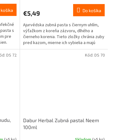
 košíka
Do košíka
€5,49
infekčné
Ajurvédska zubná pasta s čiernym uhlím,
 pasta s
výťažkom z koreňa zázvoru, dlhého a
om pre
čierneho korenia. Tieto zložky chránia zuby
ien.
pred kazom, mierne ich vybielia a majú
pozitívny vplyv na...
ód:
DS 72
Kód:
DS 70
mudu,
Dabur Herbal Zubná pastal Neem
100ml
om
(>5 ks)
Skladom
(>5 ks)