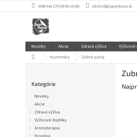
Prejsť
0940 643 179 (09:00-15:00)
obchod@superstrava.sk
na
obsah
Novinky
Akcie
Zdravá výživa
Výživové
Domov
Kozmetika
Zubné pasty
B
Zub
o
Preskočiť
č
Kategórie
kategórie
Najpr
n
ý
Novinky
p
Akcie
a
Zdravá výživa
n
e
Výživové doplnky
l
Aromaterapia
Drogéria