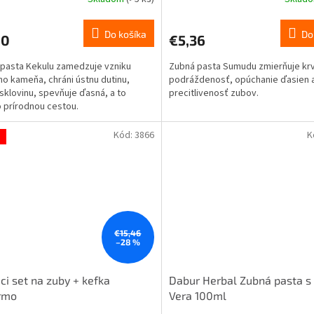
Priemerné
hodnotenie
produktu
Do košíka
Do
60
€5,36
je
5,0
pasta Kekulu zamedzuje vzniku
Zubná pasta Sumudu zmierňuje krv
z
o kameňa, chráni ústnu dutinu,
podráždenosť, opúchanie ďasien 
5
sklovinu, spevňuje ďasná, a to
precitlivenosť zubov.
hviezdičiek.
 prírodnou cestou.
Kód:
3866
K
a
€15,46
–28 %
aci set na zuby + kefka
Dabur Herbal Zubná pasta s
rmo
Vera 100ml