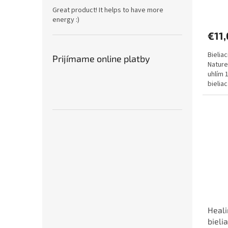
Great product! It helps to have more
energy :)
€11
Bielia
Prijímame online platby
Nature
uhlím 
bielia
Bambus
Heali
bieli