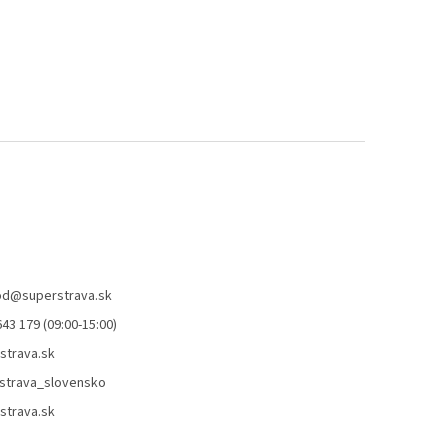
od
@
superstrava.sk
43 179 (09:00-15:00)
strava.sk
strava_slovensko
strava.sk