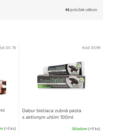
46
položiek celkom
ód:
DS 76
Kód:
DS99
kmi
Dabur bieliaca zubná pasta
s aktívnym uhlím 100ml
om
(>5 ks)
Skladom
(>5 ks)