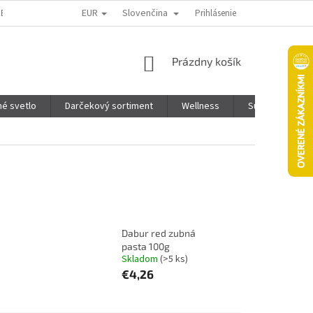
EUR
Slovenčina
TENIE TOVARU
KTO SME
PONUKA PRE INFLUENCEROV
Prihlásenie
PODMI
NÁKUPNÝ
Prázdny košík
KOŠÍK
é svetlo
Darčekový sortiment
Wellness
Super Pet - Pre
Dabur red zubná
pasta 100g
Skladom
(>5 ks)
€4,26