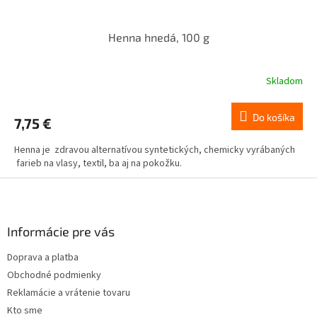
Henna hnedá, 100 g
Skladom
Do košíka
7,75 €
Henna je zdravou alternatívou syntetických, chemicky vyrábaných
farieb na vlasy, textil, ba aj na pokožku.
Z
á
p
ä
Informácie pre vás
t
Doprava a platba
i
Obchodné podmienky
e
Reklamácie a vrátenie tovaru
Kto sme