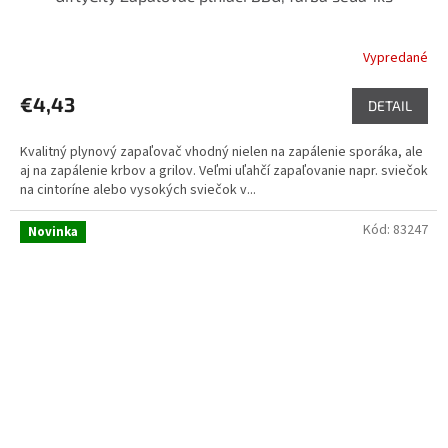
Vypredané
€4,43
DETAIL
Kvalitný plynový zapaľovač vhodný nielen na zapálenie sporáka, ale
aj na zapálenie krbov a grilov. Veľmi uľahčí zapaľovanie napr. sviečok
na cintoríne alebo vysokých sviečok v...
Kód:
83247
Novinka