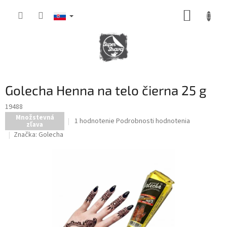
Prejsť
NÁKUP
na
obsah
KOŠÍK
Golecha Henna na telo čierna 25 g
19488
Množstevná
Priemerné
1 hodnotenie
Podrobnosti hodnotenia
zľava
hodnotenie
Značka:
Golecha
produktu
je
3,0
z
5
hviezdičiek.