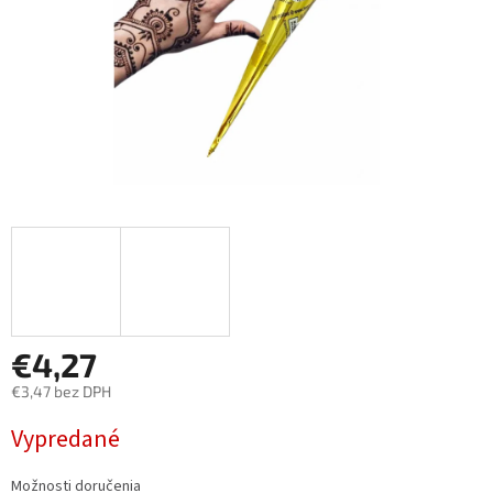
€4,27
€3,47 bez DPH
Jednotková
Vypredané
cena:
Možnosti doručenia