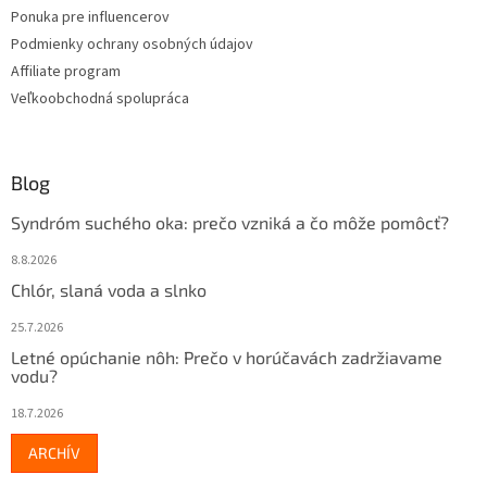
Ponuka pre influencerov
Podmienky ochrany osobných údajov
Affiliate program
Veľkoobchodná spolupráca
Blog
Syndróm suchého oka: prečo vzniká a čo môže pomôcť?
8.8.2026
Chlór, slaná voda a slnko
25.7.2026
Letné opúchanie nôh: Prečo v horúčavách zadržiavame
vodu?
18.7.2026
ARCHÍV