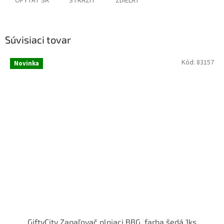
OPÝTAŤ SA
STRÁŽIŤ
ZDIEĽAŤ
Súvisiaci tovar
Kód:
83157
Novinka
GiftyCity Zapaľovač plniaci BBG, farba šedá 1ks