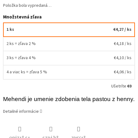
Položka bola vypredaná…
Množstevná zľava
1 ks
€4,27
/ ks
2 ks = zľava 2 %
€4,18
/ ks
3 ks = zľava 4 %
€4,10
/ ks
4 a viac ks = zľava 5 %
€4,06
/ ks
Ušetríte
€0
Mehendi je umenie zdobenia tela pastou z henny.
Detailné informácie