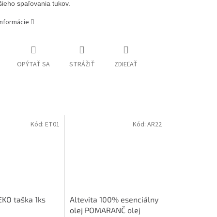
jšieho spaľovania tukov.
informácie
OPÝTAŤ SA
STRÁŽIŤ
ZDIEĽAŤ
Kód:
ET01
Kód:
AR22
EKO taška 1ks
Altevita 100% esenciálny
olej POMARANČ olej