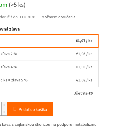
ová
dom
(>5 ks)
oručiť do:
11.8.2026
Možnosti doručenia
vná zľava
€1,07
/ ks
= zľava 2 %
€1,05
/ ks
= zľava 4 %
€1,03
/ ks
ac ks = zľava 5 %
€1,02
/ ks
Ušetríte
€0
Pridať do košíka
á káva s cejlónskou škoricou na podporu metabolizmu