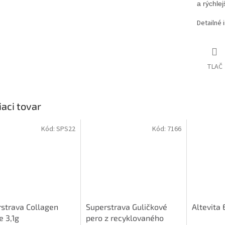
a rýchle
Detailné 
TLAČ
iaci tovar
Kód:
SPS22
Kód:
7166
strava Collagen
Superstrava Guličkové
Altevita 
e 3,1g
pero z recyklovaného