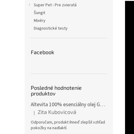
Super Pet - Pre zvieratá
Šungit
Mixéry
Diagnostické testy
Facebook
Posledné hodnotenie
produktov
Altevita 100% esenciálny olej GÁFOR – Olej pozitívnej energie 10ml
Zita Kubovicová
|
Hodnotenie produktu je 5 z 5 hviezdičiek.
Odporučam, produkt ihneď zlepšil vzhľad
pokožky na nadlaktí.