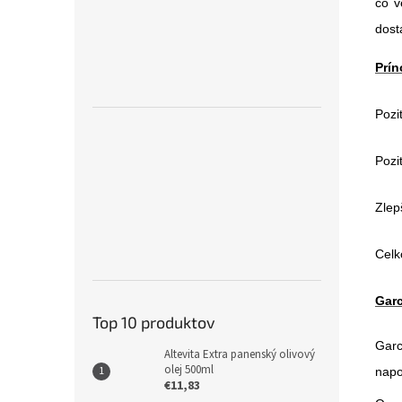
čo v
dost
Prín
Pozi
Pozi
Zlep
Celk
Garc
Top 10 produktov
Garc
Altevita Extra panenský olivový
olej 500ml
napo
€11,83