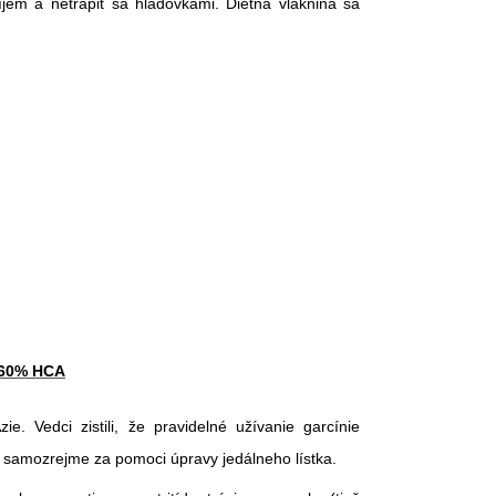
jem a netrápiť sa hladovkami. Diétna vláknina sa
t 60% HCA
. Vedci zistili, že pravidelné užívanie garcínie
 samozrejme za pomoci úpravy jedálneho lístka.