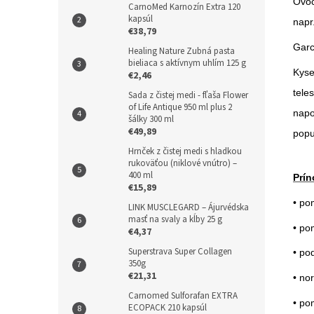
Ovoc
CarnoMed Karnozín Extra 120
kapsúl
napr
€38,79
Garc
Healing Nature Zubná pasta
bieliaca s aktívnym uhlím 125 g
Kyse
€2,46
tele
Sada z čistej medi - fľaša Flower
of Life Antique 950 ml plus 2
napo
šálky 300 ml
€49,89
popu
Hrnček z čistej medi s hladkou
rukoväťou (niklové vnútro) –
400 ml
Prín
€15,89
• po
LINK MUSCLEGARD – Ájurvédska
masť na svaly a kĺby 25 g
• pom
€4,37
Superstrava Super Collagen
• po
350g
€21,31
• no
Carnomed Sulforafan EXTRA
• po
ECOPACK 210 kapsúl