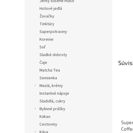
Jerky sušené mäso
Hotové jedlá
Žuvačky
Tinktúry
Superpotraviny
Korenie
Soľ
Sladké dobroty
Súvis
Čaje
Matcha Tea
Semienka
Maslá, krémy
Instantné nápoje
Sladidlá, cukry
Bylinné prášky
Kakao
Super
Cestoviny
Coffe
Káva