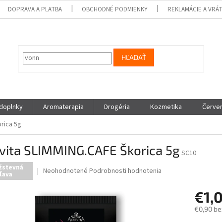
DOPRAVA A PLATBA
OBCHODNÉ PODMIENKY
REKLAMÁCIE A VRÁ
HĽADAŤ
 doplnky
Aromaterapia
Drogéria
Kozmetika
Červen
rica 5g
evita SLIMMING.CAFE Škorica 5g
SC10
žstevná
Priemerné
Neohodnotené
Podrobnosti hodnotenia
ľava
hodnotenie
produktu
€1,
je
0,0
€0,90 be
z