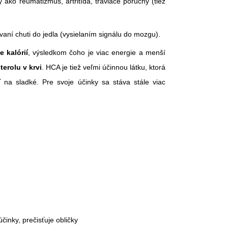
ako reumatizmus, artritída, tráviace poruchy (tiež
aní chuti do jedla (vysielaním signálu do mozgu).
 kalórií
, výsledkom čoho je viac energie a menší
erolu v krvi
. HCA je tiež veľmi účinnou látku, ktorá
 na sladké. Pre svoje účinky sa stáva stále viac
nky, prečisťuje obličky