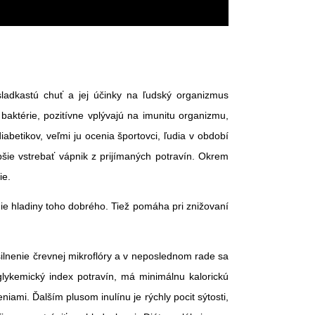
sladkastú chuť a jej účinky na ľudský organizmus
baktérie, pozitívne vplývajú na imunitu organizmu,
betikov, veľmi ju ocenia športovci, ľudia v období
šie vstrebať vápnik z prijímaných potravín. Okrem
ie.
ie hladiny toho dobrého. Tiež pomáha pri znižovaní
silnenie črevnej mikroflóry a v neposlednom rade sa
 glykemický index potravín, má minimálnu kalorickú
mi. Ďalším plusom inulínu je rýchly pocit sýtosti,