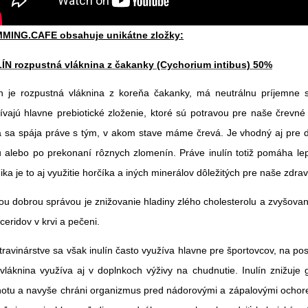
MMING.CAFE obsahuje unikátne zložky:
ÍN rozpustná vláknina z čakanky (Cychorium intibus) 50%
ín je rozpustná vláknina z koreňa čakanky, má neutrálnu príjemne 
ívajú hlavne prebiotické zloženie, ktoré sú potravou pre naše črevné 
á sa spája práve s tým, v akom stave máme črevá. Je vhodný aj pre dia
u alebo po prekonaní rôznych zlomenín. Práve inulín totiž pomáha lep
ika je to aj využitie horčíka a iných minerálov dôležitých pre naše zdrav
ou dobrou správou je znižovanie hladiny zlého cholesterolu a zvyšovan
yceridov v krvi a pečeni.
travinárstve sa však inulín často využíva hlavne pre športovcov, na po
 vláknina využíva aj v doplnkoch výživy na chudnutie. Inulín znižuje
otu a navyše chráni organizmus pred nádorovými a zápalovými ochorenia