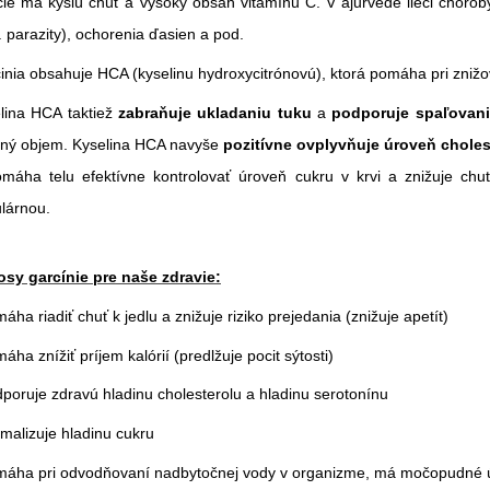
ie má kyslú chuť a vysoký obsah vitamínu C. V ajurvéde lieči choroby 
. parazity), ochorenia ďasien a pod.
inia obsahuje HCA (kyselinu hydroxycitrónovú), ktorá pomáha pri znižov
lina HCA taktiež
zabraňuje ukladaniu tuku
a
podporuje spaľovanie
sný objem. Kyselina HCA navyše
pozitívne ovplyvňuje úroveň cholest
máha telu efektívne kontrolovať úroveň cukru v krvi a znižuje chuť
lárnou.
osy garcínie pre naše zdravie:
máha riadiť chuť k jedlu a znižuje riziko prejedania (znižuje apetít)
áha znížiť príjem kalórií (predlžuje pocit sýtosti)
dporuje zdravú hladinu cholesterolu a hladinu serotonínu
rmalizuje hladinu cukru
máha pri odvodňovaní nadbytočnej vody v organizme, má močopudné úči