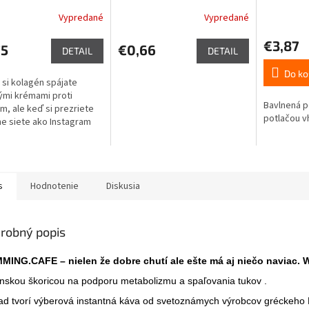
papiera 1ks
Vypredané
Vypredané
erné
tenie
€3,87
ktu
75
€0,66
DETAIL
DETAIL
Do ko
si kolagén spájate
ými krémami proti
Bavlnená p
m, ale keď si prezriete
ičiek.
potlačou v
ne siete ako Instagram
Youtube, dozviete sa, že
a fitness blogerka
e...
s
Hodnotenie
Diskusia
robný popis
MMING.CAFE – nielen že dobre chutí ale ešte má aj niečo navi
ónskou škoricou na podporu metabolizmu a spaľovania tukov .
ad tvorí výberová instantná káva od svetoznámych výrobcov gréckeh