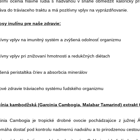
eľmi ocenia hlavne ľudia s nadváhou v snahe obmedziť kalorický prí
áva do tráviaceho traktu a má pozitívny vplyv na vyprázdňovanie.
osy inulínu pre naše zdravie:
tívny vplyv na imunitný systém a zvýšená odolnosť organizmu
tívny vplyv pri znižovaní hmotnosti a redukčných diétach
šená peristaltika čriev a absorbcia minerálov
ové zdravie tráviaceho systému ľudského organizmu
ínia kambodžská (Garcinia Cambogia, Malabar Tamarind) extrak
inia Cambogia je tropické drobné ovocie pochádzajúce z južnej Ázie
máha dostať pod kontrolu nadmernú nadváhu a to prirodzenou cestou