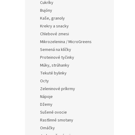
e
Cukríky
l
Bujóny
Kaše, granoly
Krekry a snacky
Chlebové zmesi
Mikrozelenina / MicroGreens
Semená na klíčky
Proteinové tyčinky
Múky, strúhanky
Tekuté bylinky
Octy
Zeleninové príkrmy
Nápoje
Džemy
Sušené ovocie
Rastlinné smotany
Omáčky