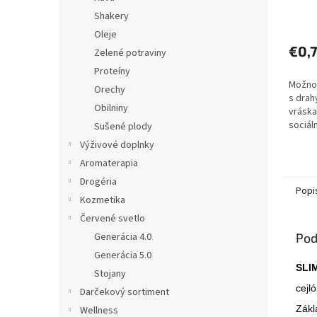
Shakery
Priem
hodno
Oleje
produ
€0,
Zelené potraviny
je
Proteíny
5,0
Možno 
z
Orechy
s drah
5
Obilniny
vráska
hviezd
sociál
Sušené plody
alebo 
Výživové doplnky
nejedn
Aromaterapia
obľubuj
Drogéria
Popi
Kozmetika
Červené svetlo
Pod
Generácia 4.0
Generácia 5.0
SLI
Stojany
cejl
Darčekový sortiment
Zákl
Wellness