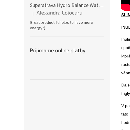
Superstrava Hydro Balance Watermelon electrolytes Box 30 x 4,7g
Alexandra Cojocaru
|
Hodnotenie produktu je 5 z 5 hviezdičiek.
SLI
Great product! It helps to have more
INUL
energy :)
Inul
spoč
Prijímame online platby
ktor
rast
vápn
Ďalš
trigl
V po
táto
hodn