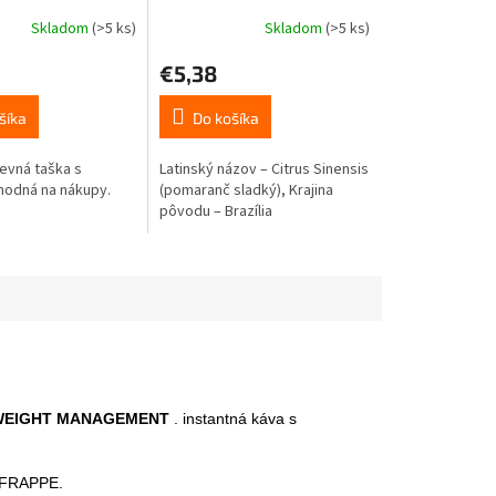
optimizmu 10ml
Skladom
(>5 ks)
Skladom
(>5 ks)
Priemerné
hodnotenie
€5,38
produktu
je
5,0
šíka
Do košíka
z
5
evná taška s
Latinský názov – Citrus Sinensis
hviezdičiek.
hodná na nákupy.
(pomaranč sladký), Krajina
pôvodu – Brazília
ac. WEIGHT MANAGEMENT
. instantná káva s
o FRAPPE.