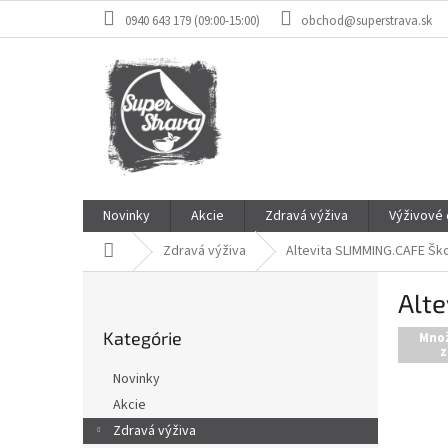
Prejsť
0940 643 179 (09:00-15:00)
obchod@superstrava.sk
na
obsah
Novinky
Akcie
Zdravá výživa
Výživové
Domov
Zdravá výživa
Altevita SLIMMING.CAFE Ško
B
Alt
o
Preskočiť
č
Kategórie
kategórie
Mno
n
z
ý
Novinky
p
Akcie
a
Zdravá výživa
n