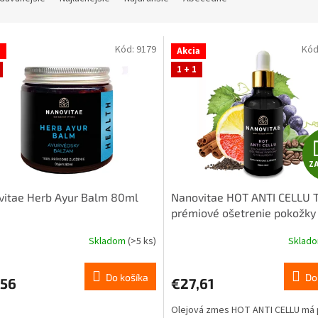
Kód:
9179
Kód
a
Akcia
1 + 1
Z
vitae Herb Ayur Balm 80ml
Nanovitae HOT ANTI CELLU 
prémiové ošetrenie pokožky
celulitídou 50ml
Skladom
(>5 ks)
Sklad
Do košíka
Do
,56
€27,61
Olejová zmes HOT ANTI CELLU má 