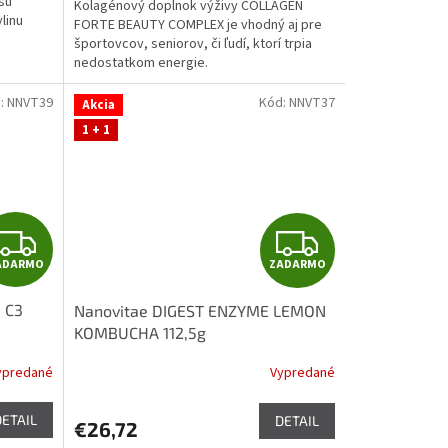
sú
Kolagénový doplnok výživy COLLAGEN
O
O
linu
FORTE BEAUTY COMPLEX je vhodný aj pre
športovcov, seniorov, či ľudí, ktorí trpia
nedostatkom energie.
u a...
:
NNVT39
Kód:
NNVT37
Akcia
1 + 1
Z
Z
ADARMO
ZADARMO
A
A
 C3
Nanovitae DIGEST ENZYME LEMON
D
D
KOMBUCHA 112,5g
A
A
ypredané
Vypredané
R
R
DETAIL
DETAIL
€26,72