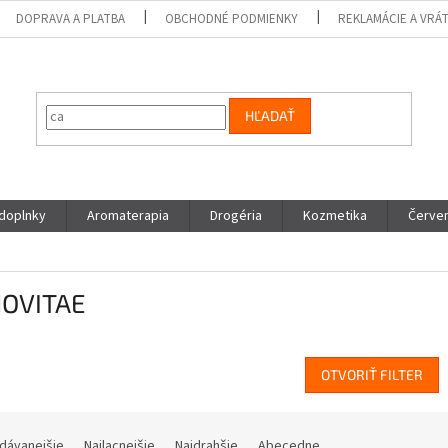
DOPRAVA A PLATBA
OBCHODNÉ PODMIENKY
REKLAMÁCIE A VRÁ
HĽADAŤ
 doplnky
Aromaterapia
Drogéria
Kozmetika
Červen
OVITAE
OTVORIŤ FILTER
dávanejšie
Najlacnejšie
Najdrahšie
Abecedne