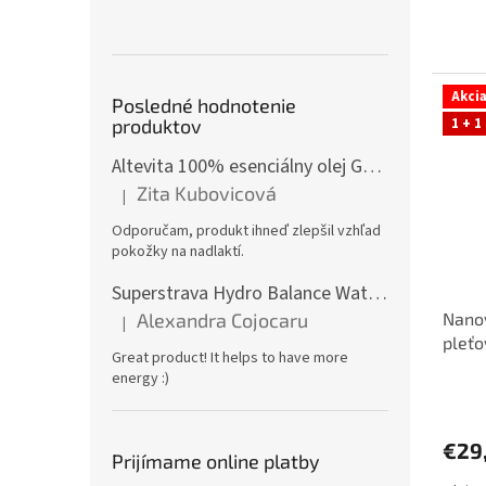
Akci
Posledné hodnotenie
1 + 1
produktov
Altevita 100% esenciálny olej GÁFOR – Olej pozitívnej energie 10ml
Zita Kubovicová
|
Hodnotenie produktu je 5 z 5 hviezdičiek.
Odporučam, produkt ihneď zlepšil vzhľad
pokožky na nadlaktí.
Superstrava Hydro Balance Watermelon electrolytes Box 30 x 4,7g
Alexandra Cojocaru
Nano
|
Hodnotenie produktu je 5 z 5 hviezdičiek.
pleťo
Great product! It helps to have more
nerol
energy :)
Priem
hodno
produ
€29
je
Prijímame online platby
5,0