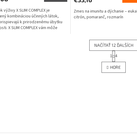
M
k výživy X SLIM COMPLEX je
Zmes na imunitu a dýchanie – euka
O
ený kombináciou účinných látok,
citrón, pomaranč, rozmarín
prispievajú k prirodzenému úbytku
osti. X SLIM COMPLEX vám môže
cť k vysnívanej postave,...
NAČÍTAŤ 12 ĎALŠÍCH
S
1
4
O
t
r
v
HORE
á
l
n
á
k
d
o
a
v
c
a
i
n
e
i
e
p
r
v
k
y