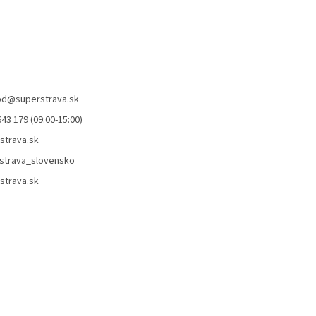
od
@
superstrava.sk
43 179 (09:00-15:00)
strava.sk
strava_slovensko
strava.sk