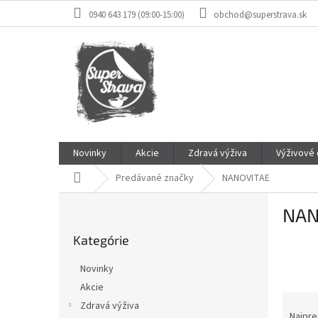
Prejsť
0940 643 179 (09:00-15:00)
obchod@superstrava.sk
na
obsah
Novinky
Akcie
Zdravá výživa
Výživové
Domov
Predávané značky
NANOVITAE
B
NAN
o
Preskočiť
č
Kategórie
kategórie
n
ý
Novinky
p
Akcie
a
R
Zdravá výživa
n
a
Najpre