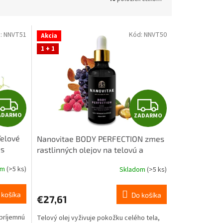
:
NNVT51
Kód:
NNVT50
Akcia
1 + 1
Z
Z
ADARMO
ZADARMO
A
A
Telové
Nanovitae BODY PERFECTION zmes
D
D
 s
rastlinných olejov na telovú a
vlasovú masáž 50ml
A
A
om
(>5 ks)
Skladom
(>5 ks)
R
R
 košíka
Do košíka
€27,61
M
M
príjemnú
Telový olej vyživuje pokožku celého tela,