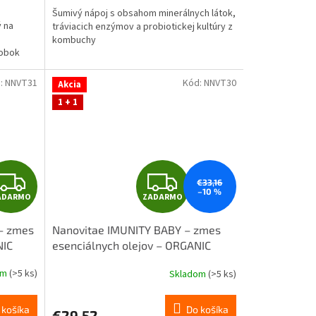
M
M
Šumivý nápoj s obsahom minerálnych látok,
O
O
ý na
tráviacich enzýmov a probiotickej kultúry z
kombuchy
robok
:
NNVT31
Kód:
NNVT30
Akcia
1 + 1
Z
Z
€33,16
–10 %
ADARMO
ZADARMO
A
A
– zmes
Nanovitae IMUNITY BABY – zmes
D
D
NIC
esenciálnych olejov – ORGANIC
quality 10ml
A
A
om
(>5 ks)
Skladom
(>5 ks)
R
R
 košíka
Do košíka
€29,52