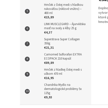
Hrnček z čistej medi s hladkou
Doplno
rukoväťou (niklové vnútro) –
vytvor
400 ml
ktoré 
€15,89
hmotn
LINK MUSCLEGARD – Ájurvédska
dopomô
masť na svaly a kĺby 25 g
€4,37
Superstrava Super Collagen
350g
€21,31
Carnomed Sulforafan EXTRA
ECOPACK 210 kapsúl
€89,89
Hrnček z hladkej čistej medi s
uškom 470 ml
€16,95
Chandrika Mydlo na
dermatologické problémy 5x
125g
€9,93
Z