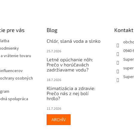
v
ý
p
i
s
ie pre vás
Blog
Kontakt
u
latba
Chlór, slaná voda a slnko
obch
podmienky
0940 6
25.7.2026
a vrátenie tovaru
Letné opúchanie nôh:
Super
Prečo v horúčavách
super
zadržiavame vodu?
influencerov
Super
ochrany osobných
18.7.2026
Klimatizácia a zdravie:
rogram
Prečo nás z nej bolí
hrdlo?
dná spolupráca
11.7.2026
ARCHÍV