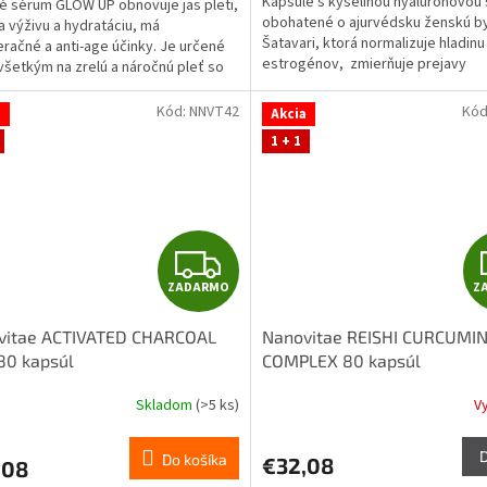
Kapsule s kyselinou hyalurónovou 
é sérum GLOW UP obnovuje jas pleti,
z
O
obohatené o ajurvédsku ženskú by
 výživu a hydratáciu, má
5
Šatavari, ktorá normalizuje hladinu
račné a anti-age účinky. Je určené
ičiek.
hviezdičiek.
estrogénov, zmierňuje prejavy
šetkým na zrelú a náročnú pleť so
menopauzy a PMS, zlepšuje psychik
om k vráskam.
Kód:
NNVT42
Kód
a
Akcia
1 + 1
Z
ZADARMO
Z
A
vitae ACTIVATED CHARCOAL
Nanovitae REISHI CURCUMIN
D
80 kapsúl
COMPLEX 80 kapsúl
A
Skladom
(>5 ks)
V
erné
tenie
R
ktu
Do košíka
€32,08
,08