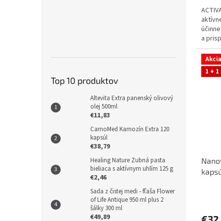
5,0
ACTIV
z
aktívn
5
účinne
hviezd
a pris
hromad
Akci
1 + 1
Top 10 produktov
Altevita Extra panenský olivový
olej 500ml
€11,83
CarnoMed Karnozín Extra 120
kapsúl
€38,79
Nano
Healing Nature Zubná pasta
bieliaca s aktívnym uhlím 125 g
kapsú
€2,46
Sada z čistej medi - fľaša Flower
of Life Antique 950 ml plus 2
šálky 300 ml
€49,89
€32