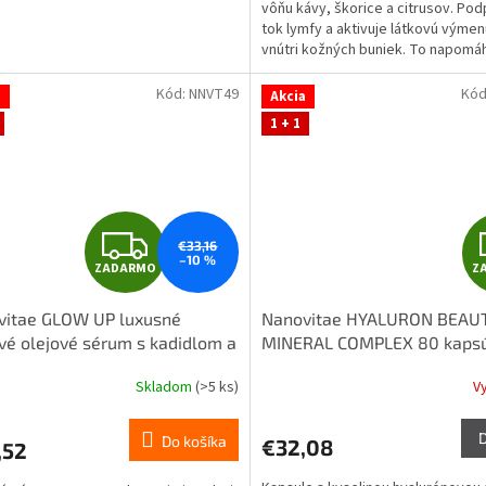
vôňu kávy, škorice a citrusov. Pod
tok lymfy a aktivuje látkovú výmen
vnútri kožných buniek. To napomáh
pravidelnom...
Kód:
NNVT49
Kód
a
Akcia
1 + 1
Z
€33,16
–10 %
ZADARMO
Z
A
vitae GLOW UP luxusné
Nanovitae HYALURON BEAU
D
vé olejové sérum s kadidlom a
MINERAL COMPLEX 80 kaps
i 50ml
A
Skladom
(>5 ks)
V
erné
Priemerné
tenie
hodnotenie
R
ktu
produktu
Do košíka
€32,08
,52
je
M
5,0