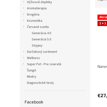
e
Výživové doplnky
d
l
Aromaterapia
e
V
n
Drogéria
Akci
ý
i
Kozmetika
1 + 1
p
e
Červené svetlo
i
p
Generácia 4.0
s
r
Generácia 5.0
p
o
Stojany
r
d
o
u
Darčekový sortiment
d
k
Wellness
u
t
Super Pet - Pre zvieratá
Nano
k
o
Šungit
t
v
Mixéry
o
v
Diagnostické testy
€27
Facebook