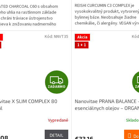
M
REISHI CURCUMIN C3 COMPLEX je
ATED CHARCOAL C60 s obsahom
O
vysokokvalitný produkt, vytvoren
eho uhlia na rastlinnom základe
bylinnej báze. Neobsahuje žiadne
 chráni tráviace ústrojenstvo
ičiek.
chemikálie, či alergény. VEGAN vý
pieva k znižovaniu nadmerného
znamená, že je netestovaný na...
enia črevných plynov.
Kód:
NNVT35
Kód
a
Akcia
1 + 1
Z
ZADARMO
Z
A
vitae X SLIM COMPLEX 80
Nanovitae PRANA BALANCE 
D
l
esenciálnych olejov – ORGA
quality 10ml
A
Vypredané
Sklad
R
DETAIL
Do
,08
€33,16