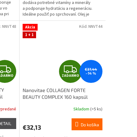
O
O
poruje
dodáva potrebné vitamíny a minerály
u vo
a podporuje hydratáciu a regeneráciu.
a pri
Ideálne použiť po sprchovaní. Olej je
vhodný aj ako vlasový...
:
NNVT48
Kód:
NNVT44
Akcia
1 + 1
Z
Z
€37,44
–14 %
ADARMO
ZADARMO
A
A
TY
Nanovitae COLLAGEN FORTE
D
D
úl
BEAUTY COMPLEX 160 kapsúl
A
A
ypredané
Skladom
(>5 ks)
R
R
DETAIL
Do košíka
€32,13
M
M