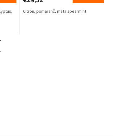
M
M
lyptus,
Citrón, pomaranč, mäta spearmint
O
O