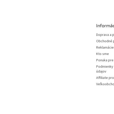
á
p
ä
t
Informác
i
e
Doprava a p
Obchodné 
Reklamácie 
Kto sme
Ponuka pre 
Podmienky 
údajov
Affiliate p
Veľkoobcho