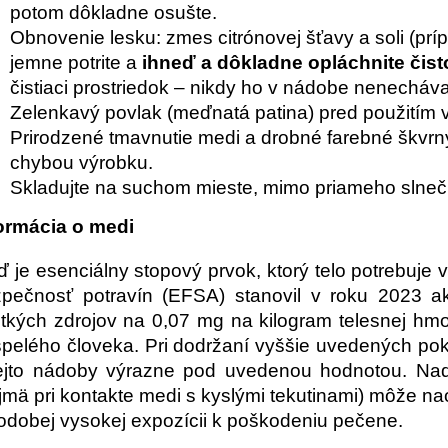
potom dôkladne osušte.
Obnovenie lesku: zmes citrónovej šťavy a soli (prí
jemne potrite a
ihneď a dôkladne opláchnite čis
čistiaci prostriedok – nikdy ho v nádobe nenechávaj
Zelenkavý povlak (meďnatá patina) pred použitím v
Prirodzené tmavnutie medi a drobné farebné škvrny
chybou výrobku.
Skladujte na suchom mieste, mimo priameho slneč
ormácia o medi
 je esenciálny stopový prvok, ktorý telo potrebuj
pečnosť potravín (EFSA) stanovil v roku 2023 a
tkých zdrojov na 0,07 mg na kilogram telesnej hmo
pelého človeka. Pri dodržaní vyššie uvedených pok
ejto nádoby výrazne pod uvedenou hodnotou. Na
jmä pri kontakte medi s kyslými tekutinami) môže nao
odobej vysokej expozícii k poškodeniu pečene.