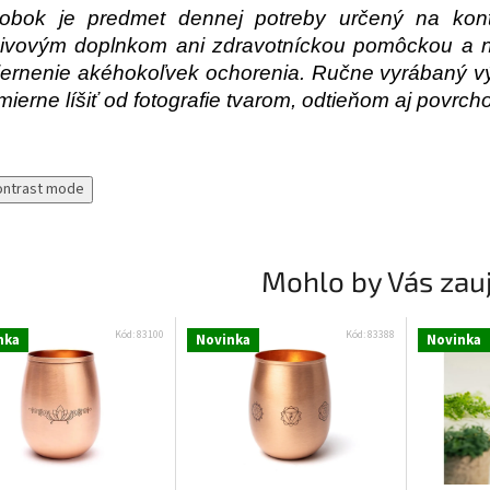
obok je predmet dennej potreby určený na kont
ivovým doplnkom ani zdravotníckou pomôckou a nie
ernenie akéhokoľvek ochorenia. Ručne vyrábaný vý
mierne líšiť od fotografie tvarom, odtieňom aj povrch
ontrast mode
Mohlo by Vás zau
Kód:
83100
Kód:
83388
nka
Novinka
Novinka