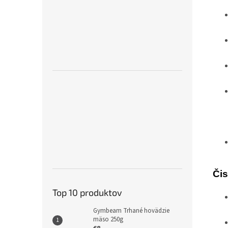
Čis
Top 10 produktov
Gymbeam Trhané hovädzie
mäso 250g