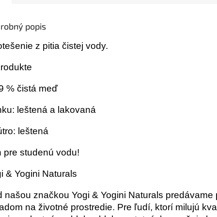
robný popis
otešenie z pitia čistej vody.
rodukte
9 % čistá meď
ku: leštená a lakovaná
tro: leštená
 pre studenú vodu!
i & Yogini Naturals
 našou značkou Yogi & Yogini Naturals predávame p
adom na životné prostredie. Pre ľudí, ktorí milujú kva