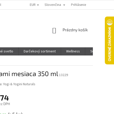
EUR
Slovenčina
TENIE TOVARU
KTO SME
PONUKA PRE INFLUENCEROV
Prihlásenie
PODMI
NÁKUPNÝ
Prázdny košík
KOŠÍK
é svetlo
Darčekový sortiment
Wellness
Super Pet - Pre
zami mesiaca 350 ml
13229
a:
Yogi & Yogini Naturals
,74
ez DPH
ová