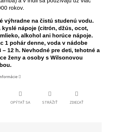
tamba) a v Indii sa používajú už viac
00 rokov.
é výhradne na čistú studenú vodu.
 kyslé nápoje (citrón, džús, ocot,
 mlieko, alkohol ani horúce nápoje.
ac 1 pohár denne, voda v nádobe
 – 12 h. Nevhodné pre deti, tehotné a
ace ženy a osoby s Wilsonovou
bou.
informácie
OPÝTAŤ SA
STRÁŽIŤ
ZDIEĽAŤ