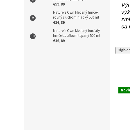
€59,89
Výr
výž
Nature’s Own Medený hrnček
rovný s uchom hladký 500 ml
zmi
€16,89
sa 
Nature’s Own Medený bucľatý
hrnček s uškom tepaný 500 ml
€16,89
High-c
Novi