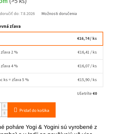
dom
(>5 ks)
oručiť do:
7.8.2026
Možnosti doručenia
vná zľava
€16,74
/ ks
= zľava 2 %
€16,41
/ ks
= zľava 4 %
€16,07
/ ks
ac ks = zľava 5 %
€15,90
/ ks
Ušetríte
€0
Pridať do košíka
 poháre Yogi & Yogini sú vyrobené z