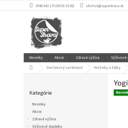
Prejsť
0940 643 179 (09:00-15:00)
obchod@superstrava.sk
na
obsah
Novinky
Akcie
Zdravá výživa
Výživové
Domov
Darčekový sortiment
Hrnčeky a šálky
B
Yogi
o
Preskočiť
č
Kategórie
kategórie
Novin
n
ý
Novinky
p
Akcie
a
Zdravá výživa
n
e
Výživové doplnky