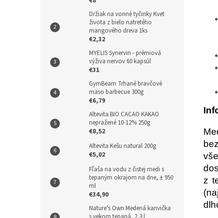
€8
Držiak na vonné tyčinky Kvet
života z bielo natretého
mangového dreva 1ks
€2,32
MYELIS Synervin - prémiová
výživa nervov 60 kapsúl
€31
GymBeam Trhané bravčové
mäso barbecue 300g
€6,79
Inf
Altevita BIO CACAO KAKAO
nepražené 10-12% 250g
Meď
€8,52
bez
Altevita Kešu natural 200g
€5,02
vše
dos
Fľaša na vodu z čistej medi s
tepaným okrajom na dne, ± 950
z t
ml
(na
€34,90
dlh
Nature's Own Medená kanvička
s vekom tepaná, 2,3 l