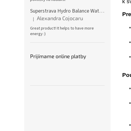
k s
Superstrava Hydro Balance Watermelon electrolytes Box 30 x 4,7g
Pre
Alexandra Cojocaru
|
Hodnotenie produktu je 5 z 5 hviezdičiek.
Great product! It helps to have more
energy :)
Prijímame online platby
Pou