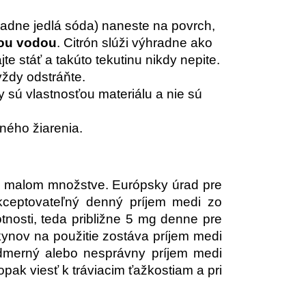
padne jedlá sóda) naneste na povrch,
tou vodou
. Citrón slúži výhradne ako
te stáť a takúto tekutinu nikdy nepite.
ždy odstráňte.
 sú vlastnosťou materiálu a nie sú
ného žiarenia.
e v malom množstve. Európsky úrad pre
kceptovateľný denný príjem medi zo
tnosti, teda približne 5 mg denne pre
ynov na použitie zostáva príjem medi
dmerný alebo nesprávny príjem medi
pak viesť k tráviacim ťažkostiam a pri