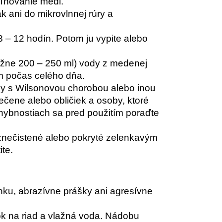
oľňovanie medi.
ák ani do mikrovlnnej rúry a
 – 12 hodín. Potom ju vypite alebo
ižne 200 – 250 ml) vody z medenej
m počas celého dňa.
oby s Wilsonovou chorobou alebo inou
ene alebo obličiek a osoby, ktoré
hybnostiach sa pred použitím poraďte
 znečistené alebo pokryté zelenkavým
ite.
ku, abrazívne prášky ani agresívne
k na riad a vlažná voda. Nádobu