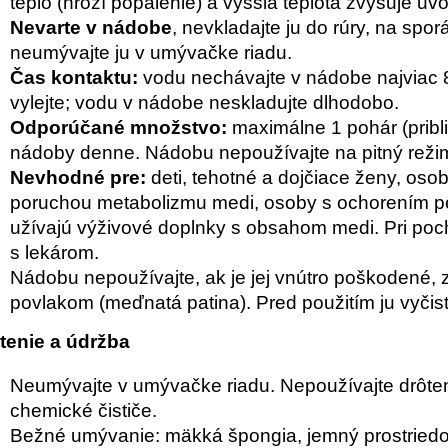
teplo (hrozí popálenie) a vyššia teplota zvyšuje uv
Nevarte v nádobe
, nevkladajte ju do rúry, na spor
neumývajte ju v umývačke riadu.
Čas kontaktu:
vodu nechávajte v nádobe najviac 8
vylejte; vodu v nádobe neskladujte dlhodobo.
Odporúčané množstvo:
maximálne 1 pohár (pribl
nádoby denne. Nádobu nepoužívajte na pitný reži
Nevhodné pre:
deti, tehotné a dojčiace ženy, os
poruchou metabolizmu medi, osoby s ochorením peč
užívajú výživové doplnky s obsahom medi. Pri poc
s lekárom.
Nádobu nepoužívajte, ak je jej vnútro poškodené,
povlakom (meďnatá patina). Pred použitím ju vyčist
tenie a údržba
Neumývajte v umývačke riadu. Nepoužívajte drôten
chemické čističe.
Bežné umývanie: mäkká špongia, jemný prostriedo