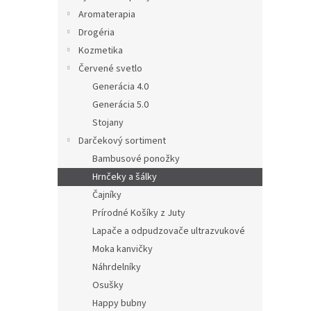
l
Aromaterapia
Drogéria
Kozmetika
Červené svetlo
Generácia 4.0
Generácia 5.0
Stojany
Darčekový sortiment
Bambusové ponožky
Hrnčeky a šálky
Čajníky
Prírodné Košíky z Juty
Lapače a odpudzovače ultrazvukové
Moka kanvičky
Náhrdelníky
Osušky
Happy bubny