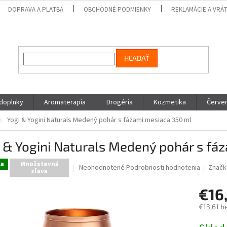
DOPRAVA A PLATBA
OBCHODNÉ PODMIENKY
REKLAMÁCIE A VRÁ
HĽADAŤ
 doplnky
Aromaterapia
Drogéria
Kozmetika
Červen
Yogi & Yogini Naturals Medený pohár s fázami mesiaca 350 ml
 & Yogini Naturals Medený pohár s fá
ka
Množstevná
Priemerné
Neohodnotené
Podrobnosti hodnotenia
Značk
zľava
hodnotenie
produktu
€16
je
0,0
€13,61 b
z
Jednotk
5