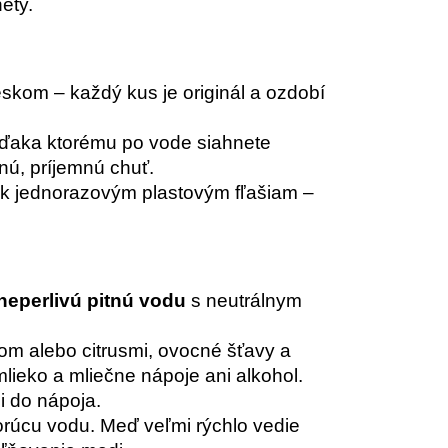
éty.
skom – každý kus je originál a ozdobí
 vďaka ktorému po vode siahnete
nú, príjemnú chuť.
a k jednorazovým plastovým fľašiam –
neperlivú pitnú vodu
s neutrálnym
om alebo citrusmi, ovocné šťavy a
mlieko a mliečne nápoje ani alkohol.
i do nápoja.
orúcu vodu. Meď veľmi rýchlo vedie