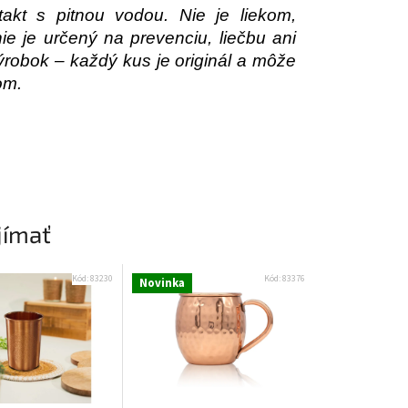
akt s pitnou vodou. Nie je liekom,
 je určený na prevenciu, liečbu ani
robok – každý kus je originál a môže
om.
jímať
Kód:
83230
Kód:
83376
Novinka