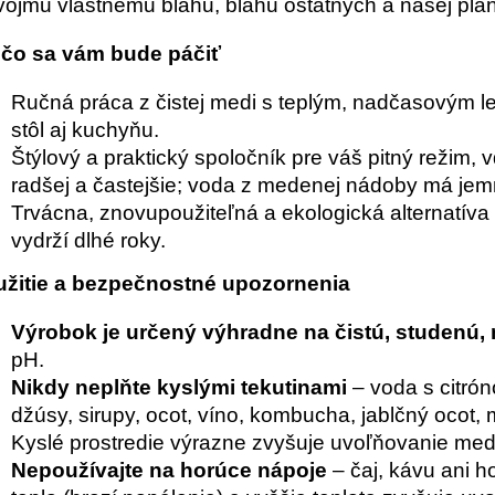
vojmu vlastnému blahu, blahu ostatných a našej plan
čo sa vám bude páčiť
Ručná práca z čistej medi s teplým, nadčasovým le
stôl aj kuchyňu.
Štýlový a praktický spoločník pre váš pitný režim,
radšej a častejšie; voda z medenej nádoby má jem
Trvácna, znovupoužiteľná a ekologická alternatív
vydrží dlhé roky.
žitie a bezpečnostné upozornenia
Výrobok je určený výhradne na čistú, studenú, 
pH.
Nikdy neplňte kyslými tekutinami
– voda s citrón
džúsy, sirupy, ocot, víno, kombucha, jablčný ocot, 
Kyslé prostredie výrazne zvyšuje uvoľňovanie med
Nepoužívajte na horúce nápoje
– čaj, kávu ani h