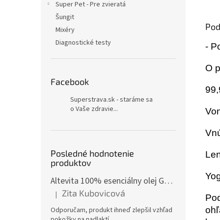
Super Pet - Pre zvieratá
Šungit
Pod
Mixéry
Diagnostické testy
- P
O p
Facebook
99,
Superstrava.sk - staráme sa
o Vaše zdravie...
Von
Vnú
Posledné hodnotenie
Len
produktov
Yog
Altevita 100% esenciálny olej GÁFOR – Olej pozitívnej energie 10ml
Zita Kubovicová
|
Pod
Hodnotenie produktu je 5 z 5 hviezdičiek.
ohľ
Odporučam, produkt ihneď zlepšil vzhľad
pokožky na nadlaktí.