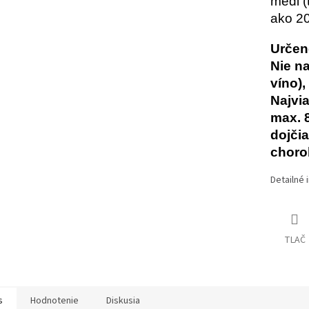
medi (
ako 20
Určen
Nie na
víno),
Najvi
max. 8
dojči
choro
Detailné 
TLAČ
s
Hodnotenie
Diskusia