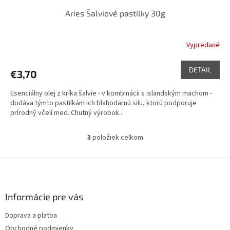
Aries Šalviové pastilky 30g
Vypredané
DETAIL
€3,70
Esenciálny olej z kríka šalvie - v kombinácii s islandským machom -
dodáva týmto pastilkám ich blahodarnú silu, ktorú podporuje
prírodný včelí med. Chutný výrobok...
3
položiek celkom
O
v
l
Z
á
á
d
p
a
ä
Informácie pre vás
c
t
i
Doprava a platba
i
e
Obchodné podmienky
p