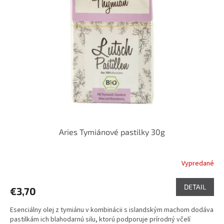
i
p
s
r
p
o
r
d
o
u
d
k
u
t
k
o
t
v
o
v
Aries Tymiánové pastilky 30g
Vypredané
DETAIL
€3,70
Esenciálny olej z tymiánu v kombinácii s islandským machom dodáva
pastilkám ich blahodarnú silu, ktorú podporuje prírodný včelí