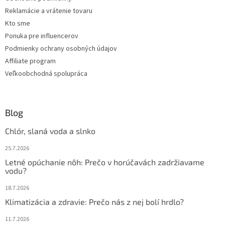
e
r
Reklamácie a vrátenie tovaru
v
Kto sme
k
Ponuka pre influencerov
y
v
Podmienky ochrany osobných údajov
ý
Affiliate program
p
Veľkoobchodná spolupráca
i
s
u
Blog
Chlór, slaná voda a slnko
25.7.2026
Letné opúchanie nôh: Prečo v horúčavách zadržiavame
vodu?
18.7.2026
Klimatizácia a zdravie: Prečo nás z nej bolí hrdlo?
11.7.2026