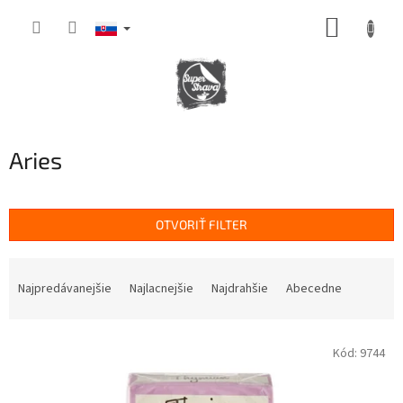
Prejsť
NÁKUP
na
obsah
KOŠÍK
Aries
OTVORIŤ FILTER
R
a
Najpredávanejšie
Najlacnejšie
Najdrahšie
Abecedne
d
e
V
n
Kód:
9744
ý
i
p
e