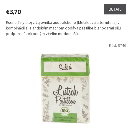
DETAIL
€3,70
Esenciálny olej z čajovníka austrálskeho (Melaleuca alternifolia) v
kombinácii s islandským machom dodáva pastilke blahodarnú silu
podporenú prírodným včelím medom. Sú...
Kód:
9746