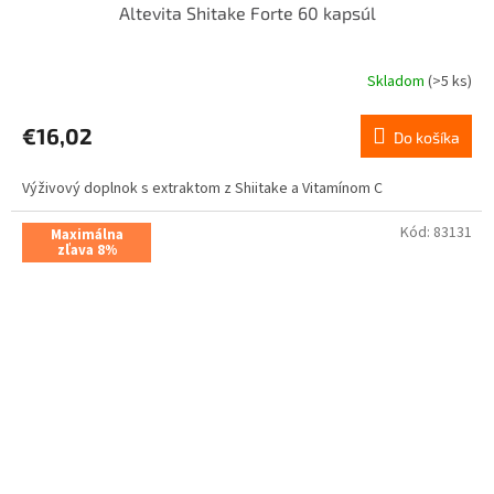
Altevita Shitake Forte 60 kapsúl
Skladom
(>5 ks)
€16,02
Do košíka
Výživový doplnok s extraktom z Shiitake a Vitamínom C
Kód:
83131
Maximálna
zľava 8%