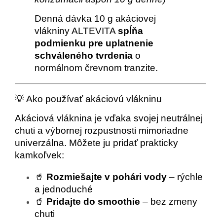
Denná dávka 10 g akáciovej
vlákniny ALTEVITA
spĺňa
podmienku pre uplatnenie
schváleného tvrdenia
o
normálnom črevnom tranzite.
💡 Ako používať akáciovú vlákninu
Akáciová vláknina je vďaka svojej neutrálnej
chuti a výbornej rozpustnosti mimoriadne
univerzálna. Môžete ju pridať prakticky
kamkoľvek:
🥤
Rozmiešajte v pohári vody
– rýchle
a jednoduché
🥤
Pridajte do smoothie
– bez zmeny
chuti