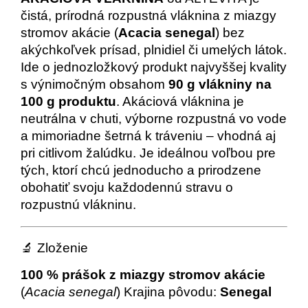
čistá, prírodná rozpustná vláknina z miazgy
stromov akácie (
Acacia senegal
) bez
akýchkoľvek prísad, plnidiel či umelých látok.
Ide o jednozložkový produkt najvyššej kvality
s výnimočným obsahom
90 g vlákniny na
100 g produktu
. Akáciová vláknina je
neutrálna v chuti, výborne rozpustná vo vode
a mimoriadne šetrná k tráveniu – vhodná aj
pri citlivom žalúdku. Je ideálnou voľbou pre
tých, ktorí chcú jednoducho a prirodzene
obohatiť svoju každodennú stravu o
rozpustnú vlákninu.
🔬 Zloženie
100 % prášok z miazgy stromov akácie
(
Acacia senegal
) Krajina pôvodu:
Senegal