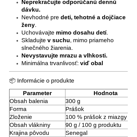
Neprekračujte odporúčanú dennú
dávku.
Nevhodné pre
deti, tehotné a dojčiace
ženy
.
Uchovávajte
mimo dosahu detí
.
Skladujte
v suchu
, mimo priameho
slnečného žiarenia.
Nevystavujte mrazu a vlhkosti.
Minimálna trvanlivosť:
viď obal
📦 Informácie o produkte
Parameter
Hodnota
Obsah balenia
300 g
Forma
Prášok
Zloženie
100 % prášok z miazgy ak
Obsah vlákniny
90 g / 100 g produktu
Krajina pôvodu
Senegal