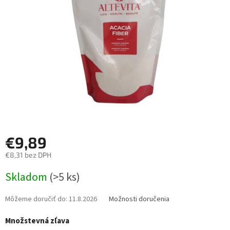
hviezdičiek.
€9,89
€8,31 bez DPH
Jednotková
Skladom
(>5 ks)
cena:
Môžeme doručiť do:
11.8.2026
Možnosti doručenia
Množstevná zľava