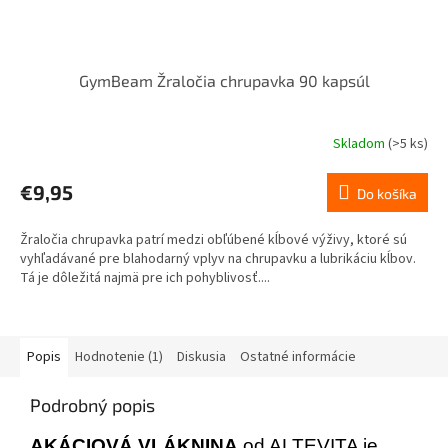
GymBeam Žraločia chrupavka 90 kapsúl
Skladom
(>5 ks)
€9,95
Do košíka
Žraločia chrupavka patrí medzi obľúbené kĺbové výživy, ktoré sú
vyhľadávané pre blahodarný vplyv na chrupavku a lubrikáciu kĺbov.
Tá je dôležitá najmä pre ich pohyblivosť....
Popis
Hodnotenie (1)
Diskusia
Ostatné informácie
Podrobný popis
AKÁCIOVÁ VLÁKNINA
od ALTEVITA je