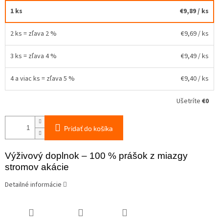
1 ks
€9,89
/ ks
2 ks = zľava 2 %
€9,69
/ ks
3 ks = zľava 4 %
€9,49
/ ks
4 a viac ks = zľava 5 %
€9,40
/ ks
Ušetríte
€0
Pridať do košíka
Výživový doplnok – 100 % prášok z miazgy
stromov akácie
Detailné informácie