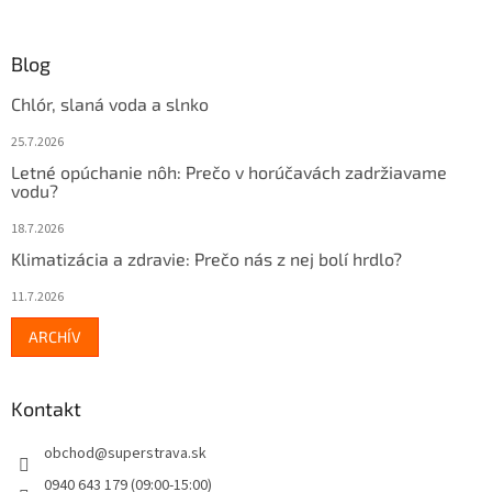
Blog
Chlór, slaná voda a slnko
25.7.2026
Letné opúchanie nôh: Prečo v horúčavách zadržiavame
vodu?
18.7.2026
Klimatizácia a zdravie: Prečo nás z nej bolí hrdlo?
11.7.2026
ARCHÍV
Kontakt
obchod
@
superstrava.sk
0940 643 179 (09:00-15:00)