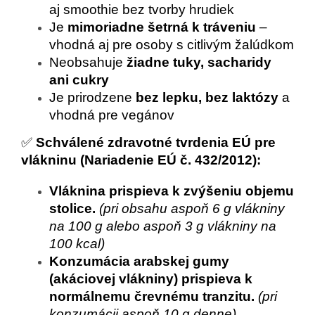
aj smoothie bez tvorby hrudiek
Je
mimoriadne šetrná k tráveniu
–
vhodná aj pre osoby s citlivým žalúdkom
Neobsahuje
žiadne tuky, sacharidy
ani cukry
Je prirodzene
bez lepku, bez laktózy
a
vhodná pre vegánov
✅
Schválené zdravotné tvrdenia EÚ pre
vlákninu (Nariadenie EÚ č. 432/2012):
Vláknina prispieva k zvýšeniu objemu
stolice.
(pri obsahu aspoň 6 g vlákniny
na 100 g alebo aspoň 3 g vlákniny na
100 kcal)
Konzumácia arabskej gumy
(akáciovej vlákniny) prispieva k
normálnemu črevnému tranzitu.
(pri
konzumácii aspoň 10 g denne)