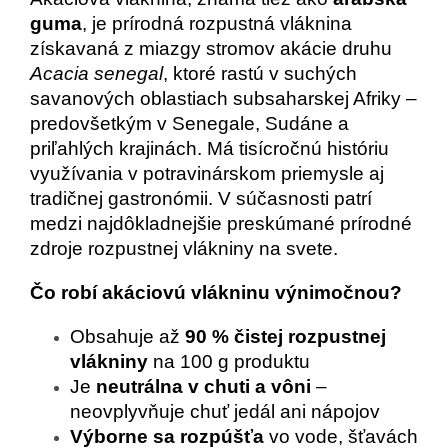
guma
, je prírodná rozpustná vláknina
získavaná z miazgy stromov akácie druhu
Acacia senegal
, ktoré rastú v suchých
savanových oblastiach subsaharskej Afriky –
predovšetkým v Senegale, Sudáne a
priľahlých krajinách. Má tisícročnú históriu
využívania v potravinárskom priemysle aj
tradičnej gastronómii. V súčasnosti patrí
medzi najdôkladnejšie preskúmané prírodné
zdroje rozpustnej vlákniny na svete.
Čo robí akáciovú vlákninu výnimočnou?
Obsahuje až
90 % čistej rozpustnej
vlákniny
na 100 g produktu
Je
neutrálna v chuti a vôni
–
neovplyvňuje chuť jedál ani nápojov
Výborne sa rozpúšťa
vo vode, šťavách