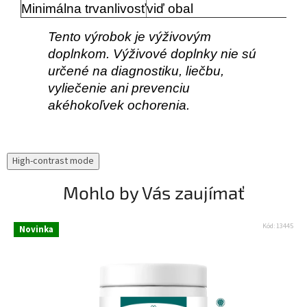
Minimálna trvanlivosť
viď obal
Tento výrobok je výživovým
doplnkom. Výživové doplnky nie sú
určené na diagnostiku, liečbu,
vyliečenie ani prevenciu
akéhokoľvek ochorenia.
High-contrast mode
Mohlo by Vás zaujímať
Kód:
13445
Novinka