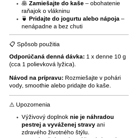
🥞
Zamiešajte do kaše
– obohatenie
raňajok o vlákninu
🍵
Pridajte do jogurtu alebo nápoja
–
nenápadne a bez chuti
📋 Spôsob použitia
Odporúčaná denná dávka:
1 x denne 10 g
(cca 1 polievková lyžica).
Návod na prípravu:
Rozmiešajte v pohári
vody, smoothie alebo pridajte do kaše.
⚠️ Upozornenia
Výživový doplnok
nie je náhradou
pestrej a vyváženej stravy
ani
zdravého životného štýlu.