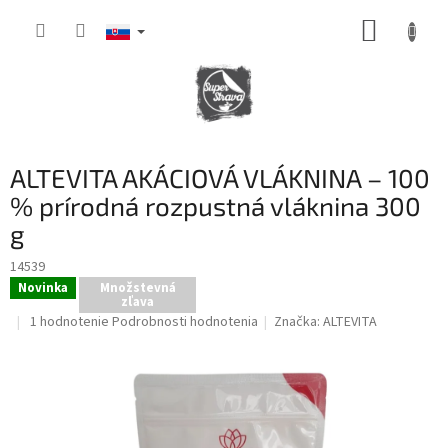
Prejsť
NÁKUP
na
obsah
KOŠÍK
ALTEVITA AKÁCIOVÁ VLÁKNINA – 100
% prírodná rozpustná vláknina 300
g
14539
Novinka
Množstevná
zľava
Priemerné
1 hodnotenie
Podrobnosti hodnotenia
Značka:
ALTEVITA
hodnotenie
produktu
je
5,0
z
5