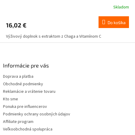
Skladom
Do košíka
16,02 €
Výživový doplnok s extraktom z Chaga a Vitamínom C
Z
á
p
ä
Informácie pre vás
t
Doprava a platba
i
Obchodné podmienky
e
Reklamácie a vrátenie tovaru
Kto sme
Ponuka pre influencerov
Podmienky ochrany osobných údajov
Affiliate program
Veľkoobchodná spolupráca