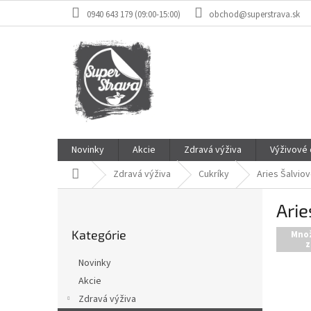
Prejsť
0940 643 179 (09:00-15:00)
obchod@superstrava.sk
na
obsah
Novinky
Akcie
Zdravá výživa
Výživové
Domov
Zdravá výživa
Cukríky
Aries Šalviov
B
Arie
o
Preskočiť
č
Kategórie
kategórie
Mno
n
z
ý
Novinky
p
Akcie
a
Zdravá výživa
n