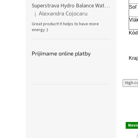
Superstrava Hydro Balance Watermelon electrolytes Box 30 x 4,7g
Soľ
Alexandra Cojocaru
|
Hodnotenie produktu je 5 z 5 hviezdičiek.
Vlá
Great product! It helps to have more
energy :)
Kód
Prijímame online platby
Kra
High-c
Novi