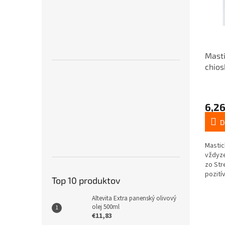
Masti
chios
6,26
D
Mastich
vždyze
zo Str
pozití
Top 10 produktov
cenená
grécky
Altevita Extra panenský olivový
ostrov
olej 500ml
mastic
€11,83
populá