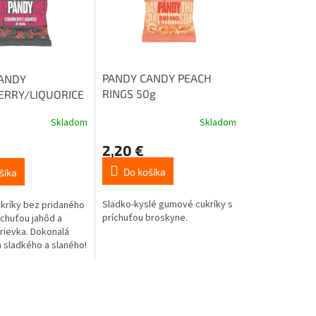
PANDY CANDY PEACH
ANDY
RINGS 50g
RRY/LIQUORICE
Skladom
Skladom
2,20 €
Do košíka
šíka
Sladko-kyslé gumové cukríky s
ríky bez pridaného
príchuťou broskyne.
íchuťou jahôd a
rievka. Dokonalá
 sladkého a slaného!