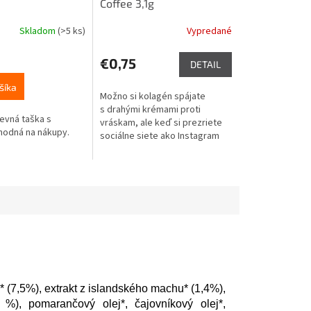
Coffee 3,1g
Skladom
(>5 ks)
Vypredané
Priemerné
hodnotenie
produktu
€0,75
DETAIL
je
5,0
šíka
Možno si kolagén spájate
z
s drahými krémami proti
5
evná taška s
vráskam, ale keď si prezriete
hviezdičiek.
hodná na nákupy.
sociálne siete ako Instagram
alebo Youtube, dozviete sa, že
nejedna fitness blogerka
obľubuje...
d* (7,5%), extrakt z islandského machu* (1,4%),
1 %), pomarančový olej*, čajovníkový olej*,