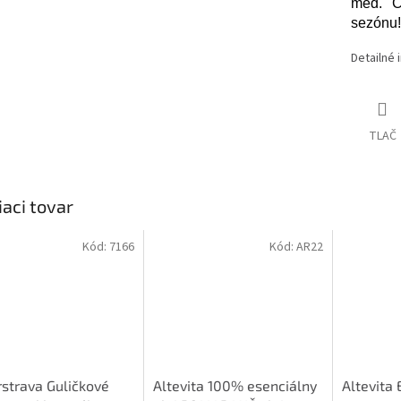
med. C
sezónu!
Detailné 
TLAČ
iaci tovar
Kód:
7166
Kód:
AR22
strava Guličkové
Altevita 100% esenciálny
Altevita 