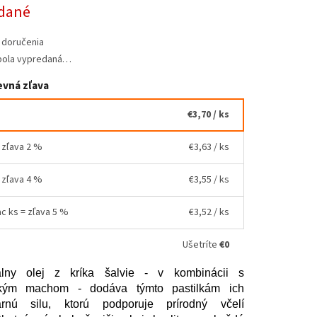
ová
dané
 doručenia
bola vypredaná…
vná zľava
€3,70
/ ks
= zľava 2 %
€3,63
/ ks
= zľava 4 %
€3,55
/ ks
ac ks = zľava 5 %
€3,52
/ ks
Ušetríte
€0
álny olej z kríka šalvie - v kombinácii s
ským machom - dodáva týmto pastilkám ich
arnú silu, ktorú podporuje prírodný včelí