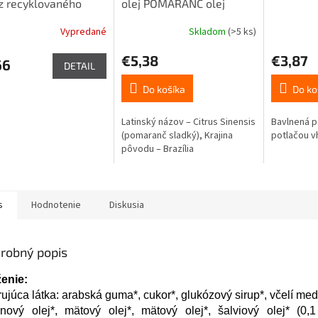
z recyklovaného
olej POMARANČ olej
ra 1ks
optimizmu 10ml
Vypredané
Skladom
(>5 ks)
Priemerné
hodnotenie
€5,38
€3,87
produktu
66
DETAIL
je
5,0
Do košíka
Do ko
z
5
Latinský názov – Citrus Sinensis
Bavlnená p
hviezdičiek.
(pomaranč sladký), Krajina
potlačou v
pôvodu – Brazília
s
Hodnotenie
Diskusia
robný popis
ženie:
rujúca látka: arabská guma*, cukor*, glukózový sirup*, včelí me
rónový olej*, mätový olej*, mätový olej*, šalviový olej* (0,