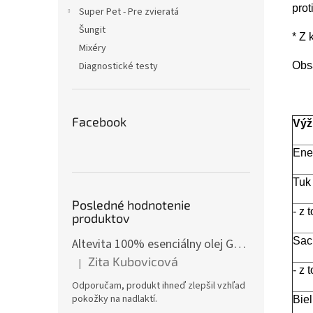
prot
Super Pet - Pre zvieratá
Šungit
* Z 
Mixéry
Obs
Diagnostické testy
Facebook
Výž
Ene
Tuk
Posledné hodnotenie
- z 
produktov
Sac
Altevita 100% esenciálny olej GÁFOR – Olej pozitívnej energie 10ml
Zita Kubovicová
|
Hodnotenie produktu je 5 z 5 hviezdičiek.
- z 
Odporučam, produkt ihneď zlepšil vzhľad
pokožky na nadlaktí.
Bie