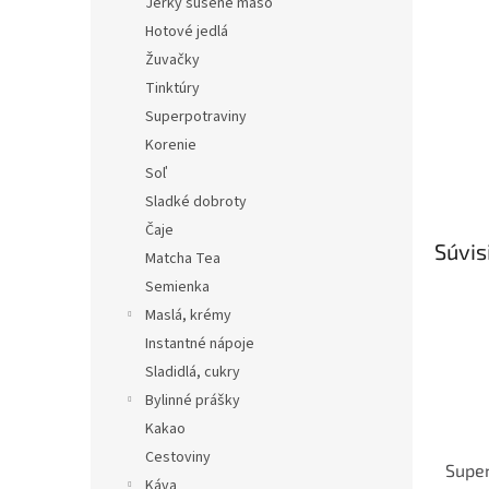
Jerky sušené mäso
Hotové jedlá
Žuvačky
Tinktúry
Superpotraviny
Korenie
Soľ
Sladké dobroty
Čaje
Súvis
Matcha Tea
Semienka
Maslá, krémy
Instantné nápoje
Sladidlá, cukry
Bylinné prášky
Kakao
Cestoviny
Super
Káva