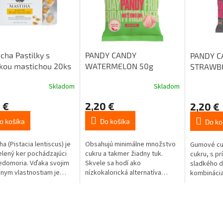
cha Pastilky s
PANDY CANDY
PANDY C
kou mastichou 20ks
WATERMELON 50g
STRAWBE
50g
Skladom
Skladom
 €
2,20 €
2,20 €
o košíka
Do košíka
Do ko
a (Pistacia lentiscus) je
Obsahujú minimálne množstvo
Gumové cuk
lený ker pochádzajúci
cukru a takmer žiadny tuk.
cukru, s pr
edomoria. Vďaka svojim
Skvele sa hodí ako
sladkého d
vnym vlastnostiam je
nízkokalorická alternatíva
kombinácia
 už od staroveku. Na
štandardných želatínových
ch ostrovoch, najmä na
cukríkov.
e Chios, je pestovanie
hy dodnes veľmi
rne.