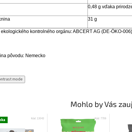
0,48 g vďaka prirod
knina
31 g
 ekologického kontrolného orgánu: ABCERT AG (DE-ÖKO-006
jina pôvodu: Nemecko
ontrast mode
Mohlo by Vás zau
Kód:
13043
Kód:
7709
nka