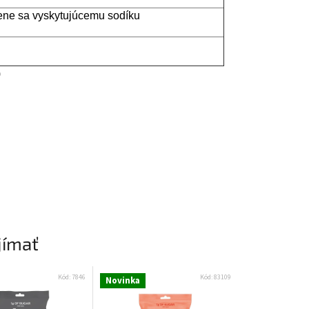
zene sa vyskytujúcemu sodíku
)
jímať
Kód:
7846
Kód:
83109
Novinka