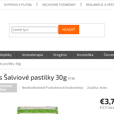
DOPRAVA A PLATBA
OBCHODNÉ PODMIENKY
REKLAMÁCIE A VRÁ
HĽADAŤ
 doplnky
Aromaterapia
Drogéria
Kozmetika
Červen
é pastilky 30g
s Šalviové pastilky 30g
9746
žstevná
Priemerné
Neohodnotené
Podrobnosti hodnotenia
Značka:
Aries
ľava
hodnotenie
produktu
€3,
je
0,0
€3,11 be
z