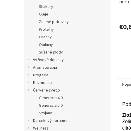
pero 
Shakery
papie
Oleje
Zelené potraviny
€0,
Proteíny
Orechy
Obilniny
Sušené plody
Výživové doplnky
Aromaterapia
Drogéria
Kozmetika
Popi
Červené svetlo
Generácia 4.0
Pod
Generácia 5.0
Stojany
Zlo
Darčekový sortiment
Želí
cit
Wellness