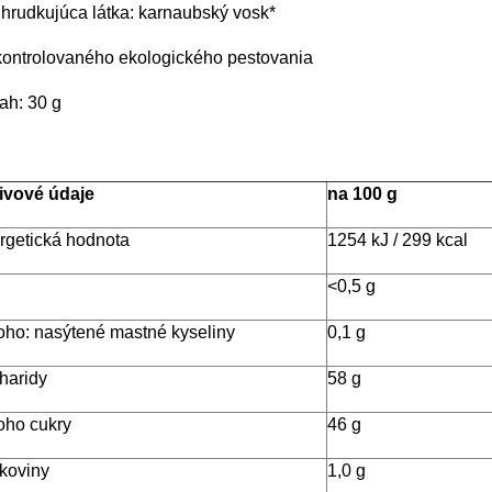
ihrudkujúca látka: karnaubský vosk*
kontrolovaného ekologického pestovania
ah: 30 g
ivové údaje
na 100 g
rgetická hodnota
1254 kJ / 299 kcal
<0,5 g
toho: nasýtené mastné kyseliny
0,1 g
haridy
58 g
toho cukry
46 g
lkoviny
1,0 g