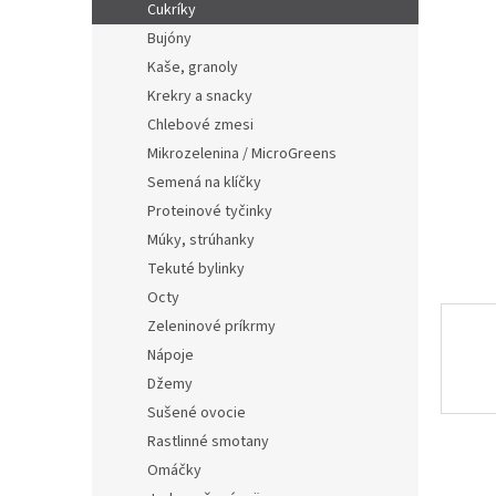
e
Cukríky
l
Bujóny
Kaše, granoly
Krekry a snacky
Chlebové zmesi
Mikrozelenina / MicroGreens
Semená na klíčky
Proteinové tyčinky
Múky, strúhanky
Tekuté bylinky
Octy
Zeleninové príkrmy
Nápoje
Džemy
Sušené ovocie
Rastlinné smotany
Omáčky