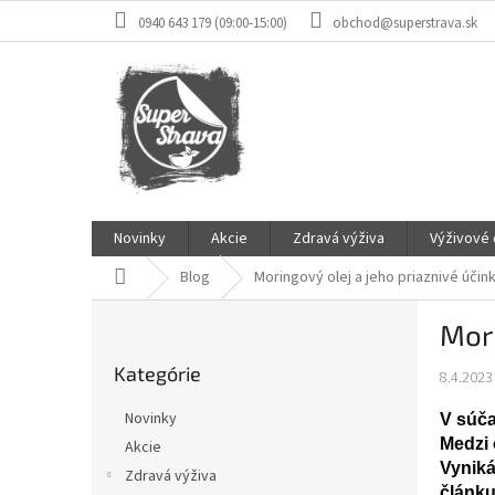
Prejsť
0940 643 179 (09:00-15:00)
obchod@superstrava.sk
na
obsah
Novinky
Akcie
Zdravá výživa
Výživové
Domov
Blog
Moringový olej a jeho priaznivé účin
B
Mori
o
Preskočiť
č
Kategórie
kategórie
8.4.2023
n
ý
Novinky
V súča
p
Medzi 
Akcie
a
Vyniká
Zdravá výživa
n
článku