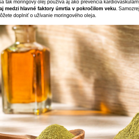
sa tak moringový olej používa aj ako prevencia kardiovaskulárn
 aj medzi hlavné faktory úmrtia v pokročilom veku
. Samozrej
ôžete doplniť o užívanie moringového oleja.