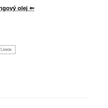
ngový olej ⇐
 ČLÁNOK