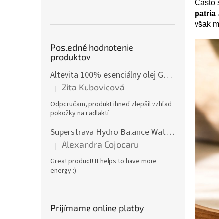
Často 
patria
však m
Posledné hodnotenie
produktov
Altevita 100% esenciálny olej GÁFOR – Olej pozitívnej energie 10ml
Zita Kubovicová
|
Hodnotenie produktu je 5 z 5 hviezdičiek.
Odporučam, produkt ihneď zlepšil vzhľad
pokožky na nadlaktí.
Superstrava Hydro Balance Watermelon electrolytes Box 30 x 4,7g
Alexandra Cojocaru
|
Hodnotenie produktu je 5 z 5 hviezdičiek.
Great product! It helps to have more
energy :)
Prijímame online platby