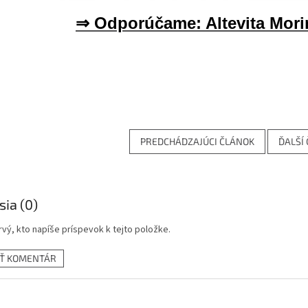
⇒ Odporúčame: Altevita Mori
PREDCHÁDZAJÚCI ČLÁNOK
ĎALŠÍ
sia (0)
vý, kto napíše príspevok k tejto položke.
AŤ KOMENTÁR