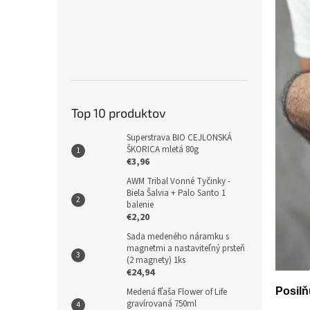
Top 10 produktov
Superstrava BIO CEJLONSKÁ
ŠKORICA mletá 80g
€3,96
AWM Tribal Vonné Tyčinky -
Biela Šalvia + Palo Santo 1
balenie
€2,20
Sada medeného náramku s
magnetmi a nastaviteľný prsteň
(2 magnety) 1ks
€24,94
Posilň
Medená fľaša Flower of Life
gravírovaná 750ml