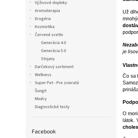
e
Výživové doplnky
l
Aromaterapia
Už dlh
Drogéria
mnohýc
dostá
Kozmetika
podpori
Červené svetlo
Generácia 4.0
Nezab
Generácia 5.0
je liso
Stojany
Vlastn
Darčekový sortiment
Wellness
Čo sa t
Super Pet - Pre zvieratá
Samozr
prináša
Šungit
Mixéry
Podpor
Diagnostické testy
O mori
látok.
choles
Facebook