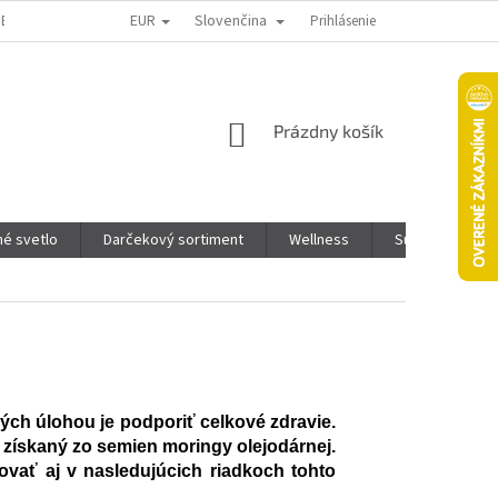
EUR
Slovenčina
TENIE TOVARU
KTO SME
PONUKA PRE INFLUENCEROV
Prihlásenie
PODMI
NÁKUPNÝ
Prázdny košík
KOŠÍK
é svetlo
Darčekový sortiment
Wellness
Super Pet - Pre
rých úlohou je podporiť celkové zdravie.
e získaný zo semien moringy olejodárnej.
vať aj v nasledujúcich riadkoch tohto