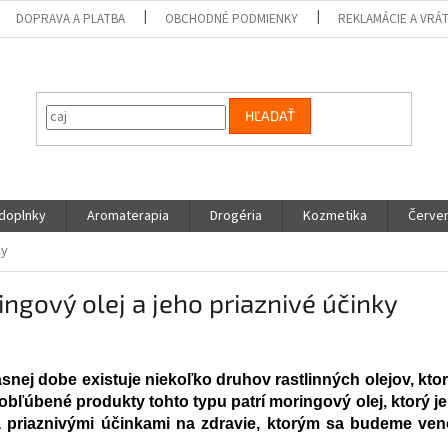
DOPRAVA A PLATBA
OBCHODNÉ PODMIENKY
REKLAMÁCIE A VRÁ
HĽADAŤ
 doplnky
Aromaterapia
Drogéria
Kozmetika
Červen
ky
ngový olej a jeho priaznivé účinky
snej dobe existuje niekoľko druhov rastlinných olejov, kto
obľúbené produkty tohto typu patrí moringový olej, ktorý j
 priaznivými účinkami na zdravie, ktorým sa budeme veno
.