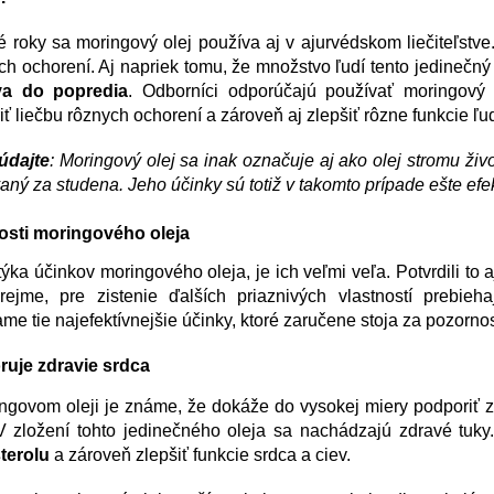
é roky sa moringový olej používa aj v ajurvédskom liečiteľstv
h ochorení. Aj napriek tomu, že množstvo ľudí tento jedinečný 
va do popredia
. Odborníci odporúčajú používať moringový 
ť liečbu rôznych ochorení a zároveň aj zlepšiť rôzne funkcie ľu
údajte
: Moringový olej sa inak označuje aj ako olej stromu život
vaný za studena. Jeho účinky sú totiž v takomto prípade ešte efek
osti moringového oleja
ýka účinkov moringového oleja, je ich veľmi veľa. Potvrdili to
ejme, pre zistenie ďalších priaznivých vlastností prebi
me tie najefektívnejšie účinky, ktoré zaručene stoja za pozorno
uje zdravie srdca
ngovom oleji je známe, že dokáže do vysokej miery podporiť 
 V zložení tohto jedinečného oleja sa nachádzajú zdravé tuky
terolu
a zároveň zlepšiť funkcie srdca a ciev.