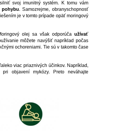
silniť svoj imunitný systém. K tomu vám
k pohybu
. Samozrejme, obranyschopnosť
iešením je v tomto prípade opäť moringový
 Moringový olej sa však odporúča
užívať
používanie môžete navýšiť napríklad počas
ekčnými ochoreniami. Tie sú v takomto čase
aleko viac priaznivých účinkov. Napríklad,
 pri objavení mykózy. Preto neváhajte