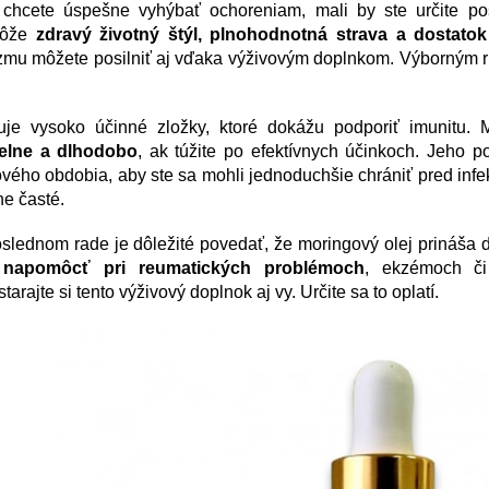
chcete úspešne vyhýbať ochoreniam, mali by ste určite po
môže
zdravý životný štýl, plnohodnotná strava a dostato
zmu môžete posilniť aj vďaka výživovým doplnkom. Výborným r
je vysoko účinné zložky, ktoré dokážu podporiť imunitu.
delne a dlhodobo
, ak túžite po efektívnych účinkoch. Jeho 
ového obdobia, aby ste sa mohli jednoduchšie chrániť pred inf
e časté.
slednom rade je dôležité povedať, že moringový olej prináša ď
napomôcť pri reumatických problémoch
, ekzémoch či
tarajte si tento výživový doplnok aj vy. Určite sa to oplatí.