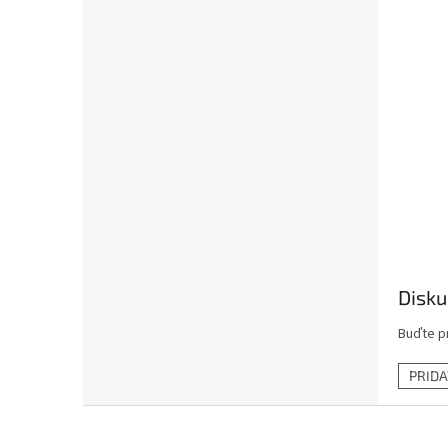
Disku
Buďte pr
PRID
Z
á