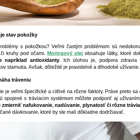
je stav pokožky
roblémy s pokožkou? Veľmi častým problémom sú nedokonalos
 či kruhy pod očami.
Moringový olej
obsahuje látky, ktoré do
e napríklad antioxidanty
. Ich úlohou je, podpora zdravia
ov starnutia. Avšak, dôležité je pravidelné a dlhodobé užívanie
áha tráveniu
e je veľmi špecifické a citlivé na rôzne faktory. Práve preto sa
sú spojené s tráviacim systémom môžete podporiť aj užívaním
e zmierniť nafukovanie, nadúvanie, plynatosť či rôzne trávi
čané dávkovanie, ktoré by ste mali dôkladne dodržiavať.