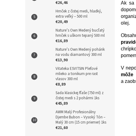
€26,46
Ak sa 
dopo
Hrnček z čistej medi, hladký,
extra veľký – 500 ml
organi
€20,49
olej.
Nature’s Own Medený bucľatý
hrnček s uškom tepaný 500 ml
Obsahu
€16,89
pravi
chrípk
Nature’s Own Medený pohárik
na vodu diamantový 300 ml
pomern
€13,90
V nepo
Vitateka ESVITSIN Pleťové
mlieko a tonikum pre rast
môže 
vlasov 300 ml
a zaobs
€8,89
Sada klasickej fľaše (750 ml) z
čistej medi s 2 pohármi 1ks
€45,89
AWM Malý Profesionálny
Djembe Bubon – Vysoký Tón –
Malý 30 cm (15 cm priemer) 1ks
€21,60