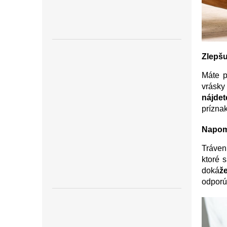
Zlepšu
Máte p
vrásky
nájdet
príznak
Napom
Tráveni
ktoré 
doká
ž
odporú