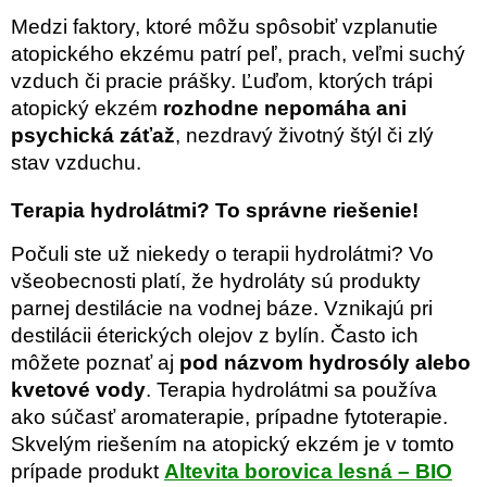
Medzi faktory, ktoré môžu spôsobiť vzplanutie
atopického ekzému patrí peľ, prach, veľmi suchý
vzduch či pracie prášky. Ľuďom, ktorých trápi
atopický ekzém
rozhodne nepomáha ani
psychická záťaž
, nezdravý životný štýl či zlý
stav vzduchu.
Terapia hydrolátmi? To správne riešenie!
Počuli ste už niekedy o terapii hydrolátmi? Vo
všeobecnosti platí, že hydroláty sú produkty
parnej destilácie na vodnej báze. Vznikajú pri
destilácii éterických olejov z bylín. Často ich
môžete poznať aj
pod názvom hydrosóly alebo
kvetové vody
. Terapia hydrolátmi sa používa
ako súčasť aromaterapie, prípadne fytoterapie.
Skvelým riešením na atopický ekzém je v tomto
prípade produkt
Altevita borovica lesná – BIO