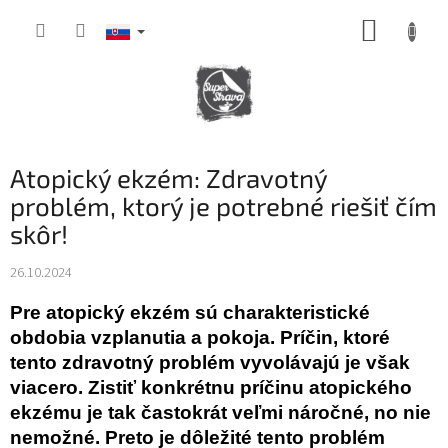
Prejsť
NÁKUP
na
obsah
KOŠÍK
Atopický ekzém: Zdravotný
problém, ktorý je potrebné riešiť čím
skôr!
26.10.2024
Pre atopický ekzém sú charakteristické
obdobia vzplanutia a pokoja. Príčin, ktoré
tento zdravotný problém vyvolávajú je však
viacero. Zistiť konkrétnu príčinu atopického
ekzému je tak častokrát veľmi náročné, no nie
nemožné. Preto je dôležité tento problém