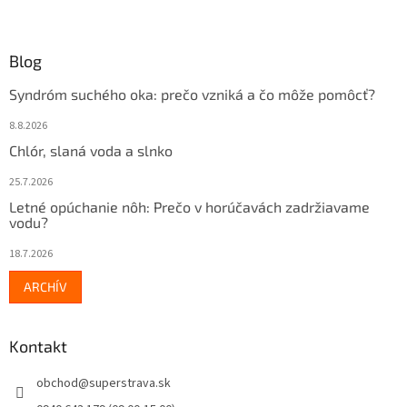
Blog
Syndróm suchého oka: prečo vzniká a čo môže pomôcť?
8.8.2026
Chlór, slaná voda a slnko
25.7.2026
Letné opúchanie nôh: Prečo v horúčavách zadržiavame
vodu?
18.7.2026
ARCHÍV
Kontakt
obchod
@
superstrava.sk