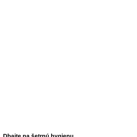
Dbajte na šetrnú hygienu