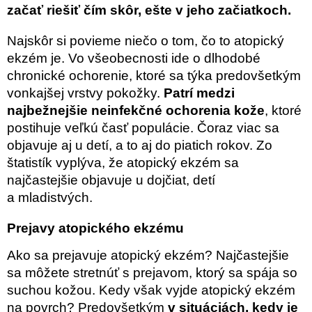
začať riešiť čím skôr, ešte v jeho začiatkoch.
Najskôr si povieme niečo o tom, čo to atopický
ekzém je. Vo všeobecnosti ide o dlhodobé
chronické ochorenie, ktoré sa týka predovšetkým
vonkajšej vrstvy pokožky.
Patrí medzi
najbežnejšie neinfekčné ochorenia kože
, ktoré
postihuje veľkú časť populácie. Čoraz viac sa
objavuje aj u detí, a to aj do piatich rokov. Zo
štatistík vyplýva, že atopický ekzém sa
najčastejšie objavuje u dojčiat, detí
a mladistvých.
Prejavy atopického ekzému
Ako sa prejavuje atopický ekzém? Najčastejšie
sa môžete stretnúť s prejavom, ktorý sa spája so
suchou kožou. Kedy však vyjde atopický ekzém
na povrch? Predovšetkým
v situáciách, kedy je