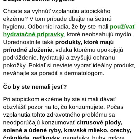
Chcete sa vyhnúť vzplanutiu atopického
ekzému? V tom prípade dbajte na šetrnú
hygienu. Odborníci radia, že by ste mali
používať
hydratačné prípravky
, ktoré neobsahujú mydlo.
Uprednostnite také
produkty, ktoré majú
prírodné zloženie
, vďaka ktorému upokojujú
podráždenie, hydratujú a zvyšujú ochranu
pokožky. Pokiaľ si neviete vybrať ideálny produkt,
neváhajte sa poradiť s dermatológom.
Čo by ste nemali jesť?
Pri atopickom ekzéme by ste si mali dávať
obzvlášť pozor na to, čo konzumujete. Počas
vzplanutia tohto zdravotného problému sa
neodporúčajú konzumovať
citrusové plody,
solené a údené ryby, kravské mlieko, orechy,
čokoláda, reďkovky
, paradajky, huby, mrkva,