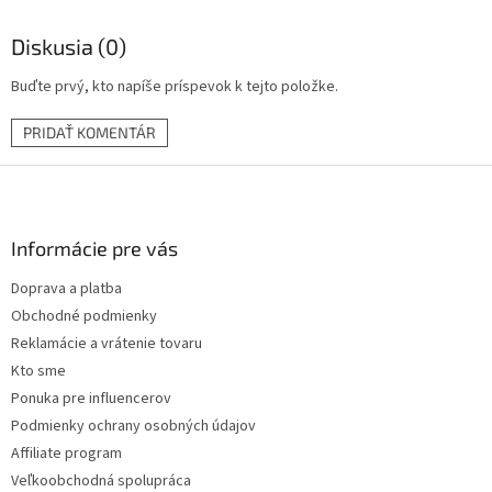
Diskusia (0)
Buďte prvý, kto napíše príspevok k tejto položke.
PRIDAŤ KOMENTÁR
Z
á
p
ä
Informácie pre vás
t
Doprava a platba
i
Obchodné podmienky
e
Reklamácie a vrátenie tovaru
Kto sme
Ponuka pre influencerov
Podmienky ochrany osobných údajov
Affiliate program
Veľkoobchodná spolupráca