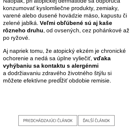
Naopak, pri atopickej dermatitíde sa odporúča
konzumovať kyslomliečne produkty, zemiaky,
varené alebo dusené hovädzie mäso, kapustu či
zelené jablká.
Veľmi obľúbené sú aj kaše
rôzneho druhu
, od ovsených, cez pohánkové až
po ryžové.
Aj napriek tomu, že atopický ekzém je chronické
ochorenie a nedá sa úplne vyliečiť,
vďaka
vyhýbaniu sa kontaktu s alergénmi
a dodržiavaniu zdravého životného štýlu si
môžete efektívne predĺžiť obdobie remisie.
PREDCHÁDZAJÚCI ČLÁNOK
ĎALŠÍ ČLÁNOK