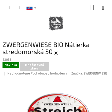
Prejsť
NÁKUP
na
obsah
KOŠÍK
ZWERGENWIESE BIO Nátierka
stredomorská 50 g
83083
Novinka
Množstevná
zľava
Priemerné
Neohodnotené
Podrobnosti hodnotenia
Značka:
ZWERGENWIESE
hodnotenie
produktu
je
0,0
z
5
hviezdičiek.