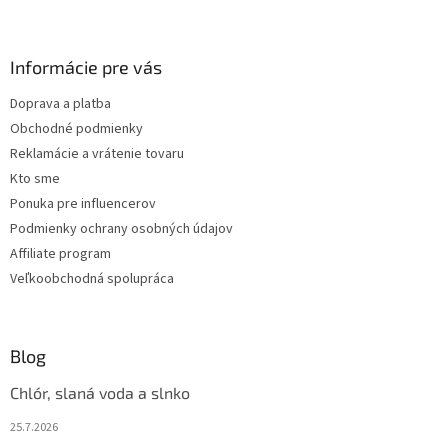
Z
á
p
ä
Informácie pre vás
t
Doprava a platba
i
Obchodné podmienky
e
Reklamácie a vrátenie tovaru
Kto sme
Ponuka pre influencerov
Podmienky ochrany osobných údajov
Affiliate program
Veľkoobchodná spolupráca
Blog
Chlór, slaná voda a slnko
25.7.2026