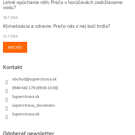
Letné opúchanie nôh: Prečo v horúčavách zadržiavame
vodu?
18.7.2026
Klimatizácia a zdravie: Prečo nás z nej bolí hrdlo?
11.7.2026
ARCHÍV
Kontakt
obchod
@
superstrava.sk
0940 643 179 (09:00-15:00)
Superstrava.sk
superstrava_slovensko
Superstrava.sk
Odoberať newsletter