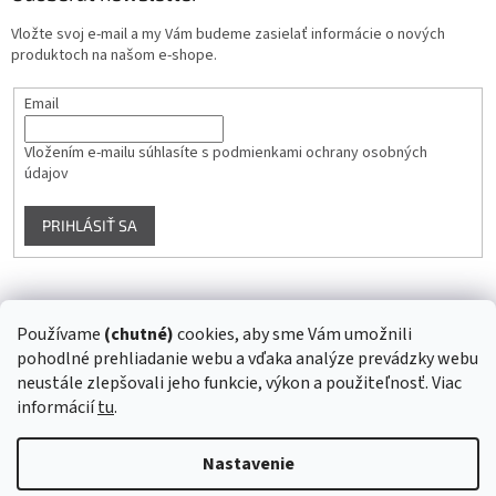
Vložte svoj e-mail a my Vám budeme zasielať informácie o nových
produktoch na našom e-shope.
Email
Vložením e-mailu súhlasíte s
podmienkami ochrany osobných
údajov
PRIHLÁSIŤ SA
Instagram
Používame
(chutné)
cookies, aby sme Vám umožnili
pohodlné prehliadanie webu a vďaka analýze prevádzky webu
Sledovať na Instagrame
neustále zlepšovali jeho funkcie, výkon a použiteľnosť. Viac
informácií
tu
.
Vytvoril Shoptet
Nastavenie