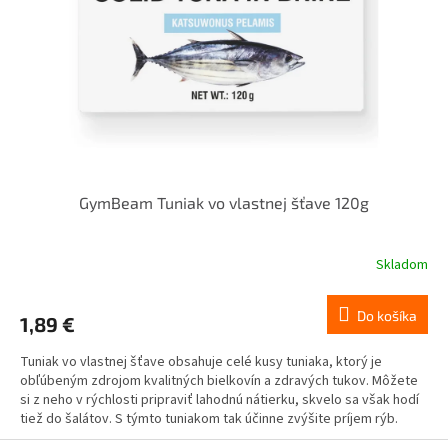
GymBeam Tuniak vo vlastnej šťave 120g
Skladom
Do košíka
1,89 €
Tuniak vo vlastnej šťave obsahuje celé kusy tuniaka, ktorý je
obľúbeným zdrojom kvalitných bielkovín a zdravých tukov. Môžete
si z neho v rýchlosti pripraviť lahodnú nátierku, skvelo sa však hodí
tiež do šalátov. S týmto tuniakom tak účinne zvýšite príjem rýb.