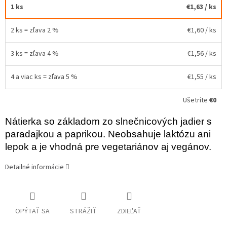
1 ks
€1,63
/ ks
2 ks = zľava 2 %
€1,60
/ ks
3 ks = zľava 4 %
€1,56
/ ks
4 a viac ks = zľava 5 %
€1,55
/ ks
Ušetríte
€0
Nátierka so základom zo slnečnicových jadier s
paradajkou a paprikou. Neobsahuje laktózu ani
lepok a je vhodná pre vegetariánov aj vegánov.
Detailné informácie
OPÝTAŤ SA
STRÁŽIŤ
ZDIEĽAŤ