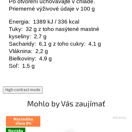
Po otvorení uchovávajte v chlade.
Priemerné výživové údaje v 100 g
Energia: 1389 kJ / 336 kcal
Tuky: 32 g z toho nasýtené mastné
kyseliny: 2,7 g
Sacharidy: 6,1 g z toho cukry: 4,1 g
Vláknina: 2,2 g
Bielkoviny: 4,9 g
Soľ: 1,5 g
High-contrast mode
Mohlo by Vás zaujímať
Kód:
83132
Maximálna
zľava 8%
Novinka