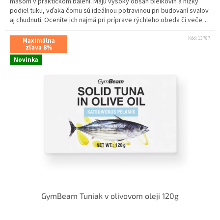
mäsom v praktickom balení. Majú vysoký obsah bielkovín a nízky
podiel tuku, vďaka čomu sú ideálnou potravinou pri budovaní svalov
aj chudnutí. Oceníte ich najmä pri príprave rýchleho obeda či večere
alebo ako jedlo na cesty.
Kód:
13787
Maximálna
zľava 8%
Novinka
GymBeam Tuniak v olivovom oleji 120g