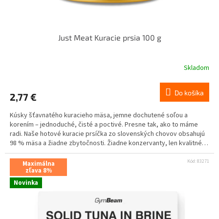
Just Meat Kuracie prsia 100 g
Skladom
Do košíka
2,77 €
Kúsky šťavnatého kuracieho mäsa, jemne dochutené soľou a
korením – jednoduché, čisté a poctivé. Presne tak, ako to máme
radi. Naše hotové kuracie prsíčka zo slovenských chovov obsahujú
98 % mäsa a žiadne zbytočnosti. Žiadne konzervanty, len kvalitné
mäso uzavreté v BPA FREE plechovke, ktorá udrží čerstvosť aj plnú
chuť. Kuracie mäso je prirodzene bohaté na bielkoviny a zároveň má
Kód:
83271
Maximálna
nízky obsah tuku, takže sa skvelo hodí na vyvážené stravovanie aj
zľava 8%
aktívny životný štýl. Či už si chceš dať rýchly obed, večeru alebo
Novinka
proteínovú desiatu, táto pochúťka je hotová za chvíľu. Pridaj k nej
zeleninu, ryžu, cestoviny alebo si ju daj len tak – čistá sila bez
kompromisov.