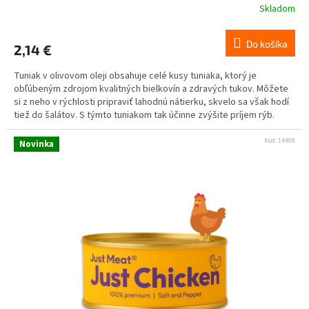
Skladom
Do košíka
2,14 €
Tuniak v olivovom oleji obsahuje celé kusy tuniaka, ktorý je
obľúbeným zdrojom kvalitných bielkovín a zdravých tukov. Môžete
si z neho v rýchlosti pripraviť lahodnú nátierku, skvelo sa však hodí
tiež do šalátov. S týmto tuniakom tak účinne zvýšite príjem rýb.
Kód:
14488
Novinka