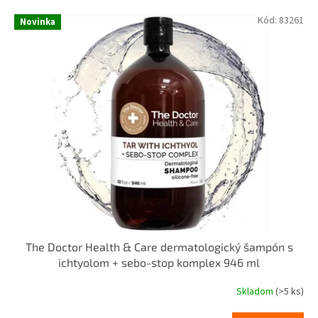
V
n
Kód:
83261
Novinka
ý
i
p
e
i
p
s
r
p
o
r
d
o
u
d
k
u
t
k
o
t
v
o
v
The Doctor Health & Care dermatologický šampón s
ichtyolom + sebo-stop komplex 946 ml
Skladom
(>5 ks)