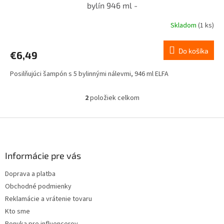
bylín 946 ml -
Skladom
(1 ks)
Do košíka
€6,49
Posilňujúci šampón s 5 bylinnými nálevmi, 946 ml ELFA
2
položiek celkom
O
v
l
Z
á
á
d
p
a
ä
Informácie pre vás
c
t
i
Doprava a platba
i
e
Obchodné podmienky
p
e
r
Reklamácie a vrátenie tovaru
v
Kto sme
k
Ponuka pre influencerov