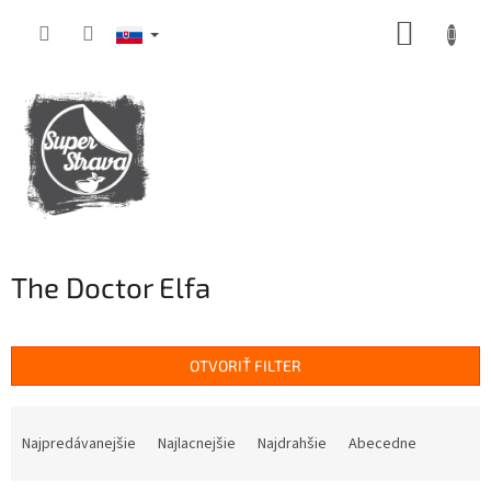
Prejsť
NÁKUP
na
obsah
KOŠÍK
The Doctor Elfa
OTVORIŤ FILTER
R
a
Najpredávanejšie
Najlacnejšie
Najdrahšie
Abecedne
d
e