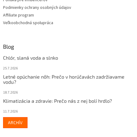
y
v
Podmienky ochrany osobných údajov
ý
Affiliate program
p
Veľkoobchodná spolupráca
i
s
u
Blog
Chlór, slaná voda a slnko
25.7.2026
Letné opúchanie nôh: Prečo v horúčavách zadržiavame
vodu?
18.7.2026
Klimatizácia a zdravie: Prečo nás z nej bolí hrdlo?
11.7.2026
ARCHÍV