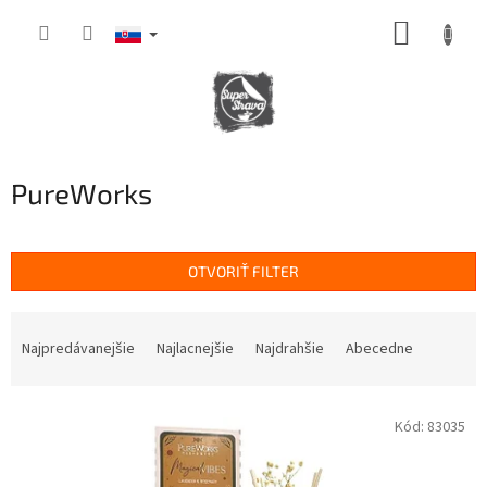
Prejsť
NÁKUP
na
obsah
KOŠÍK
PureWorks
OTVORIŤ FILTER
R
a
Najpredávanejšie
Najlacnejšie
Najdrahšie
Abecedne
d
e
V
n
Kód:
83035
ý
i
p
e