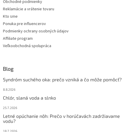
Obchodné podmienky
p
e
r
Reklamácie a vrátenie tovaru
v
Kto sme
k
Ponuka pre influencerov
y
v
Podmienky ochrany osobných údajov
ý
Affiliate program
p
Veľkoobchodná spolupráca
i
s
u
Blog
Syndróm suchého oka: prečo vzniká a čo môže pomôcť?
8.8.2026
Chlór, slaná voda a slnko
25.7.2026
Letné opúchanie nôh: Prečo v horúčavách zadržiavame
vodu?
18.7.2026