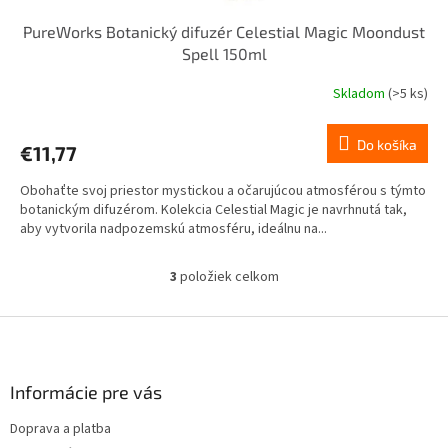
PureWorks Botanický difuzér Celestial Magic Moondust
Spell 150ml
Skladom
(>5 ks)
Do košíka
€11,77
Obohaťte svoj priestor mystickou a očarujúcou atmosférou s týmto
botanickým difuzérom. Kolekcia Celestial Magic je navrhnutá tak,
aby vytvorila nadpozemskú atmosféru, ideálnu na...
3
položiek celkom
O
v
l
Z
á
á
d
p
a
ä
Informácie pre vás
c
t
i
Doprava a platba
i
e