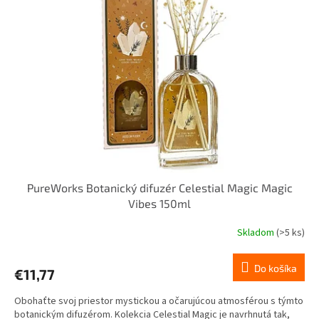
i
p
s
r
p
o
r
d
o
u
d
k
u
t
k
o
t
v
o
v
PureWorks Botanický difuzér Celestial Magic Magic
Vibes 150ml
Skladom
(>5 ks)
Do košíka
€11,77
Obohaťte svoj priestor mystickou a očarujúcou atmosférou s týmto
botanickým difuzérom. Kolekcia Celestial Magic je navrhnutá tak,