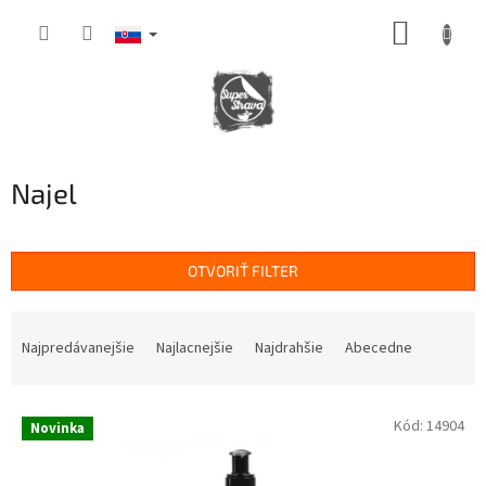
Prejsť
NÁKUP
na
obsah
KOŠÍK
Najel
OTVORIŤ FILTER
R
a
Najpredávanejšie
Najlacnejšie
Najdrahšie
Abecedne
d
e
V
n
Kód:
14904
Novinka
ý
i
p
e