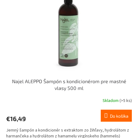
i
p
s
r
p
o
r
d
o
u
d
k
u
t
k
o
t
v
o
v
Najel ALEPPO Šampón s kondicionérom pre mastné
vlasy 500 ml
Skladom
(>5 ks)
Do košíka
€16,49
Jemný šampón a kondicionér s extraktom zo žihľavy, hydrolátom z
harmančeka a hydrolátom z hamamelu virgínskeho (hammelis)