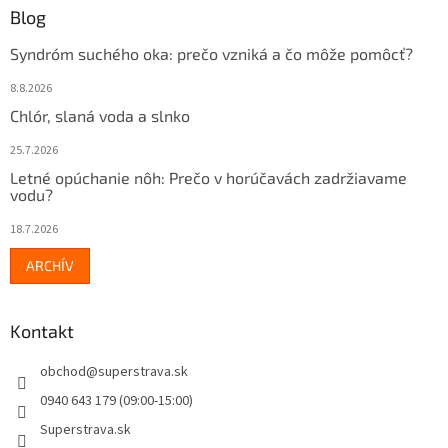
Blog
Syndróm suchého oka: prečo vzniká a čo môže pomôcť?
8.8.2026
Chlór, slaná voda a slnko
25.7.2026
Letné opúchanie nôh: Prečo v horúčavách zadržiavame
vodu?
18.7.2026
ARCHÍV
Kontakt
obchod
@
superstrava.sk
0940 643 179 (09:00-15:00)
Superstrava.sk