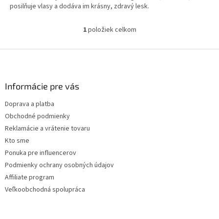
posilňuje vlasy a dodáva im krásny, zdravý lesk.
1
položiek celkom
O
v
l
Z
á
á
d
p
a
ä
Informácie pre vás
c
t
i
Doprava a platba
i
e
Obchodné podmienky
p
e
r
Reklamácie a vrátenie tovaru
v
Kto sme
k
Ponuka pre influencerov
y
v
Podmienky ochrany osobných údajov
ý
Affiliate program
p
Veľkoobchodná spolupráca
i
s
u