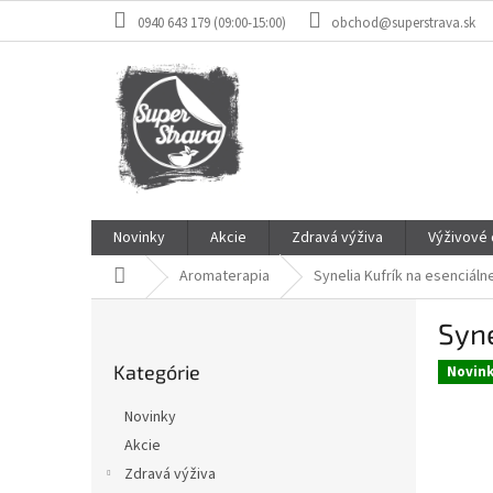
Prejsť
0940 643 179 (09:00-15:00)
obchod@superstrava.sk
na
obsah
Novinky
Akcie
Zdravá výživa
Výživové
Domov
Aromaterapia
Synelia Kufrík na esenciál
B
Syne
o
Preskočiť
č
Kategórie
kategórie
Novin
n
ý
Novinky
p
Akcie
a
Zdravá výživa
n