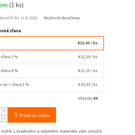
ová
dom
(1 ks)
oručiť do:
11.8.2026
Možnosti doručenia
vná zľava
€22,03
/ ks
= zľava 2 %
€21,59
/ ks
= zľava 4 %
€21,15
/ ks
ac ks = zľava 5 %
€20,93
/ ks
Ušetríte
€0
Pridať do košíka
ý kufrík z kvalitného a odolného materiálu vám umožní