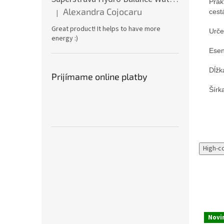
Prak
Alexandra Cojocaru
cest
|
Hodnotenie produktu je 5 z 5 hviezdičiek.
Great product! It helps to have more
Urče
energy :)
Esen
Dĺžk
Prijímame online platby
Šírk
High-c
Novi