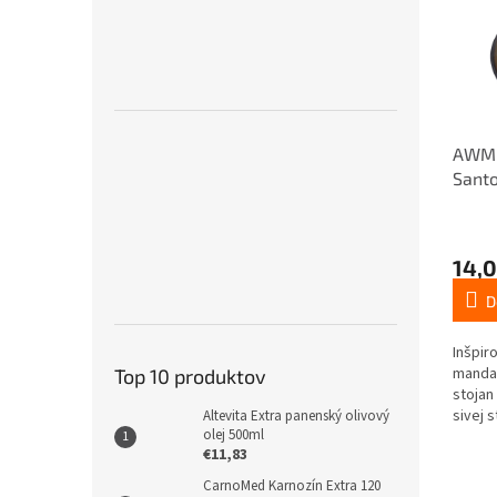
AWM 
Santo
Manda
Sivá 
14,0
D
Inšpir
mandal
Top 10 produktov
stojan
sivej 
Altevita Extra panenský olivový
olej 500ml
rovnov
€11,83
CarnoMed Karnozín Extra 120