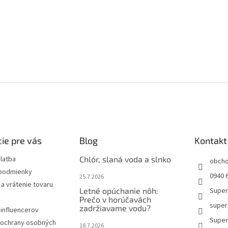
ie pre vás
Blog
Kontakt
latba
Chlór, slaná voda a slnko
obch
podmienky
0940 6
25.7.2026
a vrátenie tovaru
Letné opúchanie nôh:
Super
Prečo v horúčavách
super
zadržiavame vodu?
influencerov
Super
ochrany osobných
18.7.2026