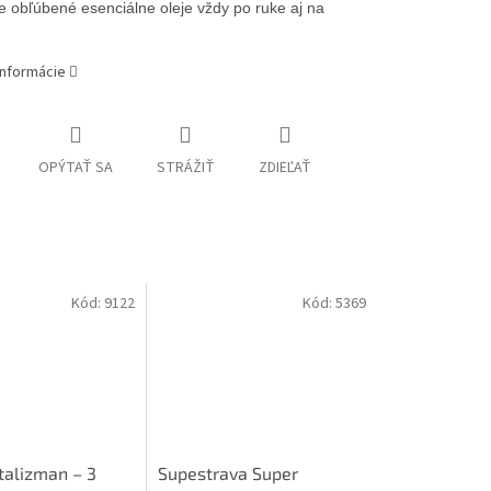
e obľúbené esenciálne oleje vždy po ruke aj na
informácie
OPÝTAŤ SA
STRÁŽIŤ
ZDIEĽAŤ
Kód:
9122
Kód:
5369
talizman – 3
Supestrava Super