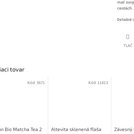
mať svoj
cestách.
Detailné 
TLAČ
iaci tovar
Kód:
3671
Kód:
11813
n Bio Matcha Tea 2
Altevita sklenená fľaša
Závesný 