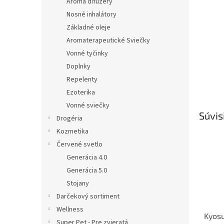
Aroma difúzery
Nosné inhalátory
Základné oleje
Aromaterapeutické Sviečky
Vonné tyčinky
Doplnky
Repelenty
Ezoterika
Vonné sviečky
Súvis
Drogéria
Kozmetika
Červené svetlo
Generácia 4.0
Generácia 5.0
Stojany
Darčekový sortiment
Wellness
Kyosu
Super Pet - Pre zvieratá