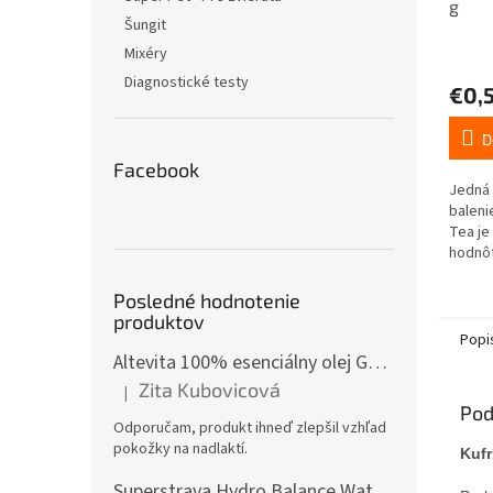
g
Šungit
Mixéry
Diagnostické testy
€0,
D
Facebook
Jedná 
baleni
Tea je
hodnôt 
než be
Posledné hodnotenie
produktov
Popi
Altevita 100% esenciálny olej GÁFOR – Olej pozitívnej energie 10ml
Zita Kubovicová
|
Hodnotenie produktu je 5 z 5 hviezdičiek.
Pod
Odporučam, produkt ihneď zlepšil vzhľad
pokožky na nadlaktí.
Kufr
Superstrava Hydro Balance Watermelon electrolytes Box 30 x 4,7g