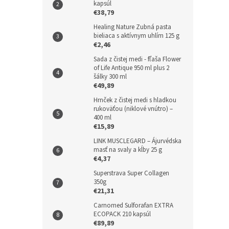
kapsúl
€38,79
Healing Nature Zubná pasta
bieliaca s aktívnym uhlím 125 g
€2,46
Sada z čistej medi - fľaša Flower
of Life Antique 950 ml plus 2
šálky 300 ml
€49,89
Hrnček z čistej medi s hladkou
rukoväťou (niklové vnútro) –
400 ml
€15,89
LINK MUSCLEGARD – Ájurvédska
masť na svaly a kĺby 25 g
€4,37
Superstrava Super Collagen
350g
€21,31
Carnomed Sulforafan EXTRA
ECOPACK 210 kapsúl
€89,89