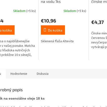
na vodu 1ks
čínske mi
Skladom
(>5 ks)
Skladom
(>5 ks)
Priemerné
hodnotenie
54
€10,96
produktu
€4,37
je
5,0
o košíka
Do košíka
Čínske min
z
červenou š
5
sa o najobľúbenejšie
Sklenená fľaša Altevita
nevyčerpat
hviezdičiek.
e v našej ponuke. Matcha
vytvárajú p
 z hľadiska nutričných
finančnú st
približne 10 x silnejší,
zvyšuje „n
žný zelený čaj.
s
Hodnotenie
Diskusia
robný popis
ík na esenciálne oleje 18 ks