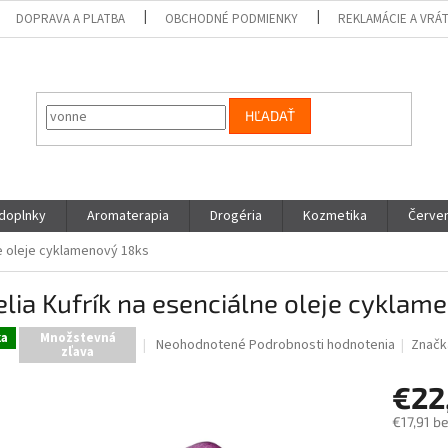
DOPRAVA A PLATBA
OBCHODNÉ PODMIENKY
REKLAMÁCIE A VRÁ
HĽADAŤ
 doplnky
Aromaterapia
Drogéria
Kozmetika
Červen
ne oleje cyklamenový 18ks
lia Kufrík na esenciálne oleje cyklam
ka
Množstevná
Priemerné
Neohodnotené
Podrobnosti hodnotenia
Značk
zľava
hodnotenie
produktu
€22
je
0,0
€17,91 b
z