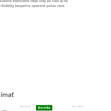
bľúbené esenciálne oleje vždy po ruke aj na
i fľaštičky bezpečne opatrené počas ciest.
jímať
Kód:
83154
Kód:
14914
Novinka