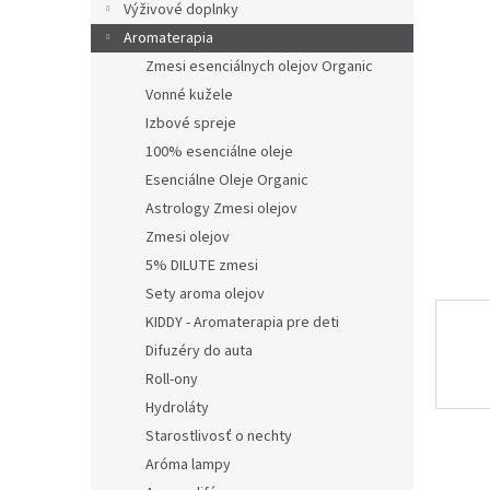
e
Výživové doplnky
l
Aromaterapia
Zmesi esenciálnych olejov Organic
Vonné kužele
Izbové spreje
100% esenciálne oleje
Esenciálne Oleje Organic
Astrology Zmesi olejov
Zmesi olejov
5% DILUTE zmesi
Sety aroma olejov
KIDDY - Aromaterapia pre deti
Difuzéry do auta
Roll-ony
Hydroláty
Starostlivosť o nechty
Aróma lampy