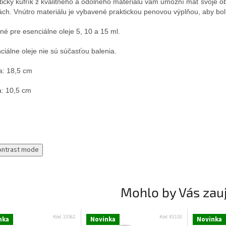
tický kufrík z kvalitného a odolného materiálu vám umožní mať svoje o
ách. Vnútro materiálu je vybavené praktickou penovou výplňou, aby bol
né pre esenciálne oleje 5, 10 a 15 ml.
ciálne oleje nie sú súčasťou balenia.
a: 18,5 cm
a: 10,5 cm
ontrast mode
Mohlo by Vás zau
Kód:
13562
Kód:
83153
nka
Novinka
Novinka