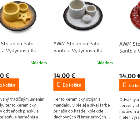
Stojan na Palo
AWM Stojan na Palo
AWM Stoj
 a Vydymovadlá -
Santo a Vydymovadlá -
Santo a 
la - Piesková a
Mandala - Biela a Sivá 1ks
Mandala 
Skladom
Skladom
1ks
Srdiečko
0 €
14,00 €
14,00 
o košíka
Do košíka
Do ko
ovaný tradičným umením
Tento keramický stojan s
Odvážny a 
y, tento keramický
mandalou v bielej a sivej farbe
červený st
 v odtieňoch piesku a
prináša do každej kolekcie
motívom a 
stelesňuje harmóniu a
duchovných či interiérových
nielen výra
áhu.
vôní jemnú eleganciu a
symbolicky 
harmóniu.