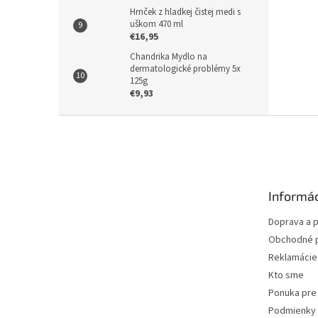
Hrnček z hladkej čistej medi s
uškom 470 ml
€16,95
Chandrika Mydlo na
dermatologické problémy 5x
125g
€9,93
Z
á
p
ä
t
Informác
i
e
Doprava a p
Obchodné 
Reklamácie 
Kto sme
Ponuka pre 
Podmienky 