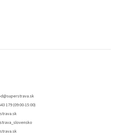
od
@
superstrava.sk
43 179 (09:00-15:00)
strava.sk
strava_slovensko
strava.sk