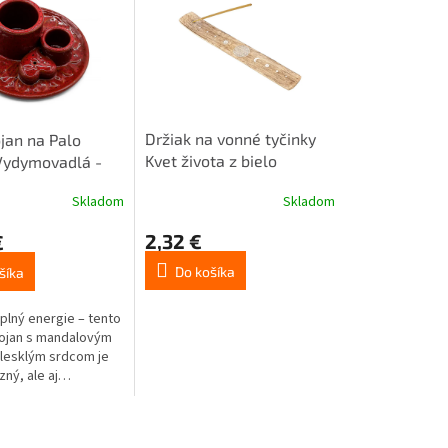
Držiak na vonné tyčinky
an na Palo
Kvet života z bielo
Vydymovadlá -
natretého mangového
- Červená so
Skladom
Skladom
dreva 1ks
vým Leskom 1ks
2,32 €
€
Do košíka
šíka
plný energie – tento
ojan s mandalovým
lesklým srdcom je
zný, ale aj
silný.