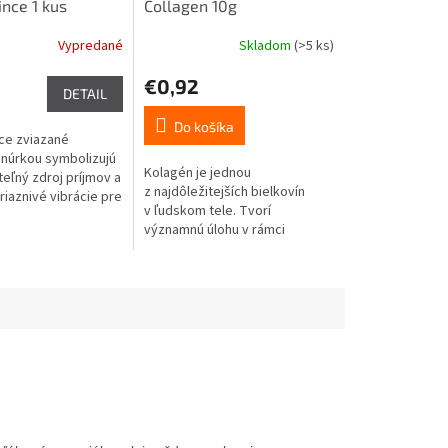
nce 1 kus
Collagen 10g
Vypredané
Skladom
(>5 ks)
€0,92
DETAIL
Do košíka
ce zviazané
núrkou symbolizujú
Kolagén je jednou
eľný zdroj príjmov a
z najdôležitejších bielkovín
riaznivé vibrácie pre
v ľudskom tele. Tvorí
abilitu. Účinok mincí
významnú úlohu v rámci
ekonečný uzol...
chrupaviek, kostí, kĺbov, kože,
svalov, ale aj mnohých ďalších
orgánov.