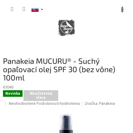
Prejsť
na
obsah
NÁKUPNÝ
KOŠÍK
Panakeia MUCURU® - Suchý
opaľovací olej SPF 30 (bez vône)
100ml
83040
Novinka
Množstevná
zľava
Priemerné
Neohodnotené
Podrobnosti hodnotenia
Značka:
Panakeia
hodnotenie
produktu
je
0,0
z