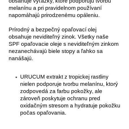
obsahuje výťažky, ktoré podporujú tvorbu
melanínu a pri pravidelnom používaní
napomáhajú prirodzenému opáleniu.
Prírodný a bezpečný opaľovací olej
obsahuje neviditeľný
zinok
. Všetky naše
SPF opaľovacie oleje s neviditeľným zinkom
nezanechávajú biele stopy a ľahko sa
nanášajú.
URUCUM extrakt z tropickej rastliny
nielen podporuje tvorbu melanínu, ktorý
zodpovedá za farbu pokožky, ale
zároveň poskytuje ochranu pred
oxidačným stresom a hydratuje pokožku
počas opaľovania.