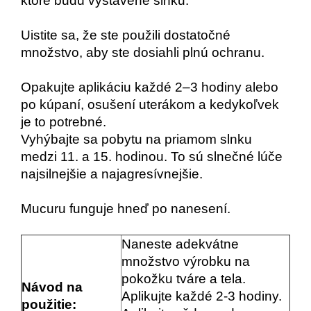
ktoré budú vystavené slnku.
Uistite sa, že ste použili dostatočné
množstvo, aby ste dosiahli plnú ochranu.
Opakujte aplikáciu každé 2–3 hodiny alebo
po kúpaní, osušení uterákom a kedykoľvek
je to potrebné.
Vyhýbajte sa pobytu na priamom slnku
medzi 11. a 15. hodinou. To sú slnečné lúče
najsilnejšie a najagresívnejšie.
Mucuru
funguje hneď po nanesení.
Naneste adekvátne
množstvo výrobku na
pokožku tváre a tela.
Návod na
Aplikujte každé 2-3 hodiny.
použitie: