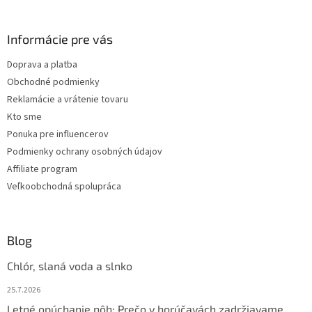
á
p
ä
Informácie pre vás
t
Doprava a platba
i
Obchodné podmienky
e
Reklamácie a vrátenie tovaru
Kto sme
Ponuka pre influencerov
Podmienky ochrany osobných údajov
Affiliate program
Veľkoobchodná spolupráca
Blog
Chlór, slaná voda a slnko
25.7.2026
Letné opúchanie nôh: Prečo v horúčavách zadržiavame