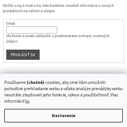
Vložte svoj e-mail a my Vám budeme zasielať informácie o nových
produktoch na našom e-shope.
Email
Vložením e-mailu súhlasíte s
podmienkami ochrany osobných
údajov
PRIHLÁSIŤ SA
Instagram
Používame
(chutné)
cookies, aby sme Vám umožnili
pohodlné prehliadanie webu a vďaka analýze prevádzky webu
Sledovať na Instagrame
neustále zlepšovali jeho funkcie, výkon a použiteľnosť. Viac
informácií
tu
.
Vytvoril Shoptet
Nastavenie