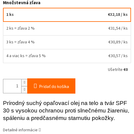
Množstevná zľava
1 ks
€32,18
/ ks
2 ks = zľava 2 %
€31,54
/ ks
3 ks = zľava 4 %
€30,89
/ ks
4 a viac ks = zľava 5 %
€30,57
/ ks
Ušetríte
€0
Pridať do košíka
Prírodný suchý opaľovací olej na telo a tvár
SPF
30 s vysokou ochranou proti slnečnému žiareniu,
spáleniu a predčasnému starnutiu pokožky.
Detailné informácie