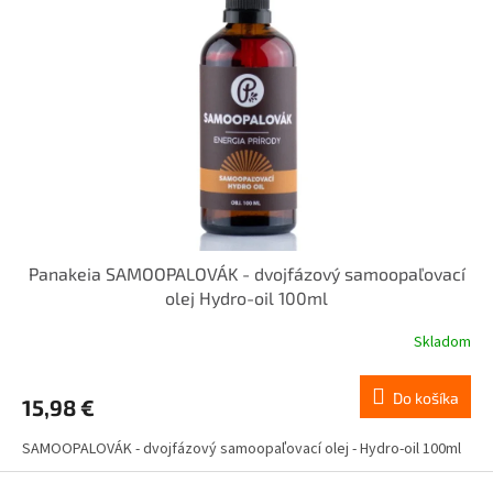
Panakeia SAMOOPALOVÁK - dvojfázový samoopaľovací
olej Hydro-oil 100ml
Skladom
Do košíka
15,98 €
SAMOOPALOVÁK - dvojfázový samoopaľovací olej - Hydro-oil 100ml
Z