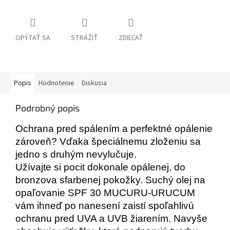
OPÝTAŤ SA
STRÁŽIŤ
ZDIEĽAŤ
Popis
Hodnotenie
Diskusia
Podrobný popis
Ochrana pred spálením a perfektné opálenie
zároveň? Vďaka špeciálnemu zloženiu sa
jedno s druhým nevylučuje.
Užívajte si pocit dokonale opálenej, do
bronzova sfarbenej pokožky. Suchý olej na
opaľovanie
SPF
30
MUCURU
-URUCUM
vám ihneď po nanesení zaistí spoľahlivú
ochranu pred
UVA
a
UVB
žiarením. Navyše