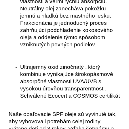
vlastnosti a veľmi rýchlu absorpciu.
Neutrálny olej zanecháva pokožku
jemnú a hladkú bez mastného lesku.
Frakcionácia je jednoduchý proces
zahrňujúci podchladenie kokosového
oleja a oddelenie týmto spôsobom
vzniknutých pevných podielov.
Ultrajemný
oxid zinočnatý
, ktorý
kombinuje vynikajúce širokopásmové
absorpčné vlastnosti UVA/UVB s
vysokou úrovňou transparentnosti.
Schválené Ecocert a COSMOS certifikát
Naše opaľovacie SPF oleje sú vyvinuté tak,
aby vyhovovali potrebám celej rodiny,
vrátane detí od 3 rokov. Vďaka šetrnému a