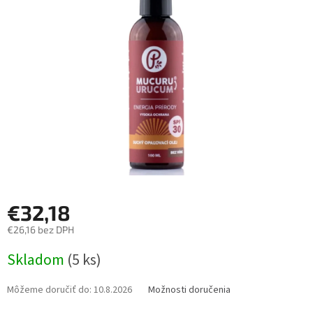
5
hviezdičiek.
€32,18
€26,16 bez DPH
Jednotková
Skladom
(5 ks)
cena:
Môžeme doručiť do:
10.8.2026
Možnosti doručenia