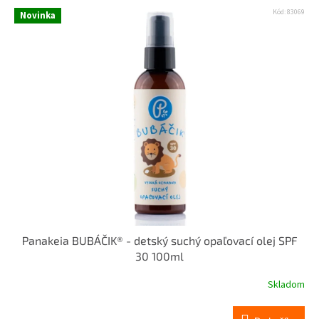
Kód:
83069
Novinka
Panakeia BUBÁČIK® - detský suchý opaľovací olej SPF
30 100ml
Skladom