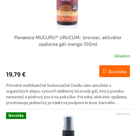
Panakeia MUCURU® URUCUM- bronzer, aktivátor
opálenia gél mango 100ml
Skladom
Do košíka
19,79 €
Prírodné multifunkčné texturizačné činidlo nám umožnilo s
organických olejov vytvoriť nádherný bezvodý gél, ktorý ponúka
nemastný a púdrový pocit na pokožke. Prírodný aktivátor opálenia
predstavuje jedinečný produkt na podporu krásne žiarivého
opálenia a prirodzene tónovanej pokožky. Neobsahuje SPF.
Kód:
83026
Novinka