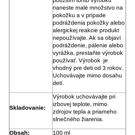
použitím tohto výrobku
naneste malé množstvo na
pokožku a v prípade
podráždenia pokožky alebo
alergickej reakcie produkt
nepoužívajte. Ak sa objaví
podráždenie, pálenie alebo
vyrážka, prestaňte výrobok
používať. Výrobok je
vhodný pre deti od 3 rokov.
Uchovávajte mimo dosahu
detí.
Výrobok uchovávajte pri
izbovej teplote, mimo
Skladovanie:
zdrojov tepla a priameho
slnečného žiarenia.
Obsah:
100 ml