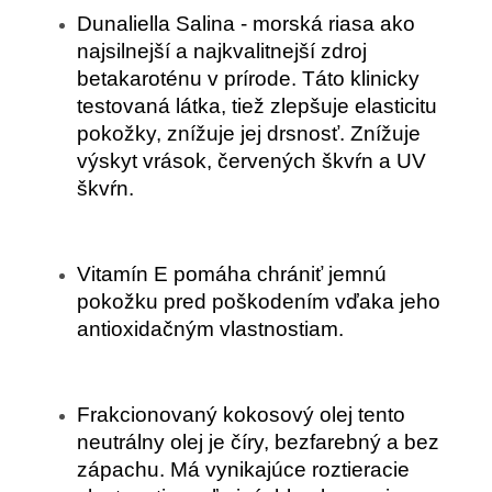
Dunaliella Salina - morská riasa ako
najsilnejší a najkvalitnejší zdroj
betakaroténu v prírode. Táto klinicky
testovaná látka, tiež zlepšuje elasticitu
pokožky, znížuje jej drsnosť. Znížuje
výskyt vrások, červených škvŕn a UV
škvŕn.
Vitamín E
pomáha chrániť jemnú
pokožku pred poškodením vďaka jeho
antioxidačným vlastnostiam.
Frakcionovaný
kokosový olej
tento
neutrálny olej je číry, bezfarebný a bez
zápachu. Má vynikajúce roztieracie