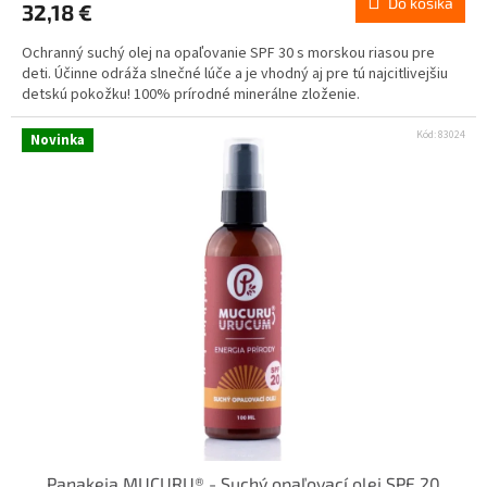
Do košíka
32,18 €
Ochranný suchý olej na opaľovanie SPF 30 s morskou riasou pre
deti. Účinne odráža slnečné lúče a je vhodný aj pre tú najcitlivejšiu
detskú pokožku! 100% prírodné minerálne zloženie.
Kód:
83024
Novinka
Panakeia MUCURU® - Suchý opaľovací olej SPF 20