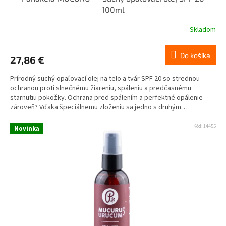
100ml
Skladom
Do košíka
27,86 €
Prírodný suchý opaľovací olej na telo a tvár SPF 20 so strednou
ochranou proti slnečnému žiareniu, spáleniu a predčasnému
starnutiu pokožky. Ochrana pred spálením a perfektné opálenie
zároveň? Vďaka špeciálnemu zloženiu sa jedno s druhým
nevylučuje.
Kód:
14455
Novinka