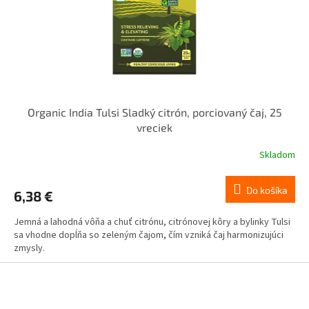
Organic India Tulsi Sladký citrón, porciovaný čaj, 25
vreciek
Skladom
Do košíka
6,38 €
Jemná a lahodná vôňa a chuť citrónu, citrónovej kôry a bylinky Tulsi
sa vhodne dopĺňa so zeleným čajom, čím vzniká čaj harmonizujúci
zmysly.
Z
á
p