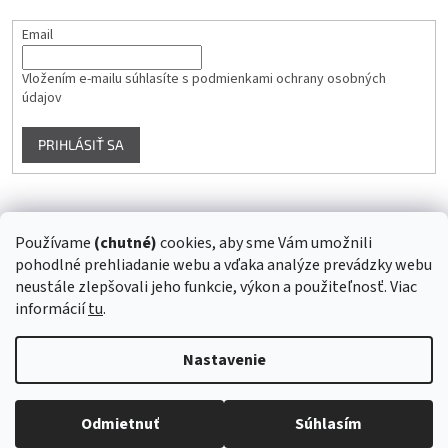
Email
Vložením e-mailu súhlasíte s
podmienkami ochrany osobných
údajov
PRIHLÁSIŤ SA
Instagram
Používame
(chutné)
cookies, aby sme Vám umožnili
pohodlné prehliadanie webu a vďaka analýze prevádzky webu
Sledovať na Instagrame
neustále zlepšovali jeho funkcie, výkon a použiteľnosť. Viac
informácií
tu
.
Vytvoril Shoptet
Nastavenie
Copyright 2026
Superstrava.sk - staráme sa o Vaše zdravie...
.
Odmietnuť
Súhlasím
Všetky práva vyhradené.
Upraviť nastavenie cookies