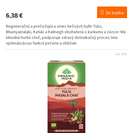
Do košíka
6,38 €
Regeneračná a prečisťujúca zmes liečivých bylín Tulsi,
Bhumyamalaki, Katuki a Kalmegh obohatená o kurkumu a zázvor. Má
lahodnú horkú chuť, podporuje zdravý detoxikačný proces tela
optimalizáciou funkcií pečene a obličiek.
Kód:
7830