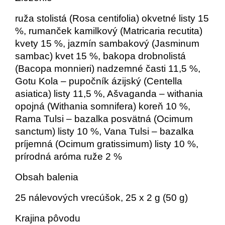
ruža stolistá (Rosa centifolia) okvetné listy 15
%, rumanček kamilkový (Matricaria recutita)
kvety 15 %, jazmín sambakový (Jasminum
sambac) kvet 15 %, bakopa drobnolistá
(Bacopa monnieri) nadzemné časti 11,5 %,
Gotu Kola – pupočník ázijský (Centella
asiatica) listy 11,5 %, Ašvaganda – withania
opojná (Withania somnifera) koreň 10 %,
Rama Tulsi – bazalka posvätná (Ocimum
sanctum) listy 10 %, Vana Tulsi – bazalka
príjemná (Ocimum gratissimum) listy 10 %,
prírodná aróma ruže 2 %
Obsah balenia
25 nálevových vrecúšok, 25 x 2 g (50 g)
Krajina pôvodu