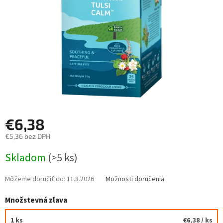
€6,38
€5,36 bez DPH
Jednotková
Skladom
(>5 ks)
cena:
Môžeme doručiť do:
11.8.2026
Možnosti doručenia
Množstevná zľava
1 ks
€6,38
/ ks