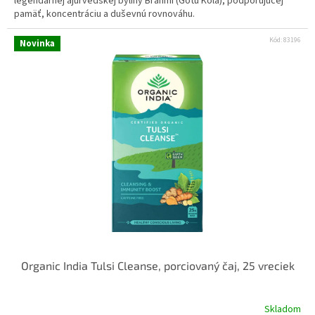
legendárnej ajurvédskej byliny Brahmi (Gotu Kola), podporujúcej
pamäť, koncentráciu a duševnú rovnováhu.
Kód:
83196
Novinka
Organic India Tulsi Cleanse, porciovaný čaj, 25 vreciek
Skladom