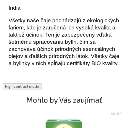
India
Všetky naše čaje pochádzajú z ekologických
fariem, kde je zaručená ich vysoká kvalita a
taktiež účinok. Ten je zabezpečený vďaka
šetrnému spracovaniu bylín, čím sa
zachováva účinok prírodných esenciálnych
olejov a ďalších prírodných látok. Všetky čaje
a bylinky v nich spĺňajú certifikáty BIO kvality.
High-contrast mode
Mohlo by Vás zaujímať
Kód:
8874