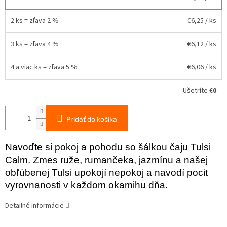
2 ks = zľava 2 %
€6,25
/ ks
3 ks = zľava 4 %
€6,12
/ ks
4 a viac ks = zľava 5 %
€6,06
/ ks
Ušetríte
€0
Pridať do košíka
Navoďte si pokoj a pohodu so šálkou čaju Tulsi
Calm. Zmes ruže, rumančeka, jazmínu a našej
obľúbenej Tulsi upokojí nepokoj a navodí pocit
vyrovnanosti v každom okamihu dňa.
Detailné informácie