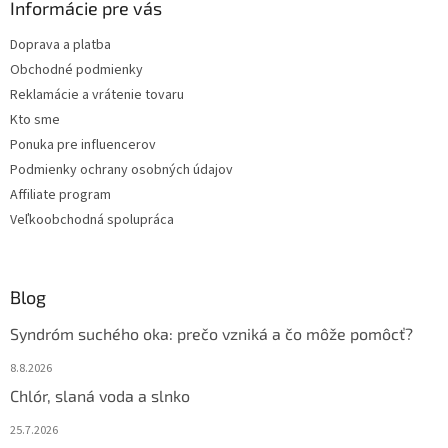
ä
Informácie pre vás
t
Doprava a platba
i
Obchodné podmienky
e
Reklamácie a vrátenie tovaru
Kto sme
Ponuka pre influencerov
Podmienky ochrany osobných údajov
Affiliate program
Veľkoobchodná spolupráca
Blog
Syndróm suchého oka: prečo vzniká a čo môže pomôcť?
8.8.2026
Chlór, slaná voda a slnko
25.7.2026