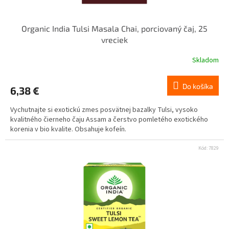
Organic India Tulsi Masala Chai, porciovaný čaj, 25
vreciek
Skladom
Do košíka
6,38 €
Vychutnajte si exotickú zmes posvätnej bazalky Tulsi, vysoko
kvalitného čierneho čaju Assam a čerstvo pomletého exotického
korenia v bio kvalite. Obsahuje kofeín.
Kód:
7829