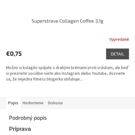
Superstrava Collagen Coffee 3,1g
Vypredané
Priemerné
hodnotenie
produktu
€0,75
DETAIL
je
5,0
Možno si kolagén spájate s drahými krémami proti vráskam, ale keď
z
si prezriete sociálne siete ako Instagram alebo Youtube, dozviete
5
sa, že nejedna fitness blogerka obľubuje...
hviezdičiek.
Popis
Hodnotenie
Diskusia
Podrobný popis
Príprava