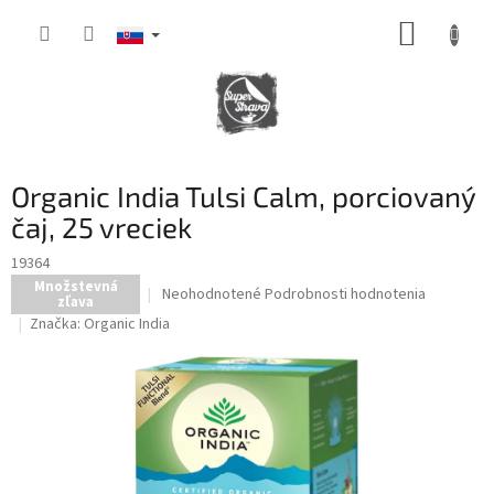
Prejsť
NÁKUP
na
obsah
KOŠÍK
Organic India Tulsi Calm, porciovaný
čaj, 25 vreciek
19364
Množstevná
Priemerné
Neohodnotené
Podrobnosti hodnotenia
zľava
hodnotenie
Značka:
Organic India
produktu
je
0,0
z
5
hviezdičiek.