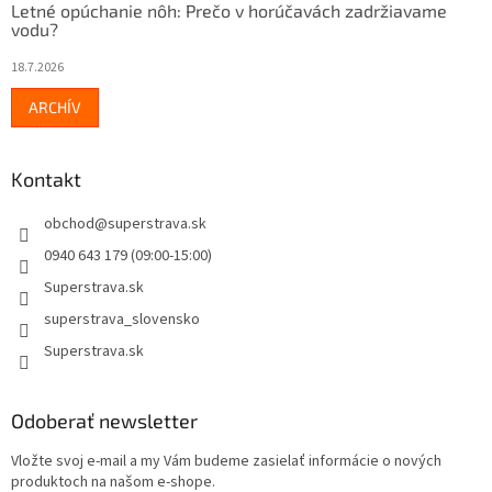
Letné opúchanie nôh: Prečo v horúčavách zadržiavame
vodu?
18.7.2026
ARCHÍV
Kontakt
obchod
@
superstrava.sk
0940 643 179 (09:00-15:00)
Superstrava.sk
superstrava_slovensko
Superstrava.sk
Odoberať newsletter
Vložte svoj e-mail a my Vám budeme zasielať informácie o nových
produktoch na našom e-shope.