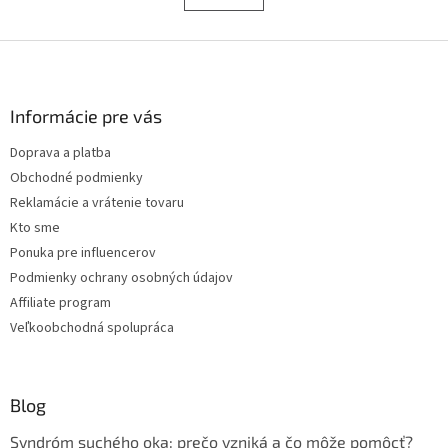
á
k
d
o
v
Z
a
a
c
á
n
i
p
i
e
ä
Informácie pre vás
e
p
t
r
Doprava a platba
i
v
Obchodné podmienky
e
k
y
Reklamácie a vrátenie tovaru
v
Kto sme
ý
Ponuka pre influencerov
p
i
Podmienky ochrany osobných údajov
s
Affiliate program
u
Veľkoobchodná spolupráca
Blog
Syndróm suchého oka: prečo vzniká a čo môže pomôcť?