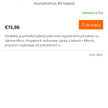
reumatizmus 60 kapsúl
Skladom
(1 ks)
Do košíka
€15,96
Flexibility je prírodný bylinný prípravok regeneračne pôsobiaci na
zdravie kĺbov. Prispieva k znižovaniu zápalu a tuhosti v kĺboch,
priaznivo ovplyvňuje ich pohyblivosť a...
Kód:
8881