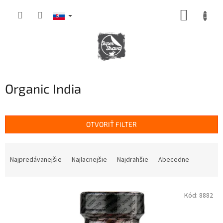
Prejsť
NÁKUP
na
obsah
KOŠÍK
Organic India
OTVORIŤ FILTER
R
a
Najpredávanejšie
Najlacnejšie
Najdrahšie
Abecedne
d
e
V
n
Kód:
8882
ý
i
p
e