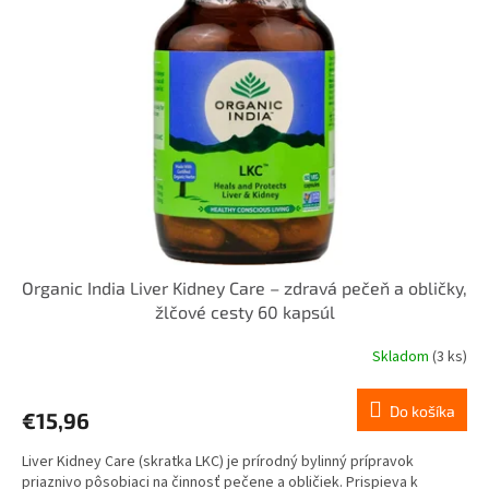
i
p
s
r
p
o
r
d
o
u
d
k
u
t
k
o
t
v
o
v
Organic India Liver Kidney Care – zdravá pečeň a obličky,
žlčové cesty 60 kapsúl
Skladom
(3 ks)
Do košíka
€15,96
Liver Kidney Care (skratka LKC) je prírodný bylinný prípravok
priaznivo pôsobiaci na činnosť pečene a obličiek. Prispieva k