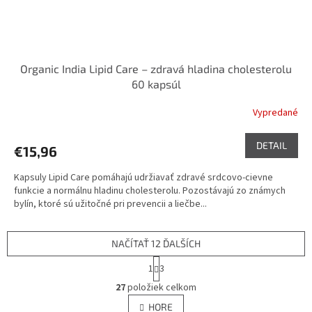
Organic India Lipid Care – zdravá hladina cholesterolu
60 kapsúl
Vypredané
DETAIL
€15,96
Kapsuly Lipid Care pomáhajú udržiavať zdravé srdcovo-cievne
funkcie a normálnu hladinu cholesterolu. Pozostávajú zo známych
bylín, ktoré sú užitočné pri prevencii a liečbe...
NAČÍTAŤ 12 ĎALŠÍCH
S
1
3
t
O
r
27
položiek celkom
v
á
l
HORE
n