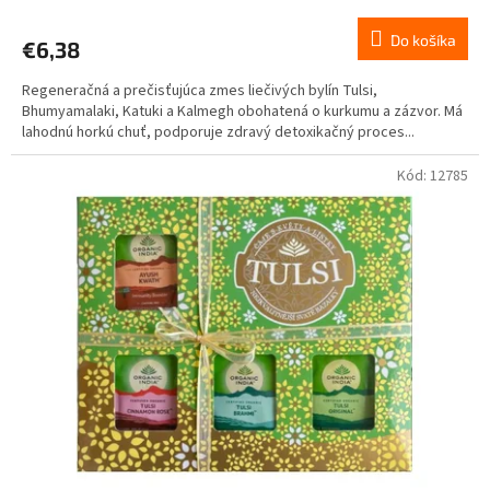
Do košíka
€6,38
Regeneračná a prečisťujúca zmes liečivých bylín Tulsi,
Bhumyamalaki, Katuki a Kalmegh obohatená o kurkumu a zázvor. Má
lahodnú horkú chuť, podporuje zdravý detoxikačný proces...
Kód:
12785