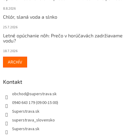
8.8.2026
Chlór, slaná voda a slnko
25.7.2026
Letné opúchanie nôh: Prečo v horúčavách zadržiavame
vodu?
18.7.2026
ARCHÍV
Kontakt
obchod
@
superstrava.sk
0940 643 179 (09:00-15:00)
Superstrava.sk
superstrava_slovensko
Superstrava.sk