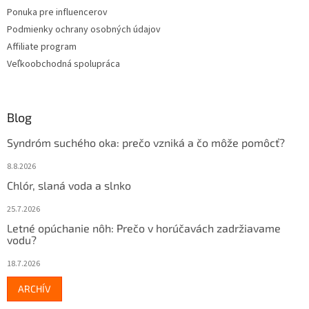
Ponuka pre influencerov
Podmienky ochrany osobných údajov
Affiliate program
Veľkoobchodná spolupráca
Blog
Syndróm suchého oka: prečo vzniká a čo môže pomôcť?
8.8.2026
Chlór, slaná voda a slnko
25.7.2026
Letné opúchanie nôh: Prečo v horúčavách zadržiavame
vodu?
18.7.2026
ARCHÍV