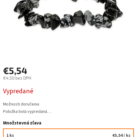
€5,54
€4,50 bez DPH
Jednotková
Vypredané
cena:
Možnosti doručenia
Položka bola vypredaná…
Množstevná zľava
1 ks
€5,54
/ ks