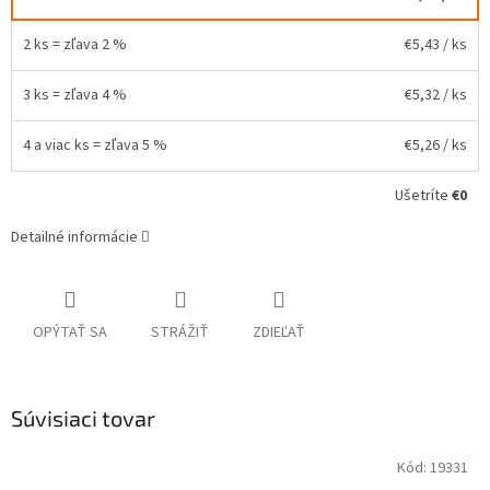
2 ks = zľava 2 %
€5,43
/ ks
3 ks = zľava 4 %
€5,32
/ ks
4 a viac ks = zľava 5 %
€5,26
/ ks
Ušetríte
€0
Detailné informácie
OPÝTAŤ SA
STRÁŽIŤ
ZDIEĽAŤ
Súvisiaci tovar
Kód:
19331