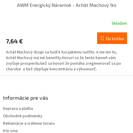
AWM Energický Náramok - Achát Machový 1ks
Skladom
Do košíka
7,64 €
Achát Machový dizajn sa hodí k hocijakému outfitu. A nie len to,
Achát Machový má iné benefity.Hovorí sa že tento kameň vám
zvyšuje prosperitu.tiež sa hovorí že pomáha zregenerovať sa po
chorobe a tiež zlepšuje koncentráciu a výkonnosť..
Z
á
p
ä
Informácie pre vás
t
Doprava a platba
i
Obchodné podmienky
e
Reklamácie a vrátenie tovaru
Kto sme