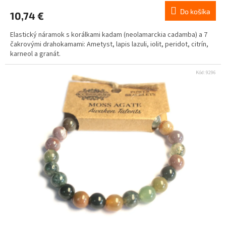
Do košíka
10,74 €
Elastický náramok s korálkami kadam (neolamarckia cadamba) a 7
čakrovými drahokamami: Ametyst, lapis lazuli, iolit, peridot, citrín,
karneol a granát.
Kód:
9296