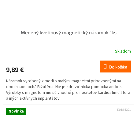
Medený kvetinový magnetický náramok 1ks
Skladom
Do košíka
9,89 €
Náramok vyrobený z medi s malými magnetmi pripevnenými na
oboch koncoch.* Bižutéria. Nie je zdravotnícka pomôcka ani liek.
Výrobky s magnetom nie sú vhodné pre nositeľov kardiostimulátora
a iných aktívnych implantátov.
Kód:
83291
Novinka