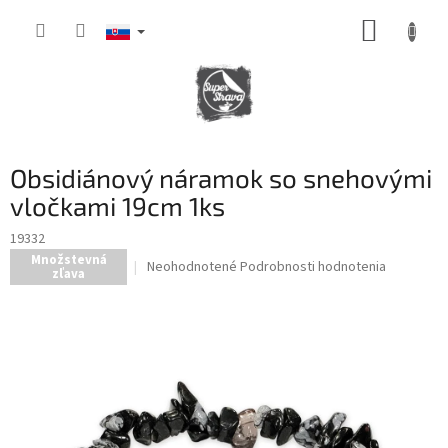
Prejsť
NÁKUP
na
obsah
KOŠÍK
Obsidiánový náramok so snehovými
vločkami 19cm 1ks
19332
Množstevná
Priemerné
Neohodnotené
Podrobnosti hodnotenia
zľava
hodnotenie
produktu
je
0,0
z
5
hviezdičiek.