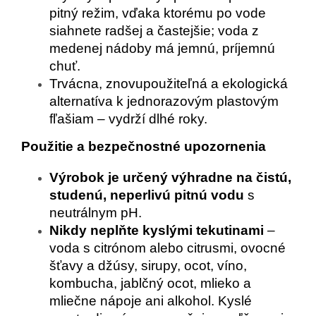
pitný režim, vďaka ktorému po vode
siahnete radšej a častejšie; voda z
medenej nádoby má jemnú, príjemnú
chuť.
Trvácna, znovupoužiteľná a ekologická
alternatíva k jednorazovým plastovým
fľašiam – vydrží dlhé roky.
Použitie a bezpečnostné upozornenia
Výrobok je určený výhradne na čistú,
studenú, neperlivú pitnú vodu
s
neutrálnym pH.
Nikdy neplňte kyslými tekutinami
–
voda s citrónom alebo citrusmi, ovocné
šťavy a džúsy, sirupy, ocot, víno,
kombucha, jablčný ocot, mlieko a
mliečne nápoje ani alkohol. Kyslé