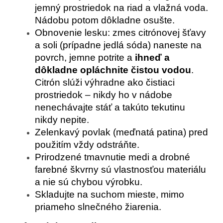
jemný prostriedok na riad a vlažná voda.
Nádobu potom dôkladne osušte.
Obnovenie lesku: zmes citrónovej šťavy
a soli (prípadne jedlá sóda) naneste na
povrch, jemne potrite a
ihneď a
dôkladne opláchnite čistou vodou
.
Citrón slúži výhradne ako čistiaci
prostriedok – nikdy ho v nádobe
nenechávajte stáť a takúto tekutinu
nikdy nepite.
Zelenkavý povlak (meďnatá patina) pred
použitím vždy odstráňte.
Prirodzené tmavnutie medi a drobné
farebné škvrny sú vlastnosťou materiálu
a nie sú chybou výrobku.
Skladujte na suchom mieste, mimo
priameho slnečného žiarenia.