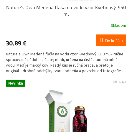
Nature's Own Medená fľaša na vodu vzor Kvetinový, 950
ml
Skladom
Do košíka
30,89 €
Nature's Own Medená fľaša na vodu vzor Kvetinový, 950 ml – ručne
spracovaná nádoba z čistej medi, určená na čistú studenú pitnú
vodu. Meď je mäkký kov, každý kus je ručná práca, a preto je
originál – drobné odchýlky tvaru, odtieňa a povrchu od fotografie sú
prirodzenou vlastnosťou materiálu. Určené výhradne na čistú
studenú vodu. Nie na kyslé nápoje (citrón, džús, ocot, víno), mlieko,
Kód:
83123
Novinka
alkohol ani horúce nápoje. Najviac 1 pohár denne, voda v nádobe
max. 8 – 12 h. Nevhodné pre deti, tehotné a dojčiace ženy a osoby s
Wilsonovou chorobou.