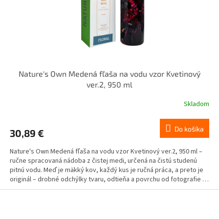
Nature's Own Medená fľaša na vodu vzor Kvetinový
ver.2, 950 ml
Skladom
Do košíka
30,89 €
Nature's Own Medená fľaša na vodu vzor Kvetinový ver.2, 950 ml –
ručne spracovaná nádoba z čistej medi, určená na čistú studenú
pitnú vodu. Meď je mäkký kov, každý kus je ručná práca, a preto je
originál – drobné odchýlky tvaru, odtieňa a povrchu od fotografie sú
prirodzenou vlastnosťou materiálu. Určené výhradne na čistú
Z
studenú vodu. Nie na kyslé nápoje (citrón, džús, ocot, víno), mlieko,
á
alkohol ani horúce nápoje. Najviac 1 pohár denne, voda v nádobe
p
max. 8 – 12 h. Nevhodné pre deti, tehotné a dojčiace ženy a osoby s