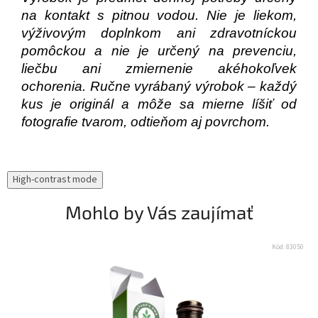
na kontakt s pitnou vodou. Nie je liekom,
výživovým doplnkom ani zdravotníckou
pomôckou a nie je určený na prevenciu,
liečbu ani zmiernenie akéhokoľvek
ochorenia. Ručne vyrábaný výrobok – každý
kus je originál a môže sa mierne líšiť od
fotografie tvarom, odtieňom aj povrchom.
High-contrast mode
Mohlo by Vás zaujímať
Kód:
83050