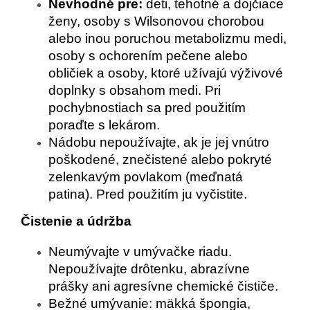
Nevhodné pre:
deti, tehotné a dojčiace
ženy, osoby s Wilsonovou chorobou
alebo inou poruchou metabolizmu medi,
osoby s ochorením pečene alebo
obličiek a osoby, ktoré užívajú výživové
doplnky s obsahom medi. Pri
pochybnostiach sa pred použitím
poraďte s lekárom.
Nádobu nepoužívajte, ak je jej vnútro
poškodené, znečistené alebo pokryté
zelenkavým povlakom (meďnatá
patina). Pred použitím ju vyčistite.
Čistenie a údržba
Neumývajte v umývačke riadu.
Nepoužívajte drôtenku, abrazívne
prášky ani agresívne chemické čističe.
Bežné umývanie: mäkká špongia,