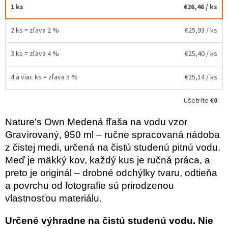
1 ks
€26,46
/ ks
2 ks = zľava 2 %
€25,93
/ ks
3 ks = zľava 4 %
€25,40
/ ks
4 a viac ks = zľava 5 %
€25,14
/ ks
Ušetríte
€0
Nature's Own Medená fľaša na vodu vzor
Gravírovaný, 950 ml – ručne spracovaná nádoba
z čistej medi, určená na čistú studenú pitnú vodu.
Meď je mäkký kov, každý kus je ručná práca, a
preto je originál – drobné odchýlky tvaru, odtieňa
a povrchu od fotografie sú prirodzenou
vlastnosťou materiálu.
Určené výhradne na čistú studenú vodu. Nie