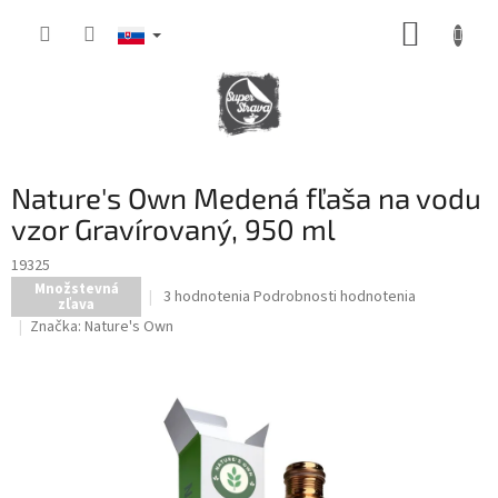
Prejsť
NÁKUP
na
obsah
KOŠÍK
Nature's Own Medená fľaša na vodu
vzor Gravírovaný, 950 ml
19325
Množstevná
Priemerné
3 hodnotenia
Podrobnosti hodnotenia
zľava
hodnotenie
Značka:
Nature's Own
produktu
je
3,7
z
5
hviezdičiek.