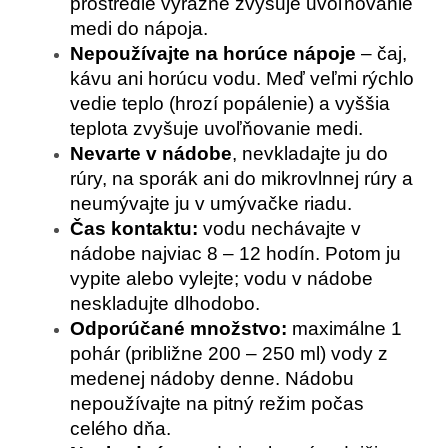
prostredie výrazne zvyšuje uvoľňovanie
medi do nápoja.
Nepoužívajte na horúce nápoje
– čaj,
kávu ani horúcu vodu. Meď veľmi rýchlo
vedie teplo (hrozí popálenie) a vyššia
teplota zvyšuje uvoľňovanie medi.
Nevarte v nádobe
, nevkladajte ju do
rúry, na sporák ani do mikrovlnnej rúry a
neumývajte ju v umývačke riadu.
Čas kontaktu:
vodu nechávajte v
nádobe najviac 8 – 12 hodín. Potom ju
vypite alebo vylejte; vodu v nádobe
neskladujte dlhodobo.
Odporúčané množstvo:
maximálne 1
pohár (približne 200 – 250 ml) vody z
medenej nádoby denne. Nádobu
nepoužívajte na pitný režim počas
celého dňa.