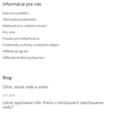
ä
Informácie pre vás
Wilsonovou chorobou.
t
Doprava a platba
i
Obchodné podmienky
e
Reklamácie a vrátenie tovaru
Kto sme
Ponuka pre influencerov
Podmienky ochrany osobných údajov
Affiliate program
Veľkoobchodná spolupráca
Blog
Chlór, slaná voda a slnko
25.7.2026
Letné opúchanie nôh: Prečo v horúčavách zadržiavame
vodu?