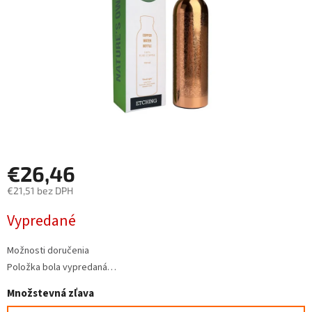
€26,46
€21,51 bez DPH
Jednotková
Vypredané
cena:
Možnosti doručenia
Položka bola vypredaná…
Množstevná zľava