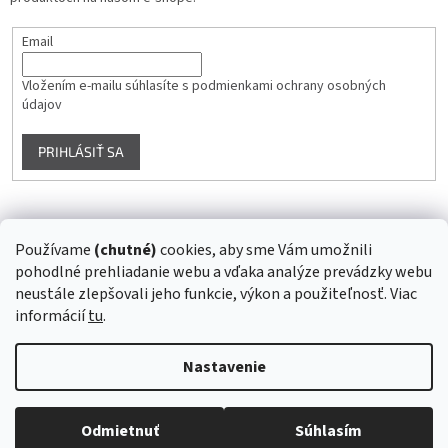
Email
Vložením e-mailu súhlasíte s
podmienkami ochrany osobných
údajov
PRIHLÁSIŤ SA
Instagram
Používame
(chutné)
cookies, aby sme Vám umožnili
pohodlné prehliadanie webu a vďaka analýze prevádzky webu
Sledovať na Instagrame
neustále zlepšovali jeho funkcie, výkon a použiteľnosť. Viac
informácií
tu
.
Vytvoril Shoptet
Nastavenie
Copyright 2026
Superstrava.sk - staráme sa o Vaše zdravie...
.
Odmietnuť
Súhlasím
Všetky práva vyhradené.
Upraviť nastavenie cookies