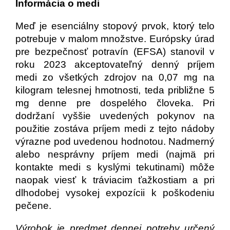
Informácia o medi
Meď je esenciálny stopový prvok, ktorý telo
potrebuje v malom množstve. Európsky úrad
pre bezpečnosť potravín (EFSA) stanovil v
roku 2023 akceptovateľný denný príjem
medi zo všetkých zdrojov na 0,07 mg na
kilogram telesnej hmotnosti, teda približne 5
mg denne pre dospelého človeka. Pri
dodržaní vyššie uvedených pokynov na
použitie zostáva príjem medi z tejto nádoby
výrazne pod uvedenou hodnotou. Nadmerný
alebo nesprávny príjem medi (najmä pri
kontakte medi s kyslými tekutinami) môže
naopak viesť k tráviacim ťažkostiam a pri
dlhodobej vysokej expozícii k poškodeniu
pečene.
Výrobok je predmet dennej potreby určený