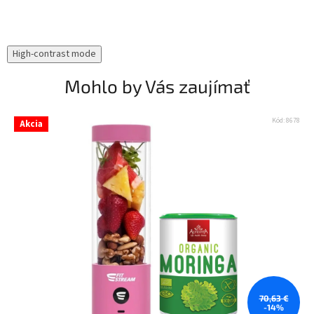
High-contrast mode
Mohlo by Vás zaujímať
Kód:
8678
Akcia
70,63 €
-14%