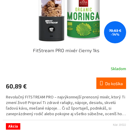
70,63 €
-14%
FitStream PRO mixér čierny 1ks
Skladom
Do košíka
60,89 €
Revolučný FITSTREAM PRO – najvýkonnejší prenosný mixér, ktorý Ti
zmení život! Pripraví Ti zdravé raňajky, nápoje, desiatu, skvelú
ľadovú kávu, miešané nápoje… Či už športuješ, podnikáš, si
zaneprázdnený rodič alebo pokojne aj všetko súbežne, oceníš ho
nielen ty, ale aj tvoje okolie.
Kód:
19532
Akcia