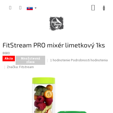
Prejsť
NÁKUP
na
obsah
KOŠÍK
FitStream PRO mixér limetkový 1ks
8680
Akcia
Množstevná
Priemerné
1 hodnotenie
Podrobnosti hodnotenia
zľava
hodnotenie
Značka:
Fitstream
produktu
je
5,0
z
5
hviezdičiek.