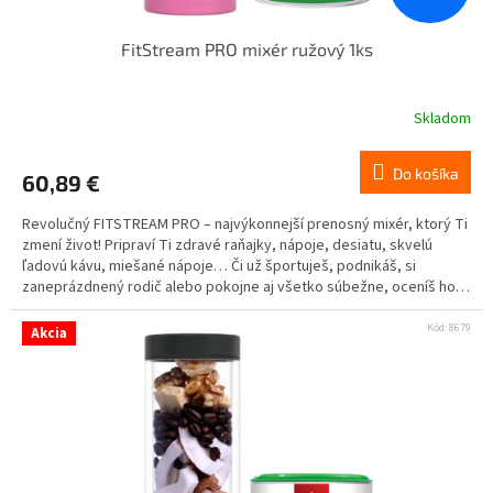
FitStream PRO mixér ružový 1ks
Skladom
Do košíka
60,89 €
Revolučný FITSTREAM PRO – najvýkonnejší prenosný mixér, ktorý Ti
zmení život! Pripraví Ti zdravé raňajky, nápoje, desiatu, skvelú
ľadovú kávu, miešané nápoje… Či už športuješ, podnikáš, si
zaneprázdnený rodič alebo pokojne aj všetko súbežne, oceníš ho
nielen ty, ale aj tvoje okolie.
Kód:
8679
Akcia