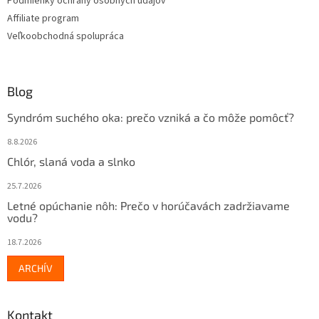
Podmienky ochrany osobných údajov
Affiliate program
Veľkoobchodná spolupráca
Blog
Syndróm suchého oka: prečo vzniká a čo môže pomôcť?
8.8.2026
Chlór, slaná voda a slnko
25.7.2026
Letné opúchanie nôh: Prečo v horúčavách zadržiavame
vodu?
18.7.2026
ARCHÍV
Kontakt