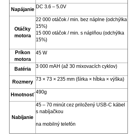
DC 3.6 – 5.0V
Napájanie
22 000 otáčok / min. bez náplne (odchýlka
15%)
Otáčky
15 000 otáčok / min. s náplňou (odchýlka
motora
15%)
Príkon
45 W
motora
3 000 mAH (až 30 mixovacích cyklov)
Batéria
73 × 73 × 235 mm (šírka × hĺbka × výška)
Rozmery
490g
Hmotnosť
45 – 70 minút cez priložený USB-C kábel
s nabíjačkou
Nabíjanie
na mobilný telefón