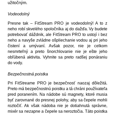
užitočným.
Vodeodolný
Presne tak – FitStream PRO je vodeodolný! A to z
neho robí skvelého spoločníka aj do dažďa. Vy budete
potrebovať dáždnik, ale FitStream PRO to ustojí i bez
neho a navyše zvládne ošpliechanie vodou aj pri jeho
čistení a umývaní. Avšak pozor, nie je celkom
nesmrteľný a preto šnorchlovanie nie je ešte jeho
obľúbená aktivita. Vyhnite sa preto radšej ponáraniu
do vody.
Bezpečnostná poistka
Pri FitStreame PRO je bezpečnosť naozaj dôležitá.
Preto má bezpečnostnú poistku a tá chráni používateľa
pred poranením. Na nádobe sú magnety, ktoré musia
byť zarovnané do presnej polohy, aby sa čepele mohli
roztočiť. Ak však nádoba nie je dotiahnutá správne,
mixér sa nezapne a čepele sa neroztočia. Táto poistka