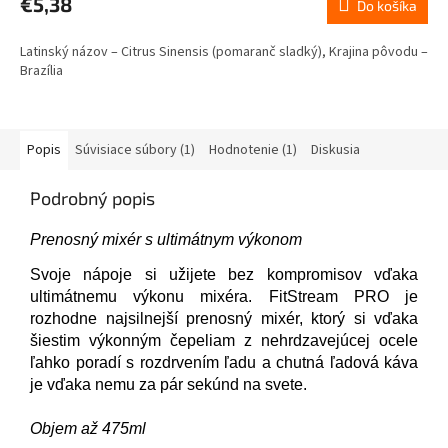
€5,38
Do košíka
je
5,0
Latinský názov – Citrus Sinensis (pomaranč sladký), Krajina pôvodu –
z
Brazília
5
hviezdičiek.
Popis
Súvisiace súbory (1)
Hodnotenie (1)
Diskusia
Podrobný popis
Prenosný mixér s ultimátnym výkonom
Svoje nápoje si užijete bez kompromisov vďaka
ultimátnemu výkonu mixéra. FitStream PRO je
rozhodne najsilnejší prenosný mixér, ktorý si vďaka
šiestim výkonným čepeliam z nehrdzavejúcej ocele
ľahko poradí s rozdrvením ľadu a chutná ľadová káva
je vďaka nemu za pár sekúnd na svete.
Objem až 475ml