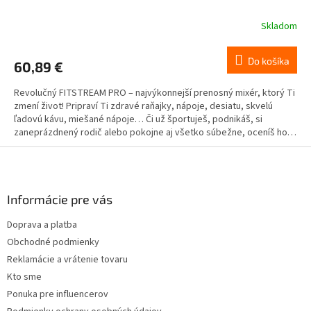
Skladom
Do košíka
60,89 €
Revolučný FITSTREAM PRO – najvýkonnejší prenosný mixér, ktorý Ti
zmení život! Pripraví Ti zdravé raňajky, nápoje, desiatu, skvelú
ľadovú kávu, miešané nápoje… Či už športuješ, podnikáš, si
zaneprázdnený rodič alebo pokojne aj všetko súbežne, oceníš ho
nielen ty, ale aj tvoje okolie.
Z
á
p
ä
Informácie pre vás
t
Doprava a platba
i
Obchodné podmienky
e
Reklamácie a vrátenie tovaru
Kto sme
Ponuka pre influencerov