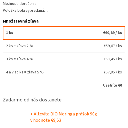
Možnosti doručenia
Položka bola vypredaná…
Množstevná zľava
1 ks
€60,89
/ ks
2 ks = zľava 2 %
€59,67
/ ks
3 ks = zľava 4 %
€58,45
/ ks
4 a viac ks = zľava 5 %
€57,85
/ ks
Ušetríte
€0
Zadarmo od nás dostanete
+ Altevita BIO Moringa prášok 90g
v hodnote €9,53