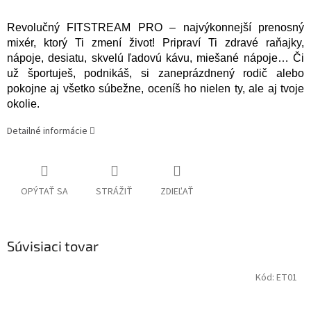
Revolučný FITSTREAM PRO – najvýkonnejší prenosný
mixér, ktorý Ti zmení život! Pripraví Ti zdravé raňajky,
nápoje, desiatu, skvelú ľadovú kávu, miešané nápoje… Či
už športuješ, podnikáš, si zaneprázdnený rodič alebo
pokojne aj všetko súbežne, oceníš ho nielen ty, ale aj tvoje
okolie.
Detailné informácie
OPÝTAŤ SA
STRÁŽIŤ
ZDIEĽAŤ
Súvisiaci tovar
Kód:
ET01