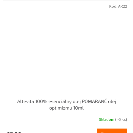
Kód:
AR22
Altevita 100% esenciálny olej POMARANČ olej
optimizmu 10ml
Skladom
(>5 ks)
Priemerné
hodnotenie
produktu