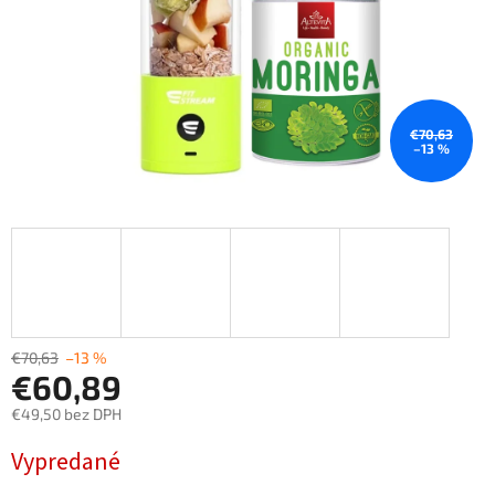
€70,63
–13 %
€70,63
–13 %
€60,89
€49,50 bez DPH
Jednotková
Vypredané
cena: