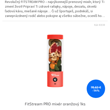
Revolučný FITSTREAM PRO – najvýkonnejší prenosný mixér, ktorý Ti
zmení život! Pripraví Ti zdravé raňajky, nápoje, desiatu, skvelú
ľadovú kávu, miešané nápoje… Či už športuješ, podnikáš, si
zaneprázdnený rodič alebo pokojne aj všetko súbežne, oceníš ho
nielen ty, ale aj tvoje okolie.
Kód:
83038
70,63 €
-14%
FitStream PRO mixér oranžový 1ks