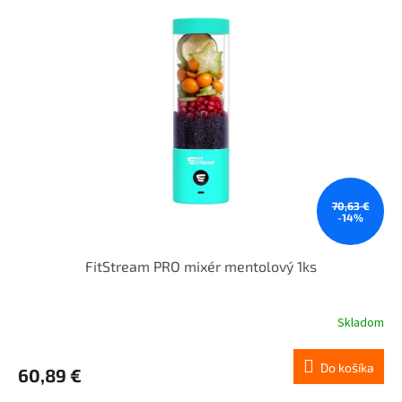
70,63 €
-14%
FitStream PRO mixér mentolový 1ks
Skladom
Do košíka
60,89 €