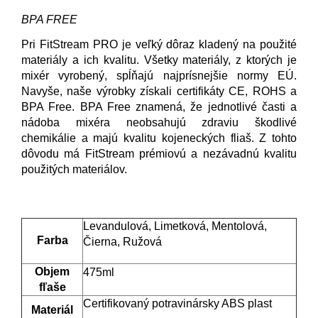
BPA FREE
Pri FitStream PRO je veľký dôraz kladený na použité
materiály a ich kvalitu. Všetky materiály, z ktorých je
mixér vyrobený, spĺňajú najprísnejšie normy EÚ.
Navyše, naše výrobky získali certifikáty CE, ROHS a
BPA Free. BPA Free znamená, že jednotlivé časti a
nádoba mixéra neobsahujú zdraviu škodlivé
chemikálie a majú kvalitu kojeneckých fliaš. Z tohto
dôvodu má FitStream prémiovú a nezávadnú kvalitu
použitých materiálov.
Levandulová, Limetková, Mentolová,
Farba
Čierna, Ružová
Objem
475ml
fľaše
Certifikovaný potravinársky ABS plast
Materiál