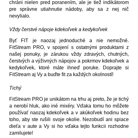
chráni nielen pred poranením, ale je tiež indikátorom
pre správne utiahnutie nádoby, aby sa z nej nič
nevylialo.
Vždy čerstvé nápoje kdekoľvek a kedykoľvek
Byť FIT je naozaj jednoduché a nie nemožné.
FitStream PRO, v spojení s ostatnými produktami z
našej ponuky, je zárukou vždy zdravých, chutných,
čerstvých a výživných nápojov a pokrmov kdekoľvek a
kedykoľvek, ktoré máte ihneď poruke. Doprajte si
FitStream aj Vy a buďte fit za každých okolností!
Tichý
FitStream PRO je unikátom na trhu aj preto, že je tichý
a nerobí hluk, ako iné mixéry. Vďaka tomu ho môžete
používať naozaj kdekoľvek a v akúkoľvek hodinu bez
toho, aby ste rušili svoje okolie. Nezobudí ani spiace
dieťa v aute a Vy si ho vďaka tejto funkcii rozhodne
zamilujete!