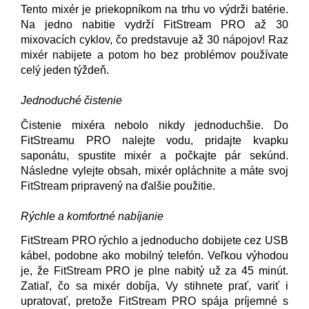
Tento mixér je priekopníkom na trhu vo výdrži batérie.
Na jedno nabitie vydrží FitStream PRO až 30
mixovacích cyklov, čo predstavuje až 30 nápojov! Raz
mixér nabijete a potom ho bez problémov používate
celý jeden týždeň.
Jednoduché čistenie
Čistenie mixéra nebolo nikdy jednoduchšie. Do
FitStreamu PRO nalejte vodu, pridajte kvapku
saponátu, spustite mixér a počkajte pár sekúnd.
Následne vylejte obsah, mixér opláchnite a máte svoj
FitStream pripravený na ďalšie použitie.
Rýchle a komfortné nabíjanie
FitStream PRO rýchlo a jednoducho dobijete cez USB
kábel, podobne ako mobilný telefón. Veľkou výhodou
je, že FitStream PRO je plne nabitý už za 45 minút.
Zatiaľ, čo sa mixér dobíja, Vy stihnete prať, variť i
upratovať, pretože FitStream PRO spája príjemné s