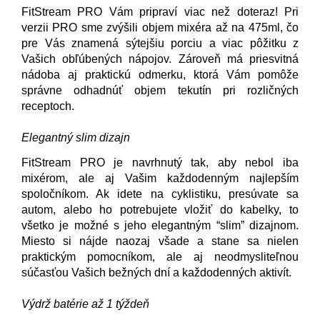
FitStream PRO Vám pripraví viac než doteraz! Pri
verzii PRO sme zvýšili objem mixéra až na 475ml, čo
pre Vás znamená sýtejšiu porciu a viac pôžitku z
Vašich obľúbených nápojov. Zároveň má priesvitná
nádoba aj praktickú odmerku, ktorá Vám pomôže
správne odhadnúť objem tekutín pri rozličných
receptoch.
Elegantný slim dizajn
FitStream PRO je navrhnutý tak, aby nebol iba
mixérom, ale aj Vašim každodenným najlepším
spoločníkom. Ak idete na cyklistiku, presúvate sa
autom, alebo ho potrebujete vložiť do kabelky, to
všetko je možné s jeho elegantným “slim” dizajnom.
Miesto si nájde naozaj všade a stane sa nielen
praktickým pomocníkom, ale aj neodmysliteľnou
súčasťou Vašich bežných dní a každodenných aktivít.
Výdrž batérie až 1 týždeň