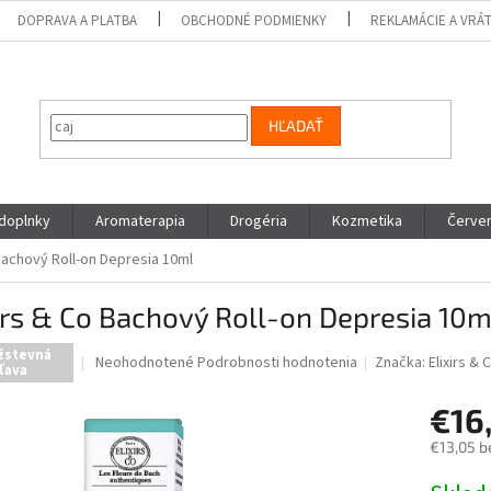
DOPRAVA A PLATBA
OBCHODNÉ PODMIENKY
REKLAMÁCIE A VRÁ
HĽADAŤ
 doplnky
Aromaterapia
Drogéria
Kozmetika
Červen
 Bachový Roll-on Depresia 10ml
irs & Co Bachový Roll-on Depresia 10m
žstevná
Priemerné
Neohodnotené
Podrobnosti hodnotenia
Značka:
Elixirs & 
ľava
hodnotenie
produktu
€16
je
0,0
€13,05 b
z
Jednotk
5