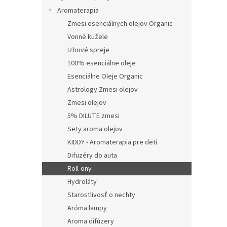
l
Aromaterapia
Zmesi esenciálnych olejov Organic
Vonné kužele
Izbové spreje
100% esenciálne oleje
Esenciálne Oleje Organic
Astrology Zmesi olejov
Zmesi olejov
5% DILUTE zmesi
Sety aroma olejov
KIDDY - Aromaterapia pre deti
Difuzéry do auta
Roll-ony
Hydroláty
Starostlivosť o nechty
Aróma lampy
Aroma difúzery