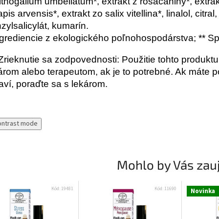
ithogallum umbellatum*, extrakt z rosacaniny*, extrak
apis arvensis*, extrakt zo salix vitellina*, linalol, citral
zylsalicylát, kumarín.
ngrediencie z ekologického poľnohospodárstva; ** S
 Zrieknutie sa zodpovednosti: Použitie tohto produk
árom alebo terapeutom, ak je to potrebné. Ak máte
aví, poraďte sa s lekárom.
ontrast mode
Mohlo by Vás zau
Kód:
19481
Kód:
11690
Novinka