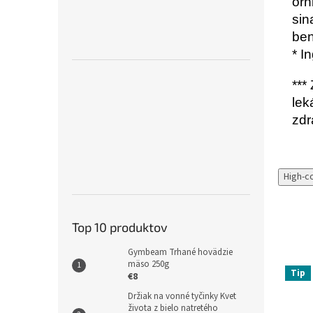
orn
sin
ben
* I
***
lek
zdr
High-c
Top 10 produktov
Gymbeam Trhané hovädzie
mäso 250g
Tip
€8
Držiak na vonné tyčinky Kvet
života z bielo natretého