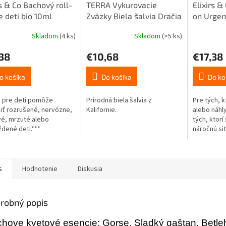
rs & Co Bachový roll-
TERRA Vykurovacie
Elixirs &
e deti bio 10ml
Zväzky Biela šalvia Dračia
on Urgen
krv 25-30g 10cm
Skladom
(4 ks)
Skladom
(>5 ks)
38
€10,68
€17,38
o košíka
Do košíka
Do ko
n pre deti pomôže
Prírodná biela šalvia z
Pre tých, k
iť rozrušené, nervózne,
Kalifornie.
alebo náhl
vé, mrzuté alebo
tých, ktorí
dené deti.***
náročnú si
produkt pri
zmierňuje b
s
Hodnotenie
Diskusia
robný popis
hove kvetové esencie: Gorse, Sladký gaštan, Betle