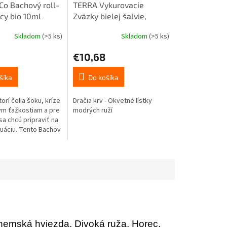
 Co Bachový roll-
TERRA Vykurovacie
cy bio 10ml
Zväzky bielej šalvie,
dračej krvi a modrých
Skladom
(>5 ks)
Skladom
(>5 ks)
ružových lupeňov 25-30g
10cm
€10,68
šíka
Do košíka
torí čelia šoku, kríze
Dračia krv - Okvetné lístky
ym ťažkostiam a pre
modrých ruží
 sa chcú pripraviť na
tuáciu. Tento Bachov
náša rýchlu úľavu,
olesť a...
hemská hviezda, Divoká ruža, Horec,