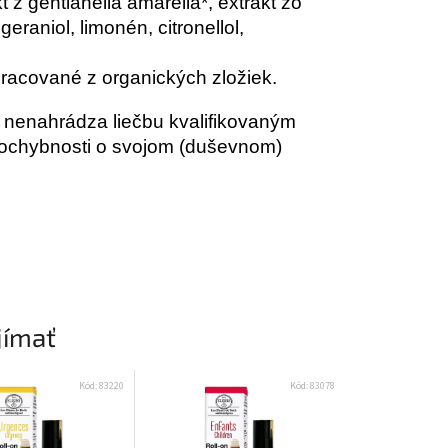
t z gentianella amarella*, extrakt zo
, geraniol, limonén, citronellol,
pracované z organických zložiek.
tu nenahrádza liečbu kvalifikovaným
 pochybnosti o svojom (duševnom)
jímať
Kód:
83220
Kód:
83078