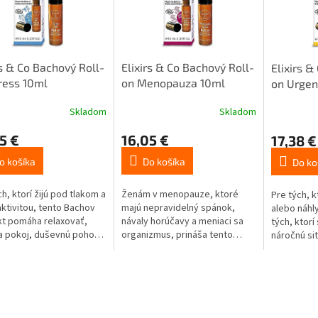
rs & Co Bachový Roll-
Elixirs & Co Bachový Roll-
Elixirs &
ress 10ml
on Menopauza 10ml
on Urgen
Skladom
Skladom
5 €
16,05 €
17,38 €
o košíka
Do košíka
Do ko
ch, ktorí žijú pod tlakom a
Ženám v menopauze, ktoré
Pre tých, k
ktivitou, tento Bachov
majú nepravidelný spánok,
alebo náhl
t pomáha relaxovať,
návaly horúčavy a meniaci sa
tých, ktorí
a pokoj, duševnú pohodu
organizmus, prináša tento
náročnú si
vnanosť.***
Bachov produkt fyzickú a
produkt pri
psychickú úľavu.***
zmierňuje 
silu.^^