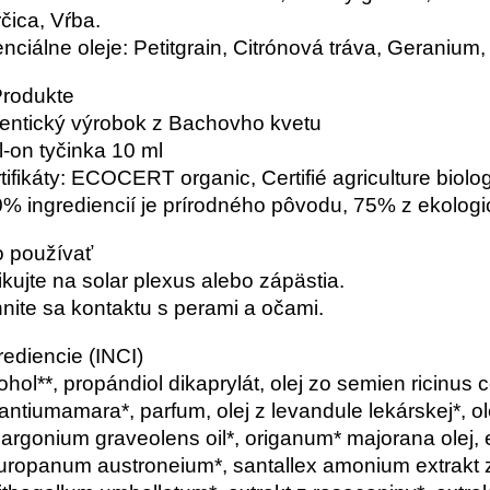
čica, Vŕba.
nciálne oleje: Petitgrain, Citrónová tráva, Geraniu
rodukte
entický výrobok z Bachovho kvetu
l-on tyčinka 10 ml
tifikáty: ECOCERT organic, Certifié agriculture biolo
% ingrediencií je prírodného pôvodu, 75% z ekolo
 používať
ikujte na solar plexus alebo zápästia.
nite sa kontaktu s perami a očami.
rediencie (INCI)
ohol**, propándiol dikaprylát, olej zo semien ricinus c
antiumamara*, parfum, olej z levandule lekárskej*, 
largonium graveolens oil*, origanum* majorana olej, 
uropanum austroneium*, santallex amonium extrakt z 