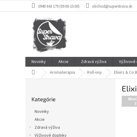
Prejsť
0940 643 179 (09:00-15:00)
obchod@superstrava.sk
na
obsah
Novinky
Akcie
Zdravá výživa
Výživové
Domov
Aromaterapia
Roll-ony
Elixirs & Co
B
Elix
o
Preskočiť
č
Kategórie
kategórie
Mno
n
z
ý
Novinky
p
Akcie
a
Zdravá výživa
n
e
Výživové doplnky