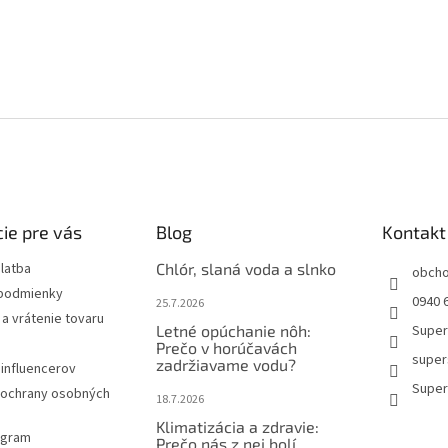
ie pre vás
Blog
Kontakt
latba
Chlór, slaná voda a slnko
obch
podmienky
0940 6
25.7.2026
a vrátenie tovaru
Letné opúchanie nôh:
Super
Prečo v horúčavách
super
zadržiavame vodu?
influencerov
Super
ochrany osobných
18.7.2026
Klimatizácia a zdravie:
rogram
Prečo nás z nej bolí