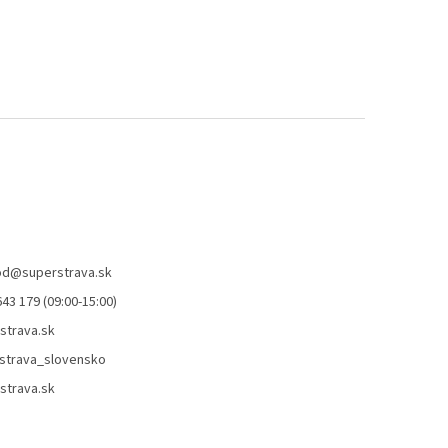
od
@
superstrava.sk
43 179 (09:00-15:00)
strava.sk
strava_slovensko
strava.sk