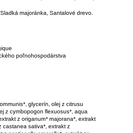
m, Sladká majoránka, Santalové drevo.
gique
gického poľnohospodárstva
ommunis*, glycerín, olej z citrusu
olej z cymbopogon flexuosus*, aqua
extrakt z origanum* majorana*, extrakt
castanea sativa*, extrakt z