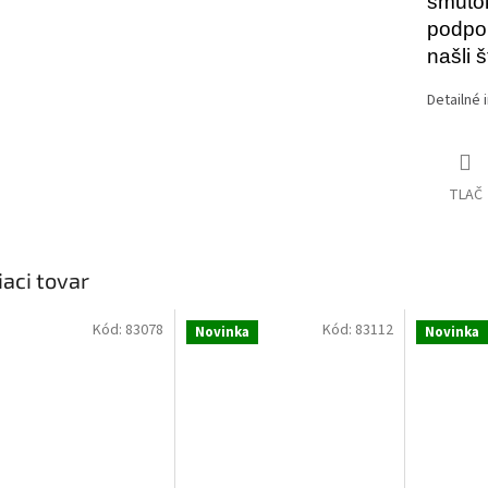
smútok
podpor
našli š
Detailné 
TLAČ
iaci tovar
Kód:
83078
Kód:
83112
Novinka
Novinka