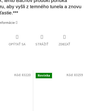
, tento Bachov produkt ponúka
u, aby vyšli z temného tunela a znovu
ťastie.***
informácie
OPÝTAŤ SA
STRÁŽIŤ
ZDIEĽAŤ
Kód:
83220
Kód:
83259
Novinka