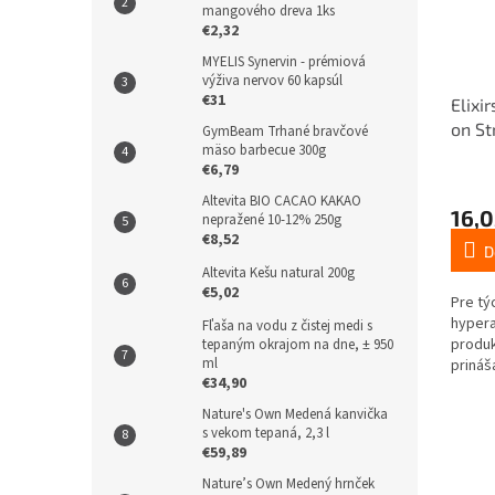
mangového dreva 1ks
€2,32
MYELIS Synervin - prémiová
výživa nervov 60 kapsúl
€31
Elixi
on St
GymBeam Trhané bravčové
mäso barbecue 300g
€6,79
Altevita BIO CACAO KAKAO
16,0
nepražené 10-12% 250g
€8,52
D
Altevita Kešu natural 200g
€5,02
Pre tý
hypera
Fľaša na vodu z čistej medi s
produk
tepaným okrajom na dne, ± 950
ml
prináš
€34,90
a vyro
Nature's Own Medená kanvička
s vekom tepaná, 2,3 l
€59,89
Nature’s Own Medený hrnček