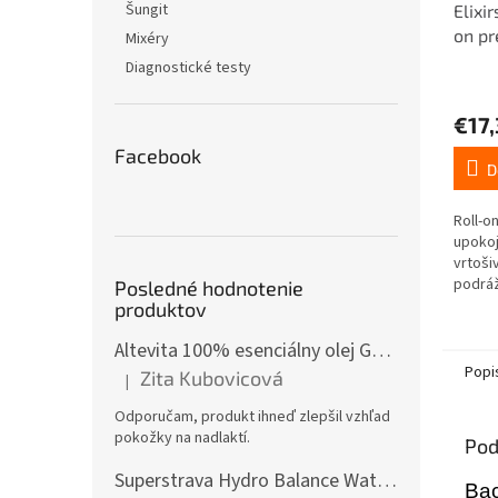
Šungit
Elixi
on pr
Mixéry
Diagnostické testy
€17,
Facebook
D
Roll-o
upokoj
vrtoši
podráž
Posledné hodnotenie
produktov
Altevita 100% esenciálny olej GÁFOR – Olej pozitívnej energie 10ml
Popi
Zita Kubovicová
|
Hodnotenie produktu je 5 z 5 hviezdičiek.
Odporučam, produkt ihneď zlepšil vzhľad
pokožky na nadlaktí.
Pod
Superstrava Hydro Balance Watermelon electrolytes Box 30 x 4,7g
Bac