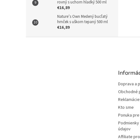
rovný s uchom hladký 500 ml
€16,89
Nature’s Own Medený bucľatý
hrnček s uškom tepaný 500 ml
€16,89
Z
á
p
ä
t
Informác
i
e
Doprava a p
Obchodné 
Reklamácie 
Kto sme
Ponuka pre 
Podmienky 
údajov
Affiliate p