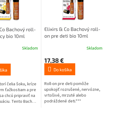
Elixirs & Co Bachový roll-
 Co Bachový roll-
on pre deti bio 10ml
cy bio 10ml
Skladom
Skladom
17,38 €
Do košíka
šíka
Roll-on pre deti pomôže
torí čelia šoku, kríze
upokojiť rozrušené, nervózne,
ym ťažkostiam a pre
vrtošivé, mrzuté alebo
 sa chcú pripraviť na
podráždené deti.***
tuáciu. Tento Bachov
náša rýchlu úľavu,
bolesť a dodáva