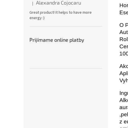
Alexandra Cojocaru
|
Hor
Hodnotenie produktu je 5 z 5 hviezdičiek.
Ese
Great product! It helps to have more
energy :)
O P
Aut
Rol
Prijímame online platby
Cer
100
Ako
Apl
Vyh
Ing
Alk
aur
,pe
z e