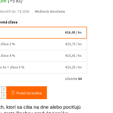
dom
(>5 ks)
oručiť do:
7.8.2026
Možnosti doručenia
vná zľava
€16,05
/ ks
= zľava 2 %
€15,73
/ ks
= zľava 4 %
€15,41
/ ks
ac ks = zľava 5 %
€15,25
/ ks
Ušetríte
€0
Pridať do košíka
ch, ktorí sa cítia na dne alebo pociťujú