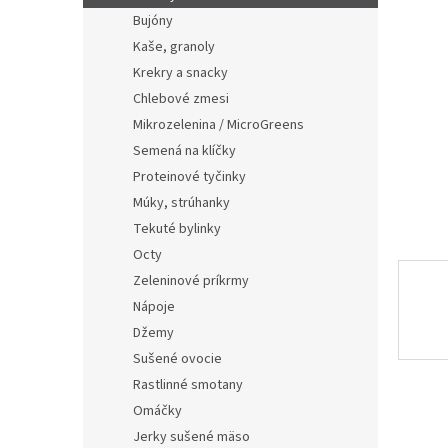
l
Bujóny
Kaše, granoly
Krekry a snacky
Chlebové zmesi
Mikrozelenina / MicroGreens
Semená na klíčky
Proteinové tyčinky
Múky, strúhanky
Tekuté bylinky
Octy
Zeleninové príkrmy
Nápoje
Džemy
Sušené ovocie
Rastlinné smotany
Omáčky
Jerky sušené mäso