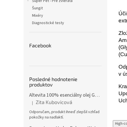
Super Pet - Pre zvieratá
Šungit
Úči
Mixéry
ext
Diagnostické testy
Zlo
Ama
Facebook
(Gl
(Cu
Odp
v ú
Posledné hodnotenie
produktov
Kra
Upo
Altevita 100% esenciálny olej GÁFOR – Olej pozitívnej energie 10ml
Uch
Zita Kubovicová
|
Hodnotenie produktu je 5 z 5 hviezdičiek.
Odporučam, produkt ihneď zlepšil vzhľad
pokožky na nadlaktí.
High-c