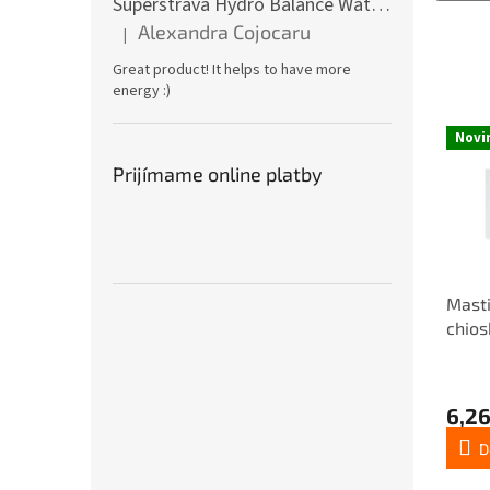
Superstrava Hydro Balance Watermelon electrolytes Box 30 x 4,7g
Alexandra Cojocaru
|
Hodnotenie produktu je 5 z 5 hviezdičiek.
Great product! It helps to have more
energy :)
Novi
Prijímame online platby
Masti
chios
6,26
D