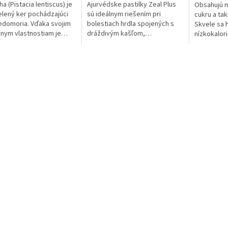
a (Pistacia lentiscus) je
Ajurvédske pastilky Zeal Plus
Obsahujú 
lený ker pochádzajúci
sú ideálnym riešením pri
cukru a tak
edomoria. Vďaka svojim
bolestiach hrdla spojených s
Skvele sa 
vnym vlastnostiam je
dráždivým kašľom,
nízkokalori
 už od staroveku. Na
nachladnutím a chrípkou.
štandardný
ch ostrovoch, najmä na
cukríkov.
e Chios, je pestovanie
hy dodnes veľmi
rne.