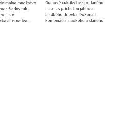
Gumové cukríky bez pridaného
minimálne množstvo
cukru, s príchuťou jahôd a
mer žiadny tuk.
sladkého drievka. Dokonalá
hodí ako
kombinácia sladkého a slaného!
cká alternatíva
ch želatínových