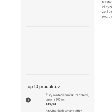
Mastich
vždyze
zo Str
pozití
cenená
grécky
ostrov
mastic
populá
Top 10 produktov
Čistý medený hrnček, zaoblený,
tepaný 300 ml
€19,94
Altevita Black Velvet Coffee