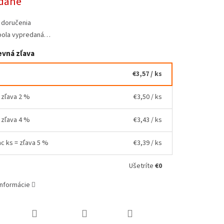
dané
 doručenia
bola vypredaná…
vná zľava
€3,57
/ ks
= zľava 2 %
€3,50
/ ks
= zľava 4 %
€3,43
/ ks
ac ks = zľava 5 %
€3,39
/ ks
Ušetríte
€0
informácie