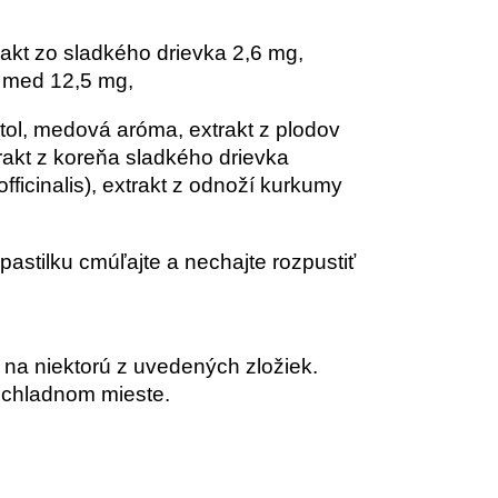
rakt zo sladkého drievka 2,6 mg,
, med 12,5 mg,
ntol, medová aróma, extrakt z plodov
rakt z koreňa sladkého drievka
officinalis), extrakt z odnoží kurkumy
astilku cmúľajte a nechajte rozpustiť
 na niektorú z uvedených zložiek.
 chladnom mieste.