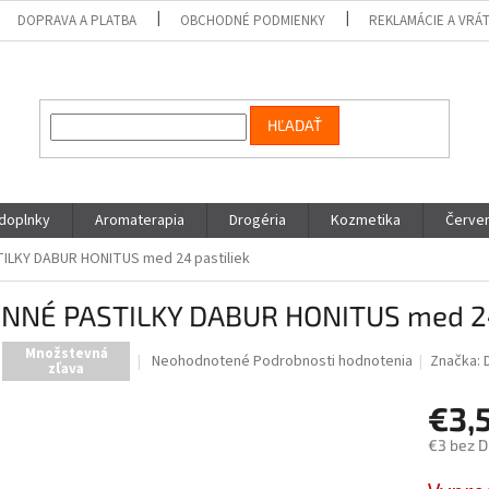
DOPRAVA A PLATBA
OBCHODNÉ PODMIENKY
REKLAMÁCIE A VRÁ
HĽADAŤ
 doplnky
Aromaterapia
Drogéria
Kozmetika
Červen
TILKY DABUR HONITUS med 24 pastiliek
INNÉ PASTILKY DABUR HONITUS med 24
Množstevná
Priemerné
Neohodnotené
Podrobnosti hodnotenia
Značka:
zľava
hodnotenie
produktu
€3,
je
0,0
€3 bez 
z
Jednotk
5