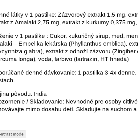
nné látky v 1 pastilke: Zázvorový extrakt 1,5 mg, ext
rakt z Amalaki 2,75 mg, extrakt z kurkumy 0,375 mg
ženie v 1 pastilke : Cukor, kukuričný sirup, med, me
laki – Embelika lekárska (Phyllanthus emblica), ext
ycyrrhiza glabra), extrakt z odnoží zázvoru (Zingiber 
rcuma longa), voda, farbivo (tartrazín, HT hnedá)
orúčané denné dávkovanie: 1 pastilka 3-4x denne, p
stach.
jina pôvodu: India
zornenie / Skladovanie: Nevhodné pre osoby citlivé
ovávajte mimo dosahu detí. Skladujte na suchom a
ontrast mode