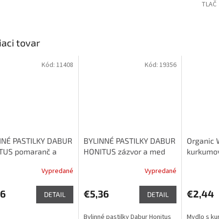
TLAČ
iaci tovar
Kód:
11408
Kód:
19356
NNÉ PASTILKY DABUR
BYLINNÉ PASTILKY DABUR
Organic 
TUS pomaranč a
HONITUS zázvor a med
kurkumo
4 pastiliek
24 pastiliek
Vypredané
Vypredané
36
€5,36
€2,44
DETAIL
DETAIL
Bylinné pastilky Dabur Honitus
Mydlo s ku