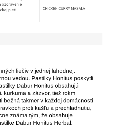
a ozdravenie
CHICKEN CURRY MASALA
kej pleti.
ných liečiv v jednej lahodnej,
rnou vedou. Pastilky Honitus poskytli
 pastilky Dabur Honitus obsahujú
. kurkuma a zázvor, tiež rokmi
osti bežná takmer v každej domácnosti
ravkoch proti kašľu a prechladnutiu,
becne známa tým, že obsahuje
astilke Dabur Honitus Herbal.