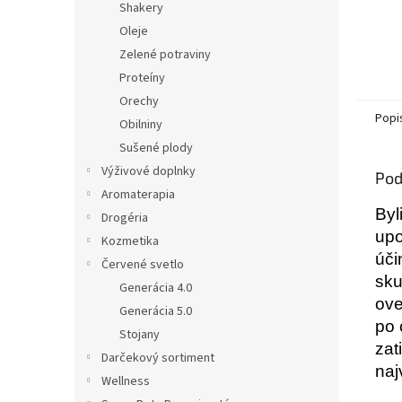
Shakery
Oleje
Zelené potraviny
Proteíny
Orechy
Popi
Obilniny
Sušené plody
Výživové doplnky
Pod
Aromaterapia
Byl
Drogéria
upo
Kozmetika
úči
Červené svetlo
sku
Generácia 4.0
ove
Generácia 5.0
po 
Stojany
zat
Darčekový sortiment
naj
Wellness