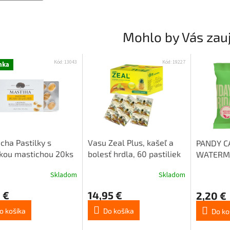
Mohlo by Vás zau
Kód:
13043
Kód:
19227
nka
cha Pastilky s
Vasu Zeal Plus, kašeľ a
PANDY C
kou mastichou 20ks
bolesť hrdla, 60 pastiliek
WATERM
Skladom
Skladom
 €
14,95 €
2,20 €
o košíka
Do košíka
Do ko