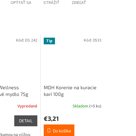
OPÝTAŤ SA
STRÁŽIŤ
ZDIEĽAŤ
Kód:
DS 242
Kód:
0533
Tip
Wellness
MDH Korenie na kuracie
vé mydlo 75g
karí 100g
Vypredané
Skladom
(>5 ks)
€3,21
DETAIL
Do košíka
rkumou na výživu