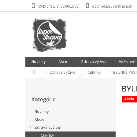
Prejsť
0940 643 179 (09:00-15:00)
obchod@superstrava.sk
na
obsah
Novinky
Akcie
Zdravá výživa
Výživové
Domov
Zdravá výživa
Cukríky
BYLINNÉ PAS
B
BYL
o
Preskočiť
č
Kategórie
kategórie
Akcia
n
ý
Novinky
p
Akcie
a
Zdravá výživa
n
e
Cukríky