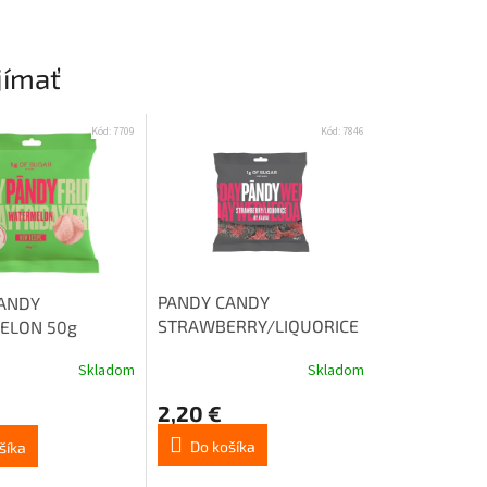
jímať
Kód:
7709
Kód:
7846
PANDY CANDY
ANDY
STRAWBERRY/LIQUORICE
ELON 50g
50g
Skladom
Skladom
2,20 €
Do košíka
šíka