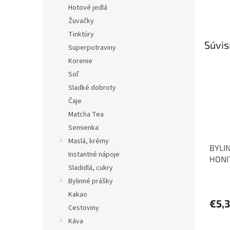
Hotové jedlá
Žuvačky
Tinktúry
Súvis
Superpotraviny
Korenie
Soľ
Sladké dobroty
Čaje
Matcha Tea
Semienka
Maslá, krémy
BYLI
Instantné nápoje
HONI
Sladidlá, cukry
med 2
Bylinné prášky
Kakao
€5,
Cestoviny
Káva