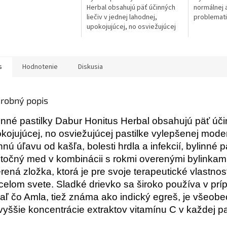
Herbal obsahujú päť účinných
normálnej 
liečiv v jednej lahodnej,
problematic
upokojujúcej, no osviežujúcej
pastilke vylepšenej modernou
vedou.
s
Hodnotenie
Diskusia
robný popis
inné pastilky Dabur Honitus Herbal obsahujú päť účin
kojujúcej, no osviežujúcej pastilke vylepšenej mode
nnú úľavu od kašľa, bolesti hrdla a infekcií, bylinné
točný med v kombinácii s rokmi overenými bylinkami
rená zložka, ktorá je pre svoje terapeutické vlastn
celom svete. Sladké drievko sa široko používa v príp
iaľ čo Amla, tiež známa ako indický egreš, je všeo
vyššie koncentrácie extraktov vitamínu C v každej p