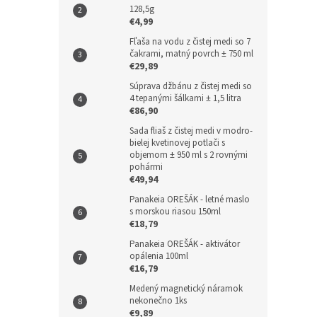
128,5g
€4,99
Fľaša na vodu z čistej medi so 7
čakrami, matný povrch ± 750 ml
€29,89
Súprava džbánu z čistej medi so
4 tepanými šálkami ± 1,5 litra
€86,90
Sada fliaš z čistej medi v modro-
bielej kvetinovej potlači s
objemom ± 950 ml s 2 rovnými
pohármi
€49,94
Panakeia OREŠÁK - letné maslo
s morskou riasou 150ml
€18,79
Panakeia OREŠÁK - aktivátor
opálenia 100ml
€16,79
Medený magnetický náramok
nekonečno 1ks
€9,89