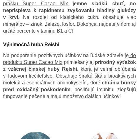
prášku Super Cacao Mix
jemne sladkú chuť, no
neprispieva k rapídnemu zvyšovaniu hladiny glukózy
v krvi
. Na rozdiel od klasického cukru obsahuje viac
minerálov – zinok, železo, fosfor. Dokonca, nájdete v ňom aj
určité percento vitamínu B1 a C!
Výnimočná huba Reishi
Na podporenie pozitívnych účinkov na ľudské zdravie je
do
produktu Super Cacao Mix
primiešaný aj
prírodný výťažok
z vzácnej čínskej huby Reishi
, ktorá je veľmi obľúbená
v ľudovom liečiteľstve. Obsahuje širokú škálu bioaktívnych
molekúl a esenciálnych aminokyselín, ktoré
chránia bunky
pred oxidačný poškodením
, posilňujú imunitu, zlepšujú
fungovanie pečene a majú množstvo ďalších účinkov!