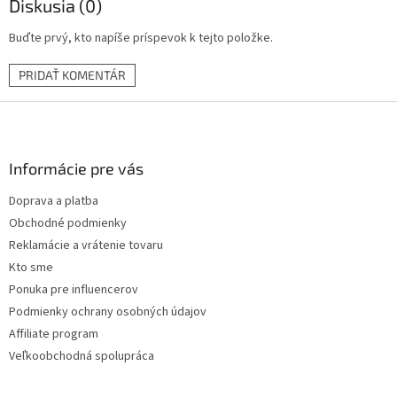
Diskusia (0)
Buďte prvý, kto napíše príspevok k tejto položke.
PRIDAŤ KOMENTÁR
Z
á
p
ä
Informácie pre vás
t
Doprava a platba
i
Obchodné podmienky
e
Reklamácie a vrátenie tovaru
Kto sme
Ponuka pre influencerov
Podmienky ochrany osobných údajov
Affiliate program
Veľkoobchodná spolupráca