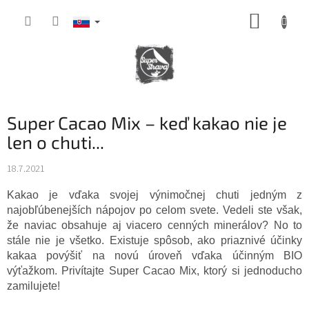
Prejsť
NÁKUP
na
obsah
KOŠÍK
Super Cacao Mix – keď kakao nie je
len o chuti...
18.7.2021
Kakao je vďaka svojej výnimočnej chuti jedným z
najobľúbenejších nápojov po celom svete. Vedeli ste však,
že naviac obsahuje aj viacero cenných minerálov? No to
stále nie je všetko. Existuje spôsob, ako priaznivé účinky
kakaa povýšiť na novú úroveň vďaka účinným BIO
výťažkom. Privítajte Super Cacao Mix, ktorý si jednoducho
zamilujete!