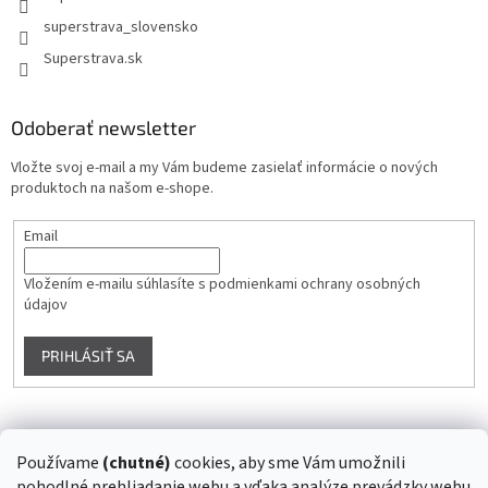
superstrava_slovensko
Superstrava.sk
Odoberať newsletter
Vložte svoj e-mail a my Vám budeme zasielať informácie o nových
produktoch na našom e-shope.
Email
Vložením e-mailu súhlasíte s
podmienkami ochrany osobných
údajov
PRIHLÁSIŤ SA
Instagram
Používame
(chutné)
cookies, aby sme Vám umožnili
pohodlné prehliadanie webu a vďaka analýze prevádzky webu