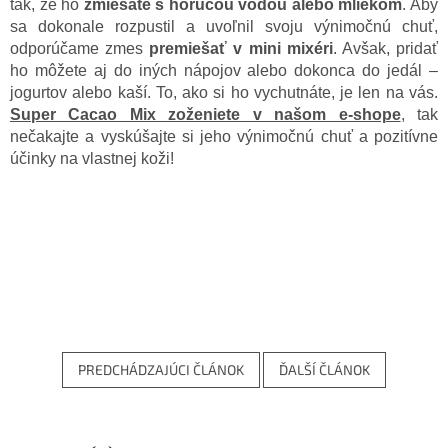
tak, že ho
zmiešate s horúcou vodou alebo mliekom
. Aby
sa dokonale rozpustil a uvoľnil svoju výnimočnú chuť,
odporúčame zmes
premiešať v mini mixéri
. Avšak, pridať
ho môžete aj do iných nápojov alebo dokonca do jedál –
jogurtov alebo kaší. To, ako si ho vychutnáte, je len na vás.
Super Cacao Mix zoženiete v našom e-shope
, tak
nečakajte a vyskúšajte si jeho výnimočnú chuť a pozitívne
účinky na vlastnej koži!
PREDCHÁDZAJÚCI ČLÁNOK
ĎALŠÍ ČLÁNOK