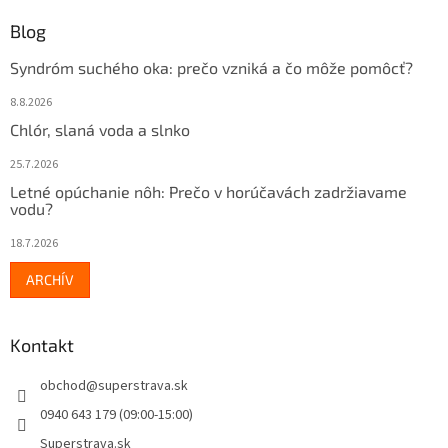
Blog
Syndróm suchého oka: prečo vzniká a čo môže pomôcť?
8.8.2026
Chlór, slaná voda a slnko
25.7.2026
Letné opúchanie nôh: Prečo v horúčavách zadržiavame
vodu?
18.7.2026
ARCHÍV
Kontakt
obchod
@
superstrava.sk
0940 643 179 (09:00-15:00)
Superstrava.sk