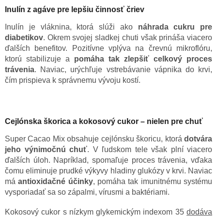
Inulín z agáve pre lepšiu činnosť čriev
Inulín je vláknina, ktorá slúži ako
náhrada cukru pre
diabetikov
. Okrem svojej sladkej chuti však prináša viacero
ďalších benefitov. Pozitívne vplýva na črevnú mikroflóru,
ktorú stabilizuje a
pomáha tak zlepšiť celkový proces
trávenia
. Naviac, urýchľuje vstrebávanie vápnika do krvi,
čím prispieva k správnemu vývoju kostí.
Cejlónska škorica a kokosový cukor – nielen pre chuť
Super Cacao Mix obsahuje cejlónsku škoricu, ktorá
dotvára
jeho výnimočnú chuť
. V ľudskom tele však plní viacero
ďalších úloh. Napríklad, spomaľuje proces trávenia, vďaka
čomu eliminuje prudké výkyvy hladiny glukózy v krvi. Naviac
má
antioxidačné účinky
, pomáha tak imunitnému systému
vysporiadať sa so zápalmi, vírusmi a baktériami.
Kokosový cukor s nízkym glykemickým indexom 35
dodáva