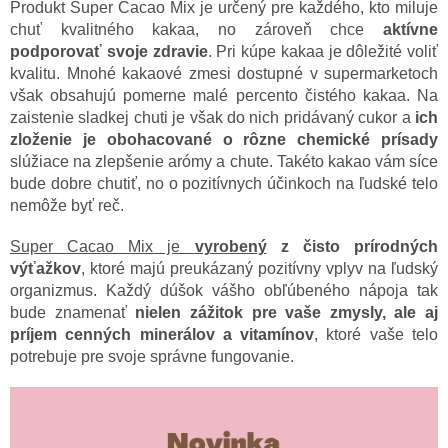
Produkt Super Cacao Mix je určený pre každého, kto miluje
chuť kvalitného kakaa, no zároveň chce
aktívne
podporovať svoje zdravie
. Pri kúpe kakaa je dôležité voliť
kvalitu. Mnohé kakaové zmesi dostupné v supermarketoch
však obsahujú pomerne malé percento čistého kakaa. Na
zaistenie sladkej chuti je však do nich pridávaný cukor a
ich
zloženie je obohacované o rôzne chemické prísady
slúžiace na zlepšenie arómy a chute. Takéto kakao vám síce
bude dobre chutiť, no o pozitívnych účinkoch na ľudské telo
nemôže byť reč.
Super Cacao Mix je
vyrobený
z čisto prírodných
výťažkov
, ktoré majú preukázaný pozitívny vplyv na ľudský
organizmus. Každý dúšok vášho obľúbeného nápoja tak
bude znamenať
nielen zážitok pre vaše zmysly, ale aj
príjem cenných minerálov a vitamínov
, ktoré vaše telo
potrebuje pre svoje správne fungovanie.