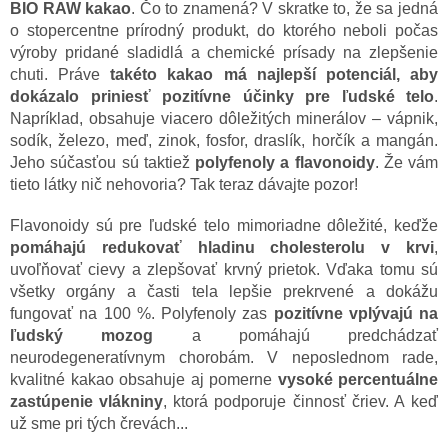
BIO RAW kakao
. Čo to znamená? V skratke to, že sa jedná
o stopercentne prírodný produkt, do ktorého neboli počas
výroby pridané sladidlá a chemické prísady na zlepšenie
chuti. Práve
takéto kakao má najlepší potenciál, aby
dokázalo priniesť pozitívne účinky pre ľudské telo
.
Napríklad, obsahuje viacero dôležitých minerálov – vápnik,
sodík, železo, meď, zinok, fosfor, draslík, horčík a mangán.
Jeho súčasťou sú taktiež
polyfenoly a flavonoidy
. Že vám
tieto látky nič nehovoria? Tak teraz dávajte pozor!
Flavonoidy sú pre ľudské telo mimoriadne dôležité, keďže
pomáhajú redukovať hladinu cholesterolu v krvi
,
uvoľňovať cievy a zlepšovať krvný prietok. Vďaka tomu sú
všetky orgány a časti tela lepšie prekrvené a dokážu
fungovať na 100 %. Polyfenoly zas
pozitívne vplývajú na
ľudský mozog
a pomáhajú predchádzať
neurodegeneratívnym chorobám. V neposlednom rade,
kvalitné kakao obsahuje aj pomerne
vysoké percentuálne
zastúpenie vlákniny
, ktorá podporuje činnosť čriev. A keď
už sme pri tých črevách...