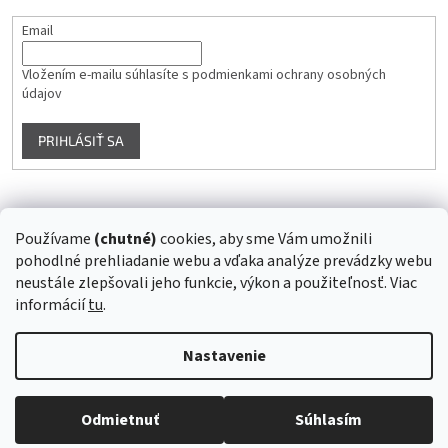
Email
Vložením e-mailu súhlasíte s
podmienkami ochrany osobných
údajov
PRIHLÁSIŤ SA
Instagram
Používame
(chutné)
cookies, aby sme Vám umožnili
pohodlné prehliadanie webu a vďaka analýze prevádzky webu
Sledovať na Instagrame
neustále zlepšovali jeho funkcie, výkon a použiteľnosť. Viac
informácií
tu
.
Vytvoril Shoptet
Nastavenie
Copyright 2026
Superstrava.sk - staráme sa o Vaše zdravie...
.
Odmietnuť
Súhlasím
Všetky práva vyhradené.
Upraviť nastavenie cookies