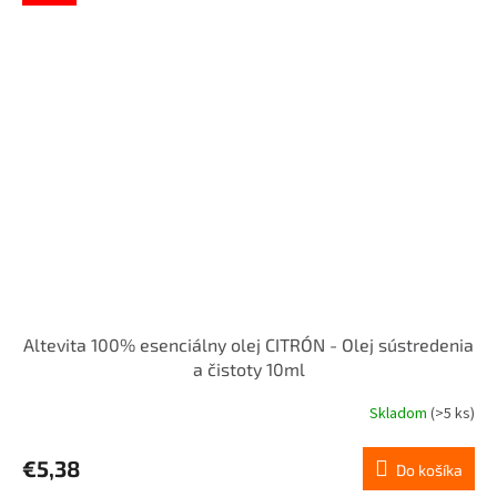
Altevita 100% esenciálny olej CITRÓN - Olej sústredenia
a čistoty 10ml
Skladom
(>5 ks)
Priemerné
hodnotenie
produktu
€5,38
Do košíka
je