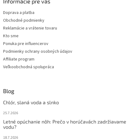
ä
Informácie pre vás
t
Doprava a platba
i
Obchodné podmienky
e
Reklamácie a vrátenie tovaru
Kto sme
Ponuka pre influencerov
Podmienky ochrany osobných údajov
Affiliate program
Veľkoobchodná spolupráca
Blog
Chlór, slaná voda a slnko
25.7.2026
Letné opúchanie nôh: Prečo v horúčavách zadržiavame
vodu?
18.7.2026