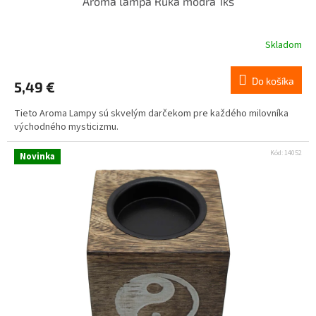
Aróma lampa Ruka modrá 1ks
Skladom
Do košíka
5,49 €
Tieto Aroma Lampy sú skvelým darčekom pre každého milovníka
východného mysticizmu.
Kód:
14052
Novinka