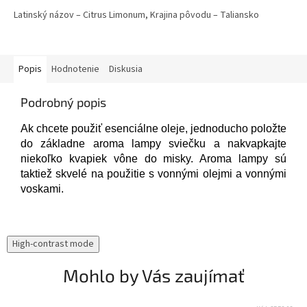
5,0
Latinský názov – Citrus Limonum, Krajina pôvodu – Taliansko
z
5
hviezdičiek.
Popis
Hodnotenie
Diskusia
Podrobný popis
Ak chcete použiť esenciálne oleje, jednoducho položte
do základne aroma lampy sviečku a nakvapkajte
niekoľko kvapiek vône do misky. Aroma lampy sú
taktiež skvelé na použitie s vonnými olejmi a vonnými
voskami.
High-contrast mode
Mohlo by Vás zaujímať