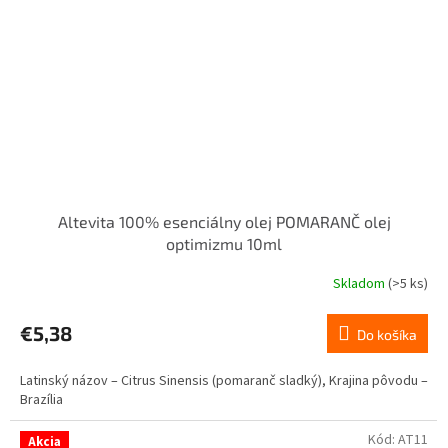
Altevita 100% esenciálny olej POMARANČ olej
optimizmu 10ml
Skladom
(>5 ks)
Priemerné
hodnotenie
produktu
€5,38
Do košíka
je
5,0
Latinský názov – Citrus Sinensis (pomaranč sladký), Krajina pôvodu –
z
Brazília
5
hviezdičiek.
Kód:
AT11
Akcia