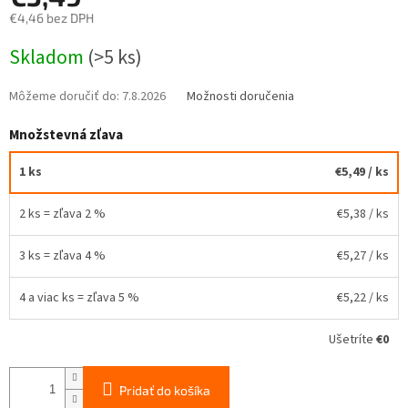
€4,46 bez DPH
Jednotková
Skladom
(>5 ks)
cena:
Môžeme doručiť do:
7.8.2026
Možnosti doručenia
Množstevná zľava
1 ks
€5,49
/ ks
2 ks = zľava 2 %
€5,38
/ ks
3 ks = zľava 4 %
€5,27
/ ks
4 a viac ks = zľava 5 %
€5,22
/ ks
Ušetríte
€0
Pridať do košíka