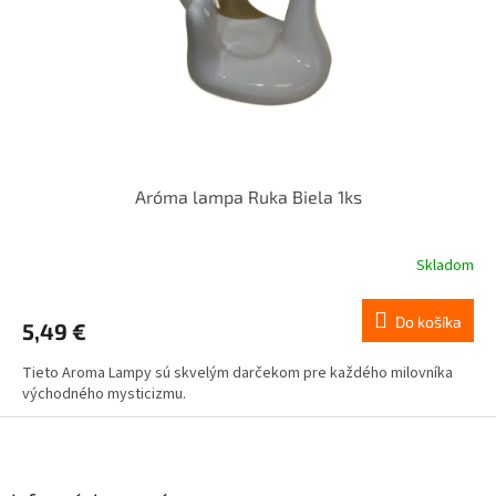
Aróma lampa Ruka Biela 1ks
Skladom
Do košíka
5,49 €
Tieto Aroma Lampy sú skvelým darčekom pre každého milovníka
východného mysticizmu.
Z
á
p