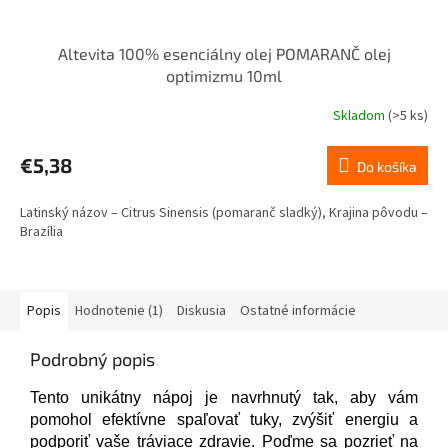
Altevita 100% esenciálny olej POMARANČ olej
optimizmu 10ml
Skladom
(>5 ks)
Priemerné
hodnotenie
produktu
€5,38
Do košíka
je
5,0
Latinský názov – Citrus Sinensis (pomaranč sladký), Krajina pôvodu –
z
Brazília
5
hviezdičiek.
Popis
Hodnotenie (1)
Diskusia
Ostatné informácie
Podrobný popis
Tento unikátny nápoj je navrhnutý tak, aby vám
pomohol efektívne spaľovať tuky, zvýšiť energiu a
podporiť vaše tráviace zdravie. Poďme sa pozrieť na