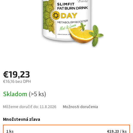
€19,23
€16,16 bez DPH
Jednotková
Skladom
(>5 ks)
cena:
Môžeme doručiť do:
11.8.2026
Možnosti doručenia
Množstevná zľava
1 ks
€19,23
/ ks