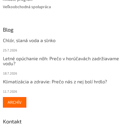
Veľkoobchodná spolupráca
Blog
Chlór, slaná voda a slnko
25.7.2026
Letné opúchanie nôh: Prečo v horúčavách zadržiavame
vodu?
18.7.2026
Klimatizácia a zdravie: Prečo nás z nej bolí hrdlo?
11.7.2026
ARCHÍV
Kontakt