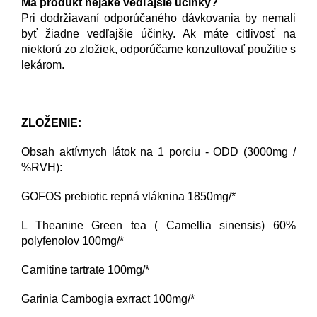
Má produkt nejaké vedľajšie účinky?
Pri dodržiavaní odporúčaného dávkovania by nemali
byť žiadne vedľajšie účinky. Ak máte citlivosť na
niektorú zo zložiek, odporúčame konzultovať použitie s
lekárom.
ZLOŽENIE:
Obsah aktívnych látok na 1 porciu - ODD (3000mg /
%RVH):
GOFOS prebiotic repná vláknina 1850mg/*
L Theanine Green tea ( Camellia sinensis) 60%
polyfenolov 100mg/*
Carnitine tartrate 100mg/*
Garinia Cambogia exrract 100mg/*