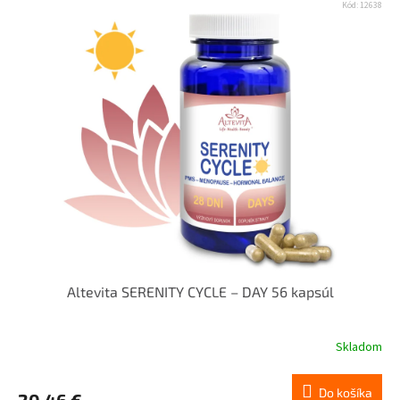
Kód:
12638
Altevita SERENITY CYCLE – DAY 56 kapsúl
Skladom
Do košíka
20,46 €