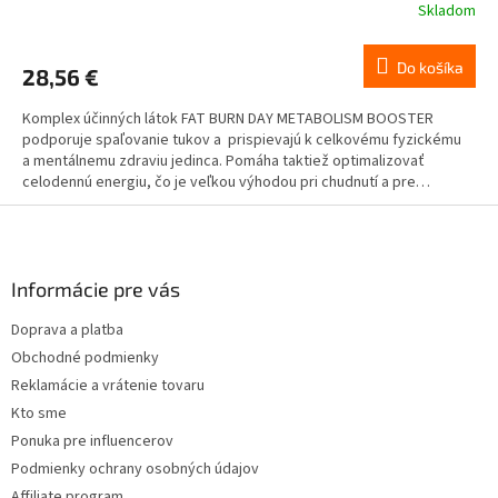
R
Skladom
M
Do košíka
28,56 €
A
Komplex účinných látok FAT BURN DAY METABOLISM BOOSTER
podporuje spaľovanie tukov a prispievajú k celkovému fyzickému
a mentálnemu zdraviu jedinca. Pomáha taktiež optimalizovať
celodennú energiu, čo je veľkou výhodou pri chudnutí a pre
udržiavanie optimálnej váhy.
Z
á
p
ä
Informácie pre vás
t
Doprava a platba
i
Obchodné podmienky
e
Reklamácie a vrátenie tovaru
Kto sme
Ponuka pre influencerov
Podmienky ochrany osobných údajov
Affiliate program