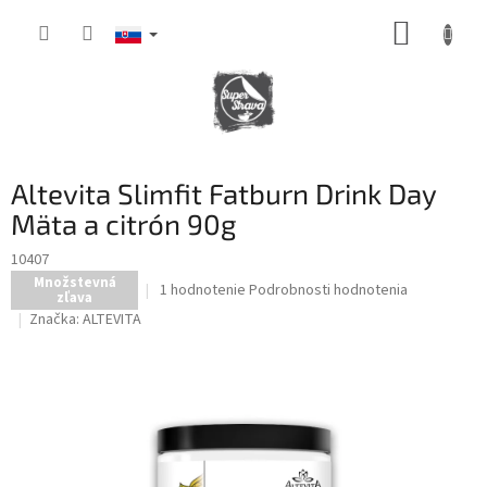
Prejsť
NÁKUP
na
obsah
KOŠÍK
Altevita Slimfit Fatburn Drink Day
Mäta a citrón 90g
10407
Množstevná
Priemerné
1 hodnotenie
Podrobnosti hodnotenia
zľava
hodnotenie
Značka:
ALTEVITA
produktu
je
5,0
z
5
hviezdičiek.