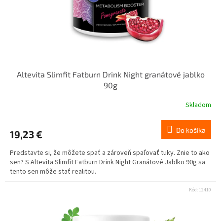
Altevita Slimfit Fatburn Drink Night granátové jablko
90g
Skladom
Do košíka
19,23 €
Predstavte si, že môžete spať a zároveň spaľovať tuky. Znie to ako
sen? S Altevita Slimfit Fatburn Drink Night Granátové Jablko 90g sa
tento sen môže stať realitou.
Kód:
12410