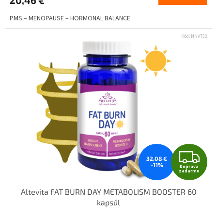
PMS – MENOPAUSE – HORMONAL BALANCE
Kód:
NNVT32
Z
32,08 €
-11%
Doprava
D
zadarmo
Altevita FAT BURN DAY METABOLISM BOOSTER 60
A
kapsúl