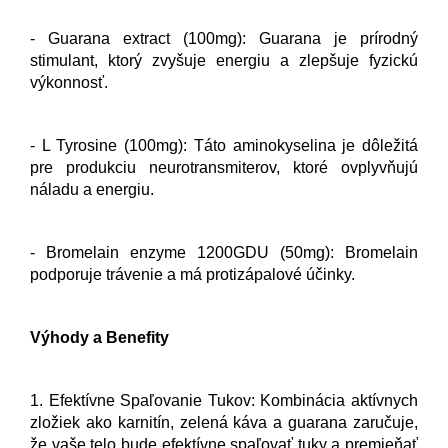
- Guarana extract (100mg): Guarana je prírodný
stimulant, ktorý zvyšuje energiu a zlepšuje fyzickú
výkonnosť.
- L Tyrosine (100mg): Táto aminokyselina je dôležitá
pre produkciu neurotransmiterov, ktoré ovplyvňujú
náladu a energiu.
- Bromelain enzyme 1200GDU (50mg): Bromelain
podporuje trávenie a má protizápalové účinky.
Výhody a Benefity
1. Efektívne Spaľovanie Tukov: Kombinácia aktívnych
zložiek ako karnitín, zelená káva a guarana zaručuje,
že vaše telo bude efektívne spaľovať tuky a premieňať