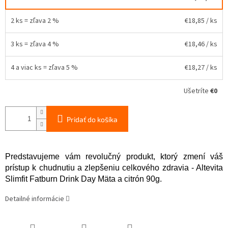
2 ks = zľava 2 %
€18,85
/ ks
3 ks = zľava 4 %
€18,46
/ ks
4 a viac ks = zľava 5 %
€18,27
/ ks
Ušetríte
€0
Pridať do košíka
Predstavujeme vám revolučný produkt, ktorý zmení váš
prístup k chudnutiu a zlepšeniu celkového zdravia - Altevita
Slimfit Fatburn Drink Day Mäta a citrón 90g.
Detailné informácie