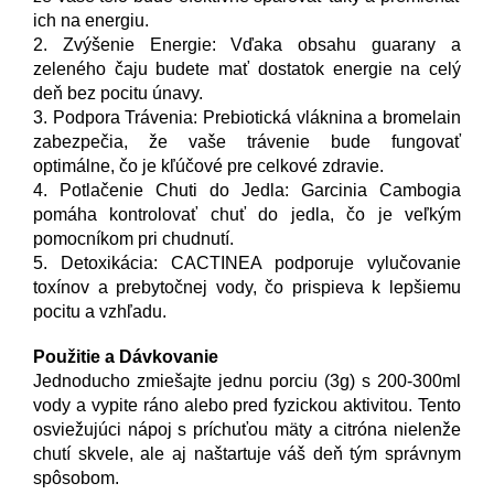
ich na energiu.
2. Zvýšenie Energie: Vďaka obsahu guarany a
zeleného čaju budete mať dostatok energie na celý
deň bez pocitu únavy.
3. Podpora Trávenia: Prebiotická vláknina a bromelain
zabezpečia, že vaše trávenie bude fungovať
optimálne, čo je kľúčové pre celkové zdravie.
4. Potlačenie Chuti do Jedla: Garcinia Cambogia
pomáha kontrolovať chuť do jedla, čo je veľkým
pomocníkom pri chudnutí.
5. Detoxikácia: CACTINEA podporuje vylučovanie
toxínov a prebytočnej vody, čo prispieva k lepšiemu
pocitu a vzhľadu.
Použitie a Dávkovanie
Jednoducho zmiešajte jednu porciu (3g) s 200-300ml
vody a vypite ráno alebo pred fyzickou aktivitou. Tento
osviežujúci nápoj s príchuťou mäty a citróna nielenže
chutí skvele, ale aj naštartuje váš deň tým správnym
spôsobom.