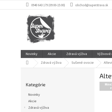
Prejsť
0940 643 179 (09:00-15:00)
obchod@superstrava.sk
na
obsah
Novinky
Akcie
Zdravá výživa
Výživové
Domov
Zdravá výživa
Sušené ovocie
Altev
B
Alte
o
Preskočiť
č
Kategórie
kategórie
Mno
n
z
ý
Novinky
p
Akcie
a
Zdravá výživa
n