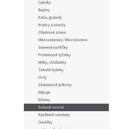
e
Cukríky
l
Bujóny
Kaše, granoly
Krekry a snacky
Chlebové zmesi
Mikrozelenina / MicroGreens
Semená na klíčky
Proteinové tyčinky
Múky, strúhanky
Tekuté bylinky
Octy
Zeleninové príkrmy
Nápoje
Džemy
Sušené ovocie
Rastlinné smotany
Omáčky