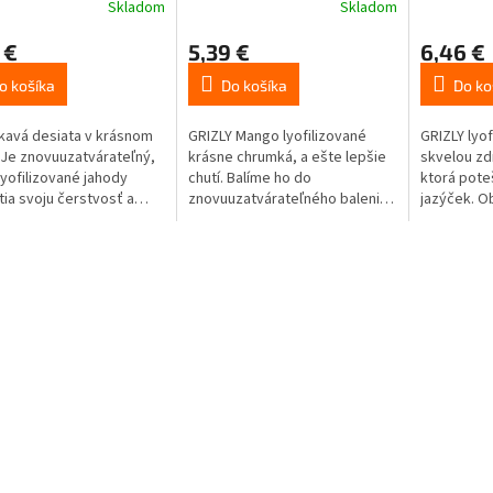
Skladom
Skladom
 €
5,39 €
6,46 €
o košíka
Do košíka
Do ko
avá desiata v krásnom
GRIZLY Mango lyofilizované
GRIZLY lyof
 Je znovuuzatvárateľný,
krásne chrumká, a ešte lepšie
skvelou zd
lyofilizované jahody
chutí. Balíme ho do
ktorá pote
tia svoju čerstvosť a
znovuuzatvárateľného balenia,
jazýček. Ob
kavosť.
takže si svoju chrumkavosť a
pre nieko
čerstvosť uchová.
aj vápnik a