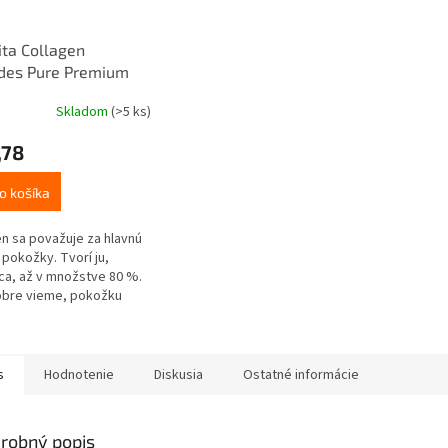
ita Collagen
ides Pure Premium
5 x 8g
Skladom
(>5 ks)
,78
o košíka
n sa považuje za hlavnú
 pokožky. Tvorí ju,
a, až v množstve 80 %.
obre vieme, pokožku
ňujú mnohé faktory,
dkom čoho môže
cia...
s
Hodnotenie
Diskusia
Ostatné informácie
robný popis