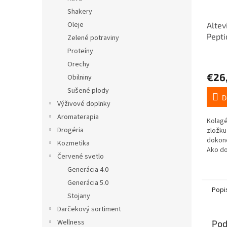
Shakery
Oleje
Altev
Pept
Zelené potraviny
Box 2
Proteíny
Orechy
€26
Obilniny
Sušené plody
D
Výživové doplnky
Aromaterapia
Kolagé
Drogéria
zložku
dokonc
Kozmetika
Ako d
Červené svetlo
ovplyv
dôsle
Generácia 4.0
produk
Generácia 5.0
Popi
Stojany
Darčekový sortiment
Wellness
Pod