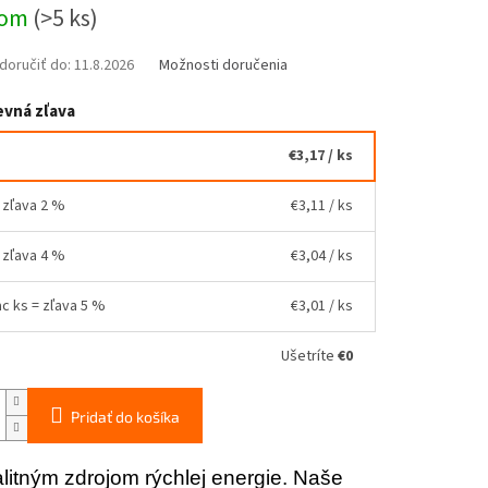
ová
dom
(>5 ks)
oručiť do:
11.8.2026
Možnosti doručenia
vná zľava
€3,17
/ ks
= zľava 2 %
€3,11
/ ks
= zľava 4 %
€3,04
/ ks
ac ks = zľava 5 %
€3,01
/ ks
Ušetríte
€0
Pridať do košíka
litným zdrojom rýchlej energie. Naše