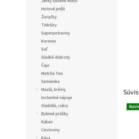
Jerky sušené mäso
Hotové jedlá
Žuvačky
Tinktúry
Superpotraviny
Korenie
Soľ
Sladké dobroty
Čaje
Matcha Tea
Semienka
Maslá, krémy
Súvis
Instantné nápoje
Sladidlá, cukry
Novi
Bylinné prášky
Kakao
Cestoviny
Káva