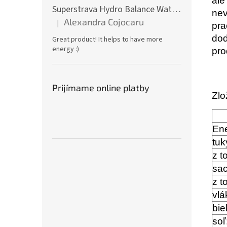
ale
Superstrava Hydro Balance Watermelon electrolytes Box 30 x 4,7g
nev
Alexandra Cojocaru
|
pra
Hodnotenie produktu je 5 z 5 hviezdičiek.
dod
Great product! It helps to have more
energy :)
pro
Prijímame online platby
Zlo
Ene
tuk
z t
sac
z t
vlá
bie
soľ