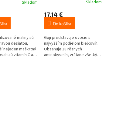
Skladom
Skladom
17,14 €
Do košíka
šíka
Goji predstavuje ovocie s
ilizované maliny sú
najvyšším podielom bielkovín.
ravou desiatou,
Obsahuje 18 rôznych
ší nejeden maškrtný
aminokyselín, vrátane všetkých
sahujú vitamín C a
8 esenciálnych, ktoré si telo
ho možno prekvapivo
nedokáže vytvoriť samo.
lebo zinok.