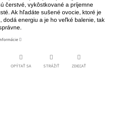
sú čerstvé, vykôstkované a príjemne
sté. Ak hľadáte sušené ovocie, ktoré je
, dodá energiu a je ho veľké balenie, tak
 správne.
informácie
OPÝTAŤ SA
STRÁŽIŤ
ZDIEĽAŤ