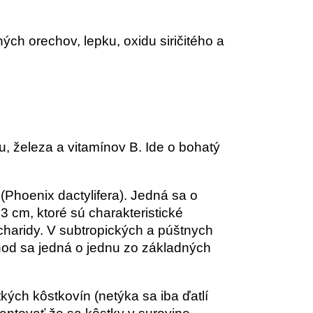
ch orechov, lepku, oxidu siričitého a
, železa a vitamínov B. Ide o bohatý
 (Phoenix dactylifera). Jedná sa o
3 cm, ktoré sú charakteristické
aridy. V subtropických a púštnych
chod sa jedná o jednu zo základných
kých kôstkovín (netýka sa iba ďatlí