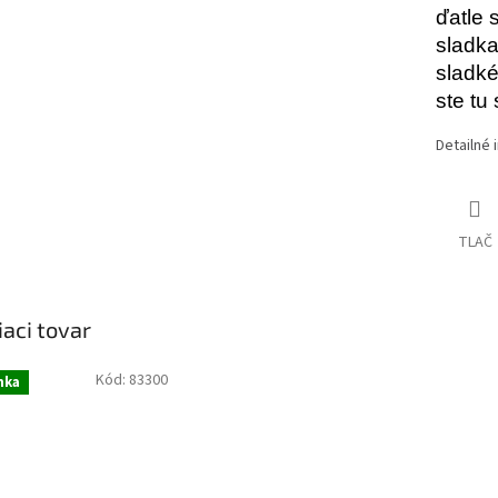
ďatle 
sladka
sladké
ste tu
Detailné 
TLAČ
iaci tovar
Kód:
83300
nka