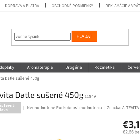
DOPRAVA A PLATBA
OBCHODNÉ PODMIENKY
REKLAMÁCIE A VRÁ
HĽADAŤ
 doplnky
Aromaterapia
Drogéria
Kozmetika
Červen
ita Datle sušené 450g
vita Datle sušené 450g
11849
žstevná
Priemerné
Neohodnotené
Podrobnosti hodnotenia
Značka:
ALTEVITA
ľava
hodnotenie
produktu
€3,
je
0,0
€2,66 be
z