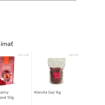
jímať
Kód:
12506
Kód:
SF05
Altevita Goji 1kg
aliny
vané 50g