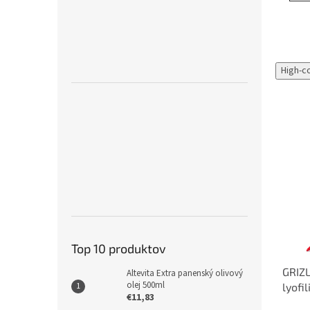
High-c
Top 10 produktov
GRIZL
Altevita Extra panenský olivový
olej 500ml
lyofi
€11,83