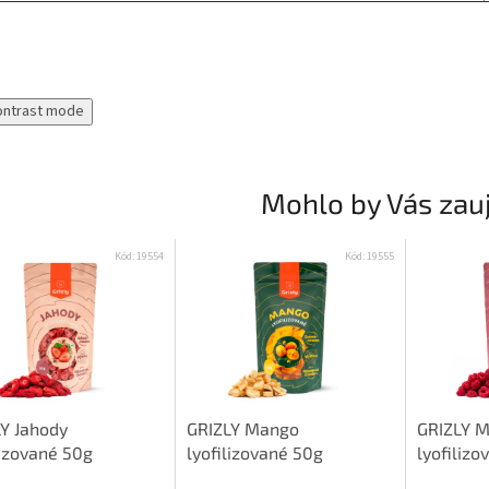
ontrast mode
Mohlo by Vás zau
Kód:
19554
Kód:
19555
Y Jahody
GRIZLY Mango
GRIZLY M
lizované 50g
lyofilizované 50g
lyofilizo