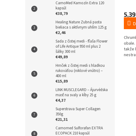
CarnoMed Karnozín Extra 120
kapsúl
5,39
€38,79
Healing Nature Zubná pasta
D
bieliaca s aktívnym uhlím 125 g
€2,46
Chrumk
Sada z čistej medi - fľaša Flower
obale.
of Life Antique 950 ml plus 2
takže 
šálky 300 ml
nestra
€49,89
chrum
Hrnček z čistej medi s hladkou
rukoväťou (niklové vnútro) –
400 ml
€15,89
LINK MUSCLEGARD – Ájurvédska
masť na svaly a kĺby 25 g
€4,37
Superstrava Super Collagen
350g
€21,31
Carnomed Sulforafan EXTRA
ECOPACK 210 kapsúl