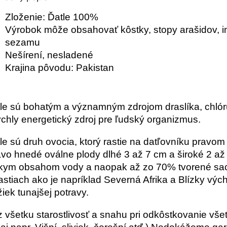
Zloženie: Ďatle 100%
Výrobok môže obsahovať kôstky, stopy arašidov, iný
sezamu
Nešírení, nesladené
Krajina pôvodu: Pakistan
le sú bohatým a významným zdrojom draslíka, chlóru
ýchly energetický zdroj pre ľudský organizmus.
le sú druh ovocia, ktorý rastie na datľovníku pravom
vo hnedé oválne plody dlhé 3 až 7 cm a široké 2 až 
kym obsahom vody a naopak až zo 70% tvorené sach
astiach ako je napríklad Severná Afrika a Blízky vý
žiek tunajšej potravy.
 všetku starostlivosť a snahu pri odkôstkovanie všet