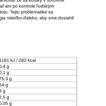
rantovať že sa kôstky v surovine
aľ ani po kontrole ľudským
tu. Tejto problematike sa
ógia natoľko ďaleko, aby sme dosiahli
1181 kJ / 282 kcal
0,4 g
0,1 g
75,3 g
64 g
8 g
2,5 g
0,05 g