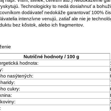
 aj napr. Višní, sliviek, čerešní atď.) Nedokážeme ga
yskytujú. Technologicky to nedá dosiahnuť a bohuži
covníkom dodávateľ nedokáže garantovať 100% čisto
ávatelia intenzívne venujú, zatiaľ ale nie je technol
duktu bez kôstok, alebo ich fragmentov.
ženie
Nutričné ​​hodnoty / 100 g
rgetická hodnota:
y:
oho nasýtených:
haridy:
oho cukry:
knina:
lkoviny:
: