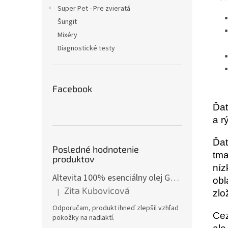
Super Pet - Pre zvieratá
Šungit
Mixéry
Diagnostické testy
Facebook
Ďat
a r
Ďat
Posledné hodnotenie
tma
produktov
níz
Altevita 100% esenciálny olej GÁFOR – Olej pozitívnej energie 10ml
obl
Zita Kubovicová
|
zlo
Hodnotenie produktu je 5 z 5 hviezdičiek.
Odporučam, produkt ihneď zlepšil vzhľad
Cez
pokožky na nadlaktí.