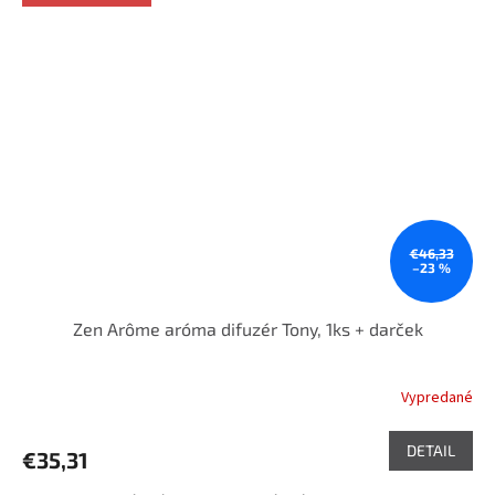
€46,33
–23 %
Zen Arôme aróma difuzér Tony, 1ks + darček
Vypredané
DETAIL
€35,31