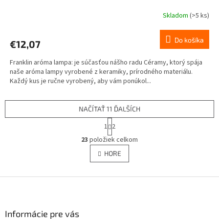
Skladom
(>5 ks)
Do košíka
€12,07
Franklin aróma lampa: je súčasťou nášho radu Céramy, ktorý spája
naše aróma lampy vyrobené z keramiky, prírodného materiálu.
Každý kus je ručne vyrobený, aby vám ponúkol...
NAČÍTAŤ 11 ĎALŠÍCH
S
1
2
t
O
r
23
položiek celkom
v
á
l
HORE
n
á
k
d
o
v
Z
a
a
c
á
n
i
p
i
e
ä
Informácie pre vás
e
p