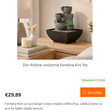
i
p
s
r
p
o
r
d
o
u
d
k
u
t
k
o
t
v
o
v
Zen Arôme vnútorná fontána Kini 1ks
Skladom
(>5 ks)
Do košíka
€29,89
Fontána Kini sa vyznačuje svojou malou veľkosťou, vďaka čomu sa
pre ňu ľahko nájde miesto.