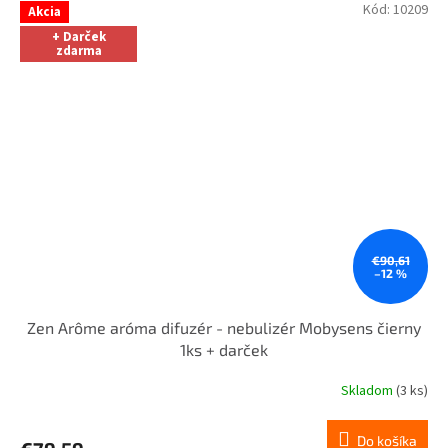
Kód:
10209
Akcia
+ Darček
zdarma
€90,61
–12 %
Zen Arôme aróma difuzér - nebulizér Mobysens čierny
1ks + darček
Skladom
(3 ks)
Do košíka