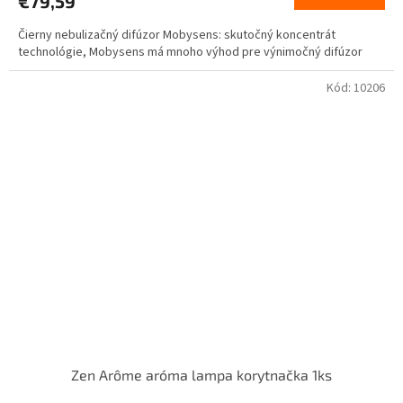
€79,59
Čierny nebulizačný difúzor Mobysens: skutočný koncentrát
technológie, Mobysens má mnoho výhod pre výnimočný difúzor
Kód:
10206
Zen Arôme aróma lampa korytnačka 1ks