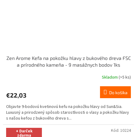
Zen Arome Kefa na pokožku hlavy z bukového dreva FSC
a prírodného kameňa - 9 masážnych bodov 1ks
Skladom
(>5 ks)
Do košíka
€22,03
Objavte 9-bodovú kvetinovú kefu na pokožku hlavy od Sun&Sia.
Luxusný a prirodzený spôsob starostlivosti o vlasy a pokožku hlavy
s našou kefou z bukového dreva s...
Kód:
10224
+ Darček
zdarma