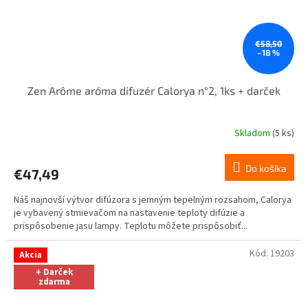
€58,50
–18 %
Zen Arôme aróma difuzér Calorya n°2, 1ks + darček
Skladom
(5 ks)
Do košíka
€47,49
Náš najnovší výtvor difúzora s jemným tepelným rozsahom, Calorya
je vybavený stmievačom na nastavenie teploty difúzie a
prispôsobenie jasu lampy. Teplotu môžete prispôsobiť...
Kód:
19203
Akcia
+ Darček
zdarma