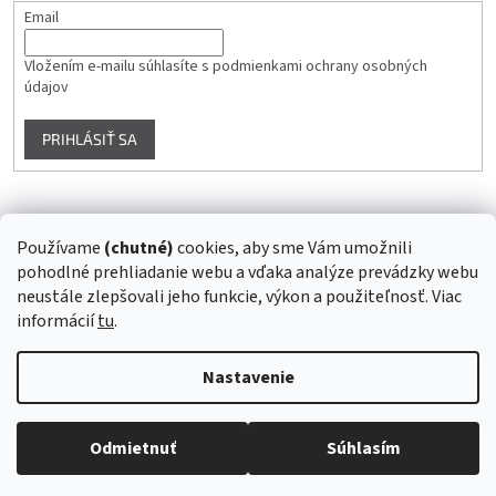
Email
Vložením e-mailu súhlasíte s
podmienkami ochrany osobných
údajov
PRIHLÁSIŤ SA
Instagram
Používame
(chutné)
cookies, aby sme Vám umožnili
pohodlné prehliadanie webu a vďaka analýze prevádzky webu
Sledovať na Instagrame
neustále zlepšovali jeho funkcie, výkon a použiteľnosť. Viac
informácií
tu
.
Vytvoril Shoptet
Nastavenie
Copyright 2026
Superstrava.sk - staráme sa o Vaše zdravie...
.
Odmietnuť
Súhlasím
Všetky práva vyhradené.
Upraviť nastavenie cookies