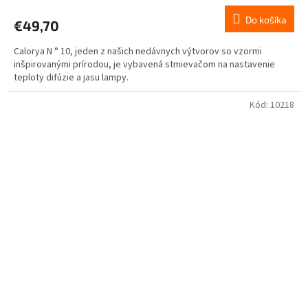
Do košíka
€49,70
Calorya N ° 10, jeden z našich nedávnych výtvorov so vzormi
inšpirovanými prírodou, je vybavená stmievačom na nastavenie
teploty difúzie a jasu lampy.
Kód:
10218