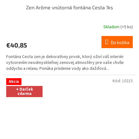
Zen Arôme vnútorná fontána Cesta 1ks
Skladom
(>5 ks)
Do košíka
€40,85
Fontána Cesta zen je dekoratívny prvok, ktorý oživí váš interiér
vytvorením neodmysliteľnej zenovej atmosféry pre vaše chvíle
oddychu a relaxu. Ponúka prúdenie vody ako dažďová...
Kód:
10215
Akcia
+ Darček
zdarma