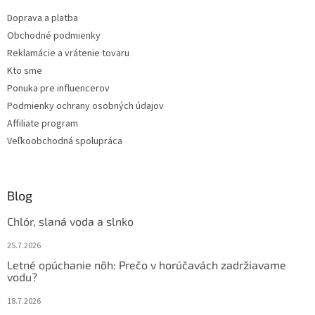
t
r
Doprava a platba
i
v
Obchodné podmienky
e
k
y
Reklamácie a vrátenie tovaru
v
Kto sme
ý
Ponuka pre influencerov
p
i
Podmienky ochrany osobných údajov
s
Affiliate program
u
Veľkoobchodná spolupráca
Blog
Chlór, slaná voda a slnko
25.7.2026
Letné opúchanie nôh: Prečo v horúčavách zadržiavame
vodu?
18.7.2026