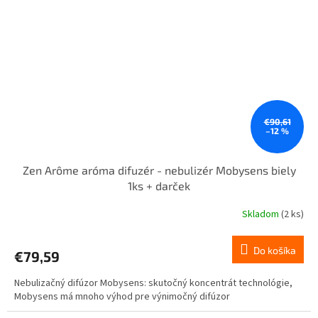
€90,61
–12 %
Zen Arôme aróma difuzér - nebulizér Mobysens biely
1ks + darček
Skladom
(2 ks)
Do košíka
€79,59
Nebulizačný difúzor Mobysens: skutočný koncentrát technológie,
Mobysens má mnoho výhod pre výnimočný difúzor