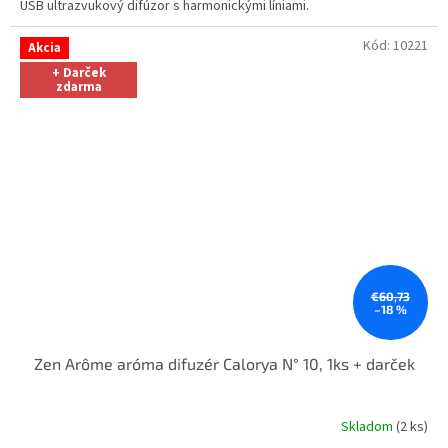
USB ultrazvukový difúzor s harmonickými líniami.
Kód:
10221
Akcia
+ Darček
zdarma
€60,73
–18 %
Zen Arôme aróma difuzér Calorya N° 10, 1ks + darček
Skladom
(2 ks)