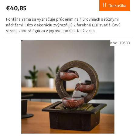
Do košíka
€40,85
Fontána Yama sa vyznačuje prúdením na 4 úrovniach s rôznymi
nádržami. Túto dekoráciu zvýrazňujú 2 farebné LED svetlá. Ľavú
stranu zaberá figúrka v jogovej pozícii. Na živici a...
Kód:
19533