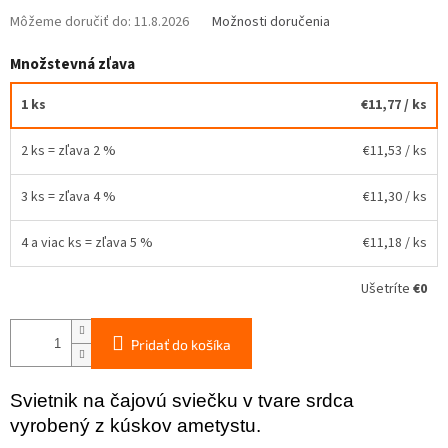
Môžeme doručiť do:
11.8.2026
Možnosti doručenia
Množstevná zľava
1 ks
€11,77
/ ks
2 ks = zľava 2 %
€11,53
/ ks
3 ks = zľava 4 %
€11,30
/ ks
4 a viac ks = zľava 5 %
€11,18
/ ks
Ušetríte
€0
Pridať do košíka
Svietnik na čajovú sviečku v tvare srdca
vyrobený z kúskov ametystu.