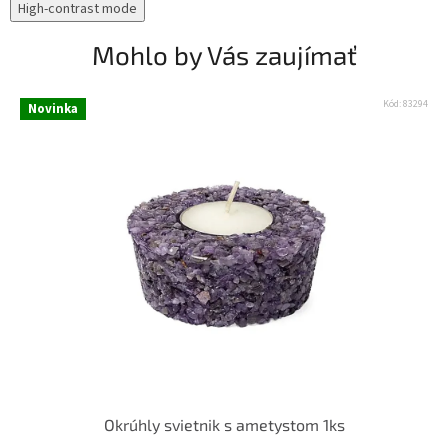
High-contrast mode
Mohlo by Vás zaujímať
Kód:
83294
Novinka
Okrúhly svietnik s ametystom 1ks