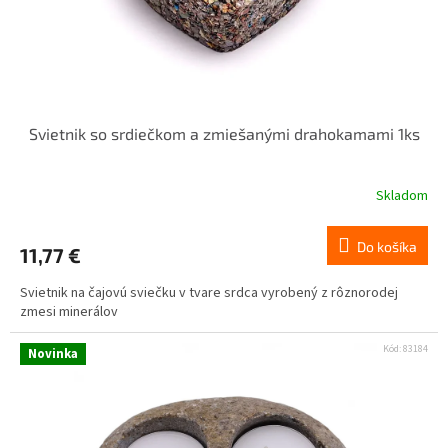
Svietnik so srdiečkom a zmiešanými drahokamami 1ks
Skladom
Do košíka
11,77 €
Svietnik na čajovú sviečku v tvare srdca vyrobený z rôznorodej
zmesi minerálov
Kód:
83184
Novinka