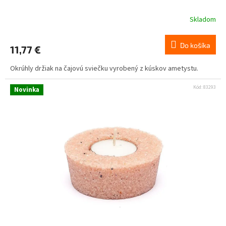
Skladom
Do košíka
11,77 €
Okrúhly držiak na čajovú sviečku vyrobený z kúskov ametystu.
Kód:
83293
Novinka