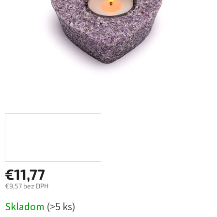
€11,77
€9,57 bez DPH
Jednotková
Skladom
(>5 ks)
cena: