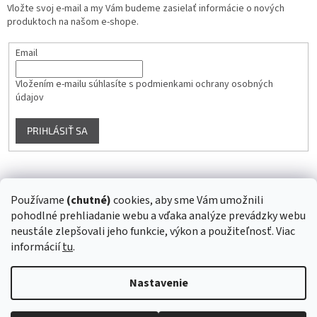
Vložte svoj e-mail a my Vám budeme zasielať informácie o nových
produktoch na našom e-shope.
Email
Vložením e-mailu súhlasíte s
podmienkami ochrany osobných
údajov
PRIHLÁSIŤ SA
Instagram
Používame
(chutné)
cookies, aby sme Vám umožnili
pohodlné prehliadanie webu a vďaka analýze prevádzky webu
Sledovať na Instagrame
neustále zlepšovali jeho funkcie, výkon a použiteľnosť. Viac
informácií
tu
.
Vytvoril Shoptet
Nastavenie
Copyright 2026
Superstrava.sk - staráme sa o Vaše zdravie...
.