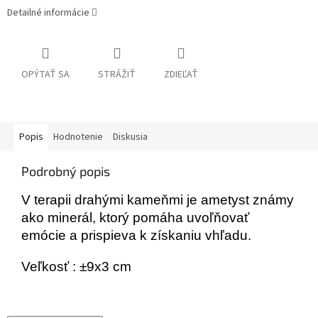
Detailné informácie
OPÝTAŤ SA
STRÁŽIŤ
ZDIEĽAŤ
Popis
Hodnotenie
Diskusia
Podrobný popis
V terapii drahými kameňmi je ametyst známy
ako minerál, ktorý pomáha uvoľňovať
emócie a prispieva k získaniu vhľadu.
Veľkosť : ±9x3 cm