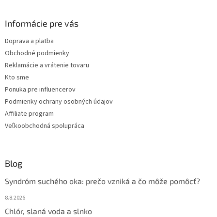
á
p
ä
Informácie pre vás
t
Doprava a platba
i
Obchodné podmienky
e
Reklamácie a vrátenie tovaru
Kto sme
Ponuka pre influencerov
Podmienky ochrany osobných údajov
Affiliate program
Veľkoobchodná spolupráca
Blog
Syndróm suchého oka: prečo vzniká a čo môže pomôcť?
8.8.2026
Chlór, slaná voda a slnko