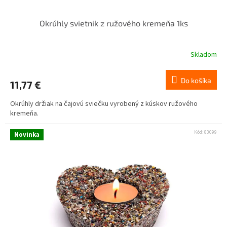
Okrúhly svietnik z ružového kremeňa 1ks
Skladom
Do košíka
11,77 €
Okrúhly držiak na čajovú sviečku vyrobený z kúskov ružového
kremeňa.
Kód:
83099
Novinka