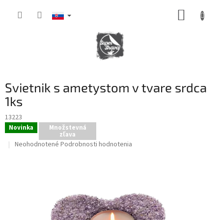
Prejsť
NÁKUP
na
obsah
KOŠÍK
Svietnik s ametystom v tvare srdca
1ks
13223
Novinka
Množstevná
zľava
Priemerné
Neohodnotené
Podrobnosti hodnotenia
hodnotenie
produktu
je
0,0
z
5
hviezdičiek.