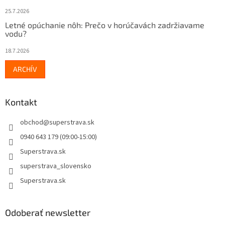
25.7.2026
Letné opúchanie nôh: Prečo v horúčavách zadržiavame
vodu?
18.7.2026
ARCHÍV
Kontakt
obchod
@
superstrava.sk
0940 643 179 (09:00-15:00)
Superstrava.sk
superstrava_slovensko
Superstrava.sk
Odoberať newsletter