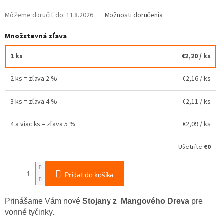
Môžeme doručiť do:
11.8.2026
Možnosti doručenia
Množstevná zľava
1 ks
€2,20
/ ks
2 ks = zľava 2 %
€2,16
/ ks
3 ks = zľava 4 %
€2,11
/ ks
4 a viac ks = zľava 5 %
€2,09
/ ks
Ušetríte
€0
Pridať do košíka
Prinášame Vám nové
Stojany z Mangového Dreva
pre
vonné tyčinky.