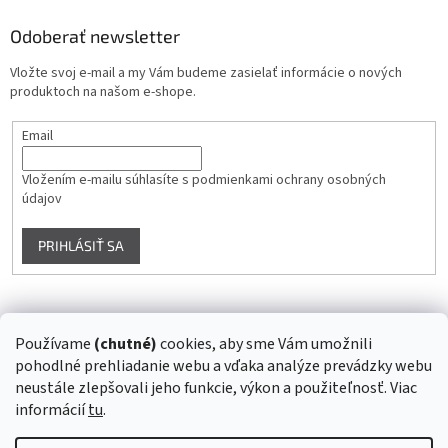
Odoberať newsletter
Vložte svoj e-mail a my Vám budeme zasielať informácie o nových
produktoch na našom e-shope.
Email
Vložením e-mailu súhlasíte s
podmienkami ochrany osobných
údajov
PRIHLÁSIŤ SA
Instagram
Používame
(chutné)
cookies, aby sme Vám umožnili
pohodlné prehliadanie webu a vďaka analýze prevádzky webu
Sledovať na Instagrame
neustále zlepšovali jeho funkcie, výkon a použiteľnosť. Viac
informácií
tu
.
Vytvoril Shoptet