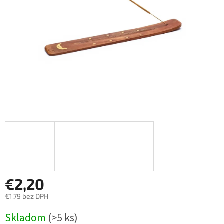
€2,20
€1,79 bez DPH
Jednotková
Skladom
(>5 ks)
cena: