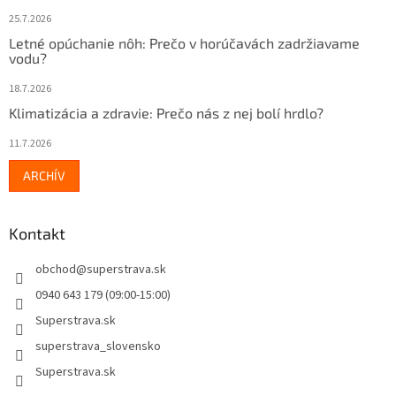
25.7.2026
Letné opúchanie nôh: Prečo v horúčavách zadržiavame
vodu?
18.7.2026
Klimatizácia a zdravie: Prečo nás z nej bolí hrdlo?
11.7.2026
ARCHÍV
Kontakt
obchod
@
superstrava.sk
0940 643 179 (09:00-15:00)
Superstrava.sk
superstrava_slovensko
Superstrava.sk