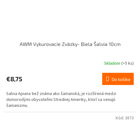
AWM Vykurovacie Zväzky- Biela Šalvia 10cm
Skladom
(>5 ks)
Priemerné
hodnotenie
produktu
€8,75
Do košíka
je
5,0
Salvia Apiana tiež známa ako šamanská, je rozšírená medzi
z
domorodými obyvateľmi Strednej Ameriky, ktorí sa venujú
5
šamanizmu.
hviezdičiek.
Kód:
3873