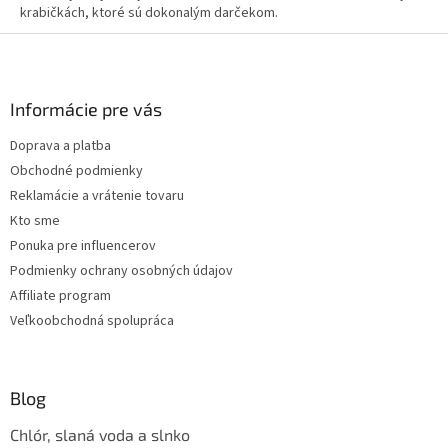
krabičkách, ktoré sú dokonalým darčekom.
Z
á
p
ä
Informácie pre vás
t
Doprava a platba
i
Obchodné podmienky
e
Reklamácie a vrátenie tovaru
Kto sme
Ponuka pre influencerov
Podmienky ochrany osobných údajov
Affiliate program
Veľkoobchodná spolupráca
Blog
Chlór, slaná voda a slnko