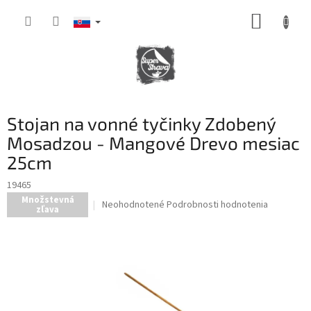
Prejsť
NÁKUP
na
obsah
KOŠÍK
Stojan na vonné tyčinky Zdobený
Mosadzou - Mangové Drevo mesiac
25cm
19465
Množstevná
Priemerné
Neohodnotené
Podrobnosti hodnotenia
zľava
hodnotenie
produktu
je
0,0
z
5
hviezdičiek.