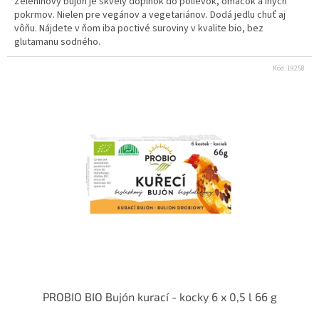
Zeleninový bujón je skvelý doplnok do polievok, omáčok a iných
pokrmov. Nielen pre vegánov a vegetariánov. Dodá jedlu chuť aj
vôňu. Nájdete v ňom iba poctivé suroviny v kvalite bio, bez
glutamanu sodného.
Kód:
19258
PROBIO BIO Bujón kurací - kocky 6 x 0,5 l 66 g