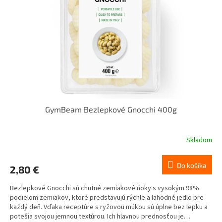
GymBeam Bezlepkové Gnocchi 400g
Skladom
Do košíka
2,80 €
Bezlepkové Gnocchi sú chutné zemiakové ňoky s vysokým 98%
podielom zemiakov, ktoré predstavujú rýchle a lahodné jedlo pre
každý deň. Vďaka receptúre s ryžovou múkou sú úplne bez lepku a
potešia svojou jemnou textúrou. Ich hlavnou prednosťou je