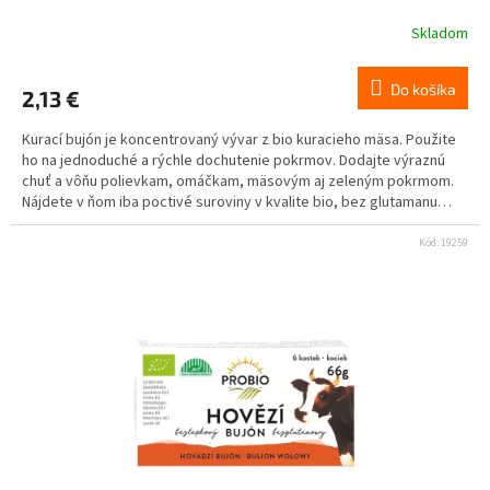
Skladom
Do košíka
2,13 €
Kurací bujón je koncentrovaný vývar z bio kuracieho mäsa. Použite
ho na jednoduché a rýchle dochutenie pokrmov. Dodajte výraznú
chuť a vôňu polievkam, omáčkam, mäsovým aj zeleným pokrmom.
Nájdete v ňom iba poctivé suroviny v kvalite bio, bez glutamanu
sodného.
Kód:
19259