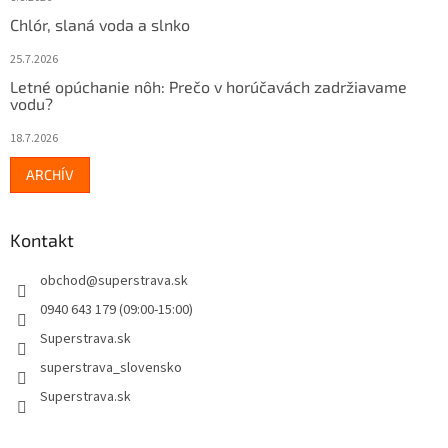
Chlór, slaná voda a slnko
25.7.2026
Letné opúchanie nôh: Prečo v horúčavách zadržiavame
vodu?
18.7.2026
ARCHÍV
Kontakt
obchod
@
superstrava.sk
0940 643 179 (09:00-15:00)
Superstrava.sk
superstrava_slovensko
Superstrava.sk