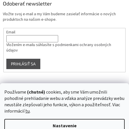
Odoberať newsletter
Vložte svoj e-mail a my Vám budeme zasielať informácie o nových
produktoch na našom e-shope.
Email
Vložením e-mailu súhlasíte s
podmienkami ochrany osobných
údajov
PRIHLÁSIŤ SA
Instagram
Používame
(chutné)
cookies, aby sme Vám umožnili
pohodlné prehliadanie webu a vďaka analýze prevádzky webu
Sledovať na Instagrame
neustále zlepšovali jeho funkcie, výkon a použiteľnosť. Viac
informácií
tu
.
Vytvoril Shoptet
Nastavenie