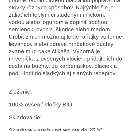
chutné, rýchlo zaženú hlad a idú pripraviť na
stovky rôznych spôsobov. Najrýchlejšie je
zaliať ich teplým či studeným mliekom,
vodou alebo jogurtom a doplniť trochou
semienok, ovocia, škorice alebo medom.
Urobiť z nich možno aj teplé raňajky vo forme
lievancov alebo zdravé hrnčekové buchty
zvané mug cake či kaša. Výborná je
mrvenička z ovsených vločiek, pridajte ich do
cesta na buchty, do karbenátikov, placiek a
pod. Hodí do sladkých aj slaných receptov.
Zloženie:
100% ovsené vločky BIO
Skladovanie:
Skladujte v suchu pri teplote do 25 °C.