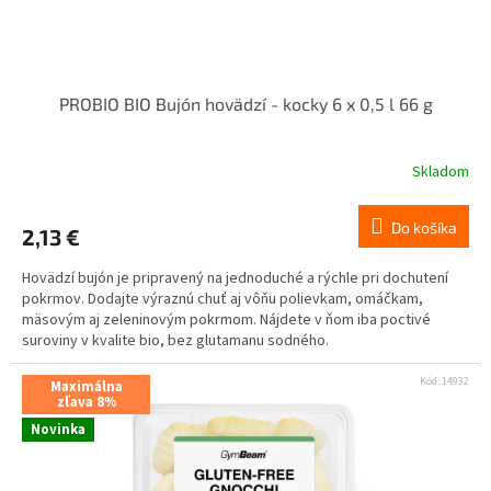
PROBIO BIO Bujón hovädzí - kocky 6 x 0,5 l 66 g
Skladom
Do košíka
2,13 €
Hovädzí bujón je pripravený na jednoduché a rýchle pri dochutení
pokrmov. Dodajte výraznú chuť aj vôňu polievkam, omáčkam,
mäsovým aj zeleninovým pokrmom. Nájdete v ňom iba poctivé
suroviny v kvalite bio, bez glutamanu sodného.
Kód:
14932
Maximálna
zľava 8%
Novinka