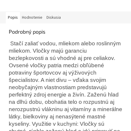
Popis
Hodnotenie
Diskusia
Podrobný popis
Stačí zaliať vodou, mliekom alebo roslinným
mliekom. Vločky majú garanciu
bezlepkovosti a sú vhodné aj pre celiakov.
Ovsené vločky patria medzi obľúbené
potraviny športovcov aj výživových
špecialistov. A niet divu – vďaka svojim
neobyčajným vlastnostiam predstavujú
perfektný zdroj energie a živín. Zaženú hlad
na dlhú dobu, obohatia telo o rozpustnú aj
nerozpustnú vlákninu aj vitamíny a minerálne
látky, bielkoviny aj nenasýtené mastné
kyseliny. Využitie v kuchyni: Vločky sú