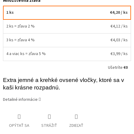
Množstevná zľava
1 ks
€4,20
/ ks
2 ks = zľava 2 %
€4,12
/ ks
3 ks = zľava 4 %
€4,03
/ ks
4 a viac ks = zľava 5 %
€3,99
/ ks
Ušetríte
€0
Extra jemné a krehké ovsené vločky, ktoré sa v
kaši krásne rozpadnú.
Detailné informácie
OPÝTAŤ SA
STRÁŽIŤ
ZDIEĽAŤ