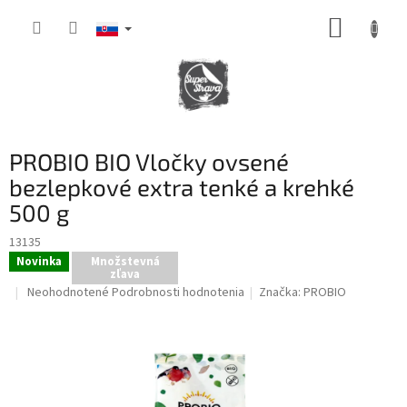
Prejsť
NÁKUP
na
obsah
KOŠÍK
PROBIO BIO Vločky ovsené
bezlepkové extra tenké a krehké
500 g
13135
Novinka
Množstevná
zľava
Priemerné
Neohodnotené
Podrobnosti hodnotenia
Značka:
PROBIO
hodnotenie
produktu
je
0,0
z
5