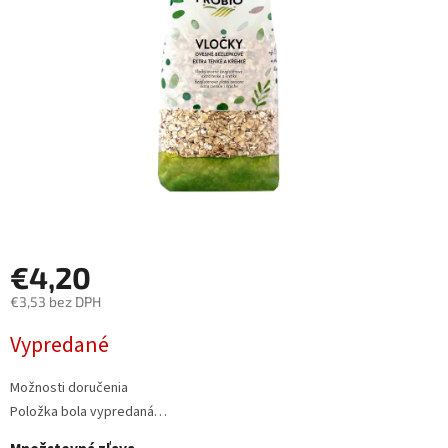
hviezdičiek.
€4,20
€3,53 bez DPH
Jednotková
Vypredané
cena:
Možnosti doručenia
Položka bola vypredaná…