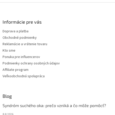
blesková príprava. Hotové sú za iba 2 minúty po vyplávaní na
Z
hladinu, čo z nich robí ideálnu voľbu pre tých, ktorí chcú mať kvalitné
á
teplé jedlo na stole bez zbytočného čakania.
p
ä
Informácie pre vás
t
Doprava a platba
i
Obchodné podmienky
e
Reklamácie a vrátenie tovaru
Kto sme
Ponuka pre influencerov
Podmienky ochrany osobných údajov
Affiliate program
Veľkoobchodná spolupráca
Blog
Syndróm suchého oka: prečo vzniká a čo môže pomôcť?
8.8.2026