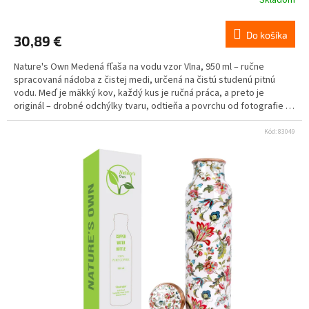
Skladom
Do košíka
30,89 €
Nature's Own Medená fľaša na vodu vzor Vlna, 950 ml – ručne
spracovaná nádoba z čistej medi, určená na čistú studenú pitnú
vodu. Meď je mäkký kov, každý kus je ručná práca, a preto je
originál – drobné odchýlky tvaru, odtieňa a povrchu od fotografie sú
prirodzenou vlastnosťou materiálu. Určené výhradne na čistú
studenú vodu. Nie na kyslé nápoje (citrón, džús, ocot, víno), mlieko,
Kód:
83049
alkohol ani horúce nápoje. Najviac 1 pohár denne, voda v nádobe
max. 8 – 12 h. Nevhodné pre deti, tehotné a dojčiace ženy a osoby s
Wilsonovou chorobou.