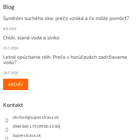
Blog
Syndróm suchého oka: prečo vzniká a čo môže pomôcť?
8.8.2026
Chlór, slaná voda a slnko
25.7.2026
Letné opúchanie nôh: Prečo v horúčavách zadržiavame
vodu?
18.7.2026
ARCHÍV
Kontakt
obchod
@
superstrava.sk
0940 643 179 (09:00-15:00)
Superstrava.sk