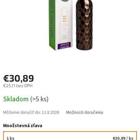
€30,89
€25,11 bez DPH
Jednotková
Skladom
(>5 ks)
cena:
Môžeme doručiť do:
11.8.2026
Možnosti doručenia
Množstevná zľava
1 ks
€30,89
/ ks