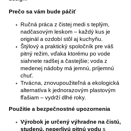
Prečo sa vám bude páčiť
Ručná práca z čistej medi s teplým,
nadčasovým leskom – každý kus je
originál a ozdobí stôl aj kuchyňu.
Štýlový a praktický spoločník pre váš
pitný režim, vďaka ktorému po vode
siahnete radšej a častejšie; voda z
medenej nádoby má jemnú, príjemnú
chuť.
Trvácna, znovupoužiteľná a ekologická
alternatíva k jednorazovým plastovým
fľašiam – vydrží dlhé roky.
Použitie a bezpečnostné upozornenia
Výrobok je určený výhradne na čistú,
studenú, neperlivú pitnú vodu
s