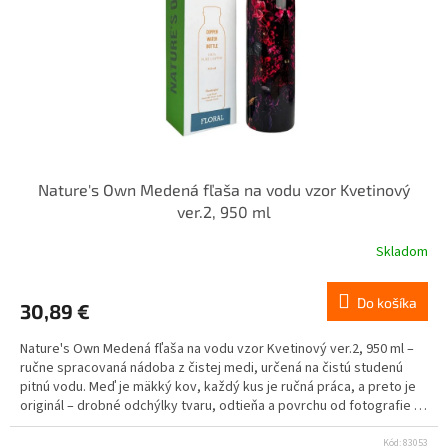
Nature's Own Medená fľaša na vodu vzor Kvetinový
ver.2, 950 ml
Skladom
Do košíka
30,89 €
Nature's Own Medená fľaša na vodu vzor Kvetinový ver.2, 950 ml –
ručne spracovaná nádoba z čistej medi, určená na čistú studenú
pitnú vodu. Meď je mäkký kov, každý kus je ručná práca, a preto je
originál – drobné odchýlky tvaru, odtieňa a povrchu od fotografie sú
prirodzenou vlastnosťou materiálu. Určené výhradne na čistú
studenú vodu. Nie na kyslé nápoje (citrón, džús, ocot, víno), mlieko,
Kód:
83053