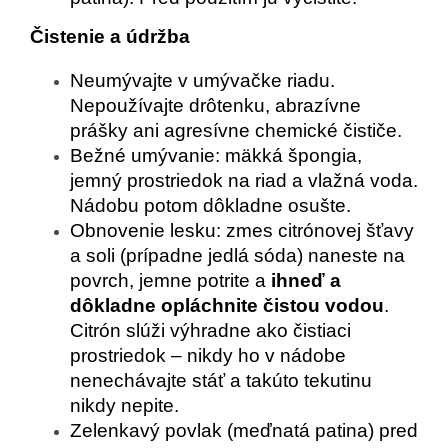
Čistenie a údržba
Neumývajte v umývačke riadu.
Nepoužívajte drôtenku, abrazívne
prášky ani agresívne chemické čističe.
Bežné umývanie: mäkká špongia,
jemný prostriedok na riad a vlažná voda.
Nádobu potom dôkladne osušte.
Obnovenie lesku: zmes citrónovej šťavy
a soli (prípadne jedlá sóda) naneste na
povrch, jemne potrite a
ihneď a
dôkladne opláchnite čistou vodou
.
Citrón slúži výhradne ako čistiaci
prostriedok – nikdy ho v nádobe
nenechávajte stáť a takúto tekutinu
nikdy nepite.
Zelenkavý povlak (meďnatá patina) pred