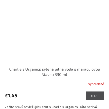
Charlie's Organics sýtená pitná voda s maracujovou
šťavou 330 ml
Vypredané
€1,45
DETAIL
Zažite pravú osviežujúcu chuť s Charlie's Organics. Táto perlivá