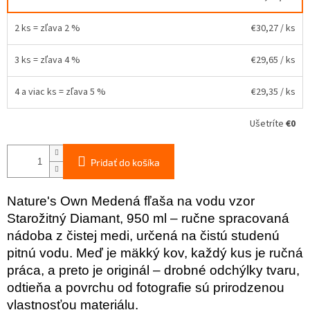
2 ks = zľava 2 %
€30,27
/ ks
3 ks = zľava 4 %
€29,65
/ ks
4 a viac ks = zľava 5 %
€29,35
/ ks
Ušetríte
€0
Pridať do košíka
Nature's Own Medená fľaša na vodu vzor
Starožitný Diamant, 950 ml – ručne spracovaná
nádoba z čistej medi, určená na čistú studenú
pitnú vodu. Meď je mäkký kov, každý kus je ručná
práca, a preto je originál – drobné odchýlky tvaru,
odtieňa a povrchu od fotografie sú prirodzenou
vlastnosťou materiálu.