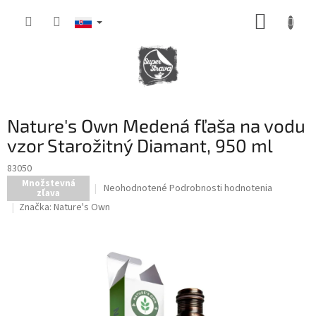
Prejsť
NÁKUP
na
obsah
KOŠÍK
Nature's Own Medená fľaša na vodu
vzor Starožitný Diamant, 950 ml
83050
Množstevná
Priemerné
Neohodnotené
Podrobnosti hodnotenia
zľava
hodnotenie
Značka:
Nature's Own
produktu
je
0,0
z
5
hviezdičiek.