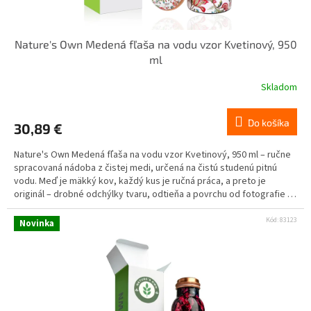
Nature's Own Medená fľaša na vodu vzor Kvetinový, 950
ml
Skladom
Do košíka
30,89 €
Nature's Own Medená fľaša na vodu vzor Kvetinový, 950 ml – ručne
spracovaná nádoba z čistej medi, určená na čistú studenú pitnú
vodu. Meď je mäkký kov, každý kus je ručná práca, a preto je
originál – drobné odchýlky tvaru, odtieňa a povrchu od fotografie sú
prirodzenou vlastnosťou materiálu. Určené výhradne na čistú
studenú vodu. Nie na kyslé nápoje (citrón, džús, ocot, víno), mlieko,
Kód:
83123
Novinka
alkohol ani horúce nápoje. Najviac 1 pohár denne, voda v nádobe
max. 8 – 12 h. Nevhodné pre deti, tehotné a dojčiace ženy a osoby s
Wilsonovou chorobou.