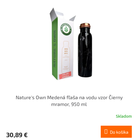
alkohol ani horúce nápoje. Najviac 1 pohár denne, voda v nádobe
max. 8 – 12 h. Nevhodné pre deti, tehotné a dojčiace ženy a osoby s
Wilsonovou chorobou.
Nature's Own Medená fľaša na vodu vzor Čierny
mramor, 950 ml
Skladom
Do košíka
30,89 €