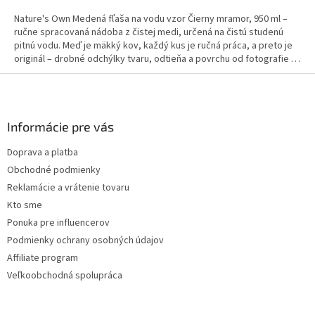
Nature's Own Medená fľaša na vodu vzor Čierny mramor, 950 ml –
ručne spracovaná nádoba z čistej medi, určená na čistú studenú
pitnú vodu. Meď je mäkký kov, každý kus je ručná práca, a preto je
originál – drobné odchýlky tvaru, odtieňa a povrchu od fotografie sú
prirodzenou vlastnosťou materiálu. Určené výhradne na čistú
Z
studenú vodu. Nie na kyslé nápoje (citrón, džús, ocot, víno), mlieko,
á
alkohol ani horúce nápoje. Najviac 1 pohár denne, voda v nádobe
p
max. 8 – 12 h. Nevhodné pre deti, tehotné a dojčiace ženy a osoby s
ä
Informácie pre vás
Wilsonovou chorobou.
t
Doprava a platba
i
Obchodné podmienky
e
Reklamácie a vrátenie tovaru
Kto sme
Ponuka pre influencerov
Podmienky ochrany osobných údajov
Affiliate program
Veľkoobchodná spolupráca