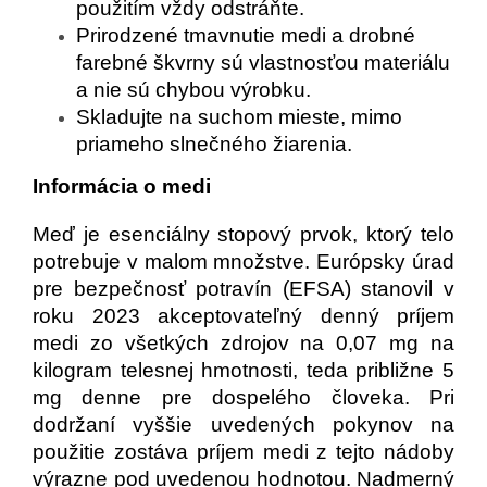
použitím vždy odstráňte.
Prirodzené tmavnutie medi a drobné
farebné škvrny sú vlastnosťou materiálu
a nie sú chybou výrobku.
Skladujte na suchom mieste, mimo
priameho slnečného žiarenia.
Informácia o medi
Meď je esenciálny stopový prvok, ktorý telo
potrebuje v malom množstve. Európsky úrad
pre bezpečnosť potravín (EFSA) stanovil v
roku 2023 akceptovateľný denný príjem
medi zo všetkých zdrojov na 0,07 mg na
kilogram telesnej hmotnosti, teda približne 5
mg denne pre dospelého človeka. Pri
dodržaní vyššie uvedených pokynov na
použitie zostáva príjem medi z tejto nádoby
výrazne pod uvedenou hodnotou. Nadmerný