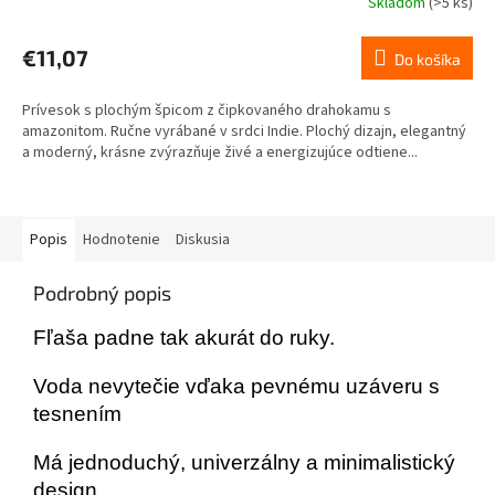
Skladom
(>5 ks)
€11,07
Do košíka
Prívesok s plochým špicom z čipkovaného drahokamu s
amazonitom. Ručne vyrábané v srdci Indie. Plochý dizajn, elegantný
a moderný, krásne zvýrazňuje živé a energizujúce odtiene...
Popis
Hodnotenie
Diskusia
Podrobný popis
Fľaša padne tak akurát do ruky.
Voda nevytečie vďaka pevnému uzáveru s
tesnením
Má jednoduchý, univerzálny a minimalistický
design.