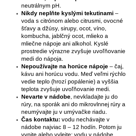
neutrálnym pH.
Nikdy neplňte kyslými tekutinami
–
voda s citrónom alebo citrusmi, ovocné
šťavy a džúsy, sirupy, ocot, víno,
kombucha, jablčný ocot, mlieko a
mliečne nápoje ani alkohol. Kyslé
prostredie výrazne zvyšuje uvoľňovanie
medi do nápoja.
Nepoužívajte na horúce nápoje
– čaj,
kávu ani horúcu vodu. Meď veľmi rýchlo
vedie teplo (hrozí popálenie) a vyššia
teplota zvyšuje uvoľňovanie medi.
Nevarte v nádobe
, nevkladajte ju do
rúry, na sporák ani do mikrovlnnej rúry a
neumývajte ju v umývačke riadu.
Čas kontaktu:
vodu nechávajte v
nádobe najviac 8 – 12 hodín. Potom ju
vypite alebo vylejte; vodu v nádobe