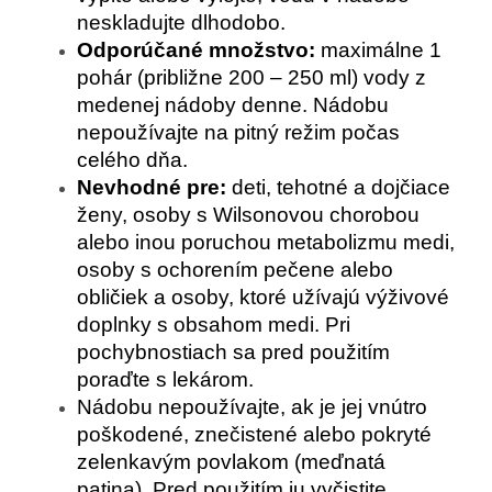
neskladujte dlhodobo.
Odporúčané množstvo:
maximálne 1
pohár (približne 200 – 250 ml) vody z
medenej nádoby denne. Nádobu
nepoužívajte na pitný režim počas
celého dňa.
Nevhodné pre:
deti, tehotné a dojčiace
ženy, osoby s Wilsonovou chorobou
alebo inou poruchou metabolizmu medi,
osoby s ochorením pečene alebo
obličiek a osoby, ktoré užívajú výživové
doplnky s obsahom medi. Pri
pochybnostiach sa pred použitím
poraďte s lekárom.
Nádobu nepoužívajte, ak je jej vnútro
poškodené, znečistené alebo pokryté
zelenkavým povlakom (meďnatá
patina). Pred použitím ju vyčistite.