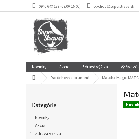
Prejsť
0940 643 179 (09:00-15:00)
obchod@superstrava.sk
na
obsah
Novinky
Akcie
Zdravá výživa
Výživové
Domov
Darčekový sortiment
Matcha Magic MAT
B
Mat
o
Preskočiť
č
Kategórie
kategórie
Novin
n
ý
Novinky
p
Akcie
a
Zdravá výživa
n