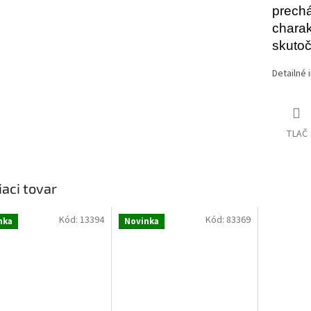
prechá
charakt
skutoč
Detailné 
TLAČ
iaci tovar
Kód:
13394
Kód:
83369
nka
Novinka