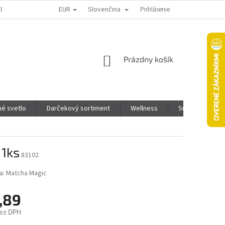
EUR
Slovenčina
TENIE TOVARU
KTO SME
PONUKA PRE INFLUENCEROV
Prihlásenie
PODMI
NÁKUPNÝ
Prázdny košík
KOŠÍK
é svetlo
Darčekový sortiment
Wellness
Super Pet - Pre
1ks
83102
a:
Matcha Magic
,89
ez DPH