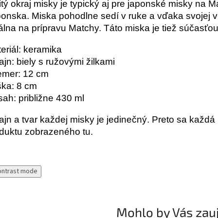
itý okraj misky je typický aj pre japonské misky na M
onska. Miska pohodlne sedí v ruke a vďaka svojej v
álna na prípravu Matchy. Táto miska je tiež súčasť
eriál: keramika
ajn: biely s ružovými žilkami
emer: 12 cm
ka: 8 cm
ah: približne 430 ml
ajn a tvar každej misky je jedinečný. Preto sa každá
duktu zobrazeného tu.
ontrast mode
Mohlo by Vás zau