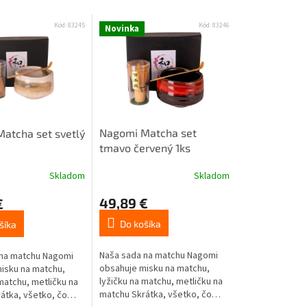
Kód:
83245
Kód:
83246
Novinka
Nagomi Matcha set
atcha set svetlý
tmavo červený 1ks
Skladom
Skladom
49,89 €
€
Do košíka
šíka
Naša sada na matchu Nagomi
 na matchu Nagomi
obsahuje misku na matchu,
isku na matchu,
lyžičku na matchu, metličku na
matchu, metličku na
matchu Skrátka, všetko, čo
átka, všetko, čo