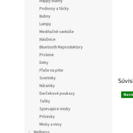
Happy bubny
Podnosy a tácky
Bubny
Lampy
Meditačné vankúše
Náušnice
Bluetooth Reproduktory
Prstene
Deky
Fľaše na pitie
Svietniky
Súvis
Náramky
Darčekové poukazy
Novi
Tašky
Spievajúce misky
Prívesky
Misky a misy
Wellness