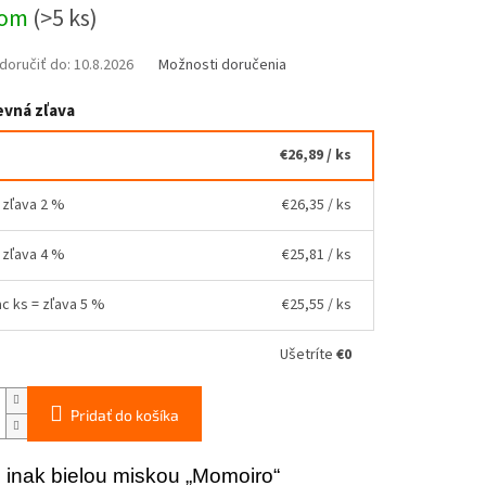
ová
dom
(>5 ks)
oručiť do:
10.8.2026
Možnosti doručenia
vná zľava
€26,89
/ ks
= zľava 2 %
€26,35
/ ks
= zľava 4 %
€25,81
/ ks
ac ks = zľava 5 %
€25,55
/ ks
Ušetríte
€0
Pridať do košíka
inak bielou miskou „Momoiro“