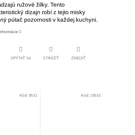
dzajú ružové žilky. Tento
eristický dizajn robí z tejto misky
ný pútač pozornosti v každej kuchyni.
informácie
OPÝTAŤ SA
STRÁŽIŤ
ZDIEĽAŤ
Kód:
9532
Kód:
19533