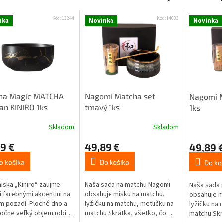
Kód:
13244
Kód:
14033
nka
Novinka
Novinka
ha Magic MATCHA
Nagomi Matcha set
Nagomi M
n KINIRO 1ks
tmavý 1ks
1ks
Skladom
Skladom
9 €
49,89 €
49,89 
o košíka
Do košíka
Do ko
iska „Kiniro“ zaujme
Naša sada na matchu Nagomi
Naša sada
i farebnými akcentmi na
obsahuje misku na matchu,
obsahuje m
m pozadí. Ploché dno a
lyžičku na matchu, metličku na
lyžičku na 
očne veľký objem robia
matchu Skrátka, všetko, čo
matchu Skr