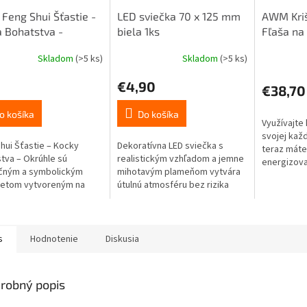
eng Shui Šťastie -
LED sviečka 70 x 125 mm
AWM Kriš
 Bohatstva -
biela 1ks
Fľaša na
ená 1ks
Povzbudz
Skladom
(>5 ks)
Skladom
(>5 ks)
Jaspis - 
€4,90
€38,70
o košíka
Do košíka
Využívajte 
svojej každ
hui Šťastie – Kocky
Dekoratívna LED sviečka s
teraz mát
tva – Okrúhle sú
realistickým vzhľadom a jemne
energizovať
ečným a symbolickým
mihotavým plameňom vytvára
telo pomoc
etom vytvoreným na
útulnú atmosféru bez rizika
vodu s vy
anie prosperity a šťastia.
otvoreného ohňa. Vďaka
kryštálmi.
pravému voskovému povrchu
pôsobí autenticky...
s
Hodnotenie
Diskusia
robný popis