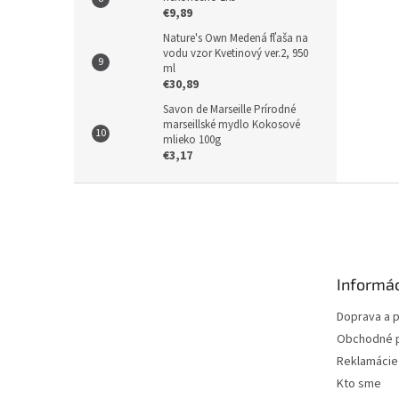
€9,89
Nature's Own Medená fľaša na
vodu vzor Kvetinový ver.2, 950
ml
€30,89
Savon de Marseille Prírodné
marseillské mydlo Kokosové
mlieko 100g
€3,17
Z
á
p
ä
t
Informác
i
e
Doprava a p
Obchodné 
Reklamácie 
Kto sme