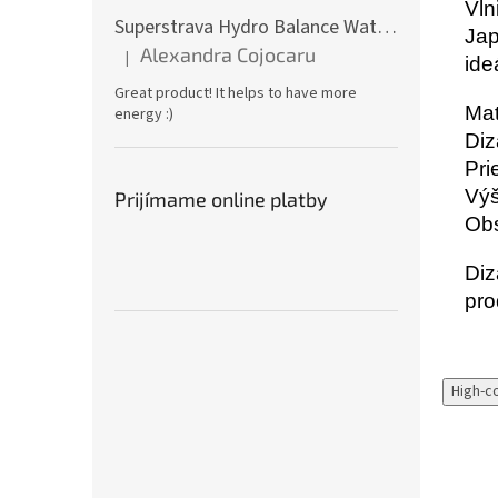
Vln
Superstrava Hydro Balance Watermelon electrolytes Box 30 x 4,7g
Jap
Alexandra Cojocaru
|
ide
Hodnotenie produktu je 5 z 5 hviezdičiek.
Great product! It helps to have more
Mat
energy :)
Diz
Pri
Výš
Prijímame online platby
Obs
Diz
pro
High-c