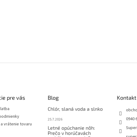
ie pre vás
Blog
Kontakt
latba
Chlór, slaná voda a slnko
obch
podmienky
0940 6
25.7.2026
a vrátenie tovaru
Letné opúchanie nôh:
Super
Prečo v horúčavách
super