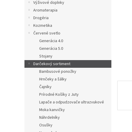
e
Výživové doplnky
l
Aromaterapia
Drogéria
Kozmetika
Červené svetlo
Generácia 4.0
Generácia 5.0
Stojany
Darčekový sortiment
Bambusové ponožky
Hrnčeky a šálky
Čajníky
Prírodné Košíky z Juty
Lapače a odpudzovače ultrazvukové
Moka kanvičky
Náhrdelníky
Osušky