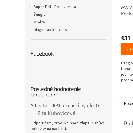
Super Pet - Pre zvieratá
AWM F
Kocka
Šungit
Zaobl
Mixéry
Diagnostické testy
€11
D
Facebook
Feng S
bohats
jedin
predm
prilák
Posledné hodnotenie
produktov
Popi
Altevita 100% esenciálny olej GÁFOR – Olej pozitívnej energie 10ml
Zita Kubovicová
|
Hodnotenie produktu je 5 z 5 hviezdičiek.
Pod
Odporučam, produkt ihneď zlepšil vzhľad
pokožky na nadlaktí.