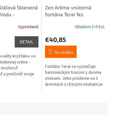
táľová Sklenená
Zen Arôme vnútorná
 Vodu -
fontána Terai 1ks
ujúci Červený
Vypredané
Skladom
(>5 ks)
Anjel 1ks
€40,85
DETAIL
Do košíka
kvality kryštálov vo
odennej rutine -
Fontána Terai sa vyznačuje
e možnosť
harmonickým tvarom s dvoma
 a prečistiť svoje
miskami. Jeho prúdenie na 3
ou týchto fliaš na
úrovniach s rôznymi miskami je
sokofrekvenčnými
zvýraznené farebným LED
osvetlením. Svojím moderným
a...