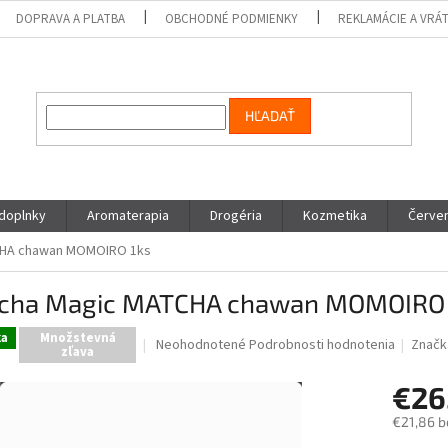
DOPRAVA A PLATBA
OBCHODNÉ PODMIENKY
REKLAMÁCIE A VRÁ
HĽADAŤ
 doplnky
Aromaterapia
Drogéria
Kozmetika
Červen
CHA chawan MOMOIRO 1ks
cha Magic MATCHA chawan MOMOIRO 
ka
Množstevná
Priemerné
Neohodnotené
Podrobnosti hodnotenia
Značk
zľava
hodnotenie
produktu
€26
je
0,0
€21,86 b
z