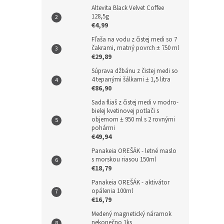
z misk
Altevita Black Velvet Coffee
Matcha
128,5g
súčasť
€4,99
„Kiniro
Fľaša na vodu z čistej medi so 7
čakrami, matný povrch ± 750 ml
€29,89
Súprava džbánu z čistej medi so
4 tepanými šálkami ± 1,5 litra
€86,90
Sada fliaš z čistej medi v modro-
bielej kvetinovej potlači s
objemom ± 950 ml s 2 rovnými
pohármi
€49,94
Panakeia OREŠÁK - letné maslo
s morskou riasou 150ml
€18,79
Panakeia OREŠÁK - aktivátor
opálenia 100ml
€16,79
Medený magnetický náramok
nekonečno 1ks