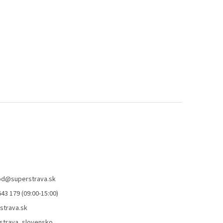
od
@
superstrava.sk
43 179 (09:00-15:00)
strava.sk
strava_slovensko