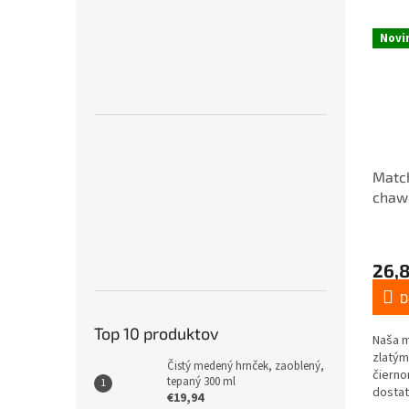
Novi
Matc
chawa
26,8
D
Top 10 produktov
Naša m
zlatým
Čistý medený hrnček, zaoblený,
čierno
tepaný 300 ml
dostat
€19,94