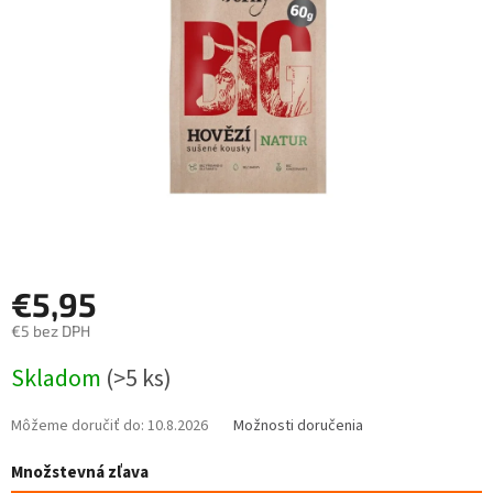
hviezdičiek.
€5,95
€5 bez DPH
Jednotková
Skladom
(>5 ks)
cena:
Môžeme doručiť do:
10.8.2026
Možnosti doručenia
Množstevná zľava