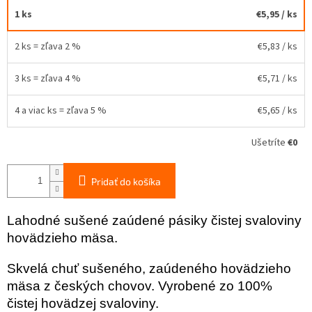
1 ks
€5,95
/ ks
2 ks = zľava 2 %
€5,83
/ ks
3 ks = zľava 4 %
€5,71
/ ks
4 a viac ks = zľava 5 %
€5,65
/ ks
Ušetríte
€0
Pridať do košíka
Lahodné sušené zaúdené pásiky čistej svaloviny
hovädzieho mäsa.
Skvelá chuť sušeného, ​​zaúdeného hovädzieho
mäsa z českých chovov. Vyrobené zo 100%
čistej hovädzej svaloviny.