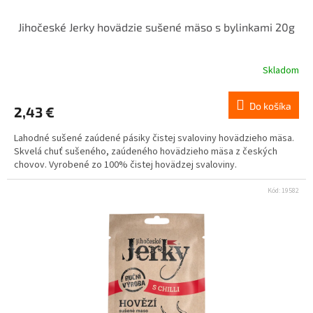
Jihočeské Jerky hovädzie sušené mäso s bylinkami 20g
Skladom
Do košíka
2,43 €
Lahodné sušené zaúdené pásiky čistej svaloviny hovädzieho mäsa.
Skvelá chuť sušeného, ​​zaúdeného hovädzieho mäsa z českých
chovov. Vyrobené zo 100% čistej hovädzej svaloviny.
Kód:
19582