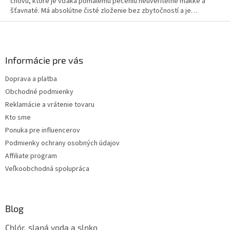
chovu, ktoré je vďaka pomalému pečeniu neuveriteľne mäkké a
šťavnaté. Má absolútne čisté zloženie bez zbytočností a je
pripravené na okamžité použitie. Počas pár minút s ním vykúzlite
Z
jedlo ako z reštaurácie.
á
p
ä
Informácie pre vás
t
Doprava a platba
i
Obchodné podmienky
e
Reklamácie a vrátenie tovaru
Kto sme
Ponuka pre influencerov
Podmienky ochrany osobných údajov
Affiliate program
Veľkoobchodná spolupráca
Blog
Chlór, slaná voda a slnko