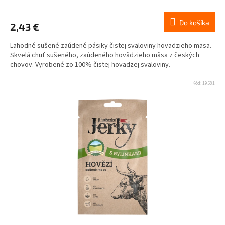
Do košíka
2,43 €
Lahodné sušené zaúdené pásiky čistej svaloviny hovädzieho mäsa.
Skvelá chuť sušeného, ​​zaúdeného hovädzieho mäsa z českých
chovov. Vyrobené zo 100% čistej hovädzej svaloviny.
Kód:
19581