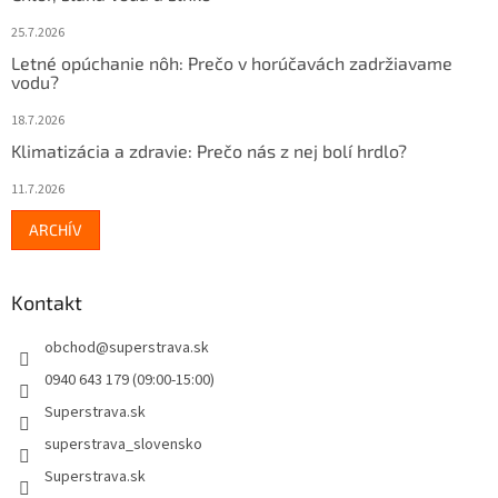
25.7.2026
Letné opúchanie nôh: Prečo v horúčavách zadržiavame
vodu?
18.7.2026
Klimatizácia a zdravie: Prečo nás z nej bolí hrdlo?
11.7.2026
ARCHÍV
Kontakt
obchod
@
superstrava.sk
0940 643 179 (09:00-15:00)
Superstrava.sk
superstrava_slovensko
Superstrava.sk