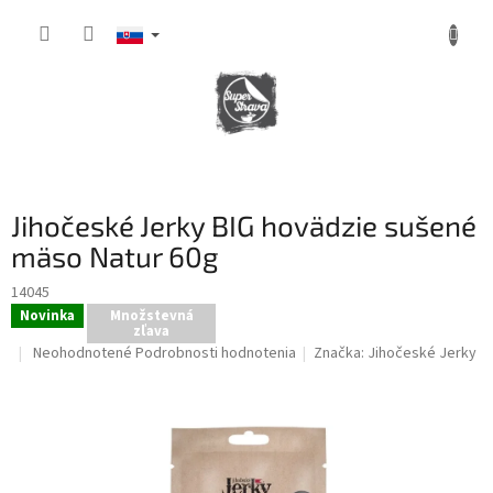
Prejsť
na
obsah
NÁKUPNÝ
KOŠÍK
Jihočeské Jerky BIG hovädzie sušené
mäso Natur 60g
14045
Novinka
Množstevná
zľava
Priemerné
Neohodnotené
Podrobnosti hodnotenia
Značka:
Jihočeské Jerky
hodnotenie
produktu
je
0,0
z
5