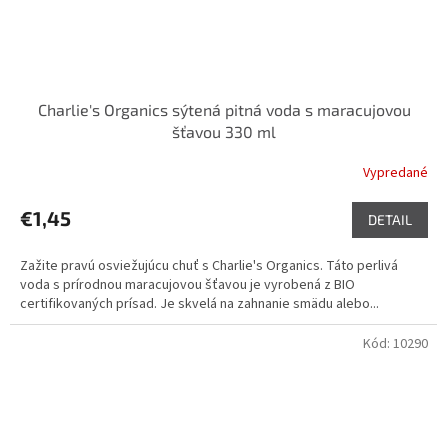
Charlie's Organics sýtená pitná voda s maracujovou
šťavou 330 ml
Vypredané
€1,45
DETAIL
Zažite pravú osviežujúcu chuť s Charlie's Organics. Táto perlivá
voda s prírodnou maracujovou šťavou je vyrobená z BIO
certifikovaných prísad. Je skvelá na zahnanie smädu alebo...
Kód:
10290