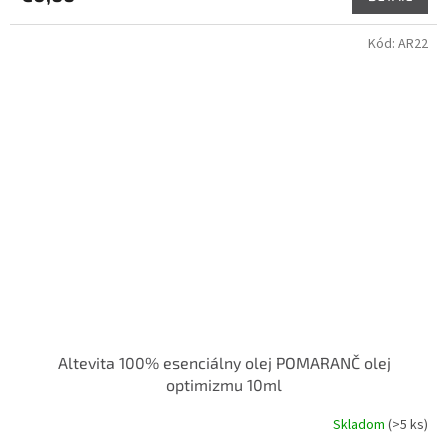
Kód:
AR22
Altevita 100% esenciálny olej POMARANČ olej
optimizmu 10ml
Skladom
(>5 ks)
Priemerné
hodnotenie