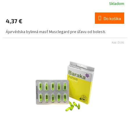
Skladom
Do košíka
4,37 €
Ájurvédska bylinná masť Musclegard pre úľavu od bolesti.
Kód:
DS 86