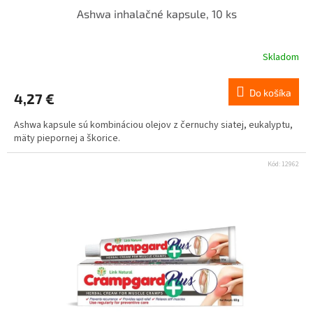
Ashwa inhalačné kapsule, 10 ks
Skladom
Do košíka
4,27 €
Ashwa kapsule sú kombináciou olejov z černuchy siatej, eukalyptu,
mäty piepornej a škorice.
Kód:
12962