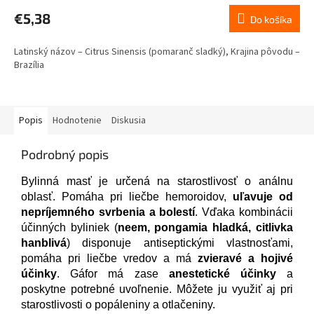
produktu
€5,38
Do košíka
je
5,0
Latinský názov – Citrus Sinensis (pomaranč sladký), Krajina pôvodu –
z
Brazília
5
hviezdičiek.
Popis
Hodnotenie
Diskusia
Podrobný popis
Bylinná masť je určená na starostlivosť o análnu
oblasť. Pomáha pri liečbe hemoroidov,
uľavuje od
nepríjemného svrbenia a bolestí
. Vďaka kombinácii
účinných byliniek (
neem, pongamia hladká, citlivka
hanblivá
) disponuje antiseptickými vlastnosťami,
pomáha pri liečbe vredov a má
zvieravé a hojivé
účinky
. Gáfor má zase
anestetické účinky
a
poskytne potrebné uvoľnenie. Môžete ju využiť aj pri
starostlivosti o popáleniny a otlačeniny.