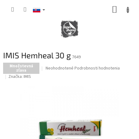
Prejsť
NÁKUP
na
obsah
KOŠÍK
IMIS Hemheal 30 g
7649
Množstevná
Priemerné
Neohodnotené
Podrobnosti hodnotenia
zľava
hodnotenie
Značka:
IMIS
produktu
je
0,0
z
5
hviezdičiek.