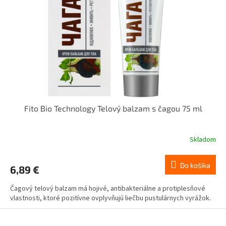
Fito Bio Technology Telový balzam s čagou 75 ml
Skladom
Do košíka
6,89 €
Čagový telový balzam má hojivé, antibakteriálne a protiplesňové
vlastnosti, ktoré pozitívne ovplyvňujú liečbu pustulárnych vyrážok.
Z
á