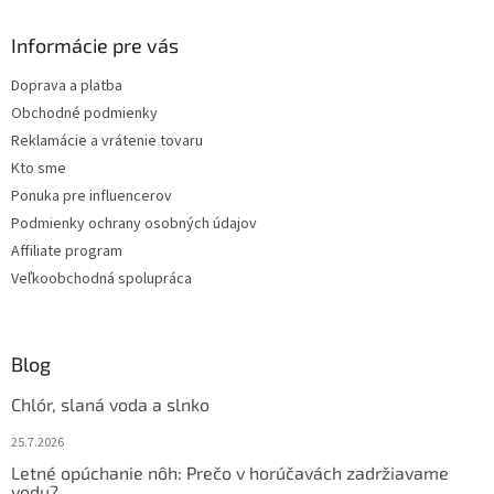
p
ä
Informácie pre vás
t
Doprava a platba
i
Obchodné podmienky
e
Reklamácie a vrátenie tovaru
Kto sme
Ponuka pre influencerov
Podmienky ochrany osobných údajov
Affiliate program
Veľkoobchodná spolupráca
Blog
Chlór, slaná voda a slnko
25.7.2026
Letné opúchanie nôh: Prečo v horúčavách zadržiavame
vodu?