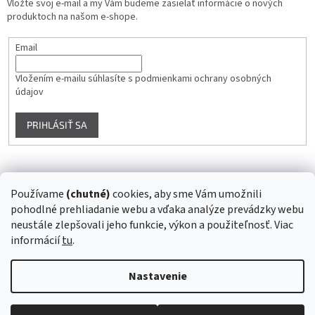
Vložte svoj e-mail a my Vám budeme zasielať informácie o nových
produktoch na našom e-shope.
Email
Vložením e-mailu súhlasíte s
podmienkami ochrany osobných
údajov
PRIHLÁSIŤ SA
Instagram
Používame
(chutné)
cookies, aby sme Vám umožnili
pohodlné prehliadanie webu a vďaka analýze prevádzky webu
Sledovať na Instagrame
neustále zlepšovali jeho funkcie, výkon a použiteľnosť. Viac
informácií
tu
.
Vytvoril Shoptet
Nastavenie
Copyright 2026
Superstrava.sk - staráme sa o Vaše zdravie...
.