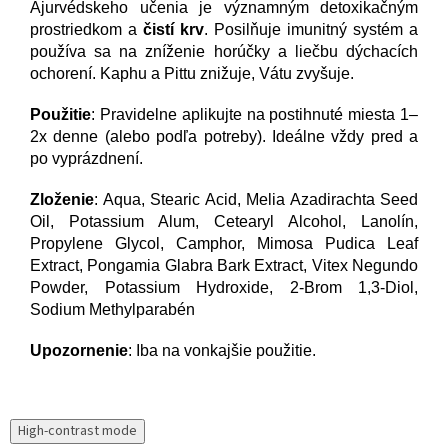
Ajurvédskeho učenia je významným detoxikačným
prostriedkom a
čistí krv
. Posilňuje imunitný systém a
používa sa na zníženie horúčky a liečbu dýchacích
ochorení. Kaphu a Pittu znižuje, Vátu zvyšuje.
Použitie
: Pravidelne aplikujte na postihnuté miesta 1–
2x denne (alebo podľa potreby). Ideálne vždy pred a
po vyprázdnení.
Zloženie
: Aqua, Stearic Acid, Melia Azadirachta Seed
Oil, Potassium Alum, Cetearyl Alcohol, Lanolín,
Propylene Glycol, Camphor, Mimosa Pudica Leaf
Extract, Pongamia Glabra Bark Extract, Vitex Negundo
Powder, Potassium Hydroxide, 2-Brom 1,3-Diol,
Sodium Methylparabén
Upozornenie
: Iba na vonkajšie použitie.
High-contrast mode