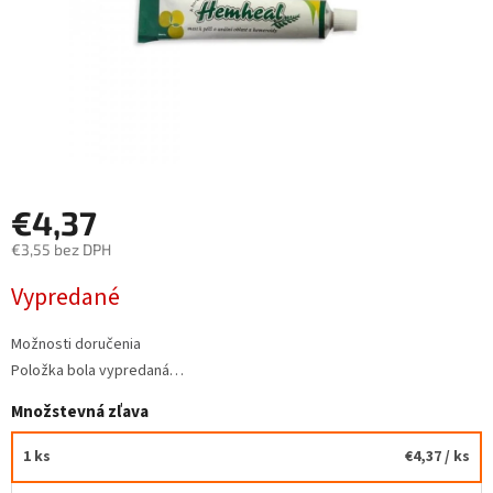
€4,37
€3,55 bez DPH
Jednotková
Vypredané
cena:
Možnosti doručenia
Položka bola vypredaná…
Množstevná zľava
1 ks
€4,37
/ ks