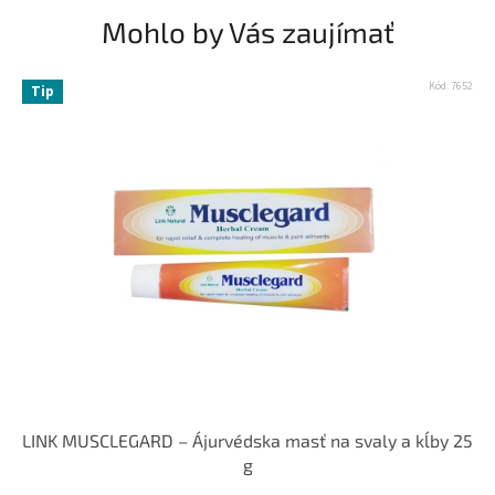
Mohlo by Vás zaujímať
Kód:
7652
Tip
LINK MUSCLEGARD – Ájurvédska masť na svaly a kĺby 25
g