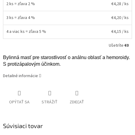
2 ks = zľava 2 %
€4,28
/ ks
3 ks = zľava 4 %
€4,20
/ ks
4 a viac ks = zľava 5 %
€4,15
/ ks
Ušetríte
€0
Bylinná masť pre starostlivosť o análnu oblasť a hemoroidy.
S protizápalovým účinkom.
Detailné informácie
OPÝTAŤ SA
STRÁŽIŤ
ZDIEĽAŤ
Súvisiaci tovar