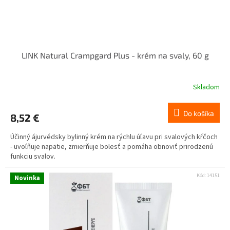
LINK Natural Crampgard Plus - krém na svaly, 60 g
Skladom
Do košíka
8,52 €
Účinný ájurvédsky bylinný krém na rýchlu úľavu pri svalových kŕčoch
- uvoľňuje napätie, zmierňuje bolesť a pomáha obnoviť prirodzenú
funkciu svalov.
Kód:
14151
Novinka