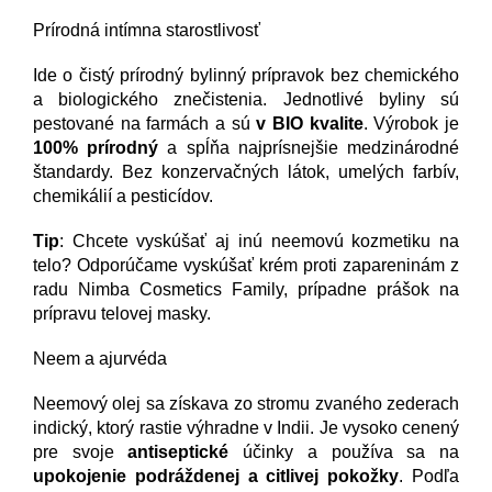
Prírodná intímna starostlivosť
Ide o čistý prírodný bylinný prípravok bez chemického
a biologického znečistenia. Jednotlivé byliny sú
pestované na farmách a sú
v BIO kvalite
. Výrobok je
100% prírodný
a spĺňa najprísnejšie medzinárodné
štandardy. Bez konzervačných látok, umelých farbív,
chemikálií a pesticídov.
Tip
: Chcete vyskúšať aj inú neemovú kozmetiku na
telo? Odporúčame vyskúšať krém proti zapareninám z
radu Nimba Cosmetics Family, prípadne prášok na
prípravu telovej masky.
Neem a ajurvéda
Neemový olej sa získava zo stromu zvaného zederach
indický, ktorý rastie výhradne v Indii. Je vysoko cenený
pre svoje
antiseptické
účinky a používa sa na
upokojenie podráždenej a citlivej pokožky
. Podľa