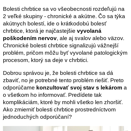
Bolesti chrbtice sa vo všeobecnosti rozdeľujú na
2 veľké skupiny - chronické a akútne. Čo sa týka
akútnych bolestí, ide o krátkodobú bolesť
chrbtice, ktorá je najčastejšie
vyvolaná
poškodením nervov
, ale aj svalov alebo väzov.
Chronické bolesti chrbtice signalizujú vážnejší
problém, pričom môžu byť vyvolané patologickým
procesom, ktorý sa deje v chrbtici.
Dobrou správou je, že bolesti chrbtice sa dá
zbaviť, no je potrebné tento problém riešiť. Preto
odporúčame
konzultovať svoj stav s lekárom
a
o všetkom ho informovať. Predídete tak
komplikáciám, ktoré by mohli všetko len zhoršiť.
Ako zmierniť bolesti chrbtice prostredníctvom
jednoduchých odporúčaní?