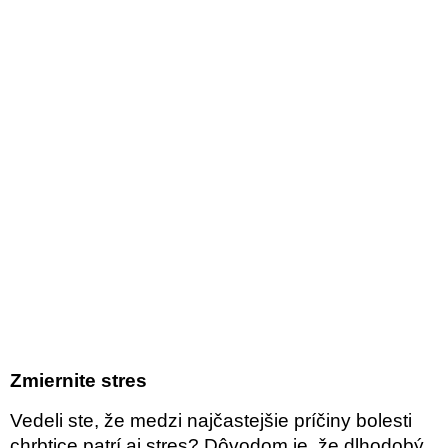
Zmiernite stres
Vedeli ste, že medzi najčastejšie príčiny bolesti
chrbtice patrí aj stres? Dôvodom je, že dlhodobý