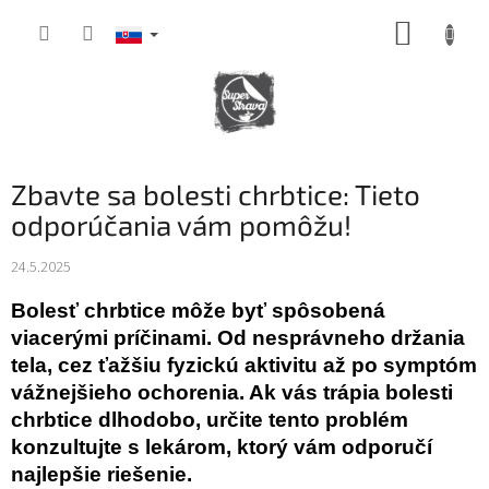
Prejsť
NÁKUP
na
obsah
KOŠÍK
Zbavte sa bolesti chrbtice: Tieto
odporúčania vám pomôžu!
24.5.2025
Bolesť chrbtice môže byť spôsobená
viacerými príčinami. Od nesprávneho držania
tela, cez ťažšiu fyzickú aktivitu až po symptóm
vážnejšieho ochorenia. Ak vás trápia bolesti
chrbtice dlhodobo, určite tento problém
konzultujte s lekárom, ktorý vám odporučí
najlepšie riešenie.