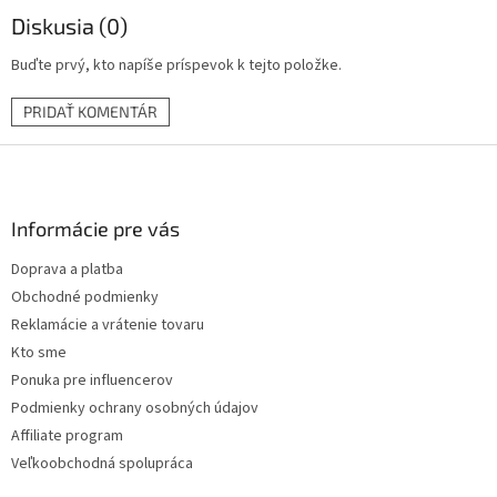
Diskusia (0)
Buďte prvý, kto napíše príspevok k tejto položke.
PRIDAŤ KOMENTÁR
Z
á
p
ä
Informácie pre vás
t
Doprava a platba
i
Obchodné podmienky
e
Reklamácie a vrátenie tovaru
Kto sme
Ponuka pre influencerov
Podmienky ochrany osobných údajov
Affiliate program
Veľkoobchodná spolupráca