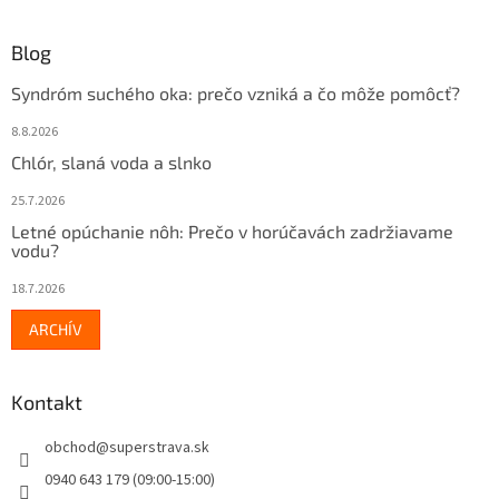
Blog
Syndróm suchého oka: prečo vzniká a čo môže pomôcť?
8.8.2026
Chlór, slaná voda a slnko
25.7.2026
Letné opúchanie nôh: Prečo v horúčavách zadržiavame
vodu?
18.7.2026
ARCHÍV
Kontakt
obchod
@
superstrava.sk
0940 643 179 (09:00-15:00)