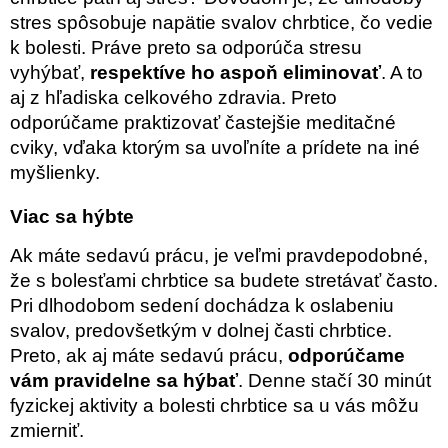
stres spôsobuje napätie svalov chrbtice, čo vedie
k bolesti. Práve preto sa odporúča stresu
vyhýbať,
respektíve ho aspoň eliminovať
. A to
aj z hľadiska celkového zdravia. Preto
odporúčame praktizovať častejšie meditačné
cviky, vďaka ktorým sa uvoľníte a prídete na iné
myšlienky.
Viac sa hýbte
Ak máte sedavú prácu, je veľmi pravdepodobné,
že s bolesťami chrbtice sa budete stretávať často.
Pri dlhodobom sedení dochádza k oslabeniu
svalov, predovšetkým v dolnej časti chrbtice.
Preto, ak aj máte sedavú prácu,
odporúčame
vám pravidelne sa hýbať
. Denne stačí 30 minút
fyzickej aktivity a bolesti chrbtice sa u vás môžu
zmierniť.