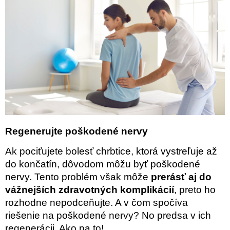
Regenerujte poškodené nervy
Ak pociťujete bolesť chrbtice, ktorá vystreľuje až
do končatín, dôvodom môžu byť poškodené
nervy. Tento problém však môže
prerásť aj do
vážnejších zdravotných komplikácií
, preto ho
rozhodne nepodceňujte. A v čom spočíva
riešenie na poškodené nervy? No predsa v ich
regenerácii. Ako na to!