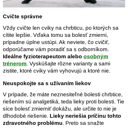
Cvičte správne
Vždy cvičte len cviky na chrbticu, po ktorých sa
cítite lepšie. Vďaka tomu sa bolesť zmierni,
prípadne úplne ustúpi. Ak neviete, čo cvičiť,
odporúčame vám poradiť sa s odborníkom.
Ideálne fyzioterapeutom alebo
osobným
trénerom
. Vyskúšajte rôzne varianty a sami
zistite, ktoré cviky vám vyhovujú a ktoré nie.
Neuspokojte sa s užívaním liekov
V prípade, že máte neznesiteľné bolesti chrbtice,
riešením sú analgetiká, teda lieky proti bolesti. Tie
síce bolesť zmierniť dokážu, ale určite to nie je
dlhodobé riešenie.
Lieky neriešia príčinu tohto
zdravotného problému
. Preto sa snažte