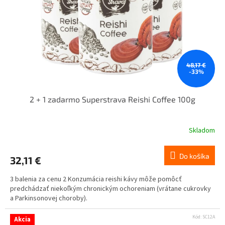
48,17 €
-33%
2 + 1 zadarmo Superstrava Reishi Coffee 100g
Skladom
Do košíka
32,11 €
3 balenia za cenu 2 Konzumácia reishi kávy môže pomôcť
predchádzať niekoľkým chronickým ochoreniam (vrátane cukrovky
a Parkinsonovej choroby).
Kód:
SC12A
Akcia