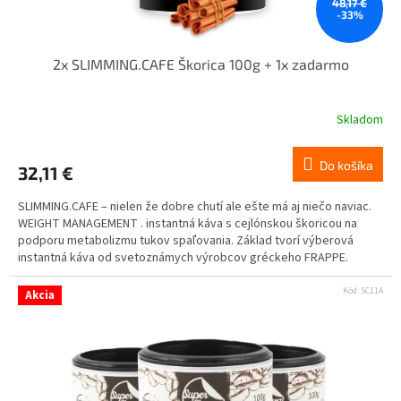
48,17 €
-33%
2x SLIMMING.CAFE Škorica 100g + 1x zadarmo
Skladom
Do košíka
32,11 €
SLIMMING.CAFE – nielen že dobre chutí ale ešte má aj niečo naviac.
WEIGHT MANAGEMENT . instantná káva s cejlónskou škoricou na
podporu metabolizmu tukov spaľovania. Základ tvorí výberová
instantná káva od svetoznámych výrobcov gréckeho FRAPPE.
Kód:
SC11A
Akcia