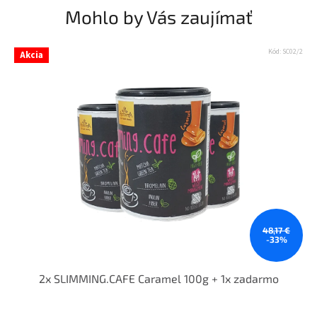
Mohlo by Vás zaujímať
Kód:
SC02/2
Akcia
48,17 €
-33%
2x SLIMMING.CAFE Caramel 100g + 1x zadarmo