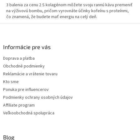
3 balenia za cenu 2 S kolagénom môžete svoju rannú kávu premeniť
na výživovú bombu, pričom vyrovnáte účinky kofeínu s proteínmi,
čo znamená, že budete mať energiu na celý deň.
Z
á
p
ä
Informácie pre vás
t
Doprava a platba
i
Obchodné podmienky
e
Reklamácie a vrátenie tovaru
Kto sme
Ponuka pre influencerov
Podmienky ochrany osobných údajov
Affiliate program
Veľkoobchodná spolupráca
Blog