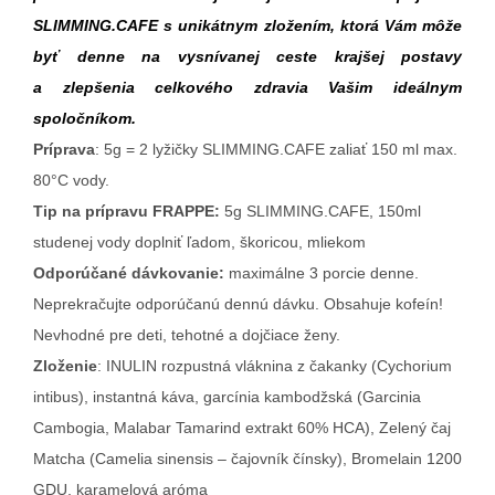
SLIMMING.CAFE s unikátnym zložením, ktorá Vám môže
byť denne na vysnívanej ceste krajšej postavy
a zlepšenia celkového zdravia Vašim ideálnym
spoločníkom.
Príprava
: 5g = 2 lyžičky SLIMMING.CAFE zaliať 150 ml max.
80°C vody.
Tip na prípravu FRAPPE:
5g SLIMMING.CAFE, 150ml
studenej vody doplniť ľadom, škoricou, mliekom
Odporúčané dávkovanie:
maximálne 3 porcie denne.
Neprekračujte odporúčanú dennú dávku. Obsahuje kofeín!
Nevhodné pre deti, tehotné a dojčiace ženy.
Zloženie
: INULIN rozpustná vláknina z čakanky (Cychorium
intibus), instantná káva, garcínia kambodžská (Garcinia
Cambogia, Malabar Tamarind extrakt 60% HCA), Zelený čaj
Matcha (Camelia sinensis – čajovník čínsky), Bromelain 1200
GDU, karamelová aróma