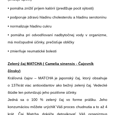
• pomáha znížiť príjem kalórií (predlžuje pocit sýtosti)
• podporuje zdravú hladinu cholesterolu a hladinu serotonínu
• normalizuje hladinu cukru
• pomáha pri odvodňovaní nadbytočnej vody v organizme,
má močopudné účinky, prečisťuje obličky
• zmierňuje reumatické bolesti
Zelený čaj MATCHA ( Camelia sinensis - Čajovník
čínsky)
Kráľovná čajov – MATCHA je japonský čaj, ktorý obsahuje
o 137krát viac antioxidantov ako bežný zelený čaj. Vedecké
štúdie len potvrdzujú jeho pozitívne účinky.
Jedná sa o 100 % zelený čaj vo forme prášku. Jeho
konzumáciou môžete urýchliť Váš proces chudnutia a to až 4
krát. Čaj Matcha dokáže detoxikovať Váš organizmus