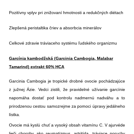
Pozitívny vplyv pri znižovaní hmotnosti a redukčných diétach
Zlepšená peristaltika čriev a absorbcia minerálov
Celkové zdravie tráviaceho systému ľudského organizmu
Garcínia kambodžská (Garcinia Cambogia, Malabar
Tamarind) extrakt 60% HCA
Garcinia Cambogia je tropické drobné ovocie pochádzajúce
z južnej Ázie. Vedci zistili, že pravidelné užívanie garcínie
napomáha dostať pod kontrolu nadmernú nadváhu a to
prirodzenou cestou samozrejme za pomoci úpravy jedálneho
lístka.
Ovocie má kyslú chuť a vysoký obsah vitamínu C. V ajurvéde
lieči choroby ako reumatizmus, artritída, tráviace poruchy