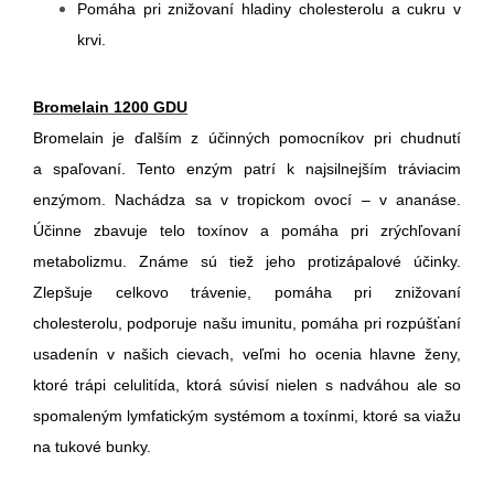
Pomáha pri znižovaní hladiny cholesterolu a cukru v
krvi.
Bromelain 1200 GDU
Bromelain je ďalším z účinných pomocníkov pri chudnutí
a spaľovaní. Ten
to enzým patrí k najsilnejším tráviacim
enzýmom. Nachádza sa v tropickom ovocí – v ananáse.
Účinne zbavuje telo toxínov a pomáha pri zrýchľovaní
metabolizmu. Známe sú tiež jeho protizápalové účinky.
Zlepšuje celkovo trávenie, pomáha pri znižovaní
cholesterolu, podporuje našu imunitu, pomáha pri rozpúšťaní
usadenín v našich cievach, veľmi ho ocenia hlavne ženy,
ktoré trápi celulitída, ktorá súvisí nielen s nadváhou ale so
spomaleným lymfatickým systémom a toxínmi, ktoré sa viažu
na tukové bunky.