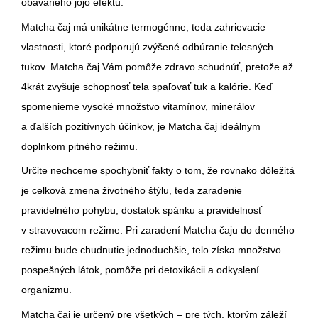
obávaného jojo efektu.
Matcha čaj má unikátne termogénne, teda zahrievacie
vlastnosti, ktoré podporujú zvýšené odbúranie telesných
tukov. Matcha čaj Vám pomôže zdravo schudnúť, pretože až
4krát zvyšuje schopnosť tela spaľovať tuk a kalórie. Keď
spomenieme vysoké množstvo vitamínov, minerálov
a ďalších pozitívnych účinkov, je Matcha čaj ideálnym
doplnkom pitného režimu.
Určite nechceme spochybniť fakty o tom, že rovnako dôležitá
je celková zmena životného štýlu, teda zaradenie
pravidelného pohybu, dostatok spánku a pravidelnosť
v stravovacom režime. Pri zaradení Matcha čaju do denného
režimu bude chudnutie jednoduchšie, telo získa množstvo
pospešných látok, pomôže pri detoxikácii a odkyslení
organizmu.
Matcha čaj je určený pre všetkých – pre tých, ktorým záleží