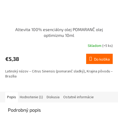
Altevita 100% esenciálny olej POMARANČ olej
optimizmu 10ml
Skladom
(>5 ks)
Priemerné
hodnotenie
produktu
€5,38
Do košíka
je
5,0
Latinský názov – Citrus Sinensis (pomaranč sladký), Krajina pôvodu –
z
Brazília
5
hviezdičiek.
Popis
Hodnotenie (1)
Diskusia
Ostatné informácie
Podrobný popis