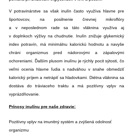
V potravinárstve sa však inulín často využíva hlavne pre
športovcov, na posilnenie črevnej mikroflóry
a v neposlednom rade sa táto vláknina využíva aj
v doplnkoch výživy na chudnutie. Inulín znižuje glykemický
index potravín, má minimálnu kalorickú hodnotu a navyše
chráni organizmus pred nádorovými a zápalovými
ochoreniami. Ďalším plusom inulínu je rýchly pocit sýtosti, čo
veľmi ocenia hlavne ľudia s nadváhou v snahe obmedziť
kalorický príjem a netrápiť sa hladovkami. Diétna vláknina sa
dostáva do tráviaceho traktu a má pozitívny vplyv na
vyprázdňovanie.
Prínosy inulínu pre naše zdravie:
Pozitívny vplyv na imunitný systém a zvýšená odolnosť
organizmu