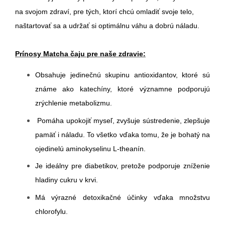
na svojom zdraví, pre tých, ktorí chcú omladiť svoje telo,
naštartovať sa a udržať si optimálnu váhu a dobrú náladu.
Prínosy Matcha čaju pre naše zdravie:
Obsahuje jedinečnú skupinu antioxidantov, ktoré sú
známe ako katechíny, ktoré významne podporujú
zrýchlenie metabolizmu.
Pomáha upokojiť myseľ, zvyšuje sústredenie, zlepšuje
pamäť i náladu. To všetko vďaka tomu, že je bohatý na
ojedinelú aminokyselinu L-theanín.
Je ideálny pre diabetikov, pretože podporuje zníženie
hladiny cukru v krvi.
Má výrazné detoxikačné účinky vďaka množstvu
chlorofylu.