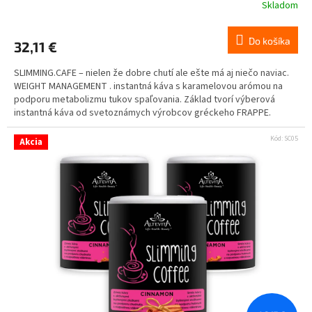
Skladom
Do košíka
32,11 €
SLIMMING.CAFE – nielen že dobre chutí ale ešte má aj niečo naviac.
WEIGHT MANAGEMENT . instantná káva s karamelovou arómou na
podporu metabolizmu tukov spaľovania. Základ tvorí výberová
instantná káva od svetoznámych výrobcov gréckeho FRAPPE.
Kód:
SC05
Akcia