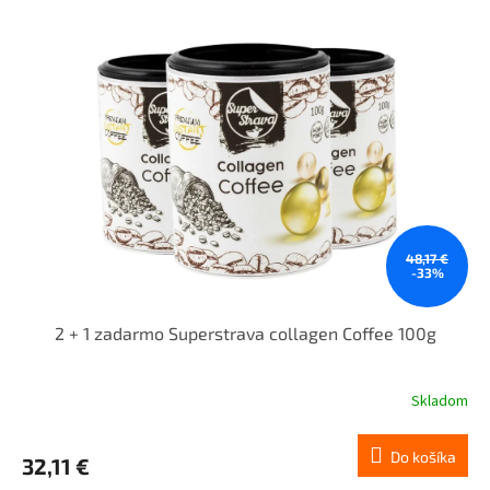
48,17 €
-33%
2 + 1 zadarmo Superstrava collagen Coffee 100g
Skladom
Do košíka
32,11 €