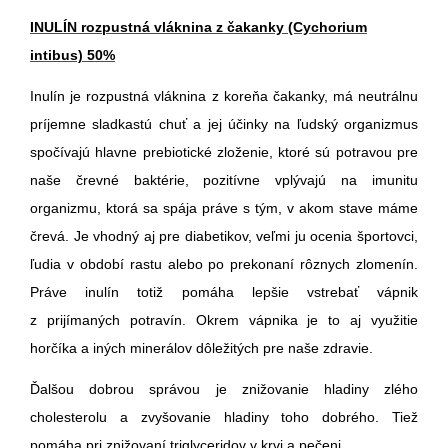
INULÍN rozpustná vláknina z čakanky (Cychorium
intibus) 50%
Inulín je rozpustná vláknina z koreňa čakanky, má neutrálnu
príjemne sladkastú chuť a jej účinky na ľudský organizmus
spočívajú hlavne prebiotické zloženie, ktoré sú potravou pre
naše črevné baktérie, pozitívne vplývajú na imunitu
organizmu, ktorá sa spája práve s tým, v akom stave máme
črevá. Je vhodný aj pre diabetikov, veľmi ju ocenia športovci,
ľudia v období rastu alebo po prekonaní rôznych zlomenín.
Práve inulín totiž pomáha lepšie vstrebať vápnik
z prijímaných potravín. Okrem vápnika je to aj využitie
horčíka a iných minerálov dôležitých pre naše zdravie.
Ďalšou dobrou správou je znižovanie hladiny zlého
cholesterolu a zvyšovanie hladiny toho dobrého. Tiež
pomáha pri znižovaní triglyceridov v krvi a pečeni.