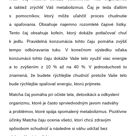
a taktiež zrýchliť Váš metabolizmus. Čaj je teda ďalším
s pomocníkov, ktorý môže uľahčiť proces chudnutie
a spaľovania. Obsahuje najemno rozomleté čajové lístky.
Tento čaj obsahuje kofeín, ktorý dokáže potlačovať chuť
k jedlu. Pravidelná konzumácia tohto čaju pomáha zvýšiť
tempo odbúravania tuku. V konečnom výsledku vďaka
konzumácii tohto čaju dokáže Vaše telo využiť viac energie
a to zvýšením z 10 % až na 40 %. V jednoduchosti to
znamená, že budete rýchlejšie chudnúť pretože Vaše telo
bude rýchlejšie spaľovať energiu, ktorú prijmete.
Matcha čaj pomáha pri očiste tela, detoxikácii a odkyslení
organizmu, ktoré je často sprviedvodným javom nadváhy
a problémov, ktoré spája spomalený metabolizmus. Pozitívne
účinky Matcha čaju ocenia všetci, ktorí chcú zdravým
spôsobom schudnúť a následne si váhu udržať bez