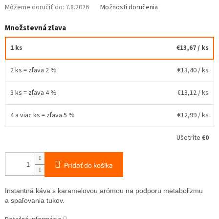
Môžeme doručiť do:
7.8.2026
Možnosti doručenia
Množstevná zľava
1 ks
€13,67
/ ks
2 ks = zľava 2 %
€13,40
/ ks
3 ks = zľava 4 %
€13,12
/ ks
4 a viac ks = zľava 5 %
€12,99
/ ks
Ušetríte
€0
Pridať do košíka
Instantná káva s karamelovou arómou na podporu metabolizmu
a spaľovania tukov.