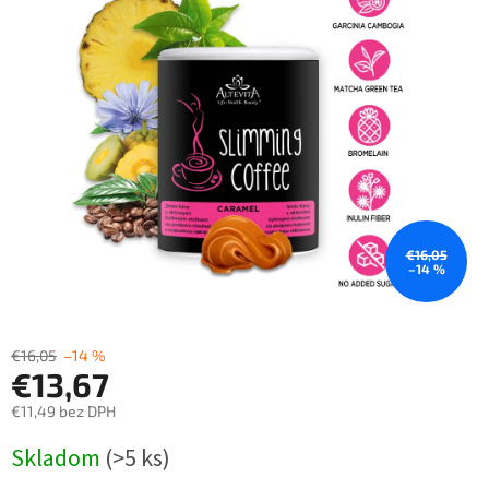
5
hviezdičiek.
€16,05
–14 %
€16,05
–14 %
€13,67
€11,49 bez DPH
Jednotková
Skladom
(>5 ks)
cena: