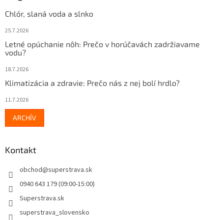
Chlór, slaná voda a slnko
25.7.2026
Letné opúchanie nôh: Prečo v horúčavách zadržiavame
vodu?
18.7.2026
Klimatizácia a zdravie: Prečo nás z nej bolí hrdlo?
11.7.2026
ARCHÍV
Kontakt
obchod
@
superstrava.sk
0940 643 179 (09:00-15:00)
Superstrava.sk
superstrava_slovensko