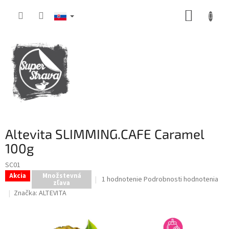
Prejsť
NÁKUP
na
obsah
KOŠÍK
Altevita SLIMMING.CAFE Caramel
100g
SC01
Akcia
Množstevná
Priemerné
1 hodnotenie
Podrobnosti hodnotenia
zľava
hodnotenie
Značka:
ALTEVITA
produktu
je
5,0
z