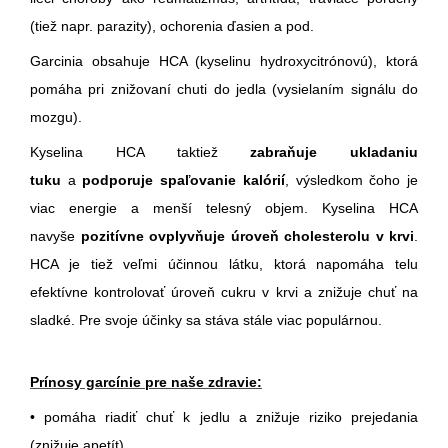
(tiež napr. parazity), ochorenia ďasien a pod.
Garcinia obsahuje HCA (kyselinu hydroxycitrónovú), ktorá
pomáha pri znižovaní chuti do jedla (vysielaním signálu do
mozgu).
Kyselina HCA taktiež
zabraňuje ukladaniu
tuku
a
podporuje spaľovanie kalórií
, výsledkom čoho je
viac energie a menší telesný objem. Kyselina HCA
navyše
pozitívne ovplyvňuje úroveň cholesterolu v krvi
.
HCA je tiež veľmi účinnou látku, ktorá napomáha telu
efektívne kontrolovať úroveň cukru v krvi a znižuje chuť na
sladké. Pre svoje účinky sa stáva stále viac populárnou.
Prínosy garcínie pre naše zdravie:
• pomáha riadiť chuť k jedlu a znižuje riziko prejedania
(znižuje apetít)