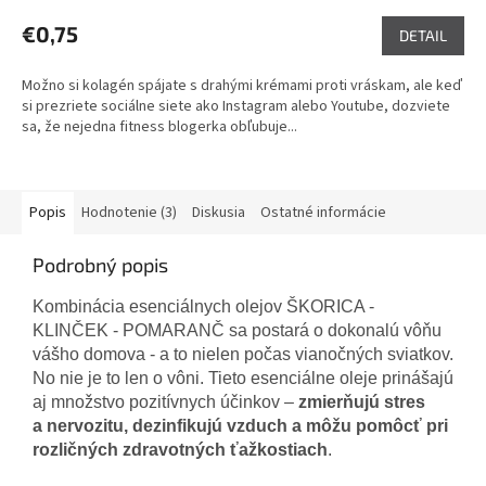
hodnotenie
produktu
€0,75
DETAIL
je
5,0
Možno si kolagén spájate s drahými krémami proti vráskam, ale keď
z
si prezriete sociálne siete ako Instagram alebo Youtube, dozviete
5
sa, že nejedna fitness blogerka obľubuje...
hviezdičiek.
Popis
Hodnotenie (3)
Diskusia
Ostatné informácie
Podrobný popis
Kombinácia esenciálnych olejov ŠKORICA -
KLINČEK - POMARANČ sa postará o dokonalú vôňu
vášho domova - a to nielen počas vianočných sviatkov.
No nie je to len o vôni. Tieto esenciálne oleje prinášajú
aj množstvo pozitívnych účinkov –
zmierňujú stres
a nervozitu, dezinfikujú vzduch a môžu pomôcť pri
rozličných zdravotných ťažkostiach
.