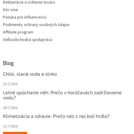
Reklamácie a vrátenie tovaru
Kto sme
Ponuka pre influencerov
Podmienky ochrany osobných údajov
Affiliate program
Veľkoobchodná spolupráca
Blog
Chlór, slaná voda a slnko
25.7.2026
Letné opúchanie nôh: Prečo v horúčavách zadržiavame
vodu?
18.7.2026
Klimatizácia a zdravie: Prečo nás z nej bolí hrdlo?
11.7.2026