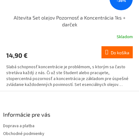
-36%
Altevita Set olejov Pozornosť a Koncentrácia 1ks +
darček
Skladom
Do košíka
14,90 €
Slabá schopnosť koncentrácie je problémom, s ktorým sa často
stretáva každý z nás. Či už ste študent alebo pracujete,
stopercentná pozornosť a koncentrácia je základom pre úspešné
zvládanie každodenných povinností. Set esenciálnych olejov
POZORNOSŤ - KONCENTRÁCIA obsahuje 100% esenciálny olej
Z
ROZMARÍN 10 ml - CITRÓNOVÁ TRÁVA 10 ml - RUŽOVÝ GRAPEFRUIT 10
á
ml.
p
ä
Informácie pre vás
t
Doprava a platba
i
Obchodné podmienky
e