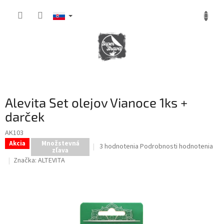
Prejsť
na
obsah
NÁKUPNÝ
KOŠÍK
Alevita Set olejov Vianoce 1ks +
darček
AK103
Akcia
Množstevná
Priemerné
3 hodnotenia
Podrobnosti hodnotenia
zľava
hodnotenie
Značka:
ALTEVITA
produktu
je
5,0
z
5
hviezdičiek.