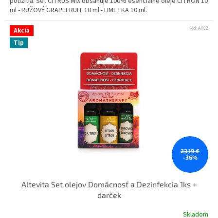
použitia. Set CITRUS MIX obsahuje 100% esenciálne oleje CITRÓN 10
ml - RUŽOVÝ GRAPEFRUIT 10 ml - LIMETKA 10 ml.
Kód:
AK02
Akcia
Tip
23,19 €
-36%
Altevita Set olejov Domácnosť a Dezinfekcia 1ks +
darček
Skladom