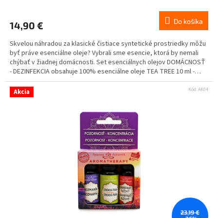
Do košíka
14,90 €
Skvelou náhradou za klasické čistiace syntetické prostriedky môžu
byť práve esenciálne oleje? Vybrali sme esencie, ktorá by nemali
chýbať v žiadnej domácnosti. Set esenciálnych olejov DOMÁCNOSŤ
- DEZINFEKCIA obsahuje 100% esenciálne oleje TEA TREE 10 ml -
CITRÓN 10 ml - BOROVICA 10 ml.
Kód:
AK04
Akcia
23,19 €