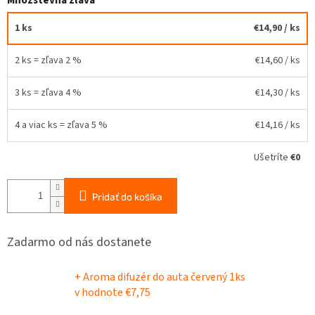
1 ks
€14,90
/ ks
2 ks = zľava 2 %
€14,60
/ ks
3 ks = zľava 4 %
€14,30
/ ks
4 a viac ks = zľava 5 %
€14,16
/ ks
Ušetríte
€0
Pridať do košíka
Zadarmo od nás dostanete
+ Aroma difuzér do auta červený 1ks
v hodnote €7,75