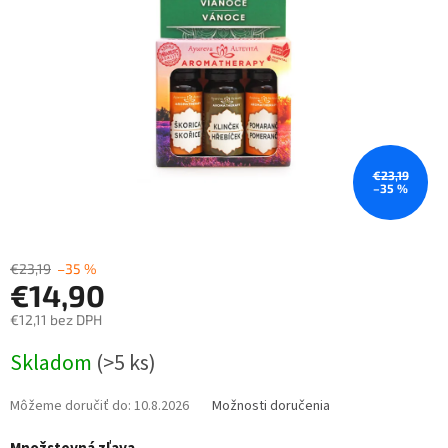
€23,19
–35 %
€23,19
–35 %
€14,90
€12,11 bez DPH
Jednotková
Skladom
(>5 ks)
cena:
Môžeme doručiť do:
10.8.2026
Možnosti doručenia
Množstevná zľava