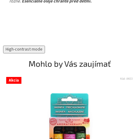
rôzne.
Esenciálne oleje chráňte pred deťmi.
High-contrast mode
Mohlo by Vás zaujímať
Kód:
AK03
Akcia