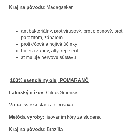
Krajina pôvodu
: Madagaskar
antibakteriálny, protivírusový, protiplesňový, proti
parazitom, zápalom
protikŕčové a hojivé účinky
bolesti zubov, afty, repelent
stimuluje nervovú sústavu
100% esenciálny olej POMARANČ
Latinský názov:
Citrus Sinensis
Vôňa:
svieža sladká citrusová
Metóda výroby:
lisovaním kôry za studena
Krajina pôvodu:
Brazília