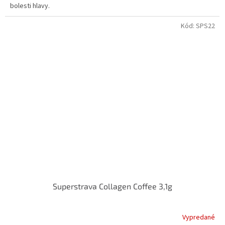
bolesti hlavy.
Kód:
SPS22
Superstrava Collagen Coffee 3,1g
Vypredané
Priemerné