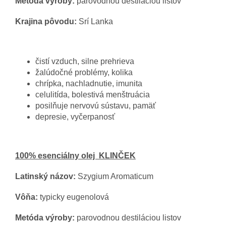
Metóda výroby:
parovodnou destiláciou listov
Krajina pôvodu:
Srí Lanka
čistí vzduch, silne prehrieva
žalúdočné problémy, kolika
chrípka, nachladnutie, imunita
celulitída, bolestivá menštruácia
posilňuje nervovú sústavu, pamäť
depresie, vyčerpanosť
100% esenciálny olej KLINČEK
Latinský názov:
Szygium Aromaticum
Vôňa:
typicky eugenolová
Metóda výroby:
parovodnou destiláciou listov