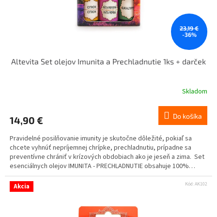
23,19 €
-36%
Altevita Set olejov Imunita a Prechladnutie 1ks + darček
Skladom
Do košíka
14,90 €
Pravidelné posilňovanie imunity je skutočne dôležité, pokiaľ sa
chcete vyhnúť nepríjemnej chrípke, prechladnutiu, prípadne sa
preventívne chrániť v krízových obdobiach ako je jeseň a zima. Set
esenciálnych olejov IMUNITA - PRECHLADNUTIE obsahuje 100%
esenciálny olej CITRÓN 10 ml - PEPPERMINT 10 ml - EUKALYPTUS 10
ml.
Kód:
AK102
Akcia