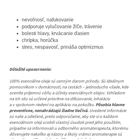
nevoľnosť, nafukovanie
podporuje vylučovanie žlče, trávenie
bolesti hlavy, krvácanie ďasien
chrípka, horúčka
stres, nespavosť, prináša optimizmus
Dôležité upozornenie:
100% esenciálne oleje sú cenným darom prírody. Sú ideálnym
pomocníkom v domácnosti, na cestách – jednoducho všade, kde
oceníte príjemnú vôňu a účinky esenciálnych olejov. Vzhľadom
na ich silu sú určené prioritne na difúzovanie, inhaláciu
a v správnom riedení na aplikáciu na pokožku.
Pôsobia hlavne
preventívne, nenahrádzajú žiadne liečivá.
Uvedené informácie
sú naše a zdieľané, preto odporúčame, aby ste si o každom
esenciálnom oleji urobili vlastný úsudok pred jeho použitím,
prípadne sa informovali u odborného aromaterapeuta, ktorému
dôverujete nakoľko aj názory a školy vrámci aromaterapie sú