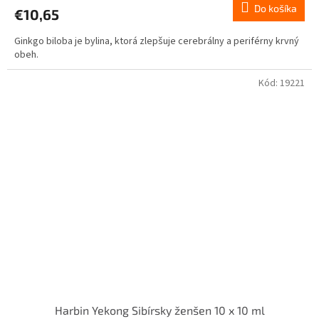
Do košíka
€10,65
Ginkgo biloba je bylina, ktorá zlepšuje cerebrálny a periférny krvný
obeh.
Kód:
19221
Harbin Yekong Sibírsky ženšen 10 x 10 ml