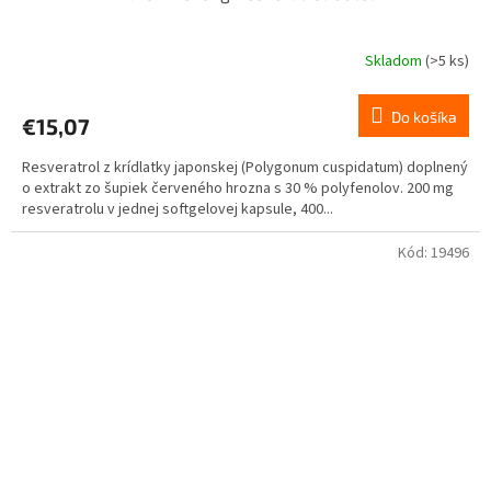
Skladom
(>5 ks)
Do košíka
€15,07
Resveratrol z krídlatky japonskej (Polygonum cuspidatum) doplnený
o extrakt zo šupiek červeného hrozna s 30 % polyfenolov. 200 mg
resveratrolu v jednej softgelovej kapsule, 400...
Kód:
19496