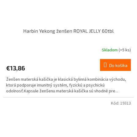
Harbin Yekong ženšen ROYAL JELLY 60tbl
Skladom
(>5 ks)
Do košíka
€13,86
Ženšen materská kašička je klasická bylinná kombinácia východu,
ktorá podporuje imunitný systém, fyzickú a psychickú
odolnosť.Kapsule ženšenu materská kašička sú vhodné pre...
Kód:
19313