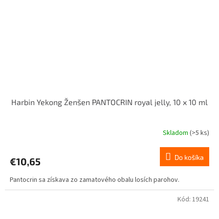
Harbin Yekong Ženšen PANTOCRIN royal jelly, 10 x 10 ml
Skladom
(>5 ks)
Do košíka
€10,65
Pantocrin sa získava zo zamatového obalu losích parohov.
Kód:
19241