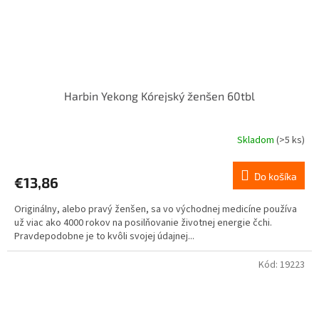
Harbin Yekong Kórejský ženšen 60tbl
Skladom
(>5 ks)
Do košíka
€13,86
Originálny, alebo pravý ženšen, sa vo východnej medicíne používa
už viac ako 4000 rokov na posilňovanie životnej energie čchi.
Pravdepodobne je to kvôli svojej údajnej...
Kód:
19223