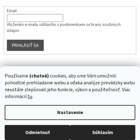
Email
Vložením e-mailu súhlasíte s
podmienkami ochrany osobných
údajov
PRIHLÁSIŤ SA
Instagram
Používame
(chutné)
cookies, aby sme Vám umožnili
pohodlné prehliadanie webu a vďaka analýze prevádzky webu
Sledovať na Instagrame
neustále zlepšovali jeho funkcie, výkon a použiteľnosť. Viac
informácií
tu
.
Vytvoril Shoptet
Nastavenie
Copyright 2026
Superstrava.sk - staráme sa o Vaše zdravie...
.
Odmietnuť
Súhlasím
Všetky práva vyhradené.
Upraviť nastavenie cookies