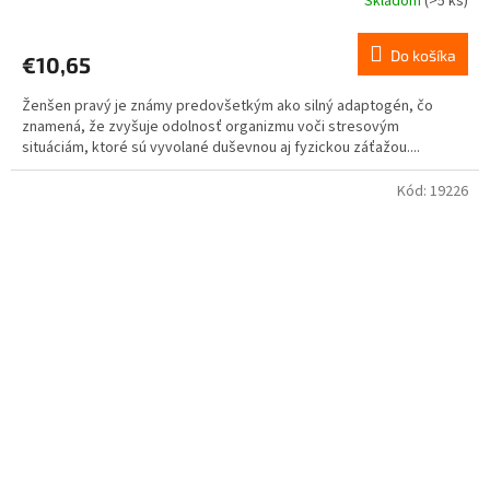
Skladom
(>5 ks)
Do košíka
€10,65
Ženšen pravý je známy predovšetkým ako silný adaptogén, čo
znamená, že zvyšuje odolnosť organizmu voči stresovým
situáciám, ktoré sú vyvolané duševnou aj fyzickou záťažou....
Kód:
19226