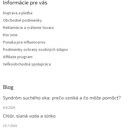
ä
Informácie pre vás
e
p
t
r
Doprava a platba
i
v
Obchodné podmienky
e
k
y
Reklamácie a vrátenie tovaru
v
Kto sme
ý
Ponuka pre influencerov
p
i
Podmienky ochrany osobných údajov
s
Affiliate program
u
Veľkoobchodná spolupráca
Blog
Syndróm suchého oka: prečo vzniká a čo môže pomôcť?
8.8.2026
Chlór, slaná voda a slnko
25.7.2026