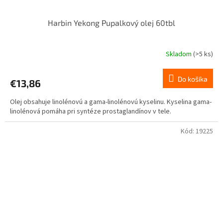
Harbin Yekong Pupalkový olej 60tbl
Skladom
(>5 ks)
Do košíka
€13,86
Olej obsahuje linolénovú a gama-linolénovú kyselinu. Kyselina gama-
linolénová pomáha pri syntéze prostaglandínov v tele.
Kód:
19225