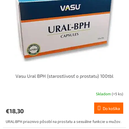
i
p
s
r
p
o
r
d
o
u
d
k
u
t
k
o
t
v
o
v
Vasu Ural BPH (starostlivosť o prostatu) 100tbl
Skladom
(>5 ks)
Do košíka
€18,30
URAL-BPH priaznivo pôsobí na prostatu a sexuálne funkcie u mužov.