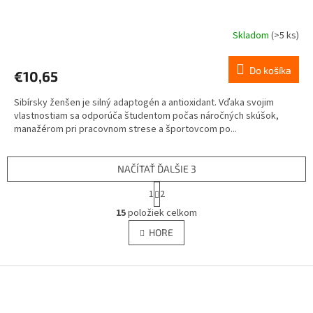
Skladom
(>5 ks)
Do košíka
€10,65
Sibírsky ženšen je silný adaptogén a antioxidant. Vďaka svojim
vlastnostiam sa odporúča študentom počas náročných skúšok,
manažérom pri pracovnom strese a športovcom po...
NAČÍTAŤ ĎALŠIE 3
S
1
2
t
O
r
15
položiek celkom
v
á
l
HORE
n
á
k
d
o
v
Z
a
a
c
á
n
i
p
i
e