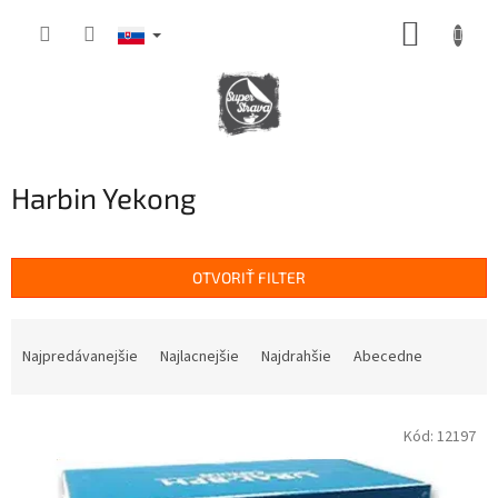
Prejsť
NÁKUP
na
obsah
KOŠÍK
Harbin Yekong
OTVORIŤ FILTER
R
a
Najpredávanejšie
Najlacnejšie
Najdrahšie
Abecedne
d
e
V
n
Kód:
12197
ý
i
p
e